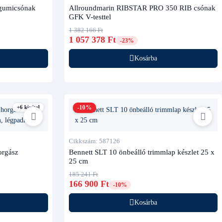
 gumicsónak
Allroundmarin RIBSTAR PRO 350 RIB csónak
GFK V-testtel
1 382 166 Ft
1 057 378 Ft
-23%
Kosárba
+6 kivitel
-10%
Cikkszám: 587126
rgász
Bennett SLT 10 önbeálló trimmlap készlet 25 x
25 cm
185 241 Ft
166 900 Ft
-10%
Kosárba