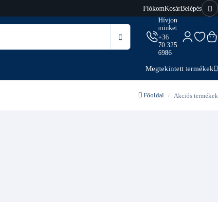
Fiókom
Kosár
Belépés
Hívjon
minket
+36
70 325
6986
Megtekintett termékek
Főoldal
Akciós termékek