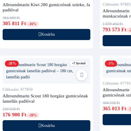
Allroundmarin Kiwi 280 gumicsónak szürke, fa
Cikkszám: 97805
padlóval
Allroundmarin
munkacsónak r
364 460 Ft
305 811 Ft
1 059 404 Ft
-16%
793 573 Ft
-
Kosárba
-20%
+7 kivitel
-5%
Cikkszám: 97791
Cikkszám: 977850
Allroundmarin 
gumicsónak szü
Allroundmarin Scout 180 horgász gumicsónak
lamellás padlóval
384 536 Ft
365 013 Ft
220 838 Ft
-
176 900 Ft
-20%
Kosárba