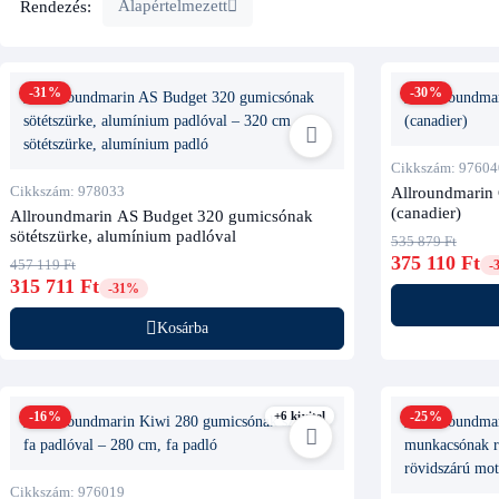
Rendezés:
Alapértelmezett
-31%
-30%
Cikkszám: 97604
Cikkszám: 978033
Allroundmarin 
(canadier)
Allroundmarin AS Budget 320 gumicsónak
sötétszürke, alumínium padlóval
535 879 Ft
375 110 Ft
457 119 Ft
-
315 711 Ft
-31%
Kosárba
-16%
+6 kivitel
-25%
Cikkszám: 976019