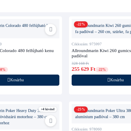
-22%
0
Cikkszám: 975997
Colorado 480 felfújható kenu
Allroundmarin Kiwi 260 gumics
padlóval
328 168 Ft
255 629 Ft
30%
-22%
Kosárba
Kosárba
+4 kivitel
-25%
Cikkszám: 978060