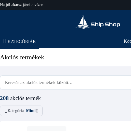
Ha jól akarsz járni a vízen
hajo-felszereles.hu
Köt
KATEGÓRIÁK
Akciós termékek
208
akciós termék
Kategória:
Mind