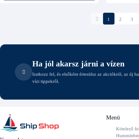
1
2
3
Ha jól akarsz járni a vízen
Iratkozz fel, és elsőként értesülsz az akciókról, az új h
vízi tippekről.
Menü
Kötelező fe
Humminbird