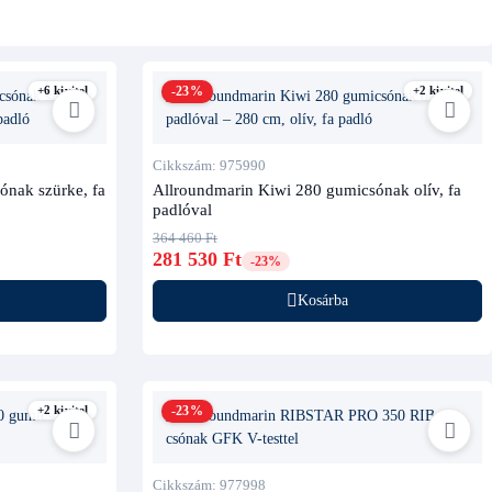
+6 kivitel
-23%
+2 kivitel
Cikkszám: 975990
ónak szürke, fa
Allroundmarin Kiwi 280 gumicsónak olív, fa
padlóval
364 460 Ft
281 530 Ft
-23%
Kosárba
+2 kivitel
-23%
Cikkszám: 977998