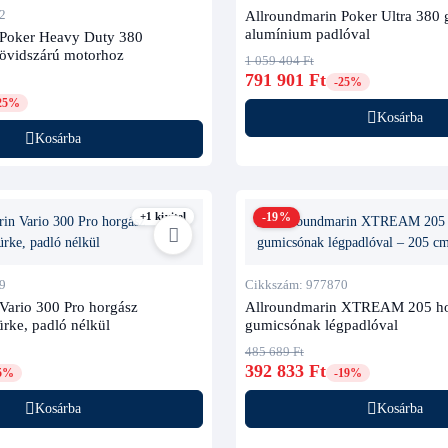
2
Allroundmarin Poker Ultra 380
alumínium padlóval
 Poker Heavy Duty 380
övidszárú motorhoz
1 059 404 Ft
791 901 Ft
-25%
25%
Kosárba
Kosárba
+1 kivitel
-19%
9
Cikkszám: 977870
Vario 300 Pro horgász
Allroundmarin XTREAM 205 ho
rke, padló nélkül
gumicsónak légpadlóval
485 689 Ft
392 833 Ft
5%
-19%
Kosárba
Kosárba