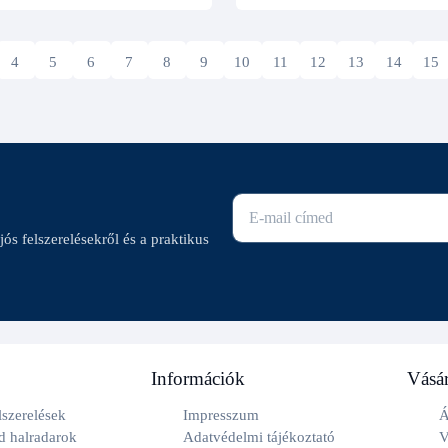
4
5
6
7
8
9
10
11
12
13
14
15
E-mail cím
ajós felszerelésekről és a praktikus
Információk
Vásár
lszerelések
Impresszum
Á
 halradarok
Adatvédelmi tájékoztató
V