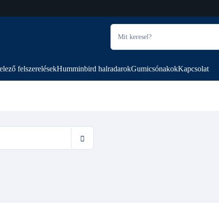
elező felszerelések
Humminbird halradarok
Gumicsónakok
Kapcsolat