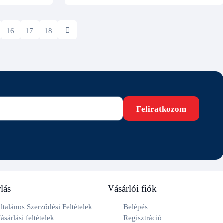
16
17
18
Feliratkozom
lás
Vásárlói fiók
ltalános Szerződési Feltételek
Belépés
ásárlási feltételek
Regisztráció