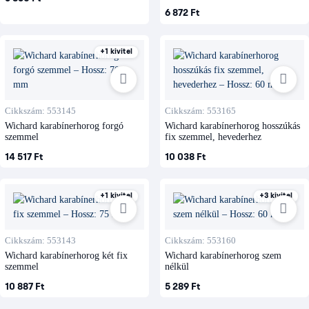
6 872 Ft
+1 kivitel
Cikkszám: 553145
Cikkszám: 553165
Wichard karabínerhorog forgó
Wichard karabínerhorog hosszúkás
szemmel
fix szemmel, hevederhez
14 517 Ft
10 038 Ft
+1 kivitel
+3 kivitel
Cikkszám: 553143
Cikkszám: 553160
Wichard karabínerhorog két fix
Wichard karabínerhorog szem
szemmel
nélkül
10 887 Ft
5 289 Ft