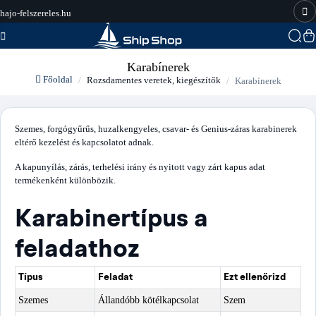
hajo-felszereles.hu
Karabínerek
Főoldal
Rozsdamentes veretek, kiegészítők
Karabínerek
Szemes, forgógyűrűs, huzalkengyeles, csavar- és Genius-záras karabinerek
eltérő kezelést és kapcsolatot adnak.
A kapunyílás, zárás, terhelési irány és nyitott vagy zárt kapus adat
termékenként különbözik.
Karabinertípus a
feladathoz
Típus
Feladat
Ezt ellenőrizd
Szemes
Állandóbb kötélkapcsolat
Szem