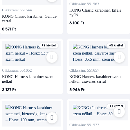
Cikkszám: 551563
Cikkszám: 551544
KONG Classic karabíner, kifelé
nyíló
KONG Classic karabíner, Genius-
zárral
6 100 Ft
8 571 Ft
+9 kivitel
+5 kivitel
Cikkszám: 551652
Cikkszám: 551657
KONG Harness karabíner szem
KONG Harness karabíner szem
nélkül
nélkül, csavaros zárral
3 127 Ft
5 946 Ft
+1 kivitel
Cikkszám: 551577