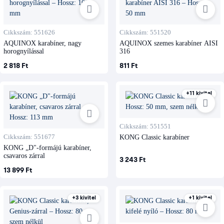
Cikkszám: 551626
Cikkszám: 551520
AQUINOX karabíner, nagy
AQUINOX szemes karabíner AISI
horognyílással
316
2 818 Ft
811 Ft
+11 kivitel
Cikkszám: 551551
Cikkszám: 551677
KONG Classic karabíner
KONG „D"-formájú karabíner,
csavaros zárral
3 243 Ft
13 899 Ft
+3 kivitel
+1 kivitel