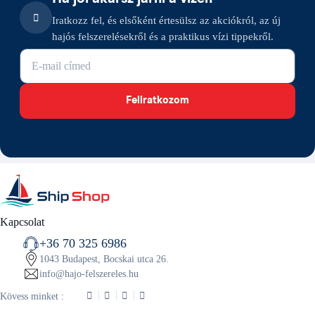
Iratkozz fel, és elsőként értesülsz az akciókról, az új
hajós felszerelésekről és a praktikus vízi tippekről.
E-mail cím
Feliratkozom
Kapcsolat
+36 70 325 6986
1043 Budapest, Bocskai utca 26.
info@hajo-felszereles.hu
Kövess minket :