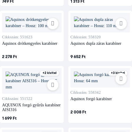
749 Ft
1 313 Ft
Cikkszám: 551623
Cikkszám: 558320
Aquinox drótkengyeles karabíner
Aquinox dupla záras karabíner
2 278 Ft
9 652 Ft
+2 kivitel
+3 kivitel
Cikkszám: 558342
Cikkszám: 551522
Aquinox forgó karabíner
AQUINOX forgó gyűrűs karabíner
AISI316
2 008 Ft
1 699 Ft