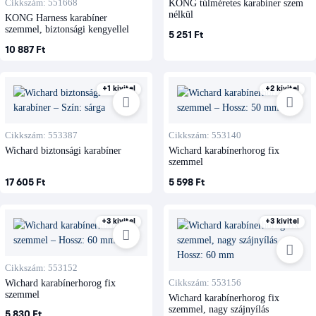
Cikkszám: 551668
KONG túlméretes karabíner szem
nélkül
KONG Harness karabíner
szemmel, biztonsági kengyellel
5 251 Ft
10 887 Ft
+1 kivitel
+2 kivitel
Cikkszám: 553387
Cikkszám: 553140
Wichard biztonsági karabíner
Wichard karabínerhorog fix
szemmel
17 605 Ft
5 598 Ft
+3 kivitel
+3 kivitel
Cikkszám: 553152
Wichard karabínerhorog fix
Cikkszám: 553156
szemmel
Wichard karabínerhorog fix
szemmel, nagy szájnyílás
5 830 Ft