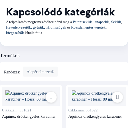
Kapcsolódó kategóriák
A teljes kötés megtervezéséhez nézd meg a
Patentseklik - snapsekli
,
Seklik
,
Hevedervezetők, gyűrűk, háromszögek
és
Rozsdamentes veretek,
kiegészítők
kínálatát is.
Termékek
Alapértelmezett
Rendezés:
Cikkszám: 551621
Cikkszám: 551622
Aquinox drótkengyeles karabíner
Aquinox drótkengyeles karabíner