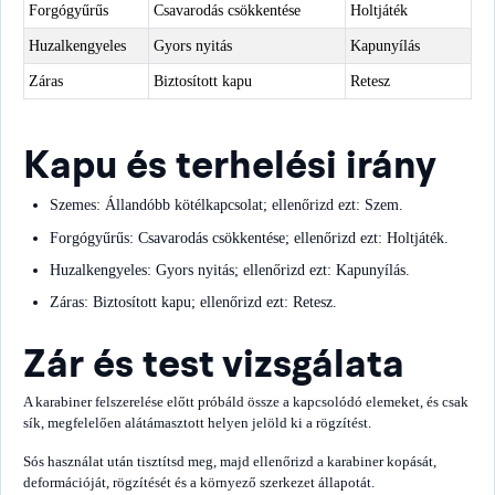
Forgógyűrűs
Csavarodás csökkentése
Holtjáték
Huzalkengyeles
Gyors nyitás
Kapunyílás
Záras
Biztosított kapu
Retesz
Kapu és terhelési irány
Szemes: Állandóbb kötélkapcsolat; ellenőrizd ezt: Szem.
Forgógyűrűs: Csavarodás csökkentése; ellenőrizd ezt: Holtjáték.
Huzalkengyeles: Gyors nyitás; ellenőrizd ezt: Kapunyílás.
Záras: Biztosított kapu; ellenőrizd ezt: Retesz.
Zár és test vizsgálata
A karabiner felszerelése előtt próbáld össze a kapcsolódó elemeket, és csak
sík, megfelelően alátámasztott helyen jelöld ki a rögzítést.
Sós használat után tisztítsd meg, majd ellenőrizd a karabiner kopását,
deformációját, rögzítését és a környező szerkezet állapotát.