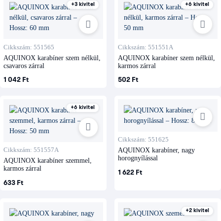
+3 kivitel
+6 kivitel
Cikkszám: 551565
Cikkszám: 551551A
AQUINOX karabíner szem nélkül,
AQUINOX karabíner szem nélkül,
csavaros zárral
karmos zárral
1 042 Ft
502 Ft
+6 kivitel
Cikkszám: 551625
Cikkszám: 551557A
AQUINOX karabíner, nagy
horognyílással
AQUINOX karabíner szemmel,
karmos zárral
1 622 Ft
633 Ft
+2 kivitel