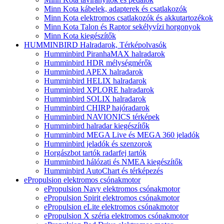
Minn Kota kábelek, adapterek és csatlakozók
Minn Kota elektromos csatlakozók és akkutartozékok
Minn Kota Talon és Raptor sekélyvízi horgonyok
Minn Kota kiegészítők
HUMMINBIRD Halradarok, Térképolvasók
Humminbird PiranhaMAX halradarok
Humminbird HDR mélységmérők
Humminbird APEX halradarok
Humminbird HELIX halradarok
Humminbird XPLORE halradarok
Humminbird SOLIX halradarok
Humminbird CHIRP hajóradarok
Humminbird NAVIONICS térképek
Humminbird halradar kiegészítők
Humminbird MEGA Live és MEGA 360 jeladók
Humminbird jeladók és szenzorok
Horgászbot tartók radarfej tartók
Humminbird hálózati és NMEA kiegészítők
Humminbird AutoChart és térképezés
ePropulsion elektromos csónakmotor
ePropulsion Navy elektromos csónakmotor
ePropulsion Spirit elektromos csónakmotor
ePropulsion eLite elektromos csónakmotor
ePropulsion X széria elektromos csónakmotor