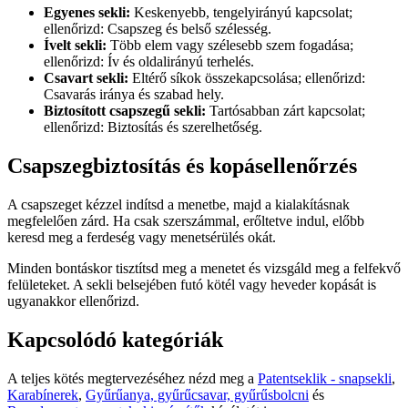
Egyenes sekli:
Keskenyebb, tengelyirányú kapcsolat;
ellenőrizd: Csapszeg és belső szélesség.
Ívelt sekli:
Több elem vagy szélesebb szem fogadása;
ellenőrizd: Ív és oldalirányú terhelés.
Csavart sekli:
Eltérő síkok összekapcsolása; ellenőrizd:
Csavarás iránya és szabad hely.
Biztosított csapszegű sekli:
Tartósabban zárt kapcsolat;
ellenőrizd: Biztosítás és szerelhetőség.
Csapszegbiztosítás és kopásellenőrzés
A csapszeget kézzel indítsd a menetbe, majd a kialakításnak
megfelelően zárd. Ha csak szerszámmal, erőltetve indul, előbb
keresd meg a ferdeség vagy menetsérülés okát.
Minden bontáskor tisztítsd meg a menetet és vizsgáld meg a felfekvő
felületeket. A sekli belsejében futó kötél vagy heveder kopását is
ugyanakkor ellenőrizd.
Kapcsolódó kategóriák
A teljes kötés megtervezéséhez nézd meg a
Patentseklik - snapsekli
,
Karabínerek
,
Gyűrűanya, gyűrűcsavar, gyűrűsbolcni
és