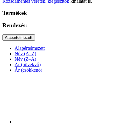
Rozsdamentes veretek, kiegészítők
kínálatát is.
Termékek
Rendezés:
Alapértelmezett
Alapértelmezett
Név (A–Z)
Név (Z–A)
Ár (növekvő)
Ár (csökkenő)