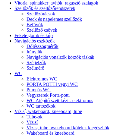
Vitorla, spinakker javítók, ragasztó szalagok
Szellőzők és szellőzőrendszerek
Szellőzőrácsok
Deck és napelemes szellőzők
Befúvók
Szellőző csövek
Fekete gömb és kúp
Navigációs eszközök
Dőlésszögmérők
Iránytűk
Navigációs vonalzók körzők táskák
Széljelzők
Szélmérő
WC
Elektromos WC
PORTA POTTI vegyi WC
Pumpás WC
Vegyszerek Porta-potti
WC Átépítő szett kézi - elektromos
WC tartozékok
Vízisí, wakeboard, kneeboard, tube
Tube-ok
Vízisí
Vízisí, tube, wakeboard kötelek kiegészítők
Wakeboard és kneeboard