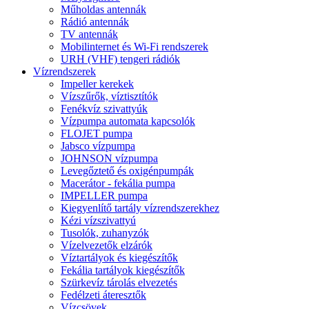
Műholdas antennák
Rádió antennák
TV antennák
Mobilinternet és Wi-Fi rendszerek
URH (VHF) tengeri rádiók
Vízrendszerek
Impeller kerekek
Vízszűrők, víztisztítók
Fenékvíz szivattyúk
Vízpumpa automata kapcsolók
FLOJET pumpa
Jabsco vízpumpa
JOHNSON vízpumpa
Levegőztető és oxigénpumpák
Macerátor - fekália pumpa
IMPELLER pumpa
Kiegyenlítő tartály vízrendszerekhez
Kézi vízszivattyú
Tusolók, zuhanyzók
Vízelvezetők elzárók
Víztartályok és kiegészítők
Fekália tartályok kiegészítők
Szürkevíz tárolás elvezetés
Fedélzeti áteresztők
Vízcsövek