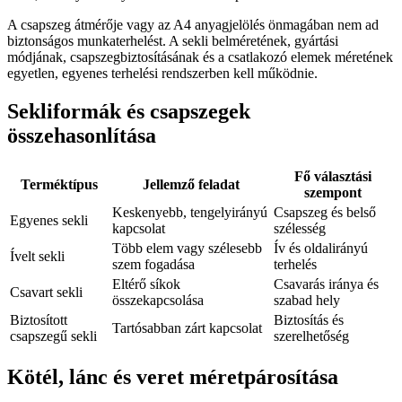
A csapszeg átmérője vagy az A4 anyagjelölés önmagában nem ad
biztonságos munkaterhelést. A sekli belméretének, gyártási
módjának, csapszegbiztosításának és a csatlakozó elemek méretének
egyetlen, egyenes terhelési rendszerben kell működnie.
Sekliformák és csapszegek
összehasonlítása
Fő választási
Terméktípus
Jellemző feladat
szempont
Keskenyebb, tengelyirányú
Csapszeg és belső
Egyenes sekli
kapcsolat
szélesség
Több elem vagy szélesebb
Ív és oldalirányú
Ívelt sekli
szem fogadása
terhelés
Eltérő síkok
Csavarás iránya és
Csavart sekli
összekapcsolása
szabad hely
Biztosított
Biztosítás és
Tartósabban zárt kapcsolat
csapszegű sekli
szerelhetőség
Kötél, lánc és veret méretpárosítása