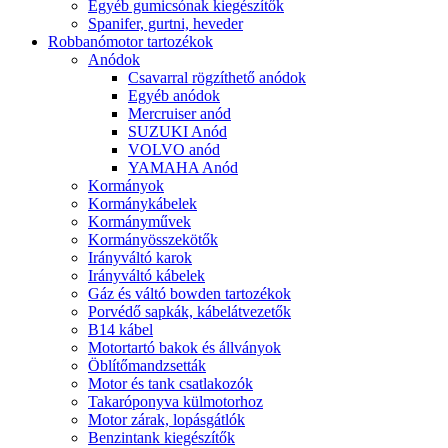
Egyéb gumicsónak kiegészítők
Spanifer, gurtni, heveder
Robbanómotor tartozékok
Anódok
Csavarral rögzíthető anódok
Egyéb anódok
Mercruiser anód
SUZUKI Anód
VOLVO anód
YAMAHA Anód
Kormányok
Kormánykábelek
Kormányművek
Kormányösszekötők
Irányváltó karok
Irányváltó kábelek
Gáz és váltó bowden tartozékok
Porvédő sapkák, kábelátvezetők
B14 kábel
Motortartó bakok és állványok
Öblítőmandzsetták
Motor és tank csatlakozók
Takaróponyva külmotorhoz
Motor zárak, lopásgátlók
Benzintank kiegészítők