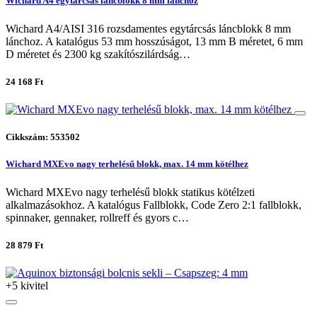
Wichard A4 egytárcsás láncblokk 8 mm lánchoz
Wichard A4/AISI 316 rozsdamentes egytárcsás láncblokk 8 mm
lánchoz. A katalógus 53 mm hosszúságot, 13 mm B méretet, 6 mm
D méretet és 2300 kg szakítószilárdság…
24 168 Ft
Cikkszám: 553502
Wichard MXEvo nagy terhelésű blokk, max. 14 mm kötélhez
Wichard MXEvo nagy terhelésű blokk statikus kötélzeti
alkalmazásokhoz. A katalógus Fallblokk, Code Zero 2:1 fallblokk,
spinnaker, gennaker, rollreff és gyors c…
28 879 Ft
+5 kivitel