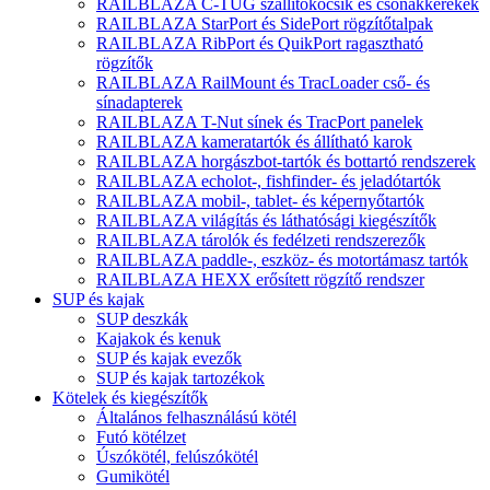
RAILBLAZA C-TUG szállítókocsik és csónakkerekek
RAILBLAZA StarPort és SidePort rögzítőtalpak
RAILBLAZA RibPort és QuikPort ragasztható
rögzítők
RAILBLAZA RailMount és TracLoader cső- és
sínadapterek
RAILBLAZA T-Nut sínek és TracPort panelek
RAILBLAZA kameratartók és állítható karok
RAILBLAZA horgászbot-tartók és bottartó rendszerek
RAILBLAZA echolot-, fishfinder- és jeladótartók
RAILBLAZA mobil-, tablet- és képernyőtartók
RAILBLAZA világítás és láthatósági kiegészítők
RAILBLAZA tárolók és fedélzeti rendszerezők
RAILBLAZA paddle-, eszköz- és motortámasz tartók
RAILBLAZA HEXX erősített rögzítő rendszer
SUP és kajak
SUP deszkák
Kajakok és kenuk
SUP és kajak evezők
SUP és kajak tartozékok
Kötelek és kiegészítők
Általános felhasználású kötél
Futó kötélzet
Úszókötél, felúszókötél
Gumikötél