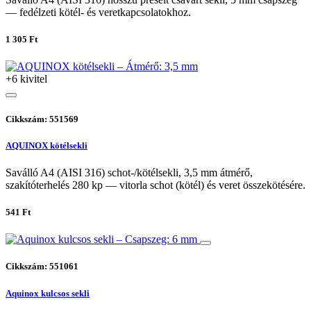
— fedélzeti kötél- és veretkapcsolatokhoz.
1 305 Ft
+6 kivitel
Cikkszám: 551569
AQUINOX kötélsekli
Saválló A4 (AISI 316) schot-/kötélsekli, 3,5 mm átmérő,
szakítóterhelés 280 kp — vitorla schot (kötél) és veret összekötésére.
541 Ft
Cikkszám: 551061
Aquinox kulcsos sekli