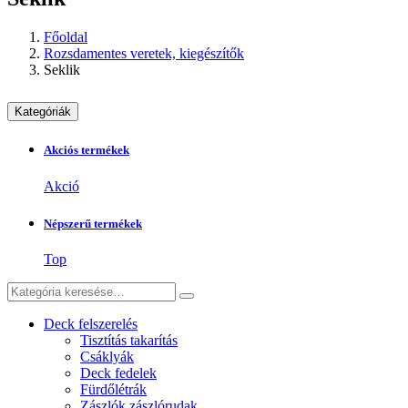
Főoldal
Rozsdamentes veretek, kiegészítők
Seklik
Kategóriák
Akciós termékek
Akció
Népszerű termékek
Top
Deck felszerelés
Tisztítás takarítás
Csáklyák
Deck fedelek
Fürdőlétrák
Zászlók zászlórudak