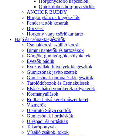
Horgonycsörlő kapcsolók
Quick dobos horgonycsörlők
ANCHOR BUDDY
Horgonyláncok kiegészítők
Fender tartók kosarak
Dörzsléc
Horgony vagy csörlőkar tartó
Hajó és csónakkiegészítők
Csónakkocsi, szállító kocsi
Bimini naptetők és tartozékok
Görgők, gumigörgők, sólyakerék
Evezők pádlik
Evezővillák, hüvelyek kiegészítők
Gumicsónak javító szettek
Gumicsónak pumpa és kiegészítők
Tárolódobozok és Csónakülések
Első és hátsó vonókerék sólyakerék
Kormányállások
Rollbar hátsó keret műszer keret
Vízmerők
Utánfutó Sólya csörlők
Gumicsónak hordtáskák
Üléspad- és orrtáskák
Takaróponyvák
Vízálló zsákok, tokok