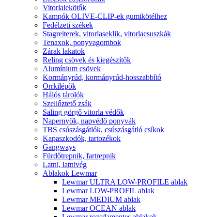
Vitorlalekötők
Kampók OLIVE-CLIP-ek gumikötélhez
Fedélzeti székek
Stagreiterek, vitorlaseklik, vitorlacsuszkák
Tenaxok, ponyvagombok
Zárak lakatok
Reling csövek és kiegészítők
Alumínium csövek
Kormányrúd, kormányrúd-hosszabbító
Orrkilépők
Hálós tárolók
Szellőztető zsák
Saling görgő vitorla védők
Napernyők, napvédő ponyvák
TBS csúszásgátlók, csúszásgátló csíkok
Kapaszkodók, tartozékok
Gangways
Fürdőtrepnik, fartrepnik
Latni, latnivég
Ablakok Lewmar
Lewmar ULTRA LOW-PROFILE ablak
Lewmar LOW-PROFIL ablak
Lewmar MEDIUM ablak
Lewmar OCEAN ablak
Lewmar rozsdamentes ablakok