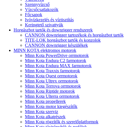
Szennyvízcső
Vízcsőcsatlakozók
Főcsapok
Ivóvízkezelés és víztisztítás
Keringtető szivattyúk
Horgászbot tartók és downrigger rendszerek
CANNON downrigger tartozékok és horgászbot tartók
TITE-LOK horgászbot tartók és konzolok
CANNON downrigger készülékek
MINN KOTA elektromos motorok
Minn Kota PowerDrive orrmotorok
Minn Kota Endura C2 farmotorok
Minn Kota Endura MAX farmotorok
Minn Kota Traxxis farmotorok
Minn Kota Quest orrmotorok
Minn Kota Ultrex orrmotorok
Minn Kota Terrova orrmotorok
Minn Kota Riptide motorok
Minn Kota Ulterra orrmotorok
Minn Kota propellerek
Minn Kota motor kiegészítők
Minn Kota szerviz
Minn Kota alkatrészek
Minn Kota rögzítők és szerelőplatformok
Minn Kota távirányítók és pedálok