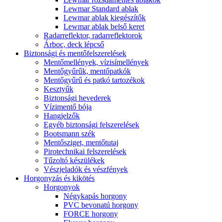
Lewmar Standard ablak
Lewmar ablak kiegészítők
Lewmar ablak belső keret
Radarreflektor, radarreflektorok
Árboc, deck lépcső
Biztonsági és mentőfelszerelések
Mentőmellények, vízisímellények
Mentőgyűrűk, mentőpatkók
Mentőgyűrű és patkó tartozékok
Kesztyűk
Biztonsági hevederek
Vízimentő bója
Hangjelzők
Egyéb biztonsági felszerelések
Bootsmann szék
Mentősziget, mentőtutaj
Pirotechnikai felszerelések
Tűzoltó készülékek
Vészjeladók és vészfények
Horgonyzás és kikötés
Horgonyok
Négykapás horgony
PVC bevonatú horgony
FORCE horgony