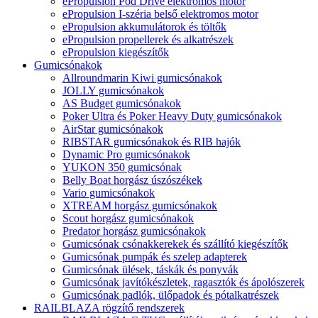
ePropulsion Pod Drive elektromos motor
ePropulsion I-széria belső elektromos motor
ePropulsion akkumulátorok és töltők
ePropulsion propellerek és alkatrészek
ePropulsion kiegészítők
Gumicsónakok
Allroundmarin Kiwi gumicsónakok
JOLLY gumicsónakok
AS Budget gumicsónakok
Poker Ultra és Poker Heavy Duty gumicsónakok
AirStar gumicsónakok
RIBSTAR gumicsónakok és RIB hajók
Dynamic Pro gumicsónakok
YUKON 350 gumicsónak
Belly Boat horgász úszószékek
Vario gumicsónakok
XTREAM horgász gumicsónakok
Scout horgász gumicsónakok
Predator horgász gumicsónakok
Gumicsónak csónakkerekek és szállító kiegészítők
Gumicsónak pumpák és szelep adapterek
Gumicsónak ülések, táskák és ponyvák
Gumicsónak javítókészletek, ragasztók és ápolószerek
Gumicsónak padlók, ülőpadok és pótalkatrészek
RAILBLAZA rögzítő rendszerek