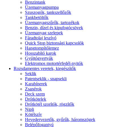
Benzintank
Üzemanyagpumpa
Szuszogók, tankszellőzők
Tankbetöltők
Üzemanyagszűrők, tartozékok
Benzin, dízel és kipufogócsövek
Üzemanyag szelepek
Fáradtolaj leszívó
Quick Stop biztonsági kapcsolók
Hangtompítólemez
Hosszabító karok
Gyújtógyertyák
Elektromos motortérfedél-nyitók
Rozsdamentes veretek, kiegészítők
Seklik
Patentseklik - snapsekli
Karabínerek
Zsanérok
Deck szem
Drótkötelek
Drótkötél szorítók, rögzítők
Nipli
Kötélszív
Hevedervezetők, gyűrűk, háromszögek
Belépőfogantyú