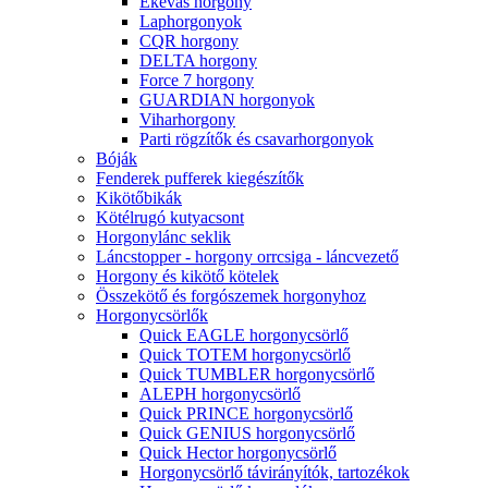
Ekevas horgony
Laphorgonyok
CQR horgony
DELTA horgony
Force 7 horgony
GUARDIAN horgonyok
Viharhorgony
Parti rögzítők és csavarhorgonyok
Bóják
Fenderek pufferek kiegészítők
Kikötőbikák
Kötélrugó kutyacsont
Horgonylánc seklik
Láncstopper - horgony orrcsiga - láncvezető
Horgony és kikötő kötelek
Összekötő és forgószemek horgonyhoz
Horgonycsörlők
Quick EAGLE horgonycsörlő
Quick TOTEM horgonycsörlő
Quick TUMBLER horgonycsörlő
ALEPH horgonycsörlő
Quick PRINCE horgonycsörlő
Quick GENIUS horgonycsörlő
Quick Hector horgonycsörlő
Horgonycsörlő távirányítók, tartozékok