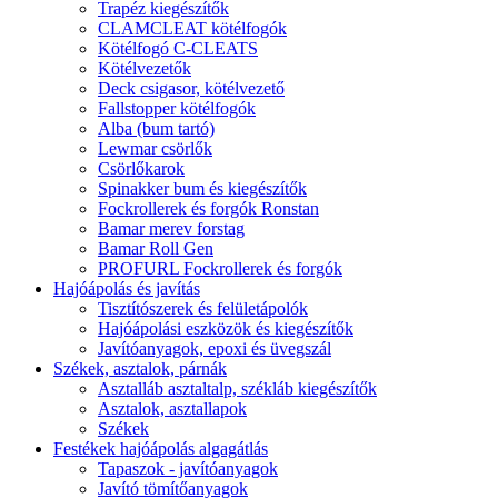
Trapéz kiegészítők
CLAMCLEAT kötélfogók
Kötélfogó C-CLEATS
Kötélvezetők
Deck csigasor, kötélvezető
Fallstopper kötélfogók
Alba (bum tartó)
Lewmar csörlők
Csörlőkarok
Spinakker bum és kiegészítők
Fockrollerek és forgók Ronstan
Bamar merev forstag
Bamar Roll Gen
PROFURL Fockrollerek és forgók
Hajóápolás és javítás
Tisztítószerek és felületápolók
Hajóápolási eszközök és kiegészítők
Javítóanyagok, epoxi és üvegszál
Székek, asztalok, párnák
Asztalláb asztaltalp, székláb kiegészítők
Asztalok, asztallapok
Székek
Festékek hajóápolás algagátlás
Tapaszok - javítóanyagok
Javító tömítőanyagok