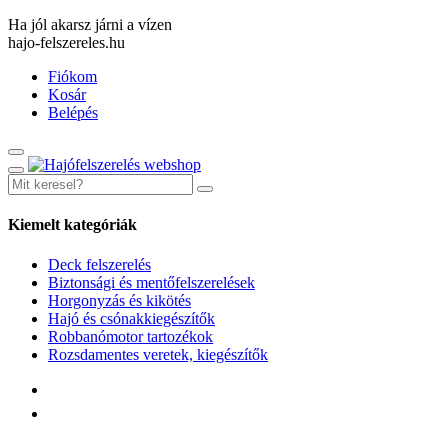
Ha jól akarsz járni a vízen
hajo-felszereles.hu
Fiókom
Kosár
Belépés
Kiemelt kategóriák
Deck felszerelés
Biztonsági és mentőfelszerelések
Horgonyzás és kikötés
Hajó és csónakkiegészítők
Robbanómotor tartozékok
Rozsdamentes veretek, kiegészítők