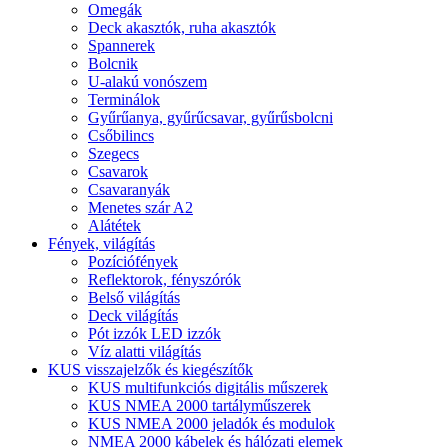
Omegák
Deck akasztók, ruha akasztók
Spannerek
Bolcnik
U-alakú vonószem
Terminálok
Gyűrűanya, gyűrűcsavar, gyűrűsbolcni
Csőbilincs
Szegecs
Csavarok
Csavaranyák
Menetes szár A2
Alátétek
Fények, világítás
Pozíciófények
Reflektorok, fényszórók
Belső világítás
Deck világítás
Pót izzók LED izzók
Víz alatti világítás
KUS visszajelzők és kiegészítők
KUS multifunkciós digitális műszerek
KUS NMEA 2000 tartályműszerek
KUS NMEA 2000 jeladók és modulok
NMEA 2000 kábelek és hálózati elemek