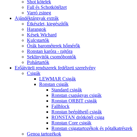
Shot kötelek
Fall és Schotkötélzet
Varró zsineg
Ajándéktárgyak extrák
Étkészlet, kiegészítők
Harangok
Kések Wichard
Kulcstartók
Órák barométerek hőmérők
Ronstan karóra - rajtóra
Seklinyitók csomóbontók
Pohártartók
Erőátviteli rendszerek fedélzeti szerelvény
Csigák
LEWMAR Csigák
Ronstan csigák
Standard csigák
Ronstan csapágyas csigák
Ronstan ORBIT csigák
Fallblock
Ronstan beépíthető csigák
RONSTAN drótkötél csiga
Ronstan Core csigák
Ronstan csigatartozékok és pótalkatrészek
Genoa tartozékok