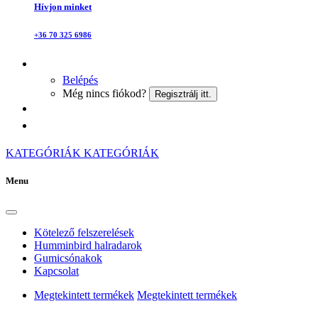
Hívjon minket
+36 70 325 6986
Belépés
Még nincs fiókod?
Regisztrálj itt.
KATEGÓRIÁK
KATEGÓRIÁK
Menu
Kötelező felszerelések
Humminbird halradarok
Gumicsónakok
Kapcsolat
Megtekintett termékek
Megtekintett termékek