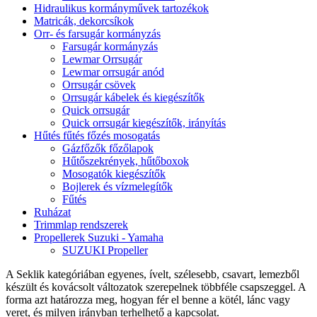
Hidraulikus kormányművek tartozékok
Matricák, dekorcsíkok
Orr- és farsugár kormányzás
Farsugár kormányzás
Lewmar Orrsugár
Lewmar orrsugár anód
Orrsugár csövek
Orrsugár kábelek és kiegészítők
Quick orrsugár
Quick orrsugár kiegészítők, irányítás
Hűtés fűtés főzés mosogatás
Gázfőzők főzőlapok
Hűtőszekrények, hűtőboxok
Mosogatók kiegészítők
Bojlerek és vízmelegítők
Fűtés
Ruházat
Trimmlap rendszerek
Propellerek Suzuki - Yamaha
SUZUKI Propeller
A Seklik kategóriában egyenes, ívelt, szélesebb, csavart, lemezből
készült és kovácsolt változatok szerepelnek többféle csapszeggel. A
forma azt határozza meg, hogyan fér el benne a kötél, lánc vagy
veret, és milyen irányban terhelhető a kapcsolat.