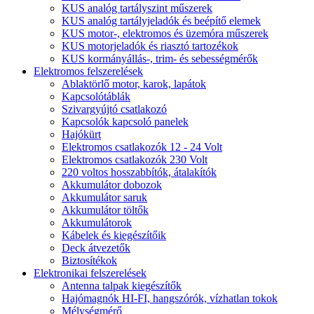
KUS analóg tartályszint műszerek
KUS analóg tartályjeladók és beépítő elemek
KUS motor-, elektromos és üzemóra műszerek
KUS motorjeladók és riasztó tartozékok
KUS kormányállás-, trim- és sebességmérők
Elektromos felszerelések
Ablaktörlő motor, karok, lapátok
Kapcsolótáblák
Szivargyújtó csatlakozó
Kapcsolók kapcsoló panelek
Hajókürt
Elektromos csatlakozók 12 - 24 Volt
Elektromos csatlakozók 230 Volt
220 voltos hosszabbítók, átalakítók
Akkumulátor dobozok
Akkumulátor saruk
Akkumulátor töltők
Akkumulátorok
Kábelek és kiegészítőik
Deck átvezetők
Biztosítékok
Elektronikai felszerelések
Antenna talpak kiegészítők
Hajómagnók HI-FI, hangszórók, vízhatlan tokok
Mélységmérő