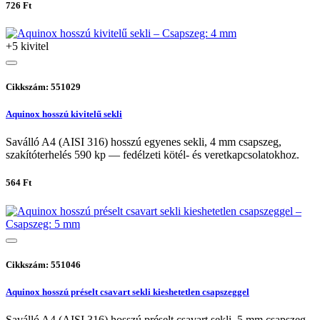
726 Ft
+5 kivitel
Cikkszám: 551029
Aquinox hosszú kivitelű sekli
Saválló A4 (AISI 316) hosszú egyenes sekli, 4 mm csapszeg,
szakítóterhelés 590 kp — fedélzeti kötél- és veretkapcsolatokhoz.
564 Ft
Cikkszám: 551046
Aquinox hosszú préselt csavart sekli kieshetetlen csapszeggel
Saválló A4 (AISI 316) hosszú préselt csavart sekli, 5 mm csapszeg