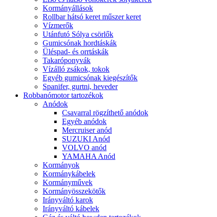
Kormányállások
Rollbar hátsó keret műszer keret
Vízmerők
Utánfutó Sólya csörlők
Gumicsónak hordtáskák
Üléspad- és orrtáskák
Takaróponyvák
Vízálló zsákok, tokok
Egyéb gumicsónak kiegészítők
Spanifer, gurtni, heveder
Robbanómotor tartozékok
Anódok
Csavarral rögzíthető anódok
Egyéb anódok
Mercruiser anód
SUZUKI Anód
VOLVO anód
YAMAHA Anód
Kormányok
Kormánykábelek
Kormányművek
Kormányösszekötők
Irányváltó karok
Irányváltó kábelek