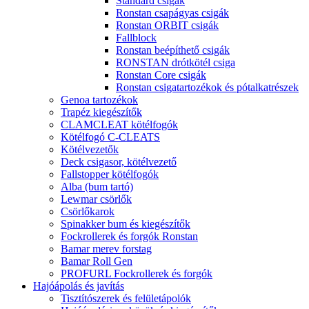
Standard csigák
Ronstan csapágyas csigák
Ronstan ORBIT csigák
Fallblock
Ronstan beépíthető csigák
RONSTAN drótkötél csiga
Ronstan Core csigák
Ronstan csigatartozékok és pótalkatrészek
Genoa tartozékok
Trapéz kiegészítők
CLAMCLEAT kötélfogók
Kötélfogó C-CLEATS
Kötélvezetők
Deck csigasor, kötélvezető
Fallstopper kötélfogók
Alba (bum tartó)
Lewmar csörlők
Csörlőkarok
Spinakker bum és kiegészítők
Fockrollerek és forgók Ronstan
Bamar merev forstag
Bamar Roll Gen
PROFURL Fockrollerek és forgók
Hajóápolás és javítás
Tisztítószerek és felületápolók