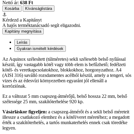
Nettó ár:
638 Ft
Kosárba
Kívánságlistára
⚓
Kérdezd a Kapitányt
A hajós terméktanácsadó segít eligazodni.
Kapitány megnyitása
Leírás
Gyakran ismételt kérdések
Az Aquinox szélesített (túlméretes) sekli szélesebb belső nyílással
készül, így vastagabb kötél vagy több elem is befűzhető; fedélzeti
kötél- és veretkapcsolatokhoz, blokkokhoz, horgonyzathoz. A4
(AISI 316) saválló rozsdamentes acélból készül, amely a tengeri, sós
vizes és az édesvízi környezetben egyaránt jól ellenáll a
korróziónak.
Ez a változat 5 mm csapszeg-átmérőjű, belső hossza 22 mm, belső
szélessége 25 mm, szakítóterhelése 920 kp.
Vásárláskor figyeljen:
a csapszeg-átmérőt és a sekli belső méreteit
illessze a csatlakozó elemhez és a kötél/veret méretéhez; a megadott
érték a szakítóterhelés, a tartós munkaterhelés ennek csak töredéke
legyen.