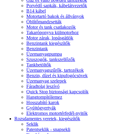
Gáz és váltó bowden tartozékok
Porvédő sapkák, kábelátvezetők
B14 kábel
Motortartó bakok és állványok
Öblítőmandzsetták
Motor és tank csatlakozók
Takaróponyva külmotorhoz
Motor zárak, lopásgátlók
Benzintank kiegészítők
Benzintank
Üzemanyagpumpa
Szuszogók, tankszellőzők
Tankbetöltők
Üzemanyagszűrők, tartozékok
Benzin, dízel és kipufogócsövek
Üzemanyag szelepek
Fáradtolaj leszívó
Quick Stop biztonsági kapcsolók
Hangtompítólemez
Hosszabító karok
Gyújtógyertyák
Elektromos motortérfedél-nyitók
Rozsdamentes veretek, kiegészítők
Seklik
Patentseklik - snapsekli