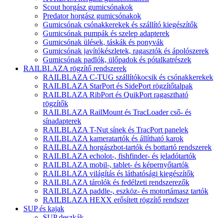
Scout horgász gumicsónakok
Predator horgász gumicsónakok
Gumicsónak csónakkerekek és szállító kiegészítők
Gumicsónak pumpák és szelep adapterek
Gumicsónak ülések, táskák és ponyvák
Gumicsónak javítókészletek, ragasztók és ápolószerek
Gumicsónak padlók, ülőpadok és pótalkatrészek
RAILBLAZA rögzítő rendszerek
RAILBLAZA C-TUG szállítókocsik és csónakkerekek
RAILBLAZA StarPort és SidePort rögzítőtalpak
RAILBLAZA RibPort és QuikPort ragasztható
rögzítők
RAILBLAZA RailMount és TracLoader cső- és
sínadapterek
RAILBLAZA T-Nut sínek és TracPort panelek
RAILBLAZA kameratartók és állítható karok
RAILBLAZA horgászbot-tartók és bottartó rendszerek
RAILBLAZA echolot-, fishfinder- és jeladótartók
RAILBLAZA mobil-, tablet- és képernyőtartók
RAILBLAZA világítás és láthatósági kiegészítők
RAILBLAZA tárolók és fedélzeti rendszerezők
RAILBLAZA paddle-, eszköz- és motortámasz tartók
RAILBLAZA HEXX erősített rögzítő rendszer
SUP és kajak
SUP deszkák