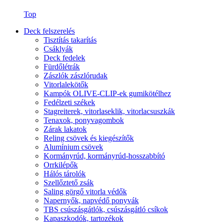
Top
Deck felszerelés
Tisztítás takarítás
Csáklyák
Deck fedelek
Fürdőlétrák
Zászlók zászlórudak
Vitorlalekötők
Kampók OLIVE-CLIP-ek gumikötélhez
Fedélzeti székek
Stagreiterek, vitorlaseklik, vitorlacsuszkák
Tenaxok, ponyvagombok
Zárak lakatok
Reling csövek és kiegészítők
Alumínium csövek
Kormányrúd, kormányrúd-hosszabbító
Orrkilépők
Hálós tárolók
Szellőztető zsák
Saling görgő vitorla védők
Napernyők, napvédő ponyvák
TBS csúszásgátlók, csúszásgátló csíkok
Kapaszkodók, tartozékok