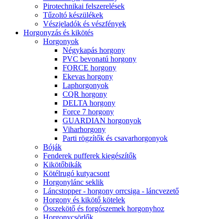
Pirotechnikai felszerelések
Tűzoltó készülékek
Vészjeladók és vészfények
Horgonyzás és kikötés
Horgonyok
Négykapás horgony
PVC bevonatú horgony
FORCE horgony
Ekevas horgony
Laphorgonyok
CQR horgony
DELTA horgony
Force 7 horgony
GUARDIAN horgonyok
Viharhorgony
Parti rögzítők és csavarhorgonyok
Bóják
Fenderek pufferek kiegészítők
Kikötőbikák
Kötélrugó kutyacsont
Horgonylánc seklik
Láncstopper - horgony orrcsiga - láncvezető
Horgony és kikötő kötelek
Összekötő és forgószemek horgonyhoz
Horgonycsörlők