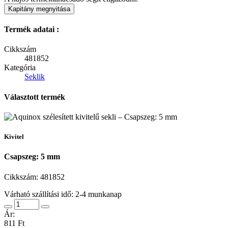
Kapitány megnyitása
Termék adatai :
Cikkszám
481852
Kategória
Seklik
Választott termék
Kivitel
Csapszeg: 5 mm
Cikkszám:
481852
Várható szállítási idő: 2-4 munkanap
Ár:
811 Ft