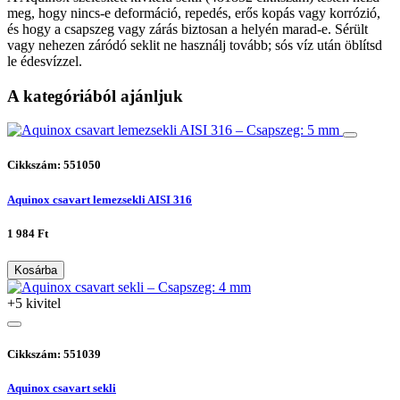
meg, hogy nincs-e deformáció, repedés, erős kopás vagy korrózió,
és hogy a csapszeg vagy zárás biztosan a helyén marad-e. Sérült
vagy nehezen záródó seklit ne használj tovább; sós víz után öblítsd
le édesvízzel.
A kategóriából ajánljuk
Cikkszám: 551050
Aquinox csavart lemezsekli AISI 316
1 984 Ft
Kosárba
+5 kivitel
Cikkszám: 551039
Aquinox csavart sekli