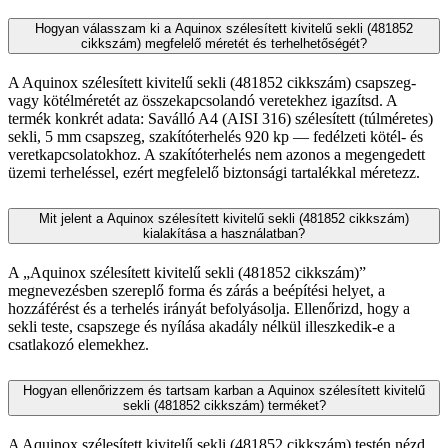
Hogyan válasszam ki a Aquinox szélesített kivitelű sekli (481852
cikkszám) megfelelő méretét és terhelhetőségét?
A Aquinox szélesített kivitelű sekli (481852 cikkszám) csapszeg-
vagy kötélméretét az összekapcsolandó veretekhez igazítsd. A
termék konkrét adata: Saválló A4 (AISI 316) szélesített (túlméretes)
sekli, 5 mm csapszeg, szakítóterhelés 920 kp — fedélzeti kötél- és
veretkapcsolatokhoz. A szakítóterhelés nem azonos a megengedett
üzemi terheléssel, ezért megfelelő biztonsági tartalékkal méretezz.
Mit jelent a Aquinox szélesített kivitelű sekli (481852 cikkszám)
kialakítása a használatban?
A „Aquinox szélesített kivitelű sekli (481852 cikkszám)”
megnevezésben szereplő forma és zárás a beépítési helyet, a
hozzáférést és a terhelés irányát befolyásolja. Ellenőrizd, hogy a
sekli teste, csapszege és nyílása akadály nélkül illeszkedik-e a
csatlakozó elemekhez.
Hogyan ellenőrizzem és tartsam karban a Aquinox szélesített kivitelű
sekli (481852 cikkszám) terméket?
A Aquinox szélesített kivitelű sekli (481852 cikkszám) testén nézd