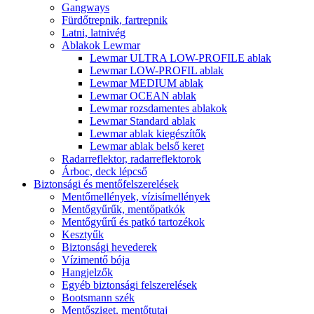
Gangways
Fürdőtrepnik, fartrepnik
Latni, latnivég
Ablakok Lewmar
Lewmar ULTRA LOW-PROFILE ablak
Lewmar LOW-PROFIL ablak
Lewmar MEDIUM ablak
Lewmar OCEAN ablak
Lewmar rozsdamentes ablakok
Lewmar Standard ablak
Lewmar ablak kiegészítők
Lewmar ablak belső keret
Radarreflektor, radarreflektorok
Árboc, deck lépcső
Biztonsági és mentőfelszerelések
Mentőmellények, vízisímellények
Mentőgyűrűk, mentőpatkók
Mentőgyűrű és patkó tartozékok
Kesztyűk
Biztonsági hevederek
Vízimentő bója
Hangjelzők
Egyéb biztonsági felszerelések
Bootsmann szék
Mentősziget, mentőtutaj