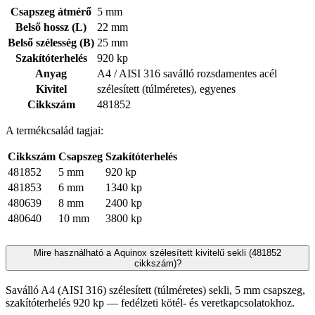
Csapszeg átmérő
5 mm
Belső hossz (L)
22 mm
Belső szélesség (B)
25 mm
Szakítóterhelés
920 kp
Anyag
A4 / AISI 316 saválló rozsdamentes acél
Kivitel
szélesített (túlméretes), egyenes
Cikkszám
481852
A termékcsalád tagjai:
Cikkszám
Csapszeg
Szakítóterhelés
481852
5 mm
920 kp
481853
6 mm
1340 kp
480639
8 mm
2400 kp
480640
10 mm
3800 kp
Mire használható a Aquinox szélesített kivitelű sekli (481852
cikkszám)?
Saválló A4 (AISI 316) szélesített (túlméretes) sekli, 5 mm csapszeg,
szakítóterhelés 920 kp — fedélzeti kötél- és veretkapcsolatokhoz.