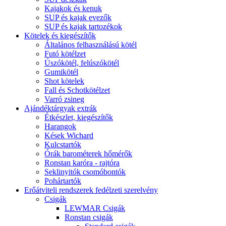
Kajakok és kenuk
SUP és kajak evezők
SUP és kajak tartozékok
Kötelek és kiegészítők
Általános felhasználású kötél
Futó kötélzet
Úszókötél, felúszókötél
Gumikötél
Shot kötelek
Fall és Schotkötélzet
Varró zsineg
Ajándéktárgyak extrák
Étkészlet, kiegészítők
Harangok
Kések Wichard
Kulcstartók
Órák barométerek hőmérők
Ronstan karóra - rajtóra
Seklinyitók csomóbontók
Pohártartók
Erőátviteli rendszerek fedélzeti szerelvény
Csigák
LEWMAR Csigák
Ronstan csigák