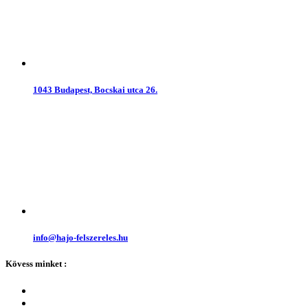
1043 Budapest, Bocskai utca 26.
info@hajo-felszereles.hu
Kövess minket :