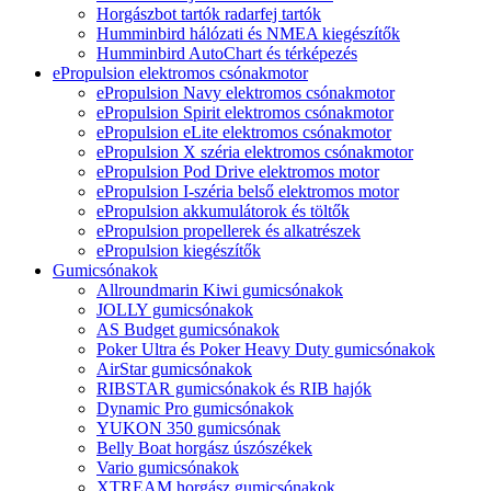
Horgászbot tartók radarfej tartók
Humminbird hálózati és NMEA kiegészítők
Humminbird AutoChart és térképezés
ePropulsion elektromos csónakmotor
ePropulsion Navy elektromos csónakmotor
ePropulsion Spirit elektromos csónakmotor
ePropulsion eLite elektromos csónakmotor
ePropulsion X széria elektromos csónakmotor
ePropulsion Pod Drive elektromos motor
ePropulsion I-széria belső elektromos motor
ePropulsion akkumulátorok és töltők
ePropulsion propellerek és alkatrészek
ePropulsion kiegészítők
Gumicsónakok
Allroundmarin Kiwi gumicsónakok
JOLLY gumicsónakok
AS Budget gumicsónakok
Poker Ultra és Poker Heavy Duty gumicsónakok
AirStar gumicsónakok
RIBSTAR gumicsónakok és RIB hajók
Dynamic Pro gumicsónakok
YUKON 350 gumicsónak
Belly Boat horgász úszószékek
Vario gumicsónakok
XTREAM horgász gumicsónakok