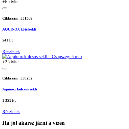
+6 kivitel
Cikkszám: 551569
AQUINOX kötélsekli
541 Ft
Részletek
+2 kivitel
Cikkszám: 558252
Aquinox kulcsos sekli
1 351 Ft
Részletek
Ha jól akarsz járni a vízen