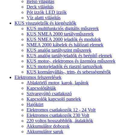
Belső világítás
Deck világítás
Pót izzók LED izzók
Víz alatti világítás
KUS visszajelzők és kiegészítők
KUS multifunkciós digitális műszerek
KUS NMEA 2000 tartályműszerek
KUS NMEA 2000 jeladók és modulok
NMEA 2000 kábelek és hálózati elemek
KUS analóg tartályszint műszerek
KUS analóg tartályjeladók és beépítő elemek
KUS motor-, elektromos és üzemóra műszerek
KUS motorjeladók és riasztó tartozékok
KUS kormányállás-, trim- és sebességmérők
Elektromos felszerelések
Ablaktörlő motor, karok, lapátok
Kapcsolótáblák
Szivargyújtó csatlakozó
Kapcsolók kapcsoló panelek
Hajókürt
Elektromos csatlakozók 12 - 24 Volt
Elektromos csatlakozók 230 Volt
220 voltos hosszabbítók, átalakítók
Akkumulátor dobozok
Akkumulátor saruk