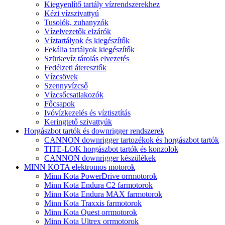
Kiegyenlítő tartály vízrendszerekhez
Kézi vízszivattyú
Tusolók, zuhanyzók
Vízelvezetők elzárók
Víztartályok és kiegészítők
Fekália tartályok kiegészítők
Szürkevíz tárolás elvezetés
Fedélzeti áteresztők
Vízcsövek
Szennyvízcső
Vízcsőcsatlakozók
Főcsapok
Ivóvízkezelés és víztisztítás
Keringtető szivattyúk
Horgászbot tartók és downrigger rendszerek
CANNON downrigger tartozékok és horgászbot tartók
TITE-LOK horgászbot tartók és konzolok
CANNON downrigger készülékek
MINN KOTA elektromos motorok
Minn Kota PowerDrive orrmotorok
Minn Kota Endura C2 farmotorok
Minn Kota Endura MAX farmotorok
Minn Kota Traxxis farmotorok
Minn Kota Quest orrmotorok
Minn Kota Ultrex orrmotorok