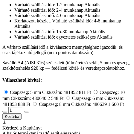
Várható szállítási idő: 1-2 munkanap
Aktuális
Várható szállítási idő: 2-4 munkanap
Aktuális
Várható szállítási idő: 4-6 munkanap
Aktuális
Korlátozott készlet. Várható szállítási idő: 4-6 munkanap
Aktuális
Várható szállítási idő: 15-30 munkanap
Aktuális
Várható szállítási idő: egyeztetés szükséges
Aktuális
A várható szállítási idő a kiválasztott mennyiséghez igazodik, és
csak tájékoztató jellegű (nem pontos darabszám).
Saválló A4 (AISI 316) szélesített (túlméretes) sekli, 5 mm csapszeg,
szakítóterhelés 920 kp — fedélzeti kötél- és veretkapcsolatokhoz.
Választható kivitel :
Csapszeg: 5 mm
Cikkszám: 481852
811 Ft
Csapszeg: 10
mm
Cikkszám: 480640
2 548 Ft
Csapszeg: 6 mm
Cikkszám:
481853
888 Ft
Csapszeg: 8 mm
Cikkszám: 480639
1 660 Ft
Kosárba
⚓
Kérdezd a Kapitányt
A hajós terméktanácsadó segít eligazodni.