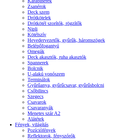
Karabínerek
Zsanérok
Deck szem
Drótkötelek
Drótkötél szorítók, rögzítők
Nipli
Kötélszív
Hevedervezetők, gyűrűk, háromszögek
Belépőfogantyú
Omegák
Deck akasztók, ruha akasztók
Spannerek
Bolcnik
U-alakú vonószem
Terminálok
Gyűrűanya, gyűrűcsavar, gyűrűsbolcni
Csőbilincs
Szegecs
Csavarok
Csavaranyák
Menetes szár A2
Alátétek
Fények, világítás
Pozíciófények
Reflektorok, fényszórók