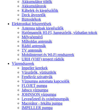
Akkumulátor töltők
Akkumulátorok
Kábelek és kiegészítőik
Deck átvezetők
Biztosítékok
Elektronikai felszerelések
Antenna talpak kiegészítők
Hajómagnók HI-FI, hangszórók, vízhatlan tokok
Mélységmérő
Műholdas antennák
Rádió antennák
TV antennák
Mobilinternet és Wi-Fi rendszerek
URH (VHF) tengeri rádiók
Vízrendszerek
Impeller kerekek
Vízszűrők, víztisztítók
Fenékvíz szivattyúk
Vízpumpa automata kapcsolók
FLOJET pumpa
Jabsco vízpumpa
JOHNSON vízpumpa
Levegőztető és oxigénpumpák
Macerátor - fekália pumpa
IMPELLER pumpa