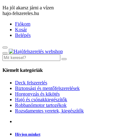
Ha jól akarsz járni a vízen
hajo-felszereles.hu
Fiókom
Kosár
Belépés
Kiemelt kategóriák
Deck felszerelés
Biztonsági és mentőfelszerelések
Horgonyzás és kikötés
Hajó és csónakkiegészítők
Robbanómotor tartozékok
Rozsdamentes veretek, kiegészítők
Hívjon minket