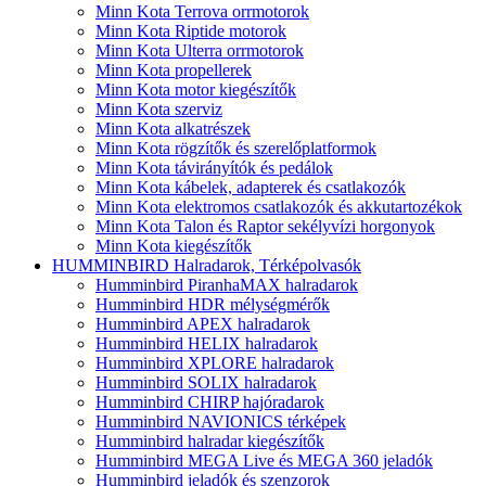
Minn Kota Terrova orrmotorok
Minn Kota Riptide motorok
Minn Kota Ulterra orrmotorok
Minn Kota propellerek
Minn Kota motor kiegészítők
Minn Kota szerviz
Minn Kota alkatrészek
Minn Kota rögzítők és szerelőplatformok
Minn Kota távirányítók és pedálok
Minn Kota kábelek, adapterek és csatlakozók
Minn Kota elektromos csatlakozók és akkutartozékok
Minn Kota Talon és Raptor sekélyvízi horgonyok
Minn Kota kiegészítők
HUMMINBIRD Halradarok, Térképolvasók
Humminbird PiranhaMAX halradarok
Humminbird HDR mélységmérők
Humminbird APEX halradarok
Humminbird HELIX halradarok
Humminbird XPLORE halradarok
Humminbird SOLIX halradarok
Humminbird CHIRP hajóradarok
Humminbird NAVIONICS térképek
Humminbird halradar kiegészítők
Humminbird MEGA Live és MEGA 360 jeladók
Humminbird jeladók és szenzorok