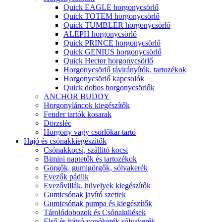
Quick EAGLE horgonycsörlő
Quick TOTEM horgonycsörlő
Quick TUMBLER horgonycsörlő
ALEPH horgonycsörlő
Quick PRINCE horgonycsörlő
Quick GENIUS horgonycsörlő
Quick Hector horgonycsörlő
Horgonycsörlő távirányítók, tartozékok
Horgonycsörlő kapcsolók
Quick dobos horgonycsörlők
ANCHOR BUDDY
Horgonyláncok kiegészítők
Fender tartók kosarak
Dörzsléc
Horgony vagy csörlőkar tartó
Hajó és csónakkiegészítők
Csónakkocsi, szállító kocsi
Bimini naptetők és tartozékok
Görgők, gumigörgők, sólyakerék
Evezők pádlik
Evezővillák, hüvelyek kiegészítők
Gumicsónak javító szettek
Gumicsónak pumpa és kiegészítők
Tárolódobozok és Csónakülések
Első és hátsó vonókerék sólyakerék