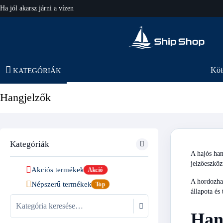
Ha jól akarsz járni a vízen
hajo-felszereles.hu
Köt
KATEGÓRIÁK
Hangjelzők
Kategóriák
A hajós han
jelzőeszköz
Akciós termékek
Akció
A hordozhat
Népszerű termékek
Top
állapota és
Hang