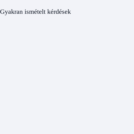
Gyakran ismételt kérdések
Milyen hangjelzőt válasszak a hajómra?
A hajó hossza, használati területe, kötelező jelzései és a konkrét készülék i
Elég egy kézi ködkürt minden hajóra?
Hogyan tároljam a hajtógázas jelzőkürtöt?
Mikor kell cserélni a kürt gázpalackját?
Hogyan próbáljam ki biztonságosan a hangjelzőt?