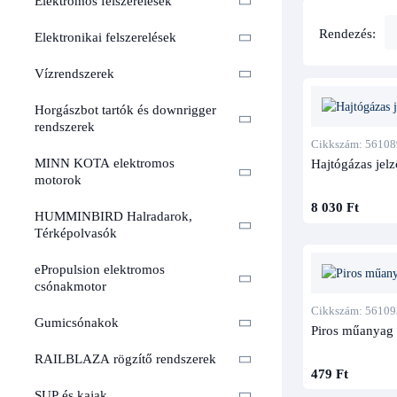
Elektromos felszerelések
Rendezés:
Elektronikai felszerelések
Vízrendszerek
Horgászbot tartók és downrigger
rendszerek
Cikkszám: 56108
MINN KOTA elektromos
Hajtógázas jel
motorok
8 030 Ft
HUMMINBIRD Halradarok,
Térképolvasók
ePropulsion elektromos
csónakmotor
Cikkszám: 56109
Gumicsónakok
Piros műanyag
RAILBLAZA rögzítő rendszerek
479 Ft
SUP és kajak