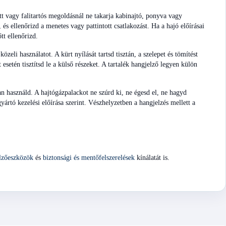
tt vagy falitartós megoldásnál ne takarja kabinajtó, ponyva vagy
 és ellenőrizd a menetes vagy pattintott csatlakozást. Ha a hajó előírásai
t ellenőrizd.
zeli használatot. A kürt nyílását tartsd tisztán, a szelepet és tömítést
esetén tisztítsd le a külső részeket. A tartalék hangjelző legyen külön
an használd. A hajtógázpalackot ne szúrd ki, ne égesd el, ne hagyd
ártó kezelési előírása szerint. Vészhelyzetben a hangjelzés mellett a
elzőeszközök
és
biztonsági és mentőfelszerelések
kínálatát is.