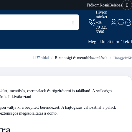
Fiókom
Kosár
Belépés
Hívjon
minket
+36
70 325
6986
Megtekintett termékek
Főoldal
Biztonsági és mentőfelszerelések
Hangjelzők
ürt, mentősíp, cserepalack és rögzítőtartó is található. A szükséges
án kell kiválasztani.
n váltja ki a beépített berendezést. A hajtógázas változatnál a palack
 biztonságos megszólaltatás a döntő.
tra