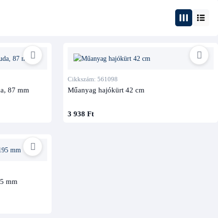
Cikkszám: 561098
uda, 87 mm
Műanyag hajókürt 42 cm
3 938 Ft
195 mm