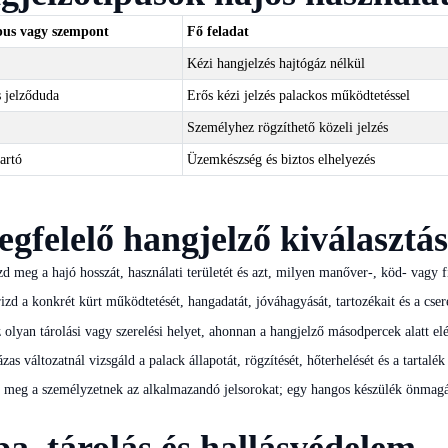
pus vagy szempont
Fő feladat
Kézi hangjelzés hajtógáz nélkül
 jelződuda
Erős kézi jelzés palackos működtetéssel
Személyhez rögzíthető közeli jelzés
tartó
Üzemkészség és biztos elhelyezés
gfelelő hangjelző kiválasztá
d meg a hajó hosszát, használati területét és azt, milyen manőver-, köd- vagy f
izd a konkrét kürt működtetését, hangadatát, jóváhagyását, tartozékait és a cser
 olyan tárolási vagy szerelési helyet, ahonnan a hangjelző másodpercek alatt el
zas változatnál vizsgáld a palack állapotát, rögzítését, hőterhelését és a tartalék 
d meg a személyzetnek az alkalmazandó jelsorokat; egy hangos készülék önmagáb