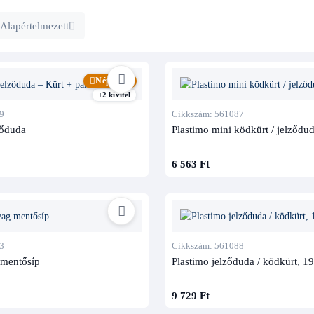
Alapértelmezett
Népszerű
+2 kivitel
9
Cikkszám: 561087
ződuda
Plastimo mini ködkürt / jelződ
6 563 Ft
3
Cikkszám: 561088
 mentősíp
Plastimo jelződuda / ködkürt, 
9 729 Ft