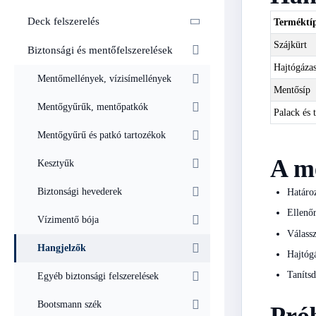
Deck felszerelés
Terméktí
Szájkürt
Biztonsági és mentőfelszerelések
Hajtógázas
Mentőmellények, vízisímellények
Mentősíp
Mentőgyűrűk, mentőpatkók
Palack és 
Mentőgyűrű és patkó tartozékok
A me
Kesztyűk
Biztonsági hevederek
Határoz
Ellenőr
Vízimentő bója
Válassz
Hangjelzők
Hajtógá
Taníts
Egyéb biztonsági felszerelések
Bootsmann szék