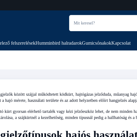
elező felszerelések
Humminbird halradarok
Gumicsónakok
Kapcsolat
gjelzők között szájjal működtetett ködkürt, hajtógázas jelződuda, műanyag hajók
t a hajó mérete, használati területe és az adott helyzetben előírt hangjelzés alapj
ó kürt gyorsan elérhető tartalék vagy kézi jelzőeszköz lehet, de nem minden hajó
 tárolása, a szájkürtnél a kezelhetőség, minden típusnál pedig a hallhatóság és a
jelzőtípusok hajós használa