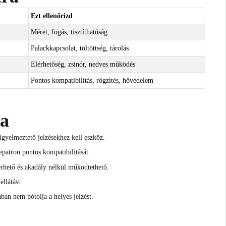
Ezt ellenőrizd
Méret, fogás, tisztíthatóság
Palackkapcsolat, töltöttség, tárolás
Elérhetőség, zsinór, nedves működés
Pontos kompatibilitás, rögzítés, hővédelem
sa
igyelmeztető jelzésekhez kell eszköz.
epatron pontos kompatibilitását.
érhető és akadály nélkül működtethető.
ellátást.
an nem pótolja a helyes jelzést.