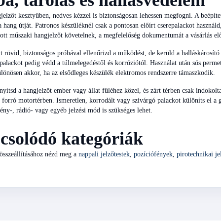
a, tárolás és hallásvédelem
jelzőt kesztyűben, nedves kézzel is biztonságosan lehessen megfogni. A beépíte
 a hang útját. Patronos készüléknél csak a pontosan előírt cserepalackot használd,
tt műszaki hangjelzőt követelnek, a megfelelőség dokumentumát a vásárlás előt
tt rövid, biztonságos próbával ellenőrizd a működést, de kerüld a halláskárosító kö
 palackot pedig védd a túlmelegedéstől és korróziótól. Használat után sós permet 
ülönösen akkor, ha az elsődleges készülék elektromos rendszerre támaszkodik.
nyítsd a hangjelzőt ember vagy állat füléhez közel, és zárt térben csak indokolt
forró motortérben. Ismeretlen, korrodált vagy szivárgó palackot különíts el a gy
ény-, rádió- vagy egyéb jelzési mód is szükséges lehet.
csolódó kategóriák
összeállításához nézd meg a
nappali jelzőtestek
,
pozíciófények
,
pirotechnikai j