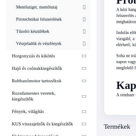
Prób
Mentősziget, mentőtutaj
A kézi hang
felszerelés
Pirotechnikai felszerelések
meghatározo
Tűzoltó készülékek
Indulás elő
vizsgáld, a
Vészjeladók és vészfények
elérhető, k
Soha ne irá
Horgonyzás és kikötés
napon vagy 
megfelelő f
Hajó és csónakkiegészítők
Robbanómotor tartozékok
Kap
Rozsdamentes veretek,
A rendszer 
kiegészítők
Fények, világítás
KUS visszajelzők és kiegészítők
Termékek