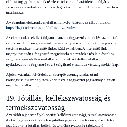
elállási jog gyakorlásának részletes feltételeit, határidejét, módját, a
visszaküldés szabályait és az esetleges kivételeket az Elállási tájékoztató
tartalmazza.
A webáruház elektronikus elállási funkciót biztosít az alábbi oldalon:
https://hajo-felszereles.hu/elallas-a-szerzodestol
.
Az elektronikus elállási folyamat során a fogyasztó a rendelési azonosító
és az e-mail cím megadásával azonosíthatja a rendelést. Sikeres egyezés
esetén a rendszer hitelesítő linket küld e-mailben. A hitelesítő link
megnyitása után a fogyasztó megtekintheti a rendelés tételeit, és teljes
vagy részleges elállási nyilatkozatot tehet. A kitöltött elállási
nyilatkozatról a fogyasztó és a Szolgáltató e-mailben visszaigazolást kap.
A jelen Vásárlási feltételekben szereplő csomagfeladás utáni
költségviselési szabály nem korlátozza a fogyasztót jogszabály alapján
megillető elállási jogot.
19. Jótállás, kellékszavatosság és
termékszavatosság
A vásárlót a jogszabályok szerint kellékszavatossági, termékszavatossági,
illetve egyes termékek esetén jótállási jogok illethetik meg. A részletes
szabályokat a Jótállás, kellék- és termékszavatosság tájékoztató