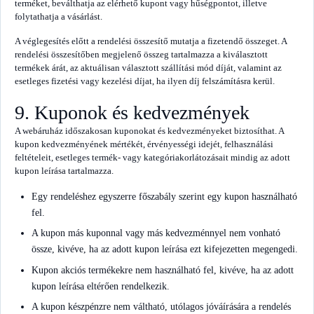
terméket, beválthatja az elérhető kupont vagy hűségpontot, illetve
folytathatja a vásárlást.
A véglegesítés előtt a rendelési összesítő mutatja a fizetendő összeget. A
rendelési összesítőben megjelenő összeg tartalmazza a kiválasztott
termékek árát, az aktuálisan választott szállítási mód díját, valamint az
esetleges fizetési vagy kezelési díjat, ha ilyen díj felszámításra kerül.
9. Kuponok és kedvezmények
A webáruház időszakosan kuponokat és kedvezményeket biztosíthat. A
kupon kedvezményének mértékét, érvényességi idejét, felhasználási
feltételeit, esetleges termék- vagy kategóriakorlátozásait mindig az adott
kupon leírása tartalmazza.
Egy rendeléshez egyszerre főszabály szerint egy kupon használható
fel.
A kupon más kuponnal vagy más kedvezménnyel nem vonható
össze, kivéve, ha az adott kupon leírása ezt kifejezetten megengedi.
Kupon akciós termékekre nem használható fel, kivéve, ha az adott
kupon leírása eltérően rendelkezik.
A kupon készpénzre nem váltható, utólagos jóváírására a rendelés