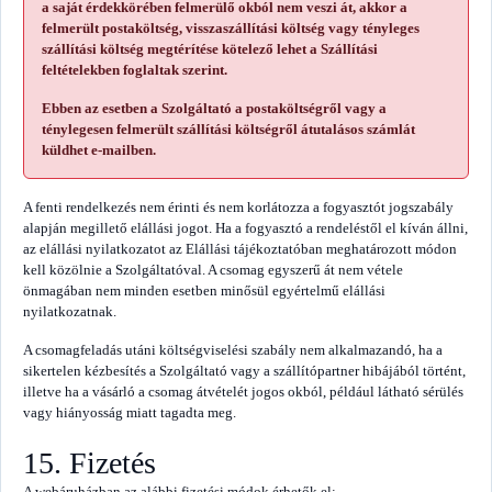
a saját érdekkörében felmerülő okból nem veszi át, akkor a
felmerült postaköltség, visszaszállítási költség vagy tényleges
szállítási költség megtérítése kötelező lehet a Szállítási
feltételekben foglaltak szerint.
Ebben az esetben a Szolgáltató a postaköltségről vagy a
ténylegesen felmerült szállítási költségről átutalásos számlát
küldhet e-mailben.
A fenti rendelkezés nem érinti és nem korlátozza a fogyasztót jogszabály
alapján megillető elállási jogot. Ha a fogyasztó a rendeléstől el kíván állni,
az elállási nyilatkozatot az Elállási tájékoztatóban meghatározott módon
kell közölnie a Szolgáltatóval. A csomag egyszerű át nem vétele
önmagában nem minden esetben minősül egyértelmű elállási
nyilatkozatnak.
A csomagfeladás utáni költségviselési szabály nem alkalmazandó, ha a
sikertelen kézbesítés a Szolgáltató vagy a szállítópartner hibájából történt,
illetve ha a vásárló a csomag átvételét jogos okból, például látható sérülés
vagy hiányosság miatt tagadta meg.
15. Fizetés
A webáruházban az alábbi fizetési módok érhetők el: