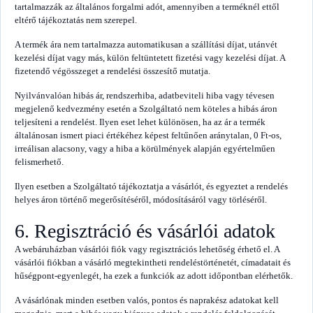
tartalmazzák az általános forgalmi adót, amennyiben a terméknél ettől
eltérő tájékoztatás nem szerepel.
A termék ára nem tartalmazza automatikusan a szállítási díjat, utánvét
kezelési díjat vagy más, külön feltüntetett fizetési vagy kezelési díjat. A
fizetendő végösszeget a rendelési összesítő mutatja.
Nyilvánvalóan hibás ár, rendszerhiba, adatbeviteli hiba vagy tévesen
megjelenő kedvezmény esetén a Szolgáltató nem köteles a hibás áron
teljesíteni a rendelést. Ilyen eset lehet különösen, ha az ár a termék
általánosan ismert piaci értékéhez képest feltűnően aránytalan, 0 Ft-os,
irreálisan alacsony, vagy a hiba a körülmények alapján egyértelműen
felismerhető.
Ilyen esetben a Szolgáltató tájékoztatja a vásárlót, és egyeztet a rendelés
helyes áron történő megerősítéséről, módosításáról vagy törléséről.
6. Regisztráció és vásárlói adatok
A webáruházban vásárlói fiók vagy regisztrációs lehetőség érhető el. A
vásárlói fiókban a vásárló megtekintheti rendeléstörténetét, címadatait és
hűségpont-egyenlegét, ha ezek a funkciók az adott időpontban elérhetők.
A vásárlónak minden esetben valós, pontos és naprakész adatokat kell