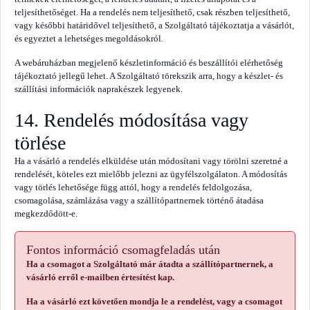
teljesíthetőséget. Ha a rendelés nem teljesíthető, csak részben teljesíthető,
vagy későbbi határidővel teljesíthető, a Szolgáltató tájékoztatja a vásárlót,
és egyeztet a lehetséges megoldásokról.
A webáruházban megjelenő készletinformáció és beszállítói elérhetőség
tájékoztató jellegű lehet. A Szolgáltató törekszik arra, hogy a készlet- és
szállítási információk naprakészek legyenek.
14. Rendelés módosítása vagy
törlése
Ha a vásárló a rendelés elküldése után módosítani vagy törölni szeretné a
rendelését, köteles ezt mielőbb jelezni az ügyfélszolgálaton. A módosítás
vagy törlés lehetősége függ attól, hogy a rendelés feldolgozása,
csomagolása, számlázása vagy a szállítópartnernek történő átadása
megkezdődött-e.
Fontos információ csomagfeladás után
Ha a csomagot a Szolgáltató már átadta a szállítópartnernek, a
vásárló erről e-mailben értesítést kap.
Ha a vásárló ezt követően mondja le a rendelést, vagy a csomagot