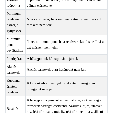
időpontja
válnak elérhetővé.
Minimum
rendelési
Nincs alsó határ, ha a rendszer aktuális beállítása ezt
összeg a
másként nem jelzi.
gyűjtéshez
Minimum
Nincs minimum pont, ha a rendszer aktuális beállítása
pont a
ezt másként nem jelzi.
beváltáshoz
Pontlejárat
A hűségpontok 60 nap után lejárnak.
Akciós
Akciós termékek után hűségpont nem jár.
termékek
Kuponnal
A kuponkedvezménnyel csökkentett összeg után
érintett
hűségpont nem jár.
rendelés
A hűségpont a pénztárban váltható be, és kizárólag a
termékek összegét csökkenti. Szállítási díjra, utánvét
Beváltás
kezelési díjra vagy más fizetési díjra nem használható