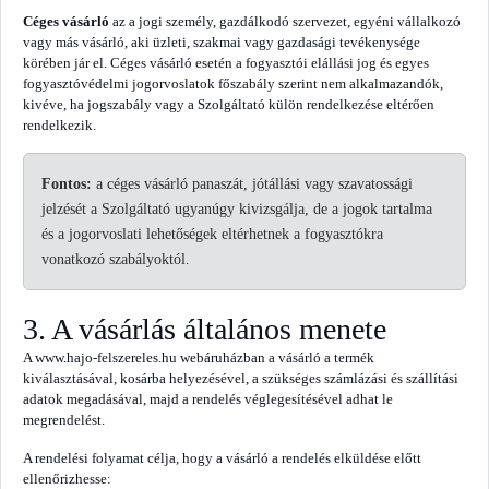
Céges vásárló
az a jogi személy, gazdálkodó szervezet, egyéni vállalkozó
vagy más vásárló, aki üzleti, szakmai vagy gazdasági tevékenysége
körében jár el. Céges vásárló esetén a fogyasztói elállási jog és egyes
fogyasztóvédelmi jogorvoslatok főszabály szerint nem alkalmazandók,
kivéve, ha jogszabály vagy a Szolgáltató külön rendelkezése eltérően
rendelkezik.
Fontos:
a céges vásárló panaszát, jótállási vagy szavatossági
jelzését a Szolgáltató ugyanúgy kivizsgálja, de a jogok tartalma
és a jogorvoslati lehetőségek eltérhetnek a fogyasztókra
vonatkozó szabályoktól.
3. A vásárlás általános menete
A www.hajo-felszereles.hu webáruházban a vásárló a termék
kiválasztásával, kosárba helyezésével, a szükséges számlázási és szállítási
adatok megadásával, majd a rendelés véglegesítésével adhat le
megrendelést.
A rendelési folyamat célja, hogy a vásárló a rendelés elküldése előtt
ellenőrizhesse: