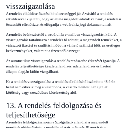
visszaigazolása
A rendelés elküldése fizetési kötelezettséggel jár. A vásárló a rendelés
elküldésével kijelenti, hogy az általa megadott adatok valósak, a rendelési
összesítőt ellenőrizte, és elfogadja a webáruház jogi dokumentumait.
A rendelés beérkezéséről a webáruház e-mailben visszaigazolást küld. A
visszaigazolás tartalmazza a rendelés fő adatait, a megrendelt termékeket, a
választott fizetési és szállítási módot, a várható szállítási időt, az esetleges
kedvezményeket, valamint a fizetendő összeget.
Az automatikus visszaigazolás a rendelés rendszerbe érkezését igazolja. A
rendelés teljesíthetősége készletellenőrzés, adatellenőrzés és fizetési
állapot alapján külön vizsgálható.
Ha a rendelés visszaigazolása a rendelés elküldésétől számított 48 órán
belül nem érkezik meg a vásárlóhoz, a vásárló mentesül az ajánlati
kötöttség vagy szerződéses kötelezettség alól.
13. A rendelés feldolgozása és
teljesíthetősége
A rendelés feldolgozása során a Szolgáltató ellenőrzi a megrendelt
termékek elérhetőségét, a rendelés adatait, a fizetés állapotát és a