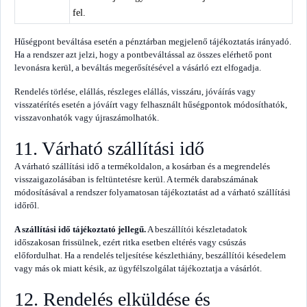
fel.
Hűségpont beváltása esetén a pénztárban megjelenő tájékoztatás irányadó.
Ha a rendszer azt jelzi, hogy a pontbeváltással az összes elérhető pont
levonásra kerül, a beváltás megerősítésével a vásárló ezt elfogadja.
Rendelés törlése, elállás, részleges elállás, visszáru, jóváírás vagy
visszatérítés esetén a jóváírt vagy felhasznált hűségpontok módosíthatók,
visszavonhatók vagy újraszámolhatók.
11. Várható szállítási idő
A várható szállítási idő a termékoldalon, a kosárban és a megrendelés
visszaigazolásában is feltüntetésre kerül. A termék darabszámának
módosításával a rendszer folyamatosan tájékoztatást ad a várható szállítási
időről.
A szállítási idő tájékoztató jellegű.
A beszállítói készletadatok
időszakosan frissülnek, ezért ritka esetben eltérés vagy csúszás
előfordulhat. Ha a rendelés teljesítése készlethiány, beszállítói késedelem
vagy más ok miatt késik, az ügyfélszolgálat tájékoztatja a vásárlót.
12. Rendelés elküldése és