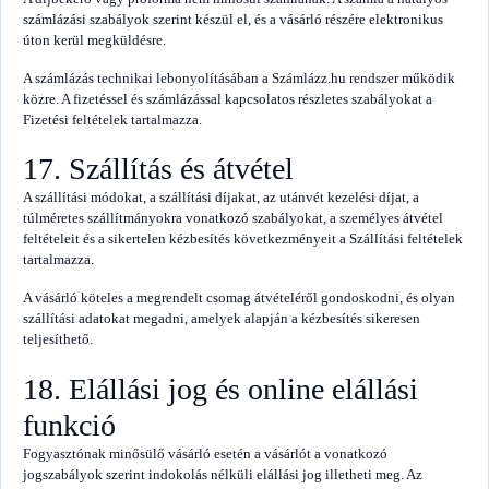
számlázási szabályok szerint készül el, és a vásárló részére elektronikus
úton kerül megküldésre.
A számlázás technikai lebonyolításában a Számlázz.hu rendszer működik
közre. A fizetéssel és számlázással kapcsolatos részletes szabályokat a
Fizetési feltételek tartalmazza.
17. Szállítás és átvétel
A szállítási módokat, a szállítási díjakat, az utánvét kezelési díjat, a
túlméretes szállítmányokra vonatkozó szabályokat, a személyes átvétel
feltételeit és a sikertelen kézbesítés következményeit a Szállítási feltételek
tartalmazza.
A vásárló köteles a megrendelt csomag átvételéről gondoskodni, és olyan
szállítási adatokat megadni, amelyek alapján a kézbesítés sikeresen
teljesíthető.
18. Elállási jog és online elállási
funkció
Fogyasztónak minősülő vásárló esetén a vásárlót a vonatkozó
jogszabályok szerint indokolás nélküli elállási jog illetheti meg. Az