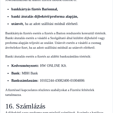
bankkártyás fizetés Barionnal,
banki átutalás díjbekérő/proforma alapján,
utánvét,
ha az adott szállítási módnál elérhető.
Bankkártyás fizetés esetén a fizetés a Barion rendszerén keresztül történik.
Banki átutalás esetén a vásárló a Szolgáltató által küldött díjbekérő vagy
proforma alapján teljesíti az utalást. Utánvét esetén a vásárló a csomag
átvételekor fizet, ha az adott szállítási módnál az utánvét elérhető.
Banki átutalás esetén a fizetés az alábbi bankszámlára történik:
Kedvezményezett:
HW ONLINE Kft.
Bank:
MBH Bank
Bankszámlaszám:
10102244-43082400-01004006
A fizetéssel kapcsolatos részletes szabályokat a Fizetési feltételek
tartalmazza.
16. Számlázás
A díjbekérő vagy proforma nem minősül számlának. A számla a hatályos