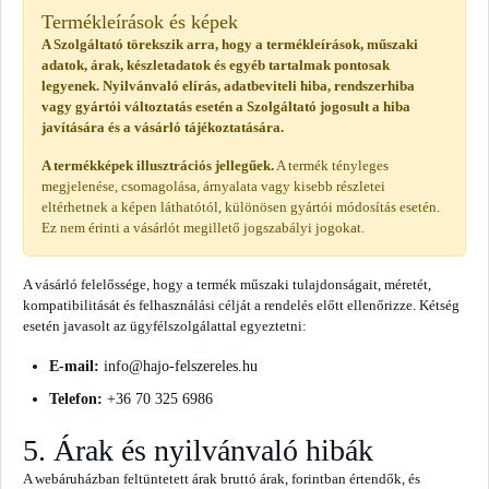
Termékleírások és képek
A Szolgáltató törekszik arra, hogy a termékleírások, műszaki
adatok, árak, készletadatok és egyéb tartalmak pontosak
legyenek. Nyilvánvaló elírás, adatbeviteli hiba, rendszerhiba
vagy gyártói változtatás esetén a Szolgáltató jogosult a hiba
javítására és a vásárló tájékoztatására.
A termékképek illusztrációs jellegűek.
A termék tényleges
megjelenése, csomagolása, árnyalata vagy kisebb részletei
eltérhetnek a képen láthatótól, különösen gyártói módosítás esetén.
Ez nem érinti a vásárlót megillető jogszabályi jogokat.
A vásárló felelőssége, hogy a termék műszaki tulajdonságait, méretét,
kompatibilitását és felhasználási célját a rendelés előtt ellenőrizze. Kétség
esetén javasolt az ügyfélszolgálattal egyeztetni:
E-mail:
info@hajo-felszereles.hu
Telefon:
+36 70 325 6986
5. Árak és nyilvánvaló hibák
A webáruházban feltüntetett árak bruttó árak, forintban értendők, és