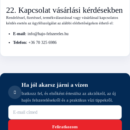
22. Kapcsolat vásárlási kérdésekben
Rendeléssel, fizetéssel, termékválasztással vagy vásárlással kapcsolatos
kérdés esetén az ügyfélszolgálat az alábbi elérhetőségeken érhető el:
E-mail:
info@hajo-felszereles.hu
Telefon:
+36 70 325 6986
Ha jól akarsz járni a vízen
Iratkozz fel, és elsőként értesülsz az akciókról, az új
hajós felszerelésekről és a praktikus vízi tippekről.
E-mail cím
Feliratkozom