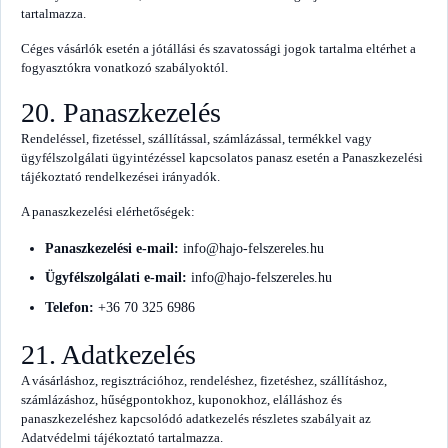
tartalmazza.
Céges vásárlók esetén a jótállási és szavatossági jogok tartalma eltérhet a
fogyasztókra vonatkozó szabályoktól.
20. Panaszkezelés
Rendeléssel, fizetéssel, szállítással, számlázással, termékkel vagy
ügyfélszolgálati ügyintézéssel kapcsolatos panasz esetén a Panaszkezelési
tájékoztató rendelkezései irányadók.
A panaszkezelési elérhetőségek:
Panaszkezelési e-mail:
info@hajo-felszereles.hu
Ügyfélszolgálati e-mail:
info@hajo-felszereles.hu
Telefon:
+36 70 325 6986
21. Adatkezelés
A vásárláshoz, regisztrációhoz, rendeléshez, fizetéshez, szállításhoz,
számlázáshoz, hűségpontokhoz, kuponokhoz, elálláshoz és
panaszkezeléshez kapcsolódó adatkezelés részletes szabályait az
Adatvédelmi tájékoztató tartalmazza.