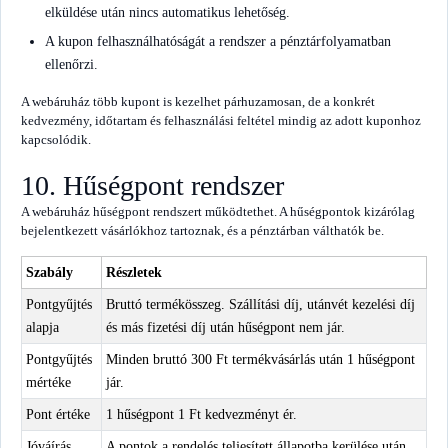
elküldése után nincs automatikus lehetőség.
A kupon felhasználhatóságát a rendszer a pénztárfolyamatban
ellenőrzi.
A webáruház több kupont is kezelhet párhuzamosan, de a konkrét
kedvezmény, időtartam és felhasználási feltétel mindig az adott kuponhoz
kapcsolódik.
10. Hűségpont rendszer
A webáruház hűségpont rendszert működtethet. A hűségpontok kizárólag
bejelentkezett vásárlókhoz tartoznak, és a pénztárban válthatók be.
Szabály
Részletek
Pontgyűjtés
Bruttó termékösszeg. Szállítási díj, utánvét kezelési díj
alapja
és más fizetési díj után hűségpont nem jár.
Pontgyűjtés
Minden bruttó 300 Ft termékvásárlás után 1 hűségpont
mértéke
jár.
Pont értéke
1 hűségpont 1 Ft kedvezményt ér.
Jóváírás
A pontok a rendelés teljesített állapotba kerülése után