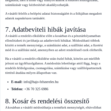
megadnia, mert a hibás vagy hiányos adatok a rendelés feldolgozását,
számlázását vagy kézbesítését akadályozhatják.
A vásárló felelős a belépési adatai biztonságáért és a fiókjában megadott
adatok naprakészen tartásáért.
7. Adatbeviteli hibák javítása
A vásárló a rendelés elküldése előtt a kosárban és a pénztárfolyamatban
ellenőrizheti és javíthatja az adatbeviteli hibákat. Módosítható többek
között a termék mennyisége, a számlázási adat, a szállítási adat, a fizetési
mód és a szállítási mód, amennyiben az adott rendelésnél ezek elérhetők.
Ha a vásárló a rendelés elküldése után észlel hibát, köteles azt mielőbb
jelezni az ügyfélszolgálaton. A módosítás lehetősége attól függ, hogy a
rendelés feldolgozása, csomagolása, számlázása vagy szállítópartnernek
történő átadása milyen állapotban van.
E-mail:
info@hajo-felszereles.hu
Telefon:
+36 70 325 6986
8. Kosár és rendelési összesítő
A kosárban a vásárló módosíthatja a termékek mennyiségét, eltávolíthat