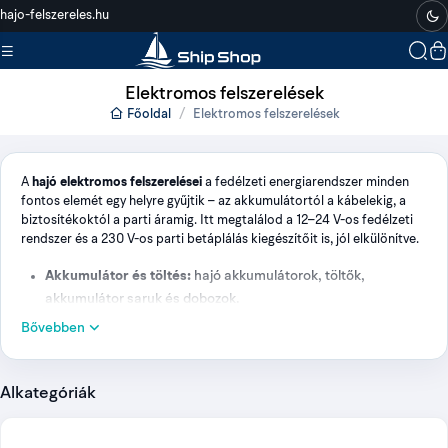
hajo-felszereles.hu
Elektromos felszerelések
Főoldal
Elektromos felszerelések
A
hajó elektromos felszerelései
a fedélzeti energiarendszer minden
fontos elemét egy helyre gyűjtik – az akkumulátortól a kábelekig, a
biztosítékoktól a parti áramig. Itt megtalálod a 12–24 V-os fedélzeti
rendszer és a 230 V-os parti betáplálás kiegészítőit is, jól elkülönítve.
Akkumulátor és töltés:
hajó akkumulátorok, töltők,
akkumulátor saruk és dobozok.
Bővebben
Áramelosztás és védelem:
biztosítékok, 12–24 V-os
csatlakozók, szivargyújtó aljzatok, kapcsolók és
kapcsolótáblák.
Alkategóriák
Kábelezés és átvezetés:
OCEANFLEX ónozott réz hajókábel,
zsugorcső, szigetelőszalag és vízálló deck kábelátvezetők.