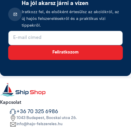
Ha jól akarsz járni a vízen
Iratkozz fel, és elsőként értesülsz az akciókról, az
új hajós felszerelésekről és a praktikus vízi
tippekről.
E-mail cím
Feliratkozom
Kapcsolat
+36 70 325 6986
1043 Budapest, Bocskai utca 26.
info@hajo-felszereles.hu