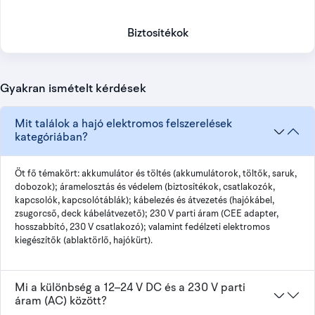
Biztosítékok
Gyakran ismételt kérdések
Mit találok a hajó elektromos felszerelések
kategóriában?
Öt fő témakört: akkumulátor és töltés (akkumulátorok, töltők, saruk,
dobozok); áramelosztás és védelem (biztosítékok, csatlakozók,
kapcsolók, kapcsolótáblák); kábelezés és átvezetés (hajókábel,
zsugorcső, deck kábelátvezető); 230 V parti áram (CEE adapter,
hosszabbító, 230 V csatlakozó); valamint fedélzeti elektromos
kiegészítők (ablaktörlő, hajókürt).
Mi a különbség a 12–24 V DC és a 230 V parti
áram (AC) között?