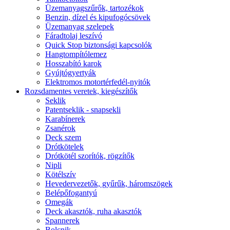
Üzemanyagszűrők, tartozékok
Benzin, dízel és kipufogócsövek
Üzemanyag szelepek
Fáradtolaj leszívó
Quick Stop biztonsági kapcsolók
Hangtompítólemez
Hosszabító karok
Gyújtógyertyák
Elektromos motortérfedél-nyitók
Rozsdamentes veretek, kiegészítők
Seklik
Patentseklik - snapsekli
Karabínerek
Zsanérok
Deck szem
Drótkötelek
Drótkötél szorítók, rögzítők
Nipli
Kötélszív
Hevedervezetők, gyűrűk, háromszögek
Belépőfogantyú
Omegák
Deck akasztók, ruha akasztók
Spannerek
Bolcnik