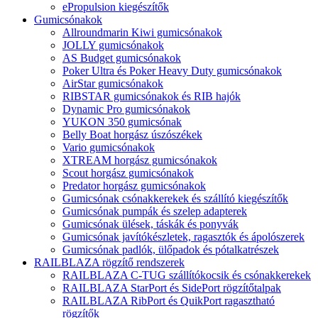
ePropulsion kiegészítők
Gumicsónakok
Allroundmarin Kiwi gumicsónakok
JOLLY gumicsónakok
AS Budget gumicsónakok
Poker Ultra és Poker Heavy Duty gumicsónakok
AirStar gumicsónakok
RIBSTAR gumicsónakok és RIB hajók
Dynamic Pro gumicsónakok
YUKON 350 gumicsónak
Belly Boat horgász úszószékek
Vario gumicsónakok
XTREAM horgász gumicsónakok
Scout horgász gumicsónakok
Predator horgász gumicsónakok
Gumicsónak csónakkerekek és szállító kiegészítők
Gumicsónak pumpák és szelep adapterek
Gumicsónak ülések, táskák és ponyvák
Gumicsónak javítókészletek, ragasztók és ápolószerek
Gumicsónak padlók, ülőpadok és pótalkatrészek
RAILBLAZA rögzítő rendszerek
RAILBLAZA C-TUG szállítókocsik és csónakkerekek
RAILBLAZA StarPort és SidePort rögzítőtalpak
RAILBLAZA RibPort és QuikPort ragasztható
rögzítők