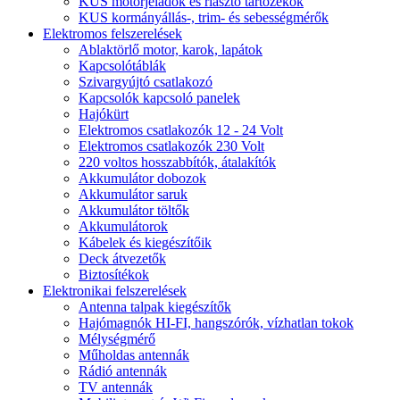
KUS motorjeladók és riasztó tartozékok
KUS kormányállás-, trim- és sebességmérők
Elektromos felszerelések
Ablaktörlő motor, karok, lapátok
Kapcsolótáblák
Szivargyújtó csatlakozó
Kapcsolók kapcsoló panelek
Hajókürt
Elektromos csatlakozók 12 - 24 Volt
Elektromos csatlakozók 230 Volt
220 voltos hosszabbítók, átalakítók
Akkumulátor dobozok
Akkumulátor saruk
Akkumulátor töltők
Akkumulátorok
Kábelek és kiegészítőik
Deck átvezetők
Biztosítékok
Elektronikai felszerelések
Antenna talpak kiegészítők
Hajómagnók HI-FI, hangszórók, vízhatlan tokok
Mélységmérő
Műholdas antennák
Rádió antennák
TV antennák