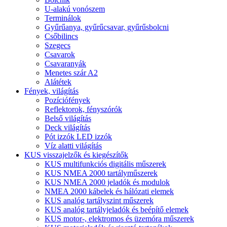
U-alakú vonószem
Terminálok
Gyűrűanya, gyűrűcsavar, gyűrűsbolcni
Csőbilincs
Szegecs
Csavarok
Csavaranyák
Menetes szár A2
Alátétek
Fények, világítás
Pozíciófények
Reflektorok, fényszórók
Belső világítás
Deck világítás
Pót izzók LED izzók
Víz alatti világítás
KUS visszajelzők és kiegészítők
KUS multifunkciós digitális műszerek
KUS NMEA 2000 tartályműszerek
KUS NMEA 2000 jeladók és modulok
NMEA 2000 kábelek és hálózati elemek
KUS analóg tartályszint műszerek
KUS analóg tartályjeladók és beépítő elemek
KUS motor-, elektromos és üzemóra műszerek