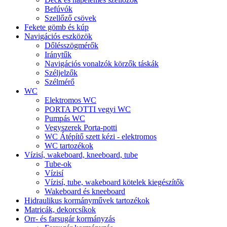
Befúvók
Szellőző csövek
Fekete gömb és kúp
Navigációs eszközök
Dőlésszögmérők
Iránytűk
Navigációs vonalzók körzők táskák
Széljelzők
Szélmérő
WC
Elektromos WC
PORTA POTTI vegyi WC
Pumpás WC
Vegyszerek Porta-potti
WC Átépítő szett kézi - elektromos
WC tartozékok
Vízisí, wakeboard, kneeboard, tube
Tube-ok
Vízisí
Vízisí, tube, wakeboard kötelek kiegészítők
Wakeboard és kneeboard
Hidraulikus kormányművek tartozékok
Matricák, dekorcsíkok
Orr- és farsugár kormányzás