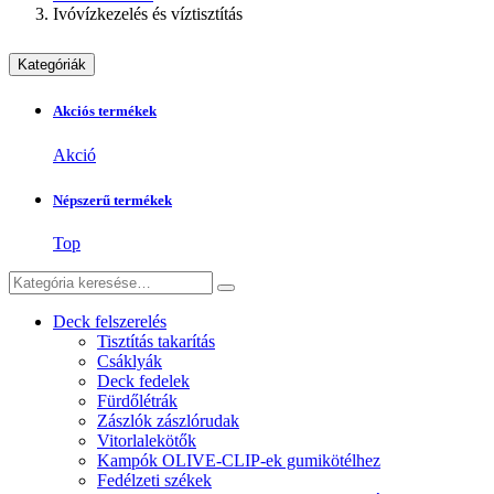
Ivóvízkezelés és víztisztítás
Kategóriák
Akciós termékek
Akció
Népszerű termékek
Top
Deck felszerelés
Tisztítás takarítás
Csáklyák
Deck fedelek
Fürdőlétrák
Zászlók zászlórudak
Vitorlalekötők
Kampók OLIVE-CLIP-ek gumikötélhez
Fedélzeti székek