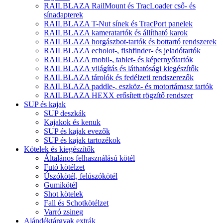
RAILBLAZA RailMount és TracLoader cső- és
sínadapterek
RAILBLAZA T-Nut sínek és TracPort panelek
RAILBLAZA kameratartók és állítható karok
RAILBLAZA horgászbot-tartók és bottartó rendszerek
RAILBLAZA echolot-, fishfinder- és jeladótartók
RAILBLAZA mobil-, tablet- és képernyőtartók
RAILBLAZA világítás és láthatósági kiegészítők
RAILBLAZA tárolók és fedélzeti rendszerezők
RAILBLAZA paddle-, eszköz- és motortámasz tartók
RAILBLAZA HEXX erősített rögzítő rendszer
SUP és kajak
SUP deszkák
Kajakok és kenuk
SUP és kajak evezők
SUP és kajak tartozékok
Kötelek és kiegészítők
Általános felhasználású kötél
Futó kötélzet
Úszókötél, felúszókötél
Gumikötél
Shot kötelek
Fall és Schotkötélzet
Varró zsineg
Ajándéktárgyak extrák