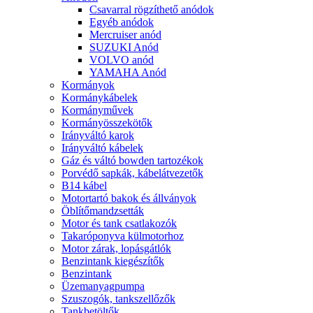
Csavarral rögzíthető anódok
Egyéb anódok
Mercruiser anód
SUZUKI Anód
VOLVO anód
YAMAHA Anód
Kormányok
Kormánykábelek
Kormányművek
Kormányösszekötők
Irányváltó karok
Irányváltó kábelek
Gáz és váltó bowden tartozékok
Porvédő sapkák, kábelátvezetők
B14 kábel
Motortartó bakok és állványok
Öblítőmandzsetták
Motor és tank csatlakozók
Takaróponyva külmotorhoz
Motor zárak, lopásgátlók
Benzintank kiegészítők
Benzintank
Üzemanyagpumpa
Szuszogók, tankszellőzők
Tankbetöltők