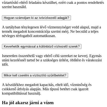
víztartósító eltérő feladatra készülhet, ezért csak a pontos rendeltetés
szerint használd.
Hogyan számoljam ki az ivóvízkezelő adagját?
A tartályban ténylegesen lévő vízmennyiséget vedd alapul, majd a
termék megadott koncentrációja szerint mérj. Ne becsüld a teljes
névleges térfogatból automatikusan.
Keverhetők egymással a különböző vízkezelő szerek?
Ismeretlen összetételű vagy eltérő célú szereket ne keverj. Egymás
utáni kezelésnél tartsd be a szükséges ürítést, öblítést és várakozási
időt.
Mikor kell cserélni a víztisztító szűrőbetétet?
A készülékhez megadott kapacitás, eltelt idő, vízminőség és
csökkenő átfolyás alapján. Más típusú betétet csak igazolt
kompatibilitással használj.
Ha jól akarsz járni a vízen