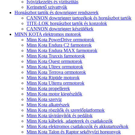
Ivóvízkezelés és víztisztítás
Keringtető szivattyúk
Horgászbot tartók és downrigger rendszerek
CANNON downrigger tartozékok és horgászbot tartók
TITE-LOK horgászbot tartók és konzolok
CANNON downrigger készülékek
MINN KOTA elektromos motorok
Minn Kota PowerDrive orrmotorok
Minn Kota Endura C2 farmotorok
Minn Kota Endura MAX farmotorok
Minn Kota Traxxis farmotorok
Minn Kota Quest orrmotorok
Minn Kota Ultrex orrmotorok
Minn Kota Terrova orrmotorok
Minn Kota Riptide motorok
Minn Kota Ulterra orrmotorok
Minn Kota propellerek
Minn Kota motor kiegészítők
Minn Kota szerviz
Minn Kota alkatrészek
Minn Kota rögzítők és szerelőplatformok
Minn Kota távirányítók és pedálok
Minn Kota kábelek, adapterek és csatlakozók
Minn Kota elektromos csatlakozók és akkutartozékok
Minn Kota Talon és Raptor sekélyvízi horgonyok