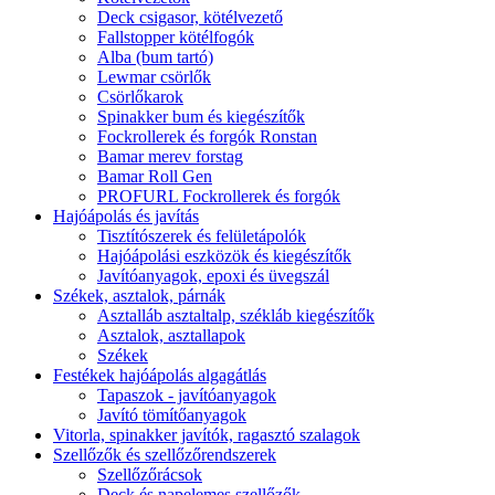
Deck csigasor, kötélvezető
Fallstopper kötélfogók
Alba (bum tartó)
Lewmar csörlők
Csörlőkarok
Spinakker bum és kiegészítők
Fockrollerek és forgók Ronstan
Bamar merev forstag
Bamar Roll Gen
PROFURL Fockrollerek és forgók
Hajóápolás és javítás
Tisztítószerek és felületápolók
Hajóápolási eszközök és kiegészítők
Javítóanyagok, epoxi és üvegszál
Székek, asztalok, párnák
Asztalláb asztaltalp, székláb kiegészítők
Asztalok, asztallapok
Székek
Festékek hajóápolás algagátlás
Tapaszok - javítóanyagok
Javító tömítőanyagok
Vitorla, spinakker javítók, ragasztó szalagok
Szellőzők és szellőzőrendszerek
Szellőzőrácsok
Deck és napelemes szellőzők