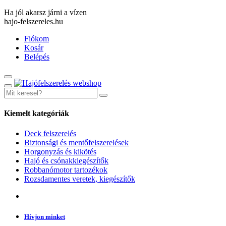
Ha jól akarsz járni a vízen
hajo-felszereles.hu
Fiókom
Kosár
Belépés
Kiemelt kategóriák
Deck felszerelés
Biztonsági és mentőfelszerelések
Horgonyzás és kikötés
Hajó és csónakkiegészítők
Robbanómotor tartozékok
Rozsdamentes veretek, kiegészítők
Hívjon minket