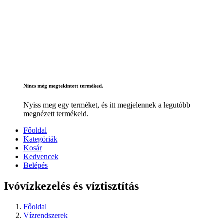
Nincs még megtekintett terméked.
Nyiss meg egy terméket, és itt megjelennek a legutóbb
megnézett termékeid.
Főoldal
Kategóriák
Kosár
Kedvencek
Belépés
Ivóvízkezelés és víztisztítás
Főoldal
Vízrendszerek