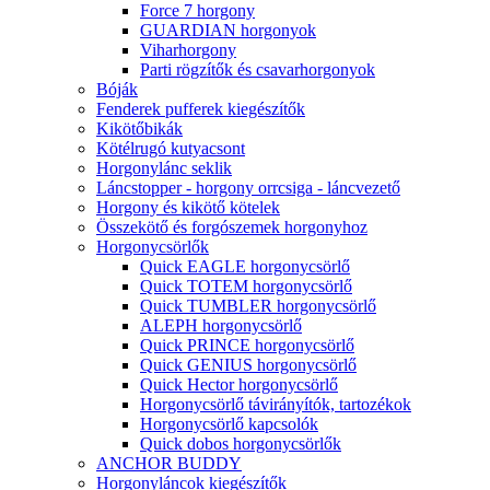
Force 7 horgony
GUARDIAN horgonyok
Viharhorgony
Parti rögzítők és csavarhorgonyok
Bóják
Fenderek pufferek kiegészítők
Kikötőbikák
Kötélrugó kutyacsont
Horgonylánc seklik
Láncstopper - horgony orrcsiga - láncvezető
Horgony és kikötő kötelek
Összekötő és forgószemek horgonyhoz
Horgonycsörlők
Quick EAGLE horgonycsörlő
Quick TOTEM horgonycsörlő
Quick TUMBLER horgonycsörlő
ALEPH horgonycsörlő
Quick PRINCE horgonycsörlő
Quick GENIUS horgonycsörlő
Quick Hector horgonycsörlő
Horgonycsörlő távirányítók, tartozékok
Horgonycsörlő kapcsolók
Quick dobos horgonycsörlők
ANCHOR BUDDY
Horgonyláncok kiegészítők