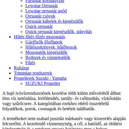
Farsugár kormányzás
Lewmar Orrsugár
Lewmar orrsugár anód
Orrsugár csövek
Orrsugár kábelek és kiegészítők
Quick orrsugár
Quick orrsugár kiegészítők, irányítás
Hűtés fűtés főzés mosogatás
Gázfőzők főzőlapok
Hűtőszekrények, hűtőboxok
Mosogatók kiegészítők
Bojlerek és vízmelegítők
Fűtés
Ruházat
Trimmlap rendszerek
Propellerek Suzuki - Yamaha
SUZUKI Propeller
A hajó ivóvízrendszerének kezelése több külön műveletből állhat:
friss víz tartósítása, fertőtlenítés, tartály- és csőtisztítás, vízkőoldás
vagy szűrőcsere. A kategóriában ezekhez eltérő összetételű
folyadékok, porok, csomagok és betétek találhatók.
A termékeket nem szabad pusztán márkanév vagy kiszerelés alapján
felcserélni. A kezelendő vízmennyiség, a cél, a hatóidő, az öblítési
kötelezettség és a rendszer anyaga határozza meg a helyes