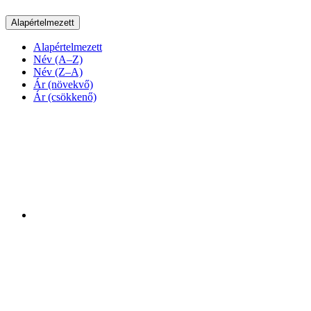
Alapértelmezett
Alapértelmezett
Név (A–Z)
Név (Z–A)
Ár (növekvő)
Ár (csökkenő)