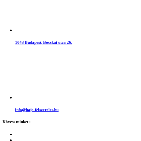
1043 Budapest, Bocskai utca 26.
info@hajo-felszereles.hu
Kövess minket :