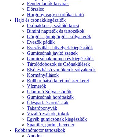
Fender tartók kosarak
Dörzsléc
Horgony vagy csörlőkar tartó
Hajó és csónakkiegészítők
Csónakkocsi, szállító kocsi
Bimini naptetők és tartozékok
Görgők, gumigörgők, sólyakerék
Evezők pádlik
Evezővillák, hüvelyek kiegészítők
Gumicsónak javító szettek
Gumicsónak pumpa és kiegészítők
Tárolódobozok és Csónakülések
Első és hátsó vonókerék sólyakerék
Kormányállások
Rollbar hátsó keret műszer keret
Vízmerők
Utánfutó Sólya csörlők
Gumicsónak hordtáskák
Üléspad- és orrtáskák
Takaróponyvák
Vízálló zsákok, tokok
Egyéb gumicsónak kiegészítők
Spanifer, gurtni, heveder
Robbanómotor tartozékok
Anódok