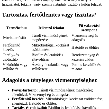
használatot; fekália- vagy szennyvíztartály tisztítója külön feladat.
Tartósítás, fertőtlenítés vagy tisztítás?
Fő választási
Terméktípus
Jellemző feladat
szempont
Tárolt víz minőségének
Vízmennyiség és
Ivóvíz-tartósító
megőrzése
adagolás
Fertőtlenítő
Mikrobiológiai kockázat
Hatóidő és öblítés
kezelés
csökkentése
Tartály- és
Biofilm és lerakódás
Rendszeranyag és
csőtisztító
eltávolítása
kezelési ciklus
Vízkőoldó vagy
Ásványi lerakódás vagy
Pontos készülék és
szűrőbetét
szűrőcsere
feladat
Adagolás a tényleges vízmennyiséghez
Ivóvíz-tartósító:
Tárolt víz minőségének megőrzése;
ellenőrizd: Vízmennyiség és adagolás.
Fertőtlenítő kezelés:
Mikrobiológiai kockázat csökkentése;
ellenőrizd: Hatóidő és öblítés.
Tartály- és csőtisztító:
Biofilm és lerakódás eltávolítása;