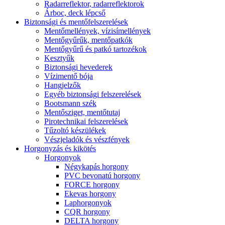
Radarreflektor, radarreflektorok
Árboc, deck lépcső
Biztonsági és mentőfelszerelések
Mentőmellények, vízisímellények
Mentőgyűrűk, mentőpatkók
Mentőgyűrű és patkó tartozékok
Kesztyűk
Biztonsági hevederek
Vízimentő bója
Hangjelzők
Egyéb biztonsági felszerelések
Bootsmann szék
Mentősziget, mentőtutaj
Pirotechnikai felszerelések
Tűzoltó készülékek
Vészjeladók és vészfények
Horgonyzás és kikötés
Horgonyok
Négykapás horgony
PVC bevonatú horgony
FORCE horgony
Ekevas horgony
Laphorgonyok
CQR horgony
DELTA horgony