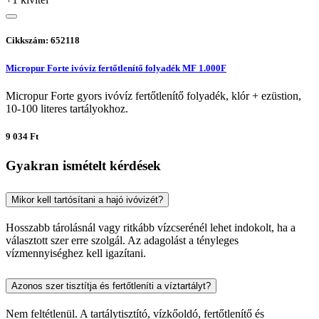
Cikkszám: 652118
Micropur Forte ivóvíz fertőtlenítő folyadék MF 1.000F
Micropur Forte gyors ivóvíz fertőtlenítő folyadék, klór + ezüstion,
10-100 literes tartályokhoz.
9 034 Ft
Gyakran ismételt kérdések
Mikor kell tartósítani a hajó ivóvizét?
Hosszabb tárolásnál vagy ritkább vízcserénél lehet indokolt, ha a
választott szer erre szolgál. Az adagolást a tényleges
vízmennyiséghez kell igazítani.
Azonos szer tisztítja és fertőtleníti a víztartályt?
Nem feltétlenül. A tartálytisztító, vízkőoldó, fertőtlenítő és