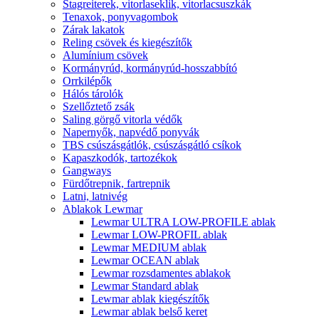
Stagreiterek, vitorlaseklik, vitorlacsuszkák
Tenaxok, ponyvagombok
Zárak lakatok
Reling csövek és kiegészítők
Alumínium csövek
Kormányrúd, kormányrúd-hosszabbító
Orrkilépők
Hálós tárolók
Szellőztető zsák
Saling görgő vitorla védők
Napernyők, napvédő ponyvák
TBS csúszásgátlók, csúszásgátló csíkok
Kapaszkodók, tartozékok
Gangways
Fürdőtrepnik, fartrepnik
Latni, latnivég
Ablakok Lewmar
Lewmar ULTRA LOW-PROFILE ablak
Lewmar LOW-PROFIL ablak
Lewmar MEDIUM ablak
Lewmar OCEAN ablak
Lewmar rozsdamentes ablakok
Lewmar Standard ablak
Lewmar ablak kiegészítők
Lewmar ablak belső keret