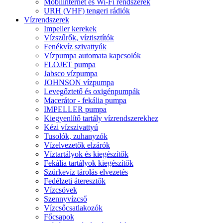
Mobilinternet és Wi-Fi rendszerek
URH (VHF) tengeri rádiók
Vízrendszerek
Impeller kerekek
Vízszűrők, víztisztítók
Fenékvíz szivattyúk
Vízpumpa automata kapcsolók
FLOJET pumpa
Jabsco vízpumpa
JOHNSON vízpumpa
Levegőztető és oxigénpumpák
Macerátor - fekália pumpa
IMPELLER pumpa
Kiegyenlítő tartály vízrendszerekhez
Kézi vízszivattyú
Tusolók, zuhanyzók
Vízelvezetők elzárók
Víztartályok és kiegészítők
Fekália tartályok kiegészítők
Szürkevíz tárolás elvezetés
Fedélzeti áteresztők
Vízcsövek
Szennyvízcső
Vízcsőcsatlakozók
Főcsapok