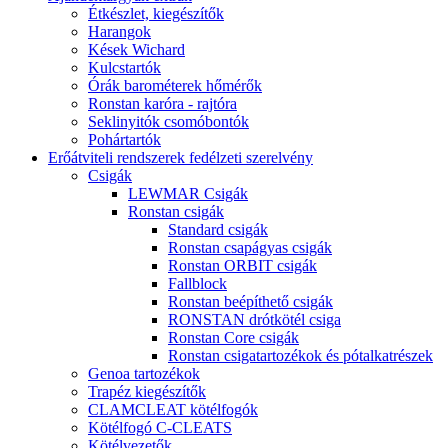
Étkészlet, kiegészítők
Harangok
Kések Wichard
Kulcstartók
Órák barométerek hőmérők
Ronstan karóra - rajtóra
Seklinyitók csomóbontók
Pohártartók
Erőátviteli rendszerek fedélzeti szerelvény
Csigák
LEWMAR Csigák
Ronstan csigák
Standard csigák
Ronstan csapágyas csigák
Ronstan ORBIT csigák
Fallblock
Ronstan beépíthető csigák
RONSTAN drótkötél csiga
Ronstan Core csigák
Ronstan csigatartozékok és pótalkatrészek
Genoa tartozékok
Trapéz kiegészítők
CLAMCLEAT kötélfogók
Kötélfogó C-CLEATS
Kötélvezetők