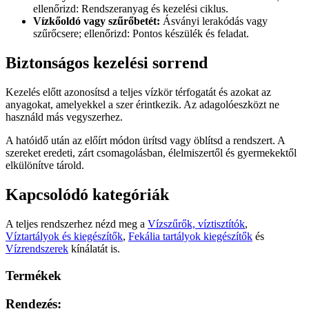
ellenőrizd: Rendszeranyag és kezelési ciklus.
Vízkőoldó vagy szűrőbetét:
Ásványi lerakódás vagy
szűrőcsere; ellenőrizd: Pontos készülék és feladat.
Biztonságos kezelési sorrend
Kezelés előtt azonosítsd a teljes vízkör térfogatát és azokat az
anyagokat, amelyekkel a szer érintkezik. Az adagolóeszközt ne
használd más vegyszerhez.
A hatóidő után az előírt módon ürítsd vagy öblítsd a rendszert. A
szereket eredeti, zárt csomagolásban, élelmiszertől és gyermekektől
elkülönítve tárold.
Kapcsolódó kategóriák
A teljes rendszerhez nézd meg a
Vízszűrők, víztisztítók
,
Víztartályok és kiegészítők
,
Fekália tartályok kiegészítők
és
Vízrendszerek
kínálatát is.
Termékek
Rendezés: