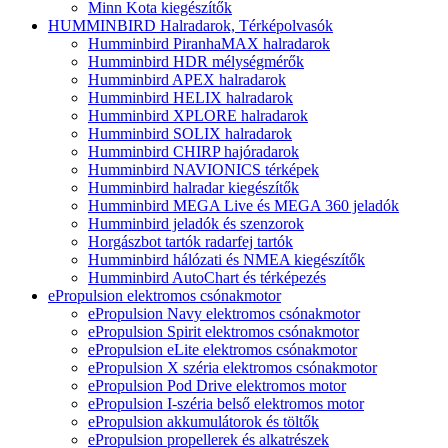
Minn Kota kiegészítők
HUMMINBIRD Halradarok, Térképolvasók
Humminbird PiranhaMAX halradarok
Humminbird HDR mélységmérők
Humminbird APEX halradarok
Humminbird HELIX halradarok
Humminbird XPLORE halradarok
Humminbird SOLIX halradarok
Humminbird CHIRP hajóradarok
Humminbird NAVIONICS térképek
Humminbird halradar kiegészítők
Humminbird MEGA Live és MEGA 360 jeladók
Humminbird jeladók és szenzorok
Horgászbot tartók radarfej tartók
Humminbird hálózati és NMEA kiegészítők
Humminbird AutoChart és térképezés
ePropulsion elektromos csónakmotor
ePropulsion Navy elektromos csónakmotor
ePropulsion Spirit elektromos csónakmotor
ePropulsion eLite elektromos csónakmotor
ePropulsion X széria elektromos csónakmotor
ePropulsion Pod Drive elektromos motor
ePropulsion I-széria belső elektromos motor
ePropulsion akkumulátorok és töltők
ePropulsion propellerek és alkatrészek