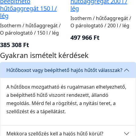
beépíthető
hűtőaggregát 200 l /
hűtőaggregát 150 l /
lég
lég
Isotherm / hűtőaggregát /
Isotherm / hűtőaggregát /
O párologtató / 200 l / lég
O párologtató / 150 l / lég
497 966 Ft
385 308 Ft
Gyakran ismételt kérdések
Hűtőboxot vagy beépíthető hajós hűtőt válasszak?
A hűtőbox mozgatható és rugalmasan elhelyezhető,
a beépíthető hűtő viszont rendezett, állandó
megoldás. Mérd fel a rögzítést, a nyitási teret, a
szellőzést és a tápellátást.
Mekkora szellőzés kell a hajós hűtő körül?