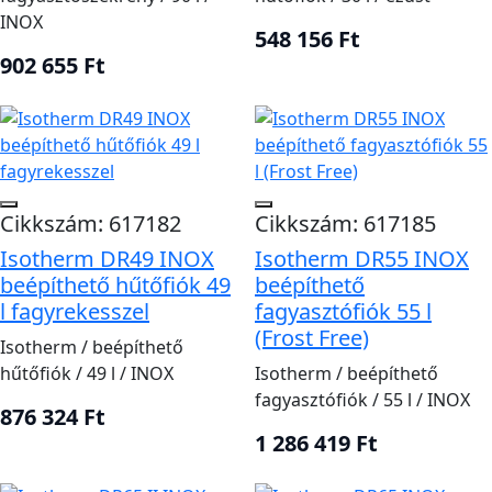
INOX
548 156 Ft
902 655 Ft
Cikkszám: 617182
Cikkszám: 617185
Isotherm DR49 INOX
Isotherm DR55 INOX
beépíthető hűtőfiók 49
beépíthető
l fagyrekesszel
fagyasztófiók 55 l
(Frost Free)
Isotherm / beépíthető
hűtőfiók / 49 l / INOX
Isotherm / beépíthető
fagyasztófiók / 55 l / INOX
876 324 Ft
1 286 419 Ft