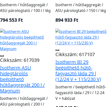
Isotherm / hűtőaggregát /
Isotherm / hűtőaggregát /
ASU párologtató / 100 l / lég
ASU párologtató / 150 l / lég
794 553 Ft
894 933 Ft
Cikkszám: 617107
Cikkszám: 617039
Isotherm BI 29
Isotherm ASU
beépíthető hűtő-
hidegtárolós
fagyasztó láda 29 l
beépíthető
(12/24 V + 115/230 V)
hűtőaggregát 200 l /
Isotherm / beépíthető hűtő-
Magnum
fagyasztó láda / 29 l / 12-24
Isotherm / hűtőaggregát /
V + hálózat
ASU párologtató / 200 l /