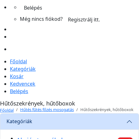
Belépés
Még nincs fiókod?
Regisztrálj itt.
Főoldal
Kategóriák
Kosár
Kedvencek
Belépés
Hűtőszekrények, hűtőboxok
Hűtés fűtés főzés mosogatás
Hűtőszekrények, hűtőboxok
Főoldal
Kategóriák