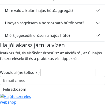
Mire való a külön hajós hűtőaggregát?
Hogyan rögzítsem a hordozható hűtőboxot?
Miért jegesedik erősen a hajós hűtő?
Ha jól akarsz járni a vízen
Iratkozz fel, és elsőként értesülsz az akciókról, az új hajós
felszerelésekről és a praktikus vízi tippekről.
Weboldal (ne töltsd ki)
E-mail cím
Feliratkozom