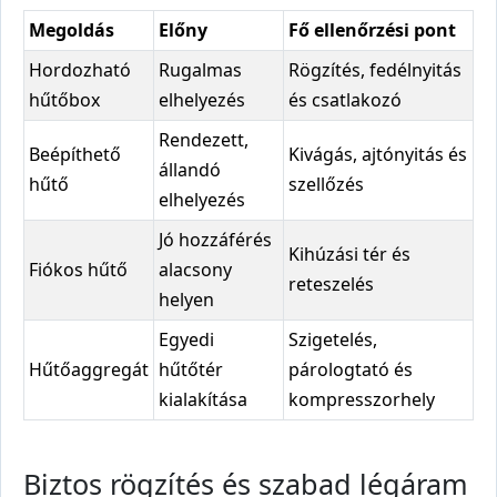
Megoldás
Előny
Fő ellenőrzési pont
Hordozható
Rugalmas
Rögzítés, fedélnyitás
hűtőbox
elhelyezés
és csatlakozó
Rendezett,
Beépíthető
Kivágás, ajtónyitás és
állandó
hűtő
szellőzés
elhelyezés
Jó hozzáférés
Kihúzási tér és
Fiókos hűtő
alacsony
reteszelés
helyen
Egyedi
Szigetelés,
Hűtőaggregát
hűtőtér
párologtató és
kialakítása
kompresszorhely
Biztos rögzítés és szabad légáram