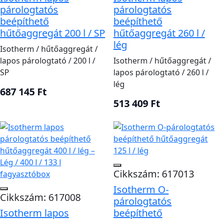
párologtatós
párologtatós
beépíthető
beépíthető
hűtőaggregát 200 l / SP
hűtőaggregát 260 l /
lég
Isotherm / hűtőaggregát /
lapos párologtató / 200 l /
Isotherm / hűtőaggregát /
SP
lapos párologtató / 260 l /
lég
687 145 Ft
513 409 Ft
Cikkszám: 617013
Isotherm O-
Cikkszám: 617008
párologtatós
Isotherm lapos
beépíthető