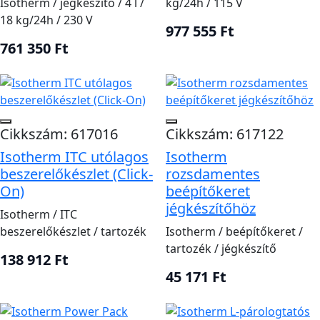
Isotherm / jégkészítő / 4 l /
kg/24h / 115 V
18 kg/24h / 230 V
977 555 Ft
761 350 Ft
Cikkszám: 617016
Cikkszám: 617122
Isotherm ITC utólagos
Isotherm
beszerelőkészlet (Click-
rozsdamentes
On)
beépítőkeret
jégkészítőhöz
Isotherm / ITC
beszerelőkészlet / tartozék
Isotherm / beépítőkeret /
tartozék / jégkészítő
138 912 Ft
45 171 Ft