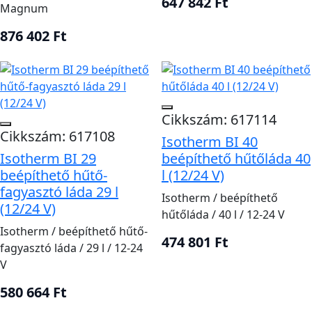
647 842 Ft
Magnum
876 402 Ft
Cikkszám: 617114
Cikkszám: 617108
Isotherm BI 40
Isotherm BI 29
beépíthető hűtőláda 40
beépíthető hűtő-
l (12/24 V)
fagyasztó láda 29 l
Isotherm / beépíthető
(12/24 V)
hűtőláda / 40 l / 12-24 V
Isotherm / beépíthető hűtő-
474 801 Ft
fagyasztó láda / 29 l / 12-24
V
580 664 Ft