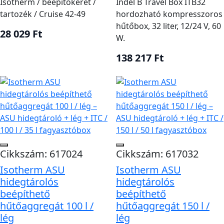
Isotherm / beépítőkeret /
Indel B Travel Box ITB32
tartozék / Cruise 42-49
hordozható kompresszoros
hűtőbox, 32 liter, 12/24 V, 60
28 029 Ft
W.
138 217 Ft
Cikkszám: 617024
Cikkszám: 617032
Isotherm ASU
Isotherm ASU
hidegtárolós
hidegtárolós
beépíthető
beépíthető
hűtőaggregát 100 l /
hűtőaggregát 150 l /
lég
lég