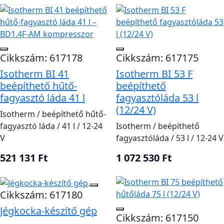
Cikkszám: 617178
Cikkszám: 617175
Isotherm BI 41
Isotherm BI 53 F
beépíthető hűtő-
beépíthető
fagyasztó láda 41 l
fagyasztóláda 53 l
(12/24 V)
Isotherm / beépíthető hűtő-
fagyasztó láda / 41 l / 12-24
Isotherm / beépíthető
V
fagyasztóláda / 53 l / 12-24 V
521 131 Ft
1 072 530 Ft
Cikkszám: 617180
Jégkocka-készítő gép
Cikkszám: 617150