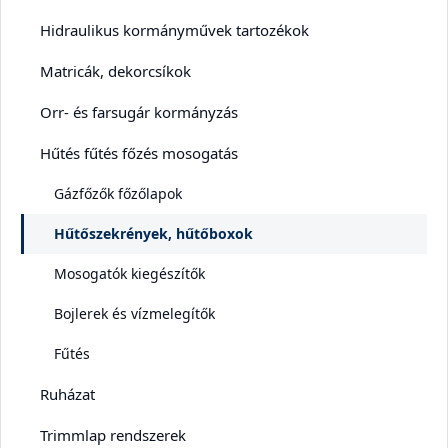
Hidraulikus kormányművek tartozékok
Matricák, dekorcsíkok
Orr- és farsugár kormányzás
Hűtés fűtés főzés mosogatás
Gázfőzők főzőlapok
Hűtőszekrények, hűtőboxok
Mosogatók kiegészítők
Bojlerek és vízmelegítők
Fűtés
Ruházat
Trimmlap rendszerek