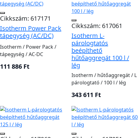
Cikkszám: 617171
Cikkszám: 617061
Isotherm Power Pack
tápegység (AC/DC)
Isotherm L-
párologtatós
Isotherm / Power Pack /
beépíthető
tápegység / AC-DC
hűtőaggregát 100 l /
lég
111 886 Ft
Isotherm / hűtőaggregát / L
párologtató / 100 l / lég
343 611 Ft