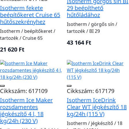
Isotherm görgős sín BI
Isotherm fekete
29 beépíthető
beépítőkeret Cruise 65
hűtőládához
hűtőszekrényhez
Isotherm / görgős sín /
Isotherm / beépítőkeret /
tartozék / BI 29
tartozék / Cruise 65
43 164 Ft
21 620 Ft
Cikkszám: 617109
Cikkszám: 617179
Isotherm Ice Maker
Isotherm IceDrink
rozsdamentes
Clear WT jégkészítő 18
jégkészítő 4 l, 18
kg/24h (115 V)
kg/24h (230 V)
Isotherm / jégkészítő / 18