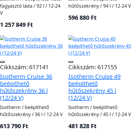
fagyasztó láda / 92 l / 12-24
hűtőszekrény / 94 l / 12-24 V
V
596 880 Ft
1 257 849 Ft
Cikkszám: 617141
Cikkszám: 617155
Isotherm Cruise 36
Isotherm Cruise 49
beépíthető
beépíthető
hűtőszekrény 36 l
hűtőszekrény 45 l
(12/24 V)
(12/24 V)
Isotherm / beépíthető
Isotherm / beépíthető
hűtőszekrény / 36 l / 12-24 V
hűtőszekrény / 45 l / 12-24 V
613 790 Ft
481 828 Ft