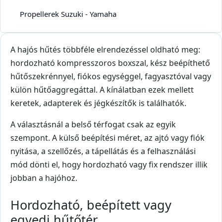
Propellerek Suzuki - Yamaha
A hajós hűtés többféle elrendezéssel oldható meg:
hordozható kompresszoros boxszal, kész beépíthető
hűtőszekrénnyel, fiókos egységgel, fagyasztóval vagy
külön hűtőaggregáttal. A kínálatban ezek mellett
keretek, adapterek és jégkészítők is találhatók.
A választásnál a belső térfogat csak az egyik
szempont. A külső beépítési méret, az ajtó vagy fiók
nyitása, a szellőzés, a tápellátás és a felhasználási
mód dönti el, hogy hordozható vagy fix rendszer illik
jobban a hajóhoz.
Hordozható, beépített vagy
egyedi hűtőtér