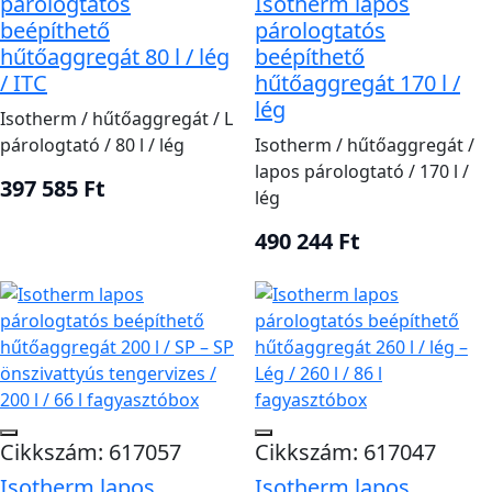
párologtatós
Isotherm lapos
beépíthető
párologtatós
hűtőaggregát 80 l / lég
beépíthető
/ ITC
hűtőaggregát 170 l /
lég
Isotherm / hűtőaggregát / L
párologtató / 80 l / lég
Isotherm / hűtőaggregát /
lapos párologtató / 170 l /
397 585 Ft
lég
490 244 Ft
Cikkszám: 617057
Cikkszám: 617047
Isotherm lapos
Isotherm lapos