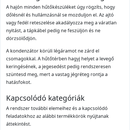
A hajón minden hűtőkészüléket úgy rögzíts, hogy
dőlésnél és hullámzásnál se mozduljon el. Az ajtó
vagy fedél reteszelése akadályozza meg a váratlan
nyitást, a tápkábel pedig ne feszüljön és ne
dörzsölődjön.
A kondenzátor körüli légáramot ne zárd el
csomagokkal. A hűtőtérben hagyj helyet a levegő
keringésének, a jegesedést pedig rendszeresen
szüntesd meg, mert a vastag jégréteg rontja a
hatásfokot.
Kapcsolódó kategóriák
A rendszer további elemeihez és a kapcsolódó
feladatokhoz az alábbi termékkörök nyújtanak
áttekintést.