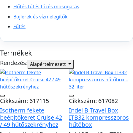
Hűtés fűtés főzés mosogatás
Bojlerek és vízmelegítők
Fűtés
Termékek
Rendezés:
Alapértelmezett
Cikkszám: 617115
Cikkszám: 617082
Isotherm fekete
Indel B Travel Box
beépítőkeret Cruise 42
ITB32 kompresszoros
/ 49 hűtőszekrényhez
hűtőbox