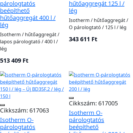
párologtatós
hűtőaggregát 125 l /
beépíthető
lég
hűtőaggregát 400 l /
Isotherm / hűtőaggregát /
lég
O párologtató / 125 l / lég
Isotherm / hűtőaggregát /
343 611 Ft
lapos párologtató / 400 l /
lég
513 409 Ft
Cikkszám: 617005
Cikkszám: 617063
Isotherm O-
Isotherm O-
párologtatós
párologtatós
beépíthető