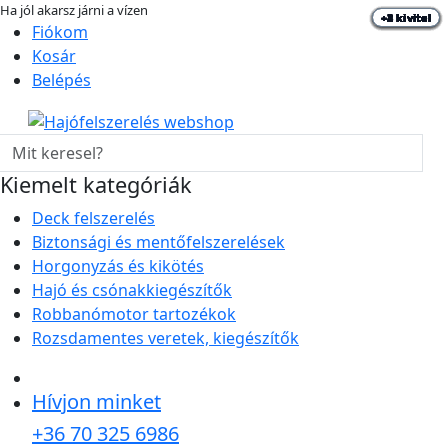
Ha jól akarsz járni a vízen
+2 kivitel
+1 kivitel
+2 kivitel
+1 kivitel
+2 kivitel
+1 kivitel
+3 kivitel
+4 kivitel
+3 kivitel
+1 kivitel
+2 kivitel
+1 kivitel
+2 kivitel
+1 kivitel
+3 kivitel
+4 kivitel
+2 kivitel
hajo-felszereles.hu
Fiókom
Kosár
Belépés
Kiemelt kategóriák
Deck felszerelés
Biztonsági és mentőfelszerelések
Horgonyzás és kikötés
Hajó és csónakkiegészítők
Robbanómotor tartozékok
Rozsdamentes veretek, kiegészítők
Hívjon minket
+36 70 325 6986