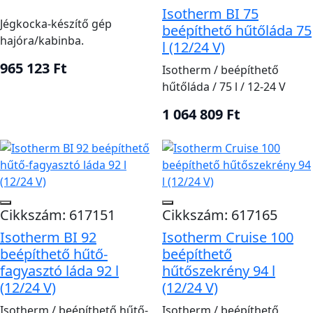
Isotherm BI 75
Jégkocka-készítő gép
beépíthető hűtőláda 75
hajóra/kabinba.
l (12/24 V)
965 123 Ft
Isotherm / beépíthető
hűtőláda / 75 l / 12-24 V
1 064 809 Ft
Cikkszám: 617151
Cikkszám: 617165
Isotherm BI 92
Isotherm Cruise 100
beépíthető hűtő-
beépíthető
fagyasztó láda 92 l
hűtőszekrény 94 l
(12/24 V)
(12/24 V)
Isotherm / beépíthető hűtő-
Isotherm / beépíthető