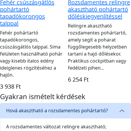
Fehér csúszásgátlós
Rozsdamentes relingre
pohártartó
akasztható pohártartó
tapadókorongos
dőléskiegyenlítéssel
talppal
Relingre akasztható
Fehér pohártartó
rozsdamentes pohártartó,
tapadókorongos,
amely segít a poharat
csúszásgátlós talppal. Sima
függőlegesebb helyzetben
felületen használható pohár
tartani a hajó dőlésekor.
vagy kisebb italos edény
Praktikus cockpitban vagy
ideiglenes rögzítéséhez a
fedélzeti pihen…
hajón.
6 254 Ft
3 938 Ft
Gyakran ismételt kérdések
Hová akasztható a rozsdamentes pohártartó?
A rozsdamentes változat relingre akasztható;