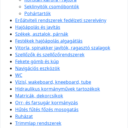
Seklinyitók csomóbontók
Pohártartók
Erőátviteli rendszerek fedélzeti szerelvény
Hajóápolás és javítás
Székek, asztalok, párnák
Festékek hajóápolás algagátlás
Vitorla, spinakker javítók, ragasztó szalagok
Szellőzők és szellőzőrendszerek
Fekete gömb és kúp
Navigációs eszközök
WC
Vízisí, wakeboard, kneeboard, tube
Hidraulikus kormányművek tartozékok
Matricák, dekorcsíkok
Orr- és farsugár kormányzás
Hűtés fűtés főzés mosogatás
Ruházat
Trimmlap rendszerek