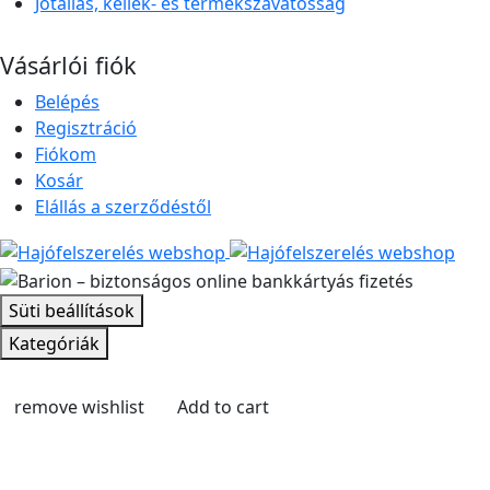
Jótállás, kellék- és termékszavatosság
Vásárlói fiók
Belépés
Regisztráció
Fiókom
Kosár
Elállás a szerződéstől
Süti beállítások
Kategóriák
remove wishlist
Add to cart