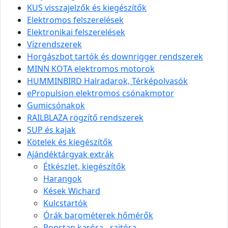
KUS visszajelzők és kiegészítők
Elektromos felszerelések
Elektronikai felszerelések
Vízrendszerek
Horgászbot tartók és downrigger rendszerek
MINN KOTA elektromos motorok
HUMMINBIRD Halradarok, Térképolvasók
ePropulsion elektromos csónakmotor
Gumicsónakok
RAILBLAZA rögzítő rendszerek
SUP és kajak
Kötelek és kiegészítők
Ajándéktárgyak extrák
Étkészlet, kiegészítők
Harangok
Kések Wichard
Kulcstartók
Órák barométerek hőmérők
Ronstan karóra - rajtóra