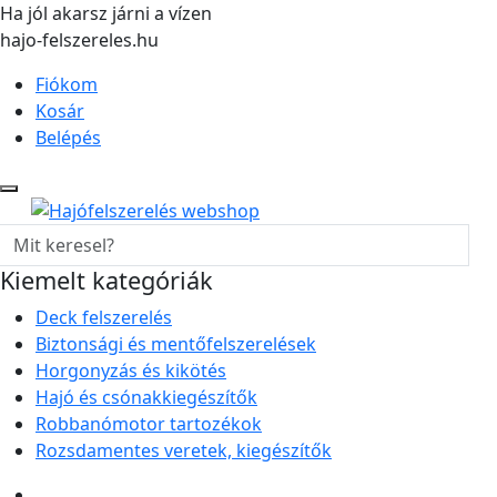
Ha jól akarsz járni a vízen
hajo-felszereles.hu
Fiókom
Kosár
Belépés
Kiemelt kategóriák
Deck felszerelés
Biztonsági és mentőfelszerelések
Horgonyzás és kikötés
Hajó és csónakkiegészítők
Robbanómotor tartozékok
Rozsdamentes veretek, kiegészítők