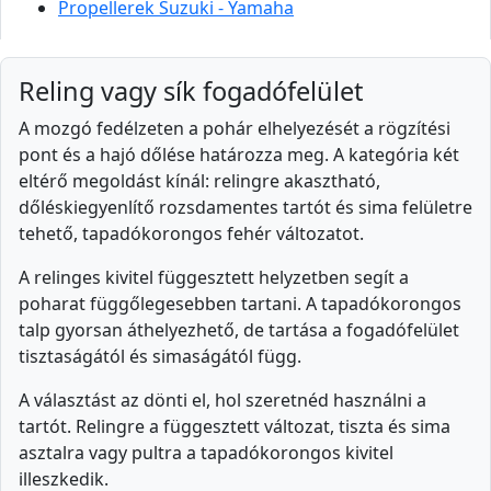
Propellerek Suzuki - Yamaha
Reling vagy sík fogadófelület
A mozgó fedélzeten a pohár elhelyezését a rögzítési
pont és a hajó dőlése határozza meg. A kategória két
eltérő megoldást kínál: relingre akasztható,
dőléskiegyenlítő rozsdamentes tartót és sima felületre
tehető, tapadókorongos fehér változatot.
A relinges kivitel függesztett helyzetben segít a
poharat függőlegesebben tartani. A tapadókorongos
talp gyorsan áthelyezhető, de tartása a fogadófelület
tisztaságától és simaságától függ.
A választást az dönti el, hol szeretnéd használni a
tartót. Relingre a függesztett változat, tiszta és sima
asztalra vagy pultra a tapadókorongos kivitel
illeszkedik.