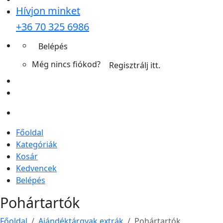
Hívjon minket
+36 70 325 6986
Belépés
Még nincs fiókod?
Regisztrálj itt.
Főoldal
Kategóriák
Kosár
Kedvencek
Belépés
Pohártartók
Főoldal
Ajándéktárgyak extrák
Pohártartók