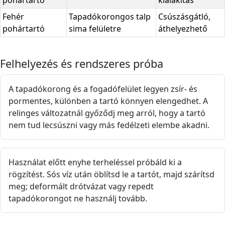
Fehér
Tapadókorongos talp
Csúszásgátló,
pohártartó
sima felületre
áthelyezhető
Felhelyezés és rendszeres próba
A tapadókorong és a fogadófelület legyen zsír- és
pormentes, különben a tartó könnyen elengedhet. A
relinges változatnál győződj meg arról, hogy a tartó
nem tud lecsúszni vagy más fedélzeti elembe akadni.
Használat előtt enyhe terheléssel próbáld ki a
rögzítést. Sós víz után öblítsd le a tartót, majd szárítsd
meg; deformált drótvázat vagy repedt
tapadókorongot ne használj tovább.