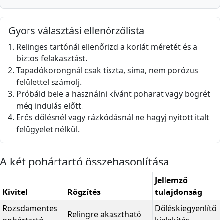
Gyors választási ellenőrzőlista
Relinges tartónál ellenőrizd a korlát méretét és a
biztos felakasztást.
Tapadókorongnál csak tiszta, sima, nem porózus
felülettel számolj.
Próbáld bele a használni kívánt poharat vagy bögrét
még indulás előtt.
Erős dőlésnél vagy rázkódásnál ne hagyj nyitott italt
felügyelet nélkül.
A két pohártartó összehasonlítása
Jellemző
Kivitel
Rögzítés
tulajdonság
Rozsdamentes
Dőléskiegyenlítő
Relingre akasztható
pohártartó
kialakítás