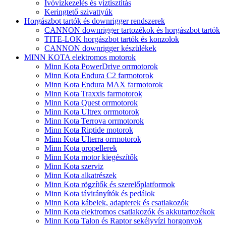
Ivóvízkezelés és víztisztítás
Keringtető szivattyúk
Horgászbot tartók és downrigger rendszerek
CANNON downrigger tartozékok és horgászbot tartók
TITE-LOK horgászbot tartók és konzolok
CANNON downrigger készülékek
MINN KOTA elektromos motorok
Minn Kota PowerDrive orrmotorok
Minn Kota Endura C2 farmotorok
Minn Kota Endura MAX farmotorok
Minn Kota Traxxis farmotorok
Minn Kota Quest orrmotorok
Minn Kota Ultrex orrmotorok
Minn Kota Terrova orrmotorok
Minn Kota Riptide motorok
Minn Kota Ulterra orrmotorok
Minn Kota propellerek
Minn Kota motor kiegészítők
Minn Kota szerviz
Minn Kota alkatrészek
Minn Kota rögzítők és szerelőplatformok
Minn Kota távirányítók és pedálok
Minn Kota kábelek, adapterek és csatlakozók
Minn Kota elektromos csatlakozók és akkutartozékok
Minn Kota Talon és Raptor sekélyvízi horgonyok