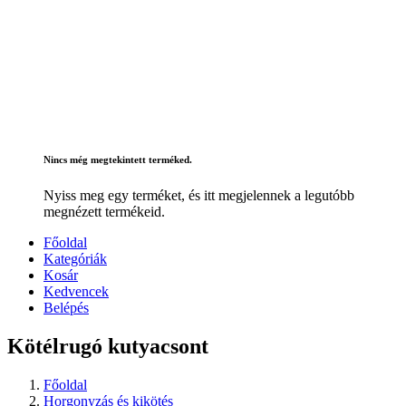
Nincs még megtekintett terméked.
Nyiss meg egy terméket, és itt megjelennek a legutóbb
megnézett termékeid.
Főoldal
Kategóriák
Kosár
Kedvencek
Belépés
Kötélrugó kutyacsont
Főoldal
Horgonyzás és kikötés