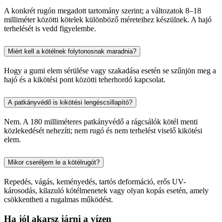
A konkrét rugón megadott tartomány szerint; a változatok 8–18
milliméter közötti kötelek különböző méreteihez készülnek. A hajó
terhelését is vedd figyelembe.
Miért kell a kötélnek folytonosnak maradnia?
Hogy a gumi elem sérülése vagy szakadása esetén se szűnjön meg a
hajó és a kikötési pont közötti teherhordó kapcsolat.
A patkányvédő is kikötési lengéscsillapító?
Nem. A 180 milliméteres patkányvédő a rágcsálók kötél menti
közlekedését nehezíti; nem rugó és nem terhelést viselő kikötési
elem.
Mikor cseréljem le a kötélrugót?
Repedés, vágás, keményedés, tartós deformáció, erős UV-
károsodás, kilazuló kötélmenetek vagy olyan kopás esetén, amely
csökkentheti a rugalmas működést.
Ha jól akarsz járni a vízen