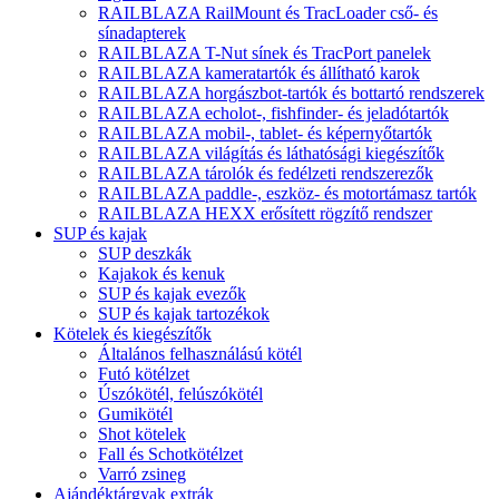
RAILBLAZA RailMount és TracLoader cső- és
sínadapterek
RAILBLAZA T-Nut sínek és TracPort panelek
RAILBLAZA kameratartók és állítható karok
RAILBLAZA horgászbot-tartók és bottartó rendszerek
RAILBLAZA echolot-, fishfinder- és jeladótartók
RAILBLAZA mobil-, tablet- és képernyőtartók
RAILBLAZA világítás és láthatósági kiegészítők
RAILBLAZA tárolók és fedélzeti rendszerezők
RAILBLAZA paddle-, eszköz- és motortámasz tartók
RAILBLAZA HEXX erősített rögzítő rendszer
SUP és kajak
SUP deszkák
Kajakok és kenuk
SUP és kajak evezők
SUP és kajak tartozékok
Kötelek és kiegészítők
Általános felhasználású kötél
Futó kötélzet
Úszókötél, felúszókötél
Gumikötél
Shot kötelek
Fall és Schotkötélzet
Varró zsineg
Ajándéktárgyak extrák