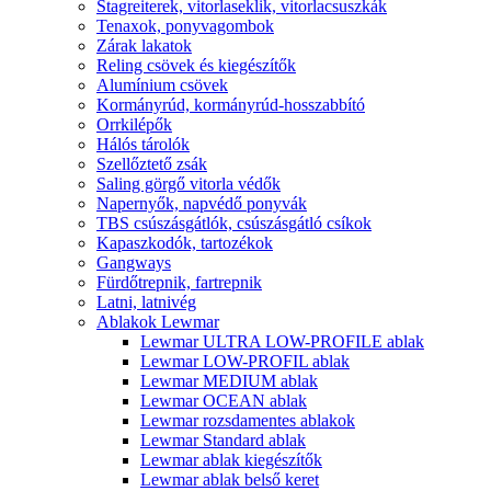
Stagreiterek, vitorlaseklik, vitorlacsuszkák
Tenaxok, ponyvagombok
Zárak lakatok
Reling csövek és kiegészítők
Alumínium csövek
Kormányrúd, kormányrúd-hosszabbító
Orrkilépők
Hálós tárolók
Szellőztető zsák
Saling görgő vitorla védők
Napernyők, napvédő ponyvák
TBS csúszásgátlók, csúszásgátló csíkok
Kapaszkodók, tartozékok
Gangways
Fürdőtrepnik, fartrepnik
Latni, latnivég
Ablakok Lewmar
Lewmar ULTRA LOW-PROFILE ablak
Lewmar LOW-PROFIL ablak
Lewmar MEDIUM ablak
Lewmar OCEAN ablak
Lewmar rozsdamentes ablakok
Lewmar Standard ablak
Lewmar ablak kiegészítők
Lewmar ablak belső keret