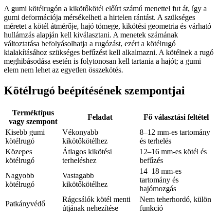
A gumi kötélrugón a kikötőkötél előírt számú menettel fut át, így a
gumi deformációja mérsékelheti a hirtelen rántást. A szükséges
méretet a kötél átmérője, hajó tömege, kikötési geometria és várható
hullámzás alapján kell kiválasztani. A menetek számának
változtatása befolyásolhatja a rugózást, ezért a kötélrugó
kialakításához szükséges befűzést kell alkalmazni. A kötélnek a rugó
meghibásodása esetén is folytonosan kell tartania a hajót; a gumi
elem nem lehet az egyetlen összekötés.
Kötélrugó beépítésének szempontjai
Terméktípus
Feladat
Fő választási feltétel
vagy szempont
Kisebb gumi
Vékonyabb
8–12 mm-es tartomány
kötélrugó
kikötőkötélhez
és terhelés
Közepes
Átlagos kikötési
12–16 mm-es kötél és
kötélrugó
terheléshez
befűzés
14–18 mm-es
Nagyobb
Vastagabb
tartomány és
kötélrugó
kikötőkötélhez
hajómozgás
Rágcsálók kötél menti
Nem teherhordó, külön
Patkányvédő
útjának nehezítése
funkció