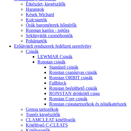
Étkészlet, kiegészítők
Harangok
Kések Wichard
Kulcstartók
Órák barométerek hőmérők
Ronstan karóra - rajtóra
Seklinyitók csomóbontók
Pohártartók
Erőátviteli rendszerek fedélzeti szerelvény
Csigák
LEWMAR Csigák
Ronstan csigák
Standard csigák
Ronstan csapágyas csigák
Ronstan ORBIT csigák
Fallblock
Ronstan beépíthető csigák
RONSTAN drótkötél csiga
Ronstan Core csigák
Ronstan csigatartozékok és pótalkatrészek
Genoa tartozékok
Trapéz kiegészítők
CLAMCLEAT kötélfogók
Kötélfogó C-CLEATS
Kötélvezetők