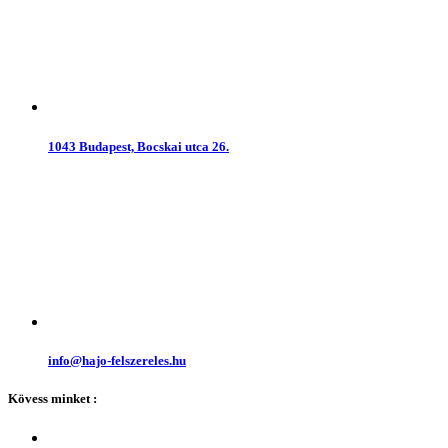
1043 Budapest, Bocskai utca 26.
info@hajo-felszereles.hu
Kövess minket :