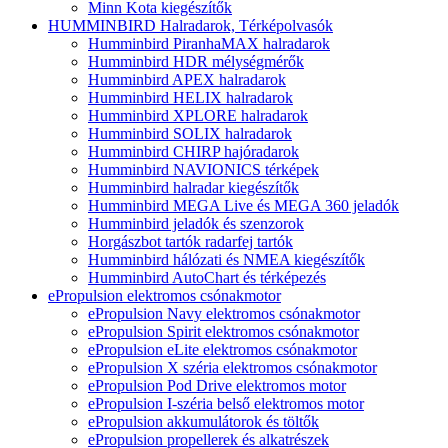
Minn Kota kiegészítők
HUMMINBIRD Halradarok, Térképolvasók
Humminbird PiranhaMAX halradarok
Humminbird HDR mélységmérők
Humminbird APEX halradarok
Humminbird HELIX halradarok
Humminbird XPLORE halradarok
Humminbird SOLIX halradarok
Humminbird CHIRP hajóradarok
Humminbird NAVIONICS térképek
Humminbird halradar kiegészítők
Humminbird MEGA Live és MEGA 360 jeladók
Humminbird jeladók és szenzorok
Horgászbot tartók radarfej tartók
Humminbird hálózati és NMEA kiegészítők
Humminbird AutoChart és térképezés
ePropulsion elektromos csónakmotor
ePropulsion Navy elektromos csónakmotor
ePropulsion Spirit elektromos csónakmotor
ePropulsion eLite elektromos csónakmotor
ePropulsion X széria elektromos csónakmotor
ePropulsion Pod Drive elektromos motor
ePropulsion I-széria belső elektromos motor
ePropulsion akkumulátorok és töltők
ePropulsion propellerek és alkatrészek