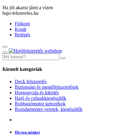
Ha jól akarsz járni a vízen
hajo-felszereles.hu
Fiókom
Kosár
Belépés
Kiemelt kategóriák
Deck felszerelés
Biztonsági és mentőfelszerelések
Horgonyzás és kikötés
Hajó és csónakkiegészítők
Robbanómotor tartozékok
Rozsdamentes veretek, kiegészítők
Hívjon minket