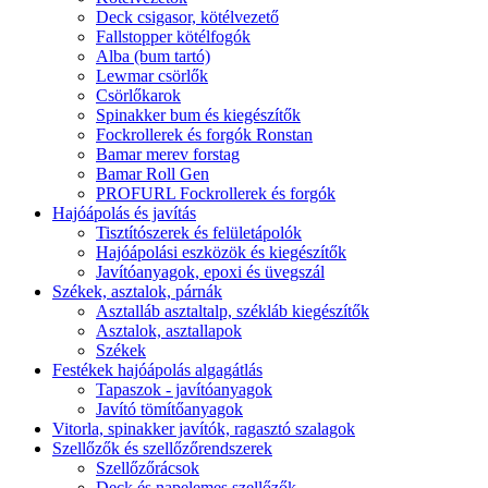
Deck csigasor, kötélvezető
Fallstopper kötélfogók
Alba (bum tartó)
Lewmar csörlők
Csörlőkarok
Spinakker bum és kiegészítők
Fockrollerek és forgók Ronstan
Bamar merev forstag
Bamar Roll Gen
PROFURL Fockrollerek és forgók
Hajóápolás és javítás
Tisztítószerek és felületápolók
Hajóápolási eszközök és kiegészítők
Javítóanyagok, epoxi és üvegszál
Székek, asztalok, párnák
Asztalláb asztaltalp, székláb kiegészítők
Asztalok, asztallapok
Székek
Festékek hajóápolás algagátlás
Tapaszok - javítóanyagok
Javító tömítőanyagok
Vitorla, spinakker javítók, ragasztó szalagok
Szellőzők és szellőzőrendszerek
Szellőzőrácsok
Deck és napelemes szellőzők