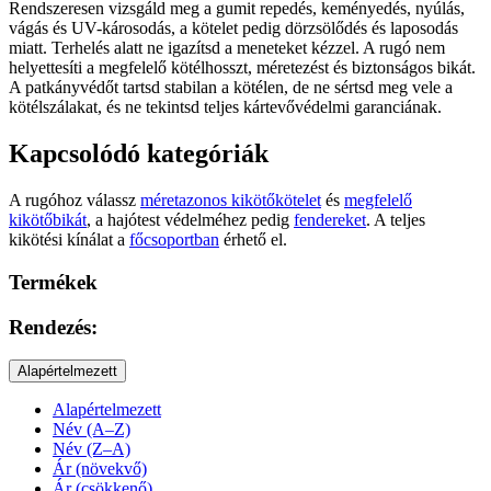
Rendszeresen vizsgáld meg a gumit repedés, keményedés, nyúlás,
vágás és UV-károsodás, a kötelet pedig dörzsölődés és laposodás
miatt. Terhelés alatt ne igazítsd a meneteket kézzel. A rugó nem
helyettesíti a megfelelő kötélhosszt, méretezést és biztonságos bikát.
A patkányvédőt tartsd stabilan a kötélen, de ne sértsd meg vele a
kötélszálakat, és ne tekintsd teljes kártevővédelmi garanciának.
Kapcsolódó kategóriák
A rugóhoz válassz
méretazonos kikötőkötelet
és
megfelelő
kikötőbikát
, a hajótest védelméhez pedig
fendereket
. A teljes
kikötési kínálat a
főcsoportban
érhető el.
Termékek
Rendezés:
Alapértelmezett
Alapértelmezett
Név (A–Z)
Név (Z–A)
Ár (növekvő)
Ár (csökkenő)