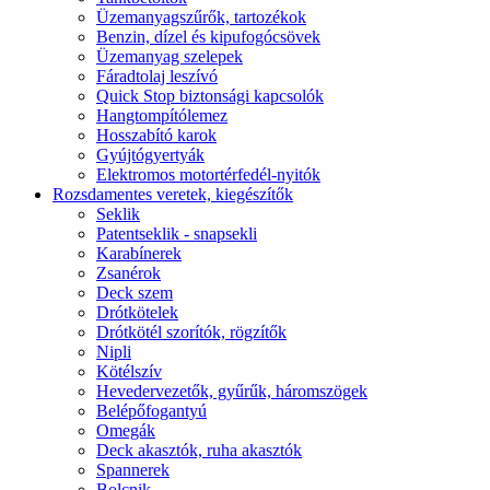
Üzemanyagszűrők, tartozékok
Benzin, dízel és kipufogócsövek
Üzemanyag szelepek
Fáradtolaj leszívó
Quick Stop biztonsági kapcsolók
Hangtompítólemez
Hosszabító karok
Gyújtógyertyák
Elektromos motortérfedél-nyitók
Rozsdamentes veretek, kiegészítők
Seklik
Patentseklik - snapsekli
Karabínerek
Zsanérok
Deck szem
Drótkötelek
Drótkötél szorítók, rögzítők
Nipli
Kötélszív
Hevedervezetők, gyűrűk, háromszögek
Belépőfogantyú
Omegák
Deck akasztók, ruha akasztók
Spannerek
Bolcnik