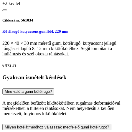
+2 kivitel
Cikkszám: 561034
Kötélrugó kutyacsont gumiból, 220 mm
220 × 40 × 30 mm méretű gumi kötélrugó, kutyacsont jellegű
rángáscsillapító 8–12 mm kikötőkötélhez. Segít tompítani a
hullámzás és szél okozta rántásokat.
6 872 Ft
Gyakran ismételt kérdések
Mire való a gumi kötélrugó?
A megfelelően befűzött kikötőkötélben rugalmas deformációval
mérsékelheti a hirtelen rántásokat. Nem helyettesíti a kellően
méretezett, folytonos kikötőkötelet.
Milyen kötélátmérőhöz válasszak megfelelő gumi kötélrugót?