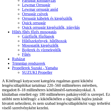
Farsugár kormányzás
Lewmar Orrsugár
Lewmar orrsugár anód
Orrsugár csövek
Orrsugár kábelek és kiegészítők
Quick orrsugár
Quick orrsugár kiegészítők, irányítás
Hűtés fűtés főzés mosogatás
Gázfőzők főzőlapok
Hűtőszekrények, hűtőboxok
Mosogatók kiegészítők
Bojlerek és vízmelegítők
Fűtés
Ruházat
Trimmlap rendszerek
Propellerek Suzuki - Yamaha
SUZUKI Propeller
A Kötélrugó kutyacsont kategória rugalmas gumi kikötési
lengéscsillapítókat tartalmaz 220–560 milliméteres méretben,
megadott 8–18 milliméteres kötélátmérő-tartományokkal. A
kínálatban emellett egy 180 milliméteres patkányvédő is szerepel. Ez
utóbbi nem kötélrugó: a kikötőkötélen a rágcsálók hajóra jutását
hivatott nehezíteni, és nem szabad lengéscsillapítóként vagy terhelést
viselő szerelvényként kezelni.