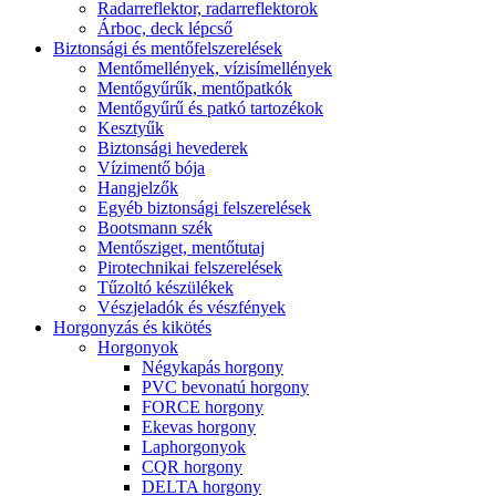
Radarreflektor, radarreflektorok
Árboc, deck lépcső
Biztonsági és mentőfelszerelések
Mentőmellények, vízisímellények
Mentőgyűrűk, mentőpatkók
Mentőgyűrű és patkó tartozékok
Kesztyűk
Biztonsági hevederek
Vízimentő bója
Hangjelzők
Egyéb biztonsági felszerelések
Bootsmann szék
Mentősziget, mentőtutaj
Pirotechnikai felszerelések
Tűzoltó készülékek
Vészjeladók és vészfények
Horgonyzás és kikötés
Horgonyok
Négykapás horgony
PVC bevonatú horgony
FORCE horgony
Ekevas horgony
Laphorgonyok
CQR horgony
DELTA horgony