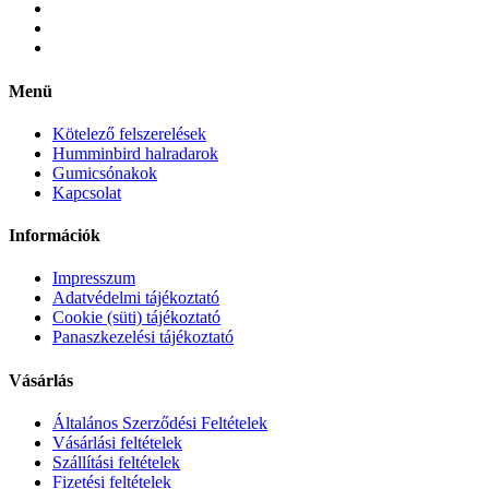
Menü
Kötelező felszerelések
Humminbird halradarok
Gumicsónakok
Kapcsolat
Információk
Impresszum
Adatvédelmi tájékoztató
Cookie (süti) tájékoztató
Panaszkezelési tájékoztató
Vásárlás
Általános Szerződési Feltételek
Vásárlási feltételek
Szállítási feltételek
Fizetési feltételek