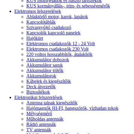
KUS motorjeladók és riasztó tartozékok
KUS kormányállás-, trim- és sebességmérők
Elektromos felszerelések
Ablaktörlő motor, karok, lapátok
Kapcsolótáblák
Szivargyújtó csatlakozó
Kapcsolók kapcsoló panelek
Hajókürt
Elektromos csatlakozók 12 - 24 Volt
Elektromos csatlakozók 230 Volt
220 voltos hosszabbítók, átalakítók
Akkumulátor dobozok
Akkumulátor saruk
Akkumulátor töltők
Akkumulátorok
Kábelek és kiegészítőik
Deck átvezetők
Biztosítékok
Elektronikai felszerelések
Antenna talpak kiegészítők
Hajómagnók HI-FI, hangszórók, vízhatlan tokok
Mélységmérő
Műholdas antennák
Rádió antennák
TV antennák