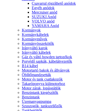
Csavarral rögzíthető anódok
Egyéb anódok
Mercruiser anód
SUZUKI Anód
VOLVO anód
YAMAHA Anód
Kormányok
Kormánykábelek
Kormányművek
Kormányösszekötők
Irányváltó karok
Irányváltó kábelek
Gáz és váltó bowden tartozékok
Porvédő sapkák, kábelátvezetők
B14 kábel
Motortartó bakok és állványok
Öblítőmandzsetták
Motor és tank csatlakozók
Takaróponyva külmotorhoz
Motor zárak, lopásgátlók
Benzintank kiegészítők
Benzintank
Üzemanyagpumpa
Szuszogók, tankszellőzők
Tankbetöltők