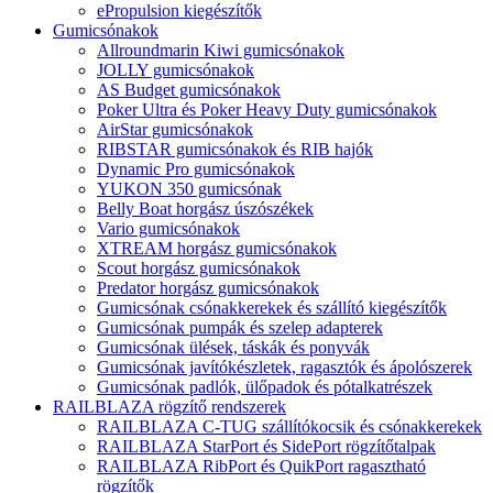
ePropulsion kiegészítők
Gumicsónakok
Allroundmarin Kiwi gumicsónakok
JOLLY gumicsónakok
AS Budget gumicsónakok
Poker Ultra és Poker Heavy Duty gumicsónakok
AirStar gumicsónakok
RIBSTAR gumicsónakok és RIB hajók
Dynamic Pro gumicsónakok
YUKON 350 gumicsónak
Belly Boat horgász úszószékek
Vario gumicsónakok
XTREAM horgász gumicsónakok
Scout horgász gumicsónakok
Predator horgász gumicsónakok
Gumicsónak csónakkerekek és szállító kiegészítők
Gumicsónak pumpák és szelep adapterek
Gumicsónak ülések, táskák és ponyvák
Gumicsónak javítókészletek, ragasztók és ápolószerek
Gumicsónak padlók, ülőpadok és pótalkatrészek
RAILBLAZA rögzítő rendszerek
RAILBLAZA C-TUG szállítókocsik és csónakkerekek
RAILBLAZA StarPort és SidePort rögzítőtalpak
RAILBLAZA RibPort és QuikPort ragasztható
rögzítők