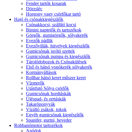
Fender tartók kosarak
Dörzsléc
Horgony vagy csörlőkar tartó
Hajó és csónakkiegészítők
Csónakkocsi, szállító kocsi
Bimini naptetők és tartozékok
Görgők, gumigörgők, sólyakerék
Evezők pádlik
Evezővillák, hüvelyek kiegészítők
Gumicsónak javító szettek
Gumicsónak pumpa és kiegészítők
Tárolódobozok és Csónakülések
Első és hátsó vonókerék sólyakerék
Kormányállások
Rollbar hátsó keret műszer keret
Vízmerők
Utánfutó Sólya csörlők
Gumicsónak hordtáskák
Üléspad- és orrtáskák
Takaróponyvák
Vízálló zsákok, tokok
Egyéb gumicsónak kiegészítők
Spanifer, gurtni, heveder
Robbanómotor tartozékok
Anódok