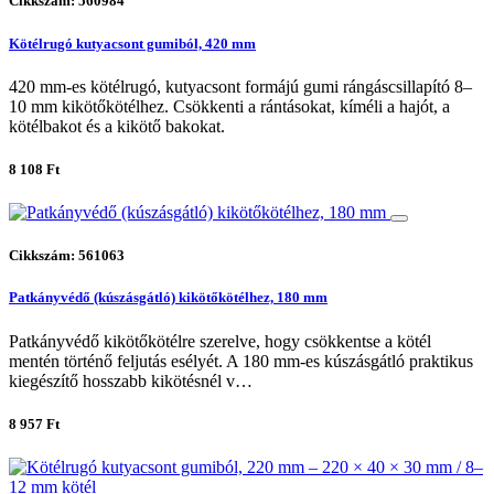
Cikkszám: 560984
Kötélrugó kutyacsont gumiból, 420 mm
420 mm-es kötélrugó, kutyacsont formájú gumi rángáscsillapító 8–
10 mm kikötőkötélhez. Csökkenti a rántásokat, kíméli a hajót, a
kötélbakot és a kikötő bakokat.
8 108 Ft
Cikkszám: 561063
Patkányvédő (kúszásgátló) kikötőkötélhez, 180 mm
Patkányvédő kikötőkötélre szerelve, hogy csökkentse a kötél
mentén történő feljutás esélyét. A 180 mm-es kúszásgátló praktikus
kiegészítő hosszabb kikötésnél v…
8 957 Ft