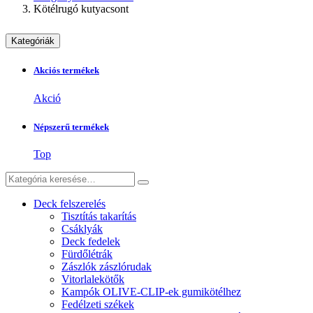
Kötélrugó kutyacsont
Kategóriák
Akciós termékek
Akció
Népszerű termékek
Top
Deck felszerelés
Tisztítás takarítás
Csáklyák
Deck fedelek
Fürdőlétrák
Zászlók zászlórudak
Vitorlalekötők
Kampók OLIVE-CLIP-ek gumikötélhez
Fedélzeti székek