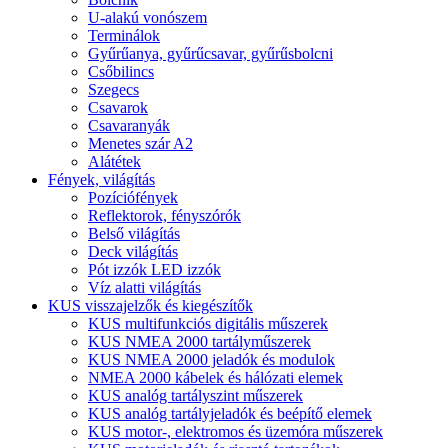
U-alakú vonószem
Terminálok
Gyűrűanya, gyűrűcsavar, gyűrűsbolcni
Csőbilincs
Szegecs
Csavarok
Csavaranyák
Menetes szár A2
Alátétek
Fények, világítás
Pozíciófények
Reflektorok, fényszórók
Belső világítás
Deck világítás
Pót izzók LED izzók
Víz alatti világítás
KUS visszajelzők és kiegészítők
KUS multifunkciós digitális műszerek
KUS NMEA 2000 tartályműszerek
KUS NMEA 2000 jeladók és modulok
NMEA 2000 kábelek és hálózati elemek
KUS analóg tartályszint műszerek
KUS analóg tartályjeladók és beépítő elemek
KUS motor-, elektromos és üzemóra műszerek