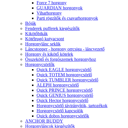
Force 7 horgony
GUARDIAN horgonyok
Viharhorgony
Parti rögzítők és csavarhorgonyok
Bóják
Fenderek pufferek kiegészítők
Kikötőbikák
Kötélrugó kutyacsont
Horgonylánc seklik
Láncstopper - horgony orrcsiga - láncvezető
Horgony és kikötő kötelek
Összekötő és forgószemek horgonyhoz
Horgonycsörlők
Quick EAGLE horgonycsörlő
Quick TOTEM horgonycsörlő
Quick TUMBLER horgonycsörlő
ALEPH horgonycsörlő
Quick PRINCE horgonycsörlő
Quick GENIUS horgonycsörlő
Quick Hector horgonycsörlő
Horgonycsörlő távirányítók, tartozékok
Horgonycsörlő kapcsolók
Quick dobos horgonycsörlők
ANCHOR BUDDY
Horgonyláncok kiegészítők