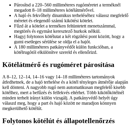
Párosítsd a 220–560 milliméteres rugóméretet a terméknél
megadott 8–18 milliméteres kötélátmérővel.
A hajó és fekvőhely dinamikus terheléséhez válassz megfelelő
méretet és elegendő számú kikötési kötelet.
Fűzd át a kötelet a terméken feltüntetett menetszámmal,
megtörés és egymást keresztező hurkok nélkül.
Hagyj folytonos kötélutat a két rögzítési pont között, hogy a
gumi esetleges sérülése se oldja el a hajót.
A 180 milliméteres patkányvédőt külön funkcióban, a
kötélrugótól elkülönítve szereld és ellenőrizd.
Kötélátmérő és rugóméret párosítása
A 8–12, 12–14, 14–16 vagy 14–18 milliméteres tartományok
átfedhetnek, de a hajó terhelése és a kötél tényleges átmérője alapján
kell dönteni. A nagyobb rugó nem automatikusan megfelelő kisebb
kötélhez, mert a befűzés és felfekvés eltérhet. Több kikötőkötélnél
minden terhelt irányt külön vizsgálj. A patkányvédő helyét úgy
válaszd meg, hogy a part és hajó között ne maradjon könnyen
megkerülhető kötélút.
Folytonos kötélút és állapotellenőrzés