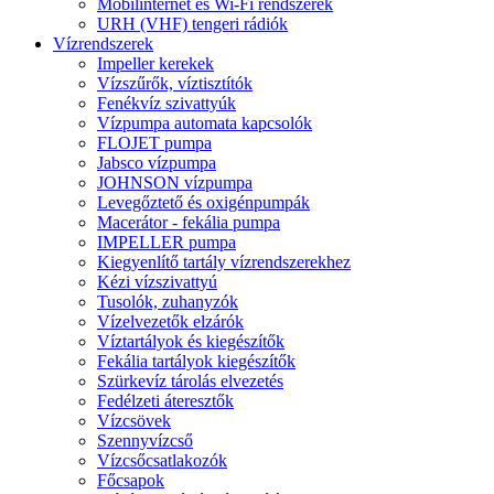
Mobilinternet és Wi-Fi rendszerek
URH (VHF) tengeri rádiók
Vízrendszerek
Impeller kerekek
Vízszűrők, víztisztítók
Fenékvíz szivattyúk
Vízpumpa automata kapcsolók
FLOJET pumpa
Jabsco vízpumpa
JOHNSON vízpumpa
Levegőztető és oxigénpumpák
Macerátor - fekália pumpa
IMPELLER pumpa
Kiegyenlítő tartály vízrendszerekhez
Kézi vízszivattyú
Tusolók, zuhanyzók
Vízelvezetők elzárók
Víztartályok és kiegészítők
Fekália tartályok kiegészítők
Szürkevíz tárolás elvezetés
Fedélzeti áteresztők
Vízcsövek
Szennyvízcső
Vízcsőcsatlakozók
Főcsapok