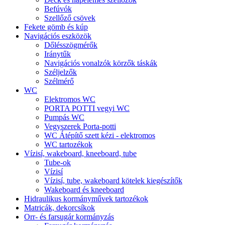
Befúvók
Szellőző csövek
Fekete gömb és kúp
Navigációs eszközök
Dőlésszögmérők
Iránytűk
Navigációs vonalzók körzők táskák
Széljelzők
Szélmérő
WC
Elektromos WC
PORTA POTTI vegyi WC
Pumpás WC
Vegyszerek Porta-potti
WC Átépítő szett kézi - elektromos
WC tartozékok
Vízisí, wakeboard, kneeboard, tube
Tube-ok
Vízisí
Vízisí, tube, wakeboard kötelek kiegészítők
Wakeboard és kneeboard
Hidraulikus kormányművek tartozékok
Matricák, dekorcsíkok
Orr- és farsugár kormányzás