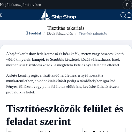
Ha jól akarsz járni a vízen
hajo-felszereles.hu
Tisztítás takarítás
Főoldal
Deck felszerelés
Tisztítás takarítás
A hajótakarításhoz fedélzetmosó és kézi kefék, merev vagy összecsukható
vödrök, nyelek, kampók és Scrubbis készletek közül választhatsz. Ezek
mechanikus tisztítóeszközök; a megfelelő kefe és nyél feladata eltérhet.
A sörte keménységét a tisztítandó felülethez, a nyél hosszát a
munkaterülethez, a vödör kialakítását pedig a tárolóhelyhez igazítsd.
Fényes, fóliázott vagy puha felületen előbb kis, kevésbé látható részen
próbáld ki a kefét.
Tisztítóeszközök felület és
feladat szerint