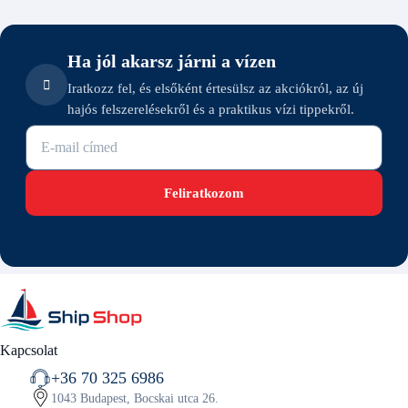
Ha jól akarsz járni a vízen
Iratkozz fel, és elsőként értesülsz az akciókról, az új
hajós felszerelésekről és a praktikus vízi tippekről.
E-mail cím
Feliratkozom
Kapcsolat
+36 70 325 6986
1043 Budapest, Bocskai utca 26.