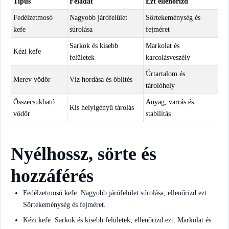
Típus
Feladat
Ezt ellenőrizd
Fedélzetmosó
Nagyobb járófelület
Sörtekeménység és
kefe
súrolása
fejméret
Sarkok és kisebb
Markolat és
Kézi kefe
felületek
karcolásveszély
Űrtartalom és
Merev vödör
Víz hordása és öblítés
tárolóhely
Összecsukható
Anyag, varrás és
Kis helyigényű tárolás
vödör
stabilitás
Nyélhossz, sörte és
hozzáférés
Fedélzetmosó kefe: Nagyobb járófelület súrolása; ellenőrizd ezt:
Sörtekeménység és fejméret.
Kézi kefe: Sarkok és kisebb felületek; ellenőrizd ezt: Markolat és