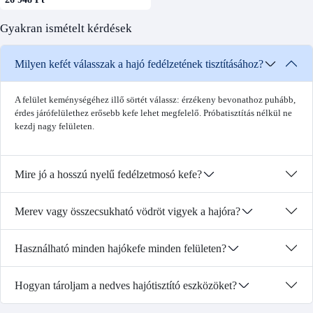
Gyakran ismételt kérdések
Milyen kefét válasszak a hajó fedélzetének tisztításához?
A felület keménységéhez illő sörtét válassz: érzékeny bevonathoz puhább,
érdes járófelülethez erősebb kefe lehet megfelelő. Próbatisztítás nélkül ne
kezdj nagy felületen.
Mire jó a hosszú nyelű fedélzetmosó kefe?
Merev vagy összecsukható vödröt vigyek a hajóra?
Használható minden hajókefe minden felületen?
Hogyan tároljam a nedves hajótisztító eszközöket?