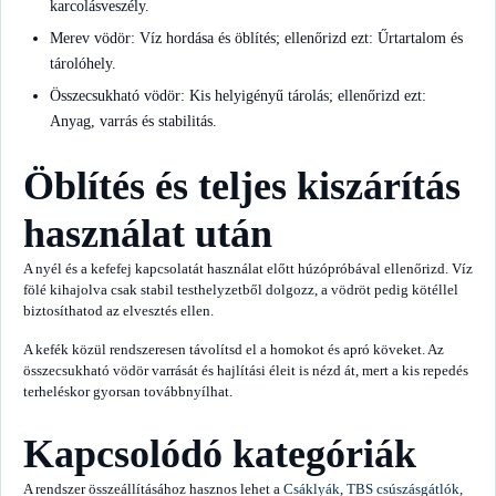
karcolásveszély.
Merev vödör: Víz hordása és öblítés; ellenőrizd ezt: Űrtartalom és
tárolóhely.
Összecsukható vödör: Kis helyigényű tárolás; ellenőrizd ezt:
Anyag, varrás és stabilitás.
Öblítés és teljes kiszárítás
használat után
A nyél és a kefefej kapcsolatát használat előtt húzópróbával ellenőrizd. Víz
fölé kihajolva csak stabil testhelyzetből dolgozz, a vödröt pedig kötéllel
biztosíthatod az elvesztés ellen.
A kefék közül rendszeresen távolítsd el a homokot és apró köveket. Az
összecsukható vödör varrását és hajlítási éleit is nézd át, mert a kis repedés
terheléskor gyorsan továbbnyílhat.
Kapcsolódó kategóriák
A rendszer összeállításához hasznos lehet a
Csáklyák
,
TBS csúszásgátlók,