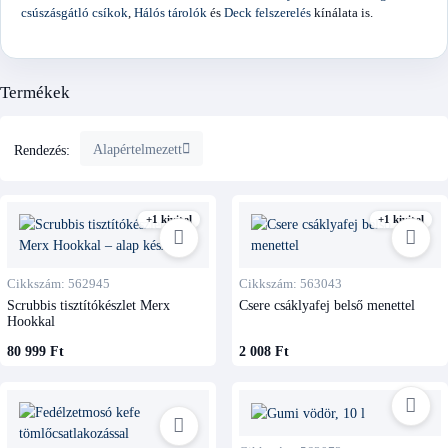
csúszásgátló csíkok
,
Hálós tárolók
és
Deck felszerelés
kínálata is.
Termékek
Alapértelmezett
Rendezés:
+1 kivitel
+1 kivitel
Cikkszám: 562945
Cikkszám: 563043
Scrubbis tisztítókészlet Merx
Csere csáklyafej belső menettel
Hookkal
80 999 Ft
2 008 Ft