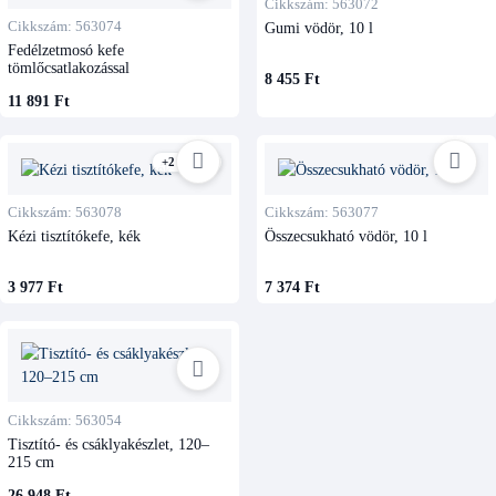
Cikkszám: 563072
Cikkszám: 563074
Gumi vödör, 10 l
Fedélzetmosó kefe
tömlőcsatlakozással
8 455 Ft
11 891 Ft
+2 kivitel
Cikkszám: 563078
Cikkszám: 563077
Kézi tisztítókefe, kék
Összecsukható vödör, 10 l
3 977 Ft
7 374 Ft
Cikkszám: 563054
Tisztító- és csáklyakészlet, 120–
215 cm
26 948 Ft