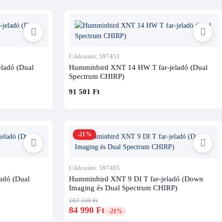
Cikkszám: 597451
ladó (Dual
Humminbird XNT 14 HW T far-jeladó (Dual
Spectrum CHIRP)
91 501 Ft
-21%
Cikkszám: 597485
adó (Dual
Humminbird XNT 9 DI T far-jeladó (Down
Imaging és Dual Spectrum CHIRP)
107 330 Ft
84 990 Ft
-21%