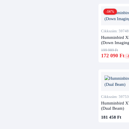
-14%
Cikkszám: 59748
Humminbird XPT
(Down Imaging
199 989 Ft
172 090 Ft
-
Cikkszám: 59753
Humminbird XT
(Dual Beam)
181 458 Ft