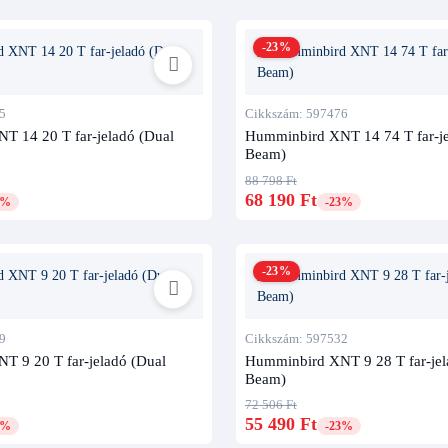
-23%
5
Cikkszám: 597476
T 14 20 T far-jeladó (Dual
Humminbird XNT 14 74 T far-je
Beam)
88 798 Ft
68 190 Ft
1%
-23%
-23%
9
Cikkszám: 597532
 9 20 T far-jeladó (Dual
Humminbird XNT 9 28 T far-jel
Beam)
72 506 Ft
55 490 Ft
1%
-23%