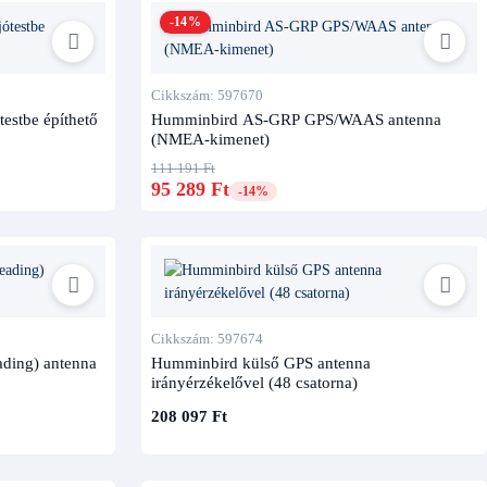
-14%
Cikkszám: 597670
estbe építhető
Humminbird AS-GRP GPS/WAAS antenna
hez Down Imaging kompatibilis jeladó kell.
(NMEA-kimenet)
eg a megfelelő jeladót.
111 191 Ft
95 289 Ft
-14%
térő jeladó szükséges.
speciális kábelek lehetnek szükségesek.
os a cikkszám szerinti ellenőrzés.
ülék generációja, a kijelző funkciói és a jeladó típusa együtt dönti el,
Cikkszám: 597674
ading) antenna
Humminbird külső GPS antenna
irányérzékelővel (48 csatorna)
208 097 Ft