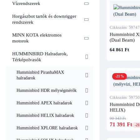
Vízrendszerek
Komp
Horgászbot tartók és downrigger
rendszerek
Készülékc
Cikkszám: 59747
Humminbird XP 
MINN KOTA elektromos
PiranhaM
(Dual Beam)
motorok
HELIX 5-
64 861 Ft
HUMMINBIRD Halradarok,
HELIX 8-
Térképolvasók
SOLIX / 
Humminbird PiranhaMAX
ONIX / ré
-21%
halradarok
Fontos:
ne 
Humminbird HDR mélységmérők
hogy a rend
Cikkszám: 59750
Humminbird APEX halradarok
Humminbird Dua
HELIX)
Humminbird HELIX halradarok
90 343 Ft
71 391 Ft
-2
Humminbird XPLORE halradarok