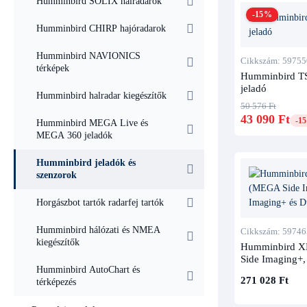
Humminbird SOLIX halradarok
-15%
Humminbird CHIRP hajóradarok
Humminbird NAVIONICS
Cikkszám: 59755
térképek
Humminbird TS
jeladó
Humminbird halradar kiegészítők
50 576 Ft
43 090 Ft
-1
Humminbird MEGA Live és
MEGA 360 jeladók
Humminbird jeladók és
szenzorok
Horgászbot tartók radarfej tartók
Humminbird hálózati és NMEA
Cikkszám: 59746
kiegészítők
Humminbird XM
Side Imaging+
Humminbird AutoChart és
Beam Plus)
271 028 Ft
térképezés