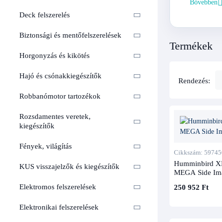
Jela
Bővebben
Deck felszerelés
Típus
Biztonsági és mentőfelszerelések
Termékek
Dual Beam
Horgonyzás és kikötés
Dual Spe
Hajó és csónakkiegészítők
Rendezés:
Robbanómotor tartozékok
Down Ima
Imaging
Rozsdamentes veretek,
Side Imag
kiegészítők
Imaging
Fények, világítás
Áttörős je
Cikkszám: 5974
Humminbird X
KUS visszajelzők és kiegészítők
MEGA Side Ima
Belső beép
Elektromos felszerelések
250 952 Ft
GPS / hea
Elektronikai felszerelések