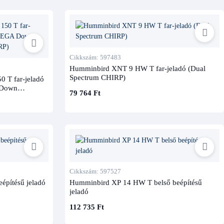
Cikkszám: 597483
Humminbird XNT 9 HW T far-jeladó (Dual
Spectrum CHIRP)
 T far-jeladó
 Down
79 764 Ft
IRP)
Cikkszám: 597527
pítésű jeladó
Humminbird XP 14 HW T belső beépítésű
jeladó
112 735 Ft