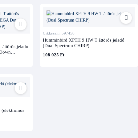
Cikkszám: 597456
Humminbird XPTH 9 HW T áttörős jeladó
(Dual Spectrum CHIRP)
ttörős jeladó
 Down
108 025 Ft
IRP)
 (elektromos