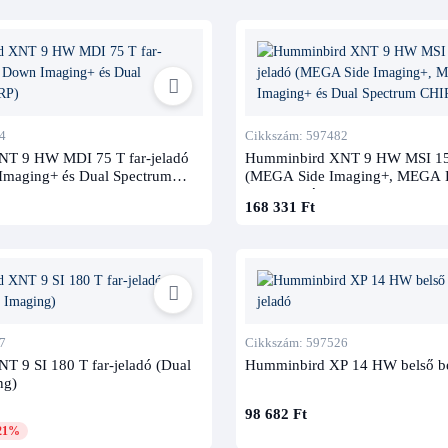
4
Cikkszám: 597482
T 9 HW MDI 75 T far-jeladó
Humminbird XNT 9 HW MSI 150
maging+ és Dual Spectrum
(MEGA Side Imaging+, MEGA
Imaging+ és Dual Spectrum CH
168 331 Ft
7
Cikkszám: 597526
 9 SI 180 T far-jeladó (Dual
Humminbird XP 14 HW belső beé
ng)
98 682 Ft
21%