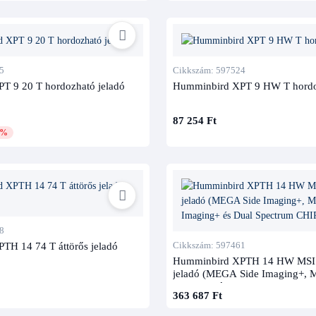
5
Cikkszám: 597524
T 9 20 T hordozható jeladó
Humminbird XPT 9 HW T hordo
87 254 Ft
1%
8
TH 14 74 T áttörős jeladó
Cikkszám: 597461
Humminbird XPTH 14 HW MSI T
jeladó (MEGA Side Imaging+
Imaging+ és Dual Spectrum CH
363 687 Ft