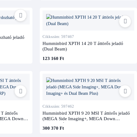
Cikkszám: 597467
zható jeladó
Humminbird XPTH 14 20 T áttörős jeladó
(Dual Beam)
123 160 Ft
Cikkszám: 597462
 áttörős
Humminbird XPTH 9 20 MSI T áttörős jeladó
, MEGA Down
(MEGA Side Imaging+, MEGA Down
IRP)
Imaging+ és Dual Beam Plus)
300 370 Ft