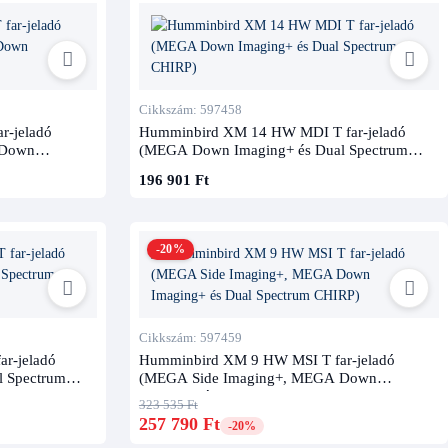
Cikkszám: 597458
r-jeladó
Humminbird XM 14 HW MDI T far-jeladó
 Down
(MEGA Down Imaging+ és Dual Spectrum
CHIRP)
196 901 Ft
-20%
Cikkszám: 597459
r-jeladó
Humminbird XM 9 HW MSI T far-jeladó
 Spectrum
(MEGA Side Imaging+, MEGA Down
Imaging+ és Dual Spectrum CHIRP)
323 535 Ft
257 790 Ft
-20%