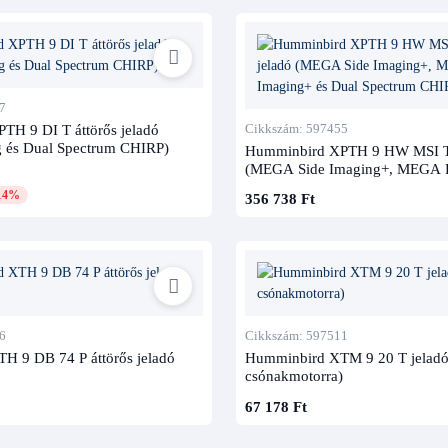
7
H 9 DI T áttörős jeladó
Cikkszám: 597455
 és Dual Spectrum CHIRP)
Humminbird XPTH 9 HW MSI T á
(MEGA Side Imaging+, MEGA
Imaging+ és Dual Spectrum CH
14%
356 738 Ft
6
Cikkszám: 597511
H 9 DB 74 P áttörős jeladó
Humminbird XTM 9 20 T jeladó
csónakmotorra)
67 178 Ft