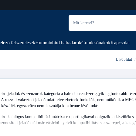
elező felszerelések
Humminbird halradarok
Gumicsónakok
Kapcsolat
Főoldal
d jeladók és szenzorok kategória a halradar rendszer egyik legfontosabb része
a. A rosszul választott jeladó miatt elveszhetnek funkciók, nem működik a M
 készülék egyszerűen nem használja ki a benne lévő tudást.
d katalógus kompatibilitási mátrixa csoportlogikával dolgozik: a készülékcsa
azonosított jeladóknál már vásárlói nyelvű kompatibilitási sor szerepel, a kateg