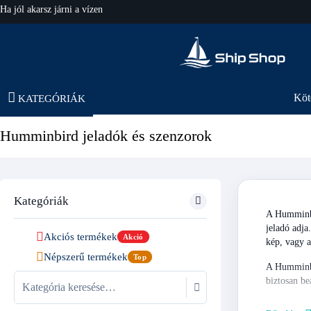
Ha jól akarsz járni a vízen
hajo-felszereles.hu
Köt
KATEGÓRIÁK
Humminbird jeladók és szenzorok
Kategóriák
A Humminbir
jeladó adj
Akciós termékek
Akció
kép, vagy a
Népszerű termékek
Top
A Humminbir
biztosan be