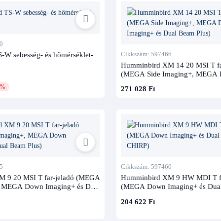
0
-W sebesség- és hőmérséklet-
Cikkszám: 597466
Humminbird XM 14 20 MSI T fa
(MEGA Side Imaging+, MEGA
Imaging+ és Dual Beam Plus)
5%
271 028 Ft
5
Cikkszám: 597460
 9 20 MSI T far-jeladó (MEGA
Humminbird XM 9 HW MDI T fa
, MEGA Down Imaging+ és Dual
(MEGA Down Imaging+ és Dual
CHIRP)
204 622 Ft