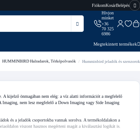
Fiókom
Kosár
Belépés
Hívjon
minket
+36
70 325
6986
Megtekintett termékek
HUMMINBIRD Halradarok, Térképolvasók
Humminbird jeladók és szenzorok
. A kijelző önmagában nem elég: a víz alatti információt a megfelelő
EGA Imaging, nem lesz megfelelő a Down Imaging vagy Side Imaging
ládok és a jeladók csoportokba vannak sorolva. A termékoldalakon a
óriaoldalon viszont hasznos megérteni magát a kiválasztási logikát is.