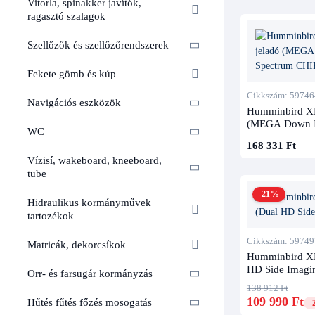
Vitorla, spinakker javítók,
ragasztó szalagok
Szellőzők és szellőzőrendszerek
Fekete gömb és kúp
Cikkszám: 59746
Navigációs eszközök
Humminbird XN
(MEGA Down I
WC
CHIRP)
168 331 Ft
Vízisí, wakeboard, kneeboard,
tube
-21%
Hidraulikus kormányművek
tartozékok
Cikkszám: 59749
Matricák, dekorcsíkok
Humminbird XNT
HD Side Imagi
Orr- és farsugár kormányzás
138 912 Ft
109 990 Ft
Hűtés fűtés főzés mosogatás
-