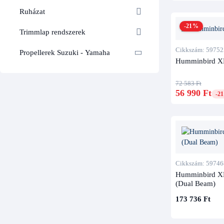
Ruházat
-21%
Trimmlap rendszerek
Cikkszám: 59752
Propellerek Suzuki - Yamaha
Humminbird XP
72 583 Ft
56 990 Ft
-2
Cikkszám: 59746
Humminbird XP
(Dual Beam)
173 736 Ft