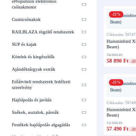
ePropulsion elektromos
csónakmotor
-21%
Gumicsónakok
RAILBLAZA rögzítő rendszerek
Cikkszám: 59747
Humminbird XN
SUP és kajak
Beam)
74 900 Ft
Kötelek és kiegészítők
58 890 Ft
-2
Ajándéktárgyak extrák
Erőátviteli rendszerek fedélzeti
-21%
szerelvény
Hajóápolás és javítás
Cikkszám: 59749
Humminbird XNT
Székek, asztalok, párnák
Beam)
72 506 Ft
Festékek hajóápolás algagátlás
57 490 Ft
-2