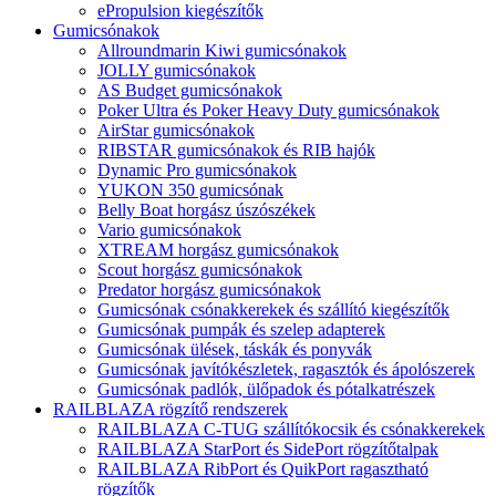
ePropulsion kiegészítők
Gumicsónakok
Allroundmarin Kiwi gumicsónakok
JOLLY gumicsónakok
AS Budget gumicsónakok
Poker Ultra és Poker Heavy Duty gumicsónakok
AirStar gumicsónakok
RIBSTAR gumicsónakok és RIB hajók
Dynamic Pro gumicsónakok
YUKON 350 gumicsónak
Belly Boat horgász úszószékek
Vario gumicsónakok
XTREAM horgász gumicsónakok
Scout horgász gumicsónakok
Predator horgász gumicsónakok
Gumicsónak csónakkerekek és szállító kiegészítők
Gumicsónak pumpák és szelep adapterek
Gumicsónak ülések, táskák és ponyvák
Gumicsónak javítókészletek, ragasztók és ápolószerek
Gumicsónak padlók, ülőpadok és pótalkatrészek
RAILBLAZA rögzítő rendszerek
RAILBLAZA C-TUG szállítókocsik és csónakkerekek
RAILBLAZA StarPort és SidePort rögzítőtalpak
RAILBLAZA RibPort és QuikPort ragasztható
rögzítők