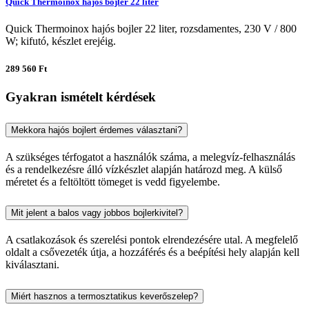
Quick Thermoinox hajós bojler 22 liter
Quick Thermoinox hajós bojler 22 liter, rozsdamentes, 230 V / 800
W; kifutó, készlet erejéig.
289 560 Ft
Gyakran ismételt kérdések
Mekkora hajós bojlert érdemes választani?
A szükséges térfogatot a használók száma, a melegvíz-felhasználás
és a rendelkezésre álló vízkészlet alapján határozd meg. A külső
méretet és a feltöltött tömeget is vedd figyelembe.
Mit jelent a balos vagy jobbos bojlerkivitel?
A csatlakozások és szerelési pontok elrendezésére utal. A megfelelő
oldalt a csővezeték útja, a hozzáférés és a beépítési hely alapján kell
kiválasztani.
Miért hasznos a termosztatikus keverőszelep?