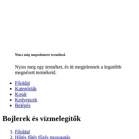
Nincs még megtekintett terméked.
Nyiss meg egy terméket, és itt megjelennek a legutóbb
megnézett termékeid.
Főoldal
Kategóriák
Kosár
Kedvencek
Belépés
Bojlerek és vízmelegítők
Főoldal
Hűtés fűtés főzés mosogatás