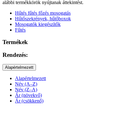
alábbi termékkörök nyújtanak áttekintést.
Hűtés fűtés főzés mosogatás
Hűtőszekrények, hűtőboxok
Mosogatók kiegészítők
Fűtés
Termékek
Rendezés:
Alapértelmezett
Alapértelmezett
Név (A–Z)
Név (Z–A)
Ár (növekvő)
Ár (csökkenő)