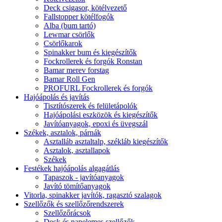
Deck csigasor, kötélvezető
Fallstopper kötélfogók
Alba (bum tartó)
Lewmar csörlők
Csörlőkarok
Spinakker bum és kiegészítők
Fockrollerek és forgók Ronstan
Bamar merev forstag
Bamar Roll Gen
PROFURL Fockrollerek és forgók
Hajóápolás és javítás
Tisztítószerek és felületápolók
Hajóápolási eszközök és kiegészítők
Javítóanyagok, epoxi és üvegszál
Székek, asztalok, párnák
Asztalláb asztaltalp, székláb kiegészítők
Asztalok, asztallapok
Székek
Festékek hajóápolás algagátlás
Tapaszok - javítóanyagok
Javító tömítőanyagok
Vitorla, spinakker javítók, ragasztó szalagok
Szellőzők és szellőzőrendszerek
Szellőzőrácsok
Deck és napelemes szellőzők