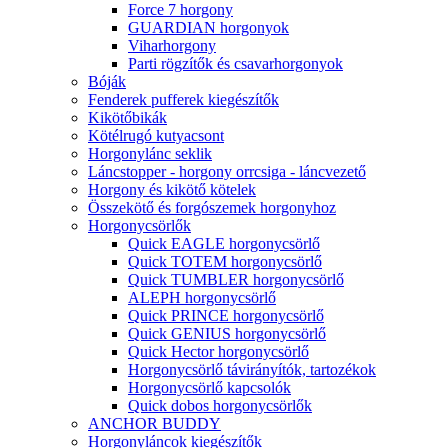
Force 7 horgony
GUARDIAN horgonyok
Viharhorgony
Parti rögzítők és csavarhorgonyok
Bóják
Fenderek pufferek kiegészítők
Kikötőbikák
Kötélrugó kutyacsont
Horgonylánc seklik
Láncstopper - horgony orrcsiga - láncvezető
Horgony és kikötő kötelek
Összekötő és forgószemek horgonyhoz
Horgonycsörlők
Quick EAGLE horgonycsörlő
Quick TOTEM horgonycsörlő
Quick TUMBLER horgonycsörlő
ALEPH horgonycsörlő
Quick PRINCE horgonycsörlő
Quick GENIUS horgonycsörlő
Quick Hector horgonycsörlő
Horgonycsörlő távirányítók, tartozékok
Horgonycsörlő kapcsolók
Quick dobos horgonycsörlők
ANCHOR BUDDY
Horgonyláncok kiegészítők