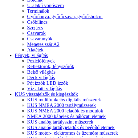
U-alakú vonószem
Terminálok
Gyűrűanya, gyűrűcsavar, gyűrűsbolcni
Csőbilincs
Szegecs
Csavarok
Csavaranyák
Menetes szár A2
Alátétek
Fények, világítás
Pozíciófények
Reflektorok, fényszórók
Belső világítás
Deck világítás
Pót izzók LED izzók
Víz alatti világítás
KUS visszajelzők és kiegészítők
KUS multifunkciós digitális műszerek
KUS NMEA 2000 tartályműszerek
KUS NMEA 2000 jeladók és modulok
NMEA 2000 kábelek és hálózati elemek
KUS analóg tartályszint műszerek
KUS analóg tartályjeladók és beépítő elemek
KUS motor-, elektromos és üzemóra műszerek