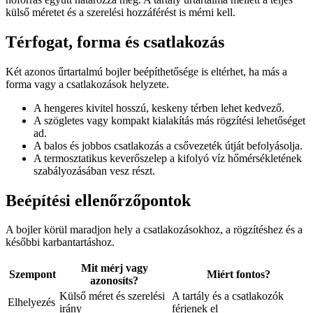
külső méretet és a szerelési hozzáférést is mérni kell.
Térfogat, forma és csatlakozás
Két azonos űrtartalmú bojler beépíthetősége is eltérhet, ha más a
forma vagy a csatlakozások helyzete.
A hengeres kivitel hosszú, keskeny térben lehet kedvező.
A szögletes vagy kompakt kialakítás más rögzítési lehetőséget
ad.
A balos és jobbos csatlakozás a csővezeték útját befolyásolja.
A termosztatikus keverőszelep a kifolyó víz hőmérsékletének
szabályozásában vesz részt.
Beépítési ellenőrzőpontok
A bojler körül maradjon hely a csatlakozásokhoz, a rögzítéshez és a
későbbi karbantartáshoz.
Mit mérj vagy
Szempont
Miért fontos?
azonosíts?
Külső méret és szerelési
A tartály és a csatlakozók
Elhelyezés
irány
férjenek el