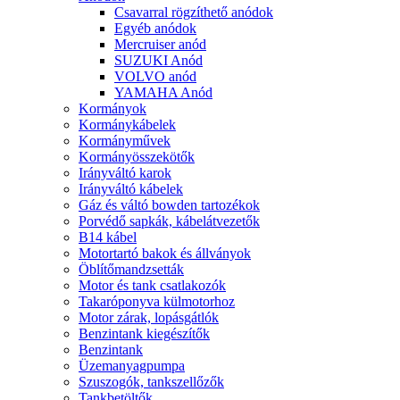
Csavarral rögzíthető anódok
Egyéb anódok
Mercruiser anód
SUZUKI Anód
VOLVO anód
YAMAHA Anód
Kormányok
Kormánykábelek
Kormányművek
Kormányösszekötők
Irányváltó karok
Irányváltó kábelek
Gáz és váltó bowden tartozékok
Porvédő sapkák, kábelátvezetők
B14 kábel
Motortartó bakok és állványok
Öblítőmandzsetták
Motor és tank csatlakozók
Takaróponyva külmotorhoz
Motor zárak, lopásgátlók
Benzintank kiegészítők
Benzintank
Üzemanyagpumpa
Szuszogók, tankszellőzők
Tankbetöltők