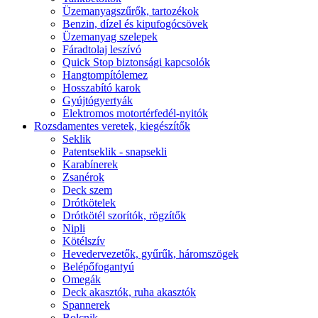
Üzemanyagszűrők, tartozékok
Benzin, dízel és kipufogócsövek
Üzemanyag szelepek
Fáradtolaj leszívó
Quick Stop biztonsági kapcsolók
Hangtompítólemez
Hosszabító karok
Gyújtógyertyák
Elektromos motortérfedél-nyitók
Rozsdamentes veretek, kiegészítők
Seklik
Patentseklik - snapsekli
Karabínerek
Zsanérok
Deck szem
Drótkötelek
Drótkötél szorítók, rögzítők
Nipli
Kötélszív
Hevedervezetők, gyűrűk, háromszögek
Belépőfogantyú
Omegák
Deck akasztók, ruha akasztók
Spannerek
Bolcnik