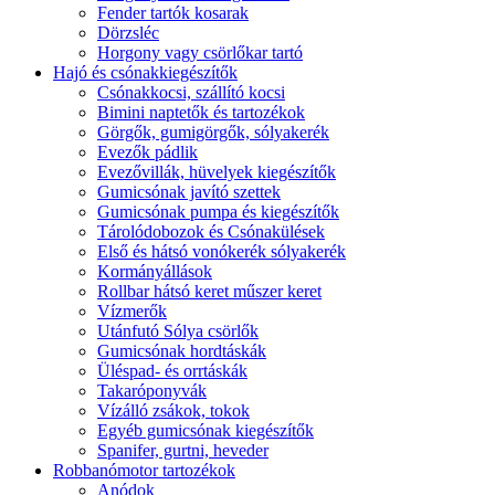
Fender tartók kosarak
Dörzsléc
Horgony vagy csörlőkar tartó
Hajó és csónakkiegészítők
Csónakkocsi, szállító kocsi
Bimini naptetők és tartozékok
Görgők, gumigörgők, sólyakerék
Evezők pádlik
Evezővillák, hüvelyek kiegészítők
Gumicsónak javító szettek
Gumicsónak pumpa és kiegészítők
Tárolódobozok és Csónakülések
Első és hátsó vonókerék sólyakerék
Kormányállások
Rollbar hátsó keret műszer keret
Vízmerők
Utánfutó Sólya csörlők
Gumicsónak hordtáskák
Üléspad- és orrtáskák
Takaróponyvák
Vízálló zsákok, tokok
Egyéb gumicsónak kiegészítők
Spanifer, gurtni, heveder
Robbanómotor tartozékok
Anódok