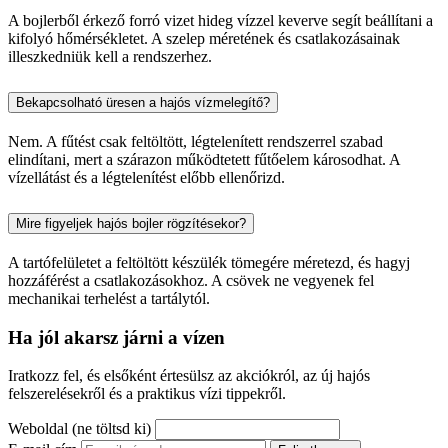
A bojlerből érkező forró vizet hideg vízzel keverve segít beállítani a
kifolyó hőmérsékletet. A szelep méretének és csatlakozásainak
illeszkedniük kell a rendszerhez.
Bekapcsolható üresen a hajós vízmelegítő?
Nem. A fűtést csak feltöltött, légtelenített rendszerrel szabad
elindítani, mert a szárazon működtetett fűtőelem károsodhat. A
vízellátást és a légtelenítést előbb ellenőrizd.
Mire figyeljek hajós bojler rögzítésekor?
A tartófelületet a feltöltött készülék tömegére méretezd, és hagyj
hozzáférést a csatlakozásokhoz. A csövek ne vegyenek fel
mechanikai terhelést a tartálytól.
Ha jól akarsz járni a vízen
Iratkozz fel, és elsőként értesülsz az akciókról, az új hajós
felszerelésekről és a praktikus vízi tippekről.
Weboldal (ne töltsd ki)