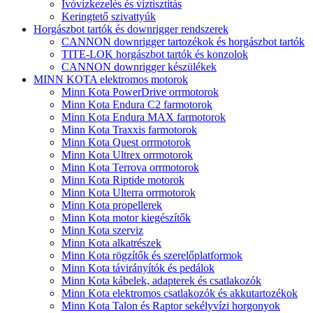
Ivóvízkezelés és víztisztítás
Keringtető szivattyúk
Horgászbot tartók és downrigger rendszerek
CANNON downrigger tartozékok és horgászbot tartók
TITE-LOK horgászbot tartók és konzolok
CANNON downrigger készülékek
MINN KOTA elektromos motorok
Minn Kota PowerDrive orrmotorok
Minn Kota Endura C2 farmotorok
Minn Kota Endura MAX farmotorok
Minn Kota Traxxis farmotorok
Minn Kota Quest orrmotorok
Minn Kota Ultrex orrmotorok
Minn Kota Terrova orrmotorok
Minn Kota Riptide motorok
Minn Kota Ulterra orrmotorok
Minn Kota propellerek
Minn Kota motor kiegészítők
Minn Kota szerviz
Minn Kota alkatrészek
Minn Kota rögzítők és szerelőplatformok
Minn Kota távirányítók és pedálok
Minn Kota kábelek, adapterek és csatlakozók
Minn Kota elektromos csatlakozók és akkutartozékok
Minn Kota Talon és Raptor sekélyvízi horgonyok