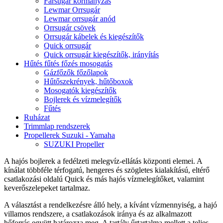
Farsugár kormányzás
Lewmar Orrsugár
Lewmar orrsugár anód
Orrsugár csövek
Orrsugár kábelek és kiegészítők
Quick orrsugár
Quick orrsugár kiegészítők, irányítás
Hűtés fűtés főzés mosogatás
Gázfőzők főzőlapok
Hűtőszekrények, hűtőboxok
Mosogatók kiegészítők
Bojlerek és vízmelegítők
Fűtés
Ruházat
Trimmlap rendszerek
Propellerek Suzuki - Yamaha
SUZUKI Propeller
A hajós bojlerek a fedélzeti melegvíz-ellátás központi elemei. A
kínálat többféle térfogatú, hengeres és szögletes kialakítású, eltérő
csatlakozási oldalú Quick és más hajós vízmelegítőket, valamint
keverőszelepeket tartalmaz.
A választást a rendelkezésre álló hely, a kívánt vízmennyiség, a hajó
villamos rendszere, a csatlakozások iránya és az alkalmazott
hőforrás együtt határozza meg. A tartály űrtartalma mellett a teljes