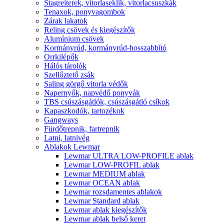
Stagreiterek, vitorlaseklik, vitorlacsuszkák
Tenaxok, ponyvagombok
Zárak lakatok
Reling csövek és kiegészítők
Alumínium csövek
Kormányrúd, kormányrúd-hosszabbító
Orrkilépők
Hálós tárolók
Szellőztető zsák
Saling görgő vitorla védők
Napernyők, napvédő ponyvák
TBS csúszásgátlók, csúszásgátló csíkok
Kapaszkodók, tartozékok
Gangways
Fürdőtrepnik, fartrepnik
Latni, latnivég
Ablakok Lewmar
Lewmar ULTRA LOW-PROFILE ablak
Lewmar LOW-PROFIL ablak
Lewmar MEDIUM ablak
Lewmar OCEAN ablak
Lewmar rozsdamentes ablakok
Lewmar Standard ablak
Lewmar ablak kiegészítők
Lewmar ablak belső keret