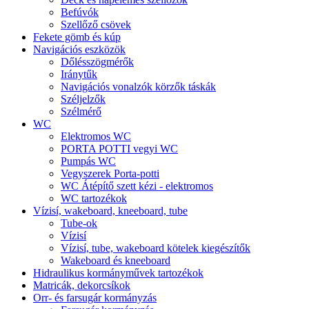
Befúvók
Szellőző csövek
Fekete gömb és kúp
Navigációs eszközök
Dőlésszögmérők
Iránytűk
Navigációs vonalzók körzők táskák
Széljelzők
Szélmérő
WC
Elektromos WC
PORTA POTTI vegyi WC
Pumpás WC
Vegyszerek Porta-potti
WC Átépítő szett kézi - elektromos
WC tartozékok
Vízisí, wakeboard, kneeboard, tube
Tube-ok
Vízisí
Vízisí, tube, wakeboard kötelek kiegészítők
Wakeboard és kneeboard
Hidraulikus kormányművek tartozékok
Matricák, dekorcsíkok
Orr- és farsugár kormányzás