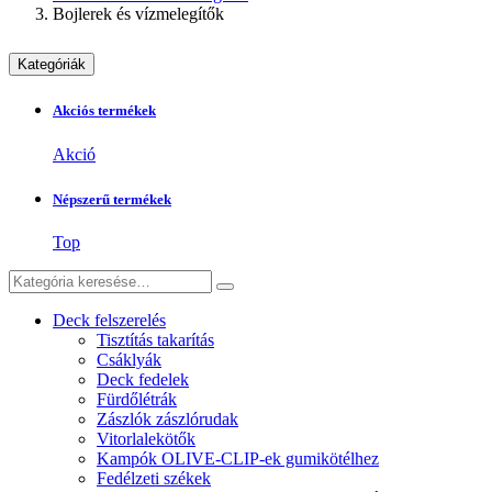
Bojlerek és vízmelegítők
Kategóriák
Akciós termékek
Akció
Népszerű termékek
Top
Deck felszerelés
Tisztítás takarítás
Csáklyák
Deck fedelek
Fürdőlétrák
Zászlók zászlórudak
Vitorlalekötők
Kampók OLIVE-CLIP-ek gumikötélhez
Fedélzeti székek