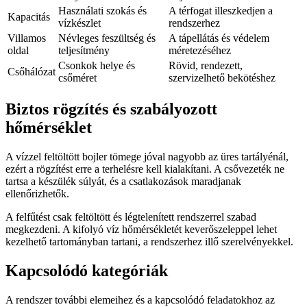
Használati szokás és
A térfogat illeszkedjen a
Kapacitás
vízkészlet
rendszerhez
Villamos
Névleges feszültség és
A tápellátás és védelem
oldal
teljesítmény
méretezéséhez
Csonkok helye és
Rövid, rendezett,
Csőhálózat
csőméret
szervizelhető bekötéshez
Biztos rögzítés és szabályozott
hőmérséklet
A vízzel feltöltött bojler tömege jóval nagyobb az üres tartályénál,
ezért a rögzítést erre a terhelésre kell kialakítani. A csővezeték ne
tartsa a készülék súlyát, és a csatlakozások maradjanak
ellenőrizhetők.
A felfűtést csak feltöltött és légtelenített rendszerrel szabad
megkezdeni. A kifolyó víz hőmérsékletét keverőszeleppel lehet
kezelhető tartományban tartani, a rendszerhez illő szerelvényekkel.
Kapcsolódó kategóriák
A rendszer további elemeihez és a kapcsolódó feladatokhoz az