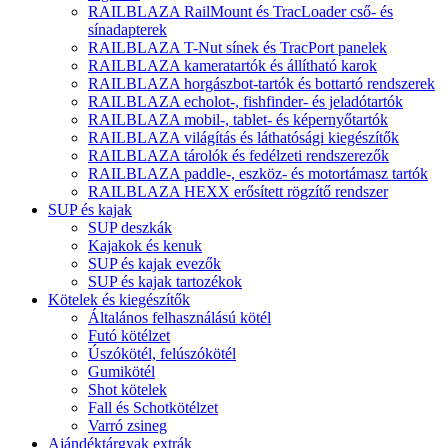
RAILBLAZA RailMount és TracLoader cső- és
sínadapterek
RAILBLAZA T-Nut sínek és TracPort panelek
RAILBLAZA kameratartók és állítható karok
RAILBLAZA horgászbot-tartók és bottartó rendszerek
RAILBLAZA echolot-, fishfinder- és jeladótartók
RAILBLAZA mobil-, tablet- és képernyőtartók
RAILBLAZA világítás és láthatósági kiegészítők
RAILBLAZA tárolók és fedélzeti rendszerezők
RAILBLAZA paddle-, eszköz- és motortámasz tartók
RAILBLAZA HEXX erősített rögzítő rendszer
SUP és kajak
SUP deszkák
Kajakok és kenuk
SUP és kajak evezők
SUP és kajak tartozékok
Kötelek és kiegészítők
Általános felhasználású kötél
Futó kötélzet
Úszókötél, felúszókötél
Gumikötél
Shot kötelek
Fall és Schotkötélzet
Varró zsineg
Ajándéktárgyak extrák