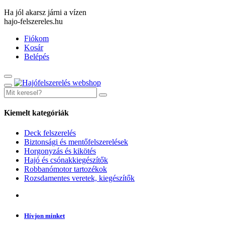
Ha jól akarsz járni a vízen
hajo-felszereles.hu
Fiókom
Kosár
Belépés
Kiemelt kategóriák
Deck felszerelés
Biztonsági és mentőfelszerelések
Horgonyzás és kikötés
Hajó és csónakkiegészítők
Robbanómotor tartozékok
Rozsdamentes veretek, kiegészítők
Hívjon minket