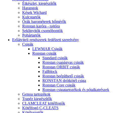
Étkészlet, kiegészítők
Harangok
Kések Wichard
Kulcstartók
Órák barométerek hőmérők
Ronstan karóra - rajtóra
Seklinyitók csomóbontók
Pohártartók
Erőátviteli rendszerek fedélzeti szerelvény
Csigák
LEWMAR Csigák
Ronstan csigák
Standard csigák
Ronstan csapágyas csigák
Ronstan ORBIT csigák
Fallblock
Ronstan beépíthető csigák
RONSTAN drótkötél csiga
Ronstan Core csigák
Ronstan csigatartozékok és pótalkatrészek
Genoa tartozékok
Trapéz kiegészítők
CLAMCLEAT kötélfogók
Kötélfogó C-CLEATS
Kötélvezetők