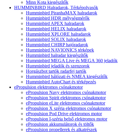
Minn Kota kiegészítők
HUMMINBIRD Halradarok, Térképolvasók
Humminbird PiranhaMAX halradarok
Humminbird HDR mélységmérők
Humminbird APEX halradarok
Humminbird HELIX halradarok
Humminbird XPLORE halradarok
Humminbird SOLIX halradarok
Humminbird CHIRP hajóradarok
Humminbird NAVIONICS térképek
Humminbird halradar kiegészítők
Humminbird MEGA Live és MEGA 360 jeladók
Humminbird jeladók és szenzorok
Horgászbot tartók radarfej tartók
Humminbird hálózati és NMEA kiegészítők
Humminbird AutoChart és térképezés
ePropulsion elektromos csónakmotor
ePropulsion Navy elektromos csónakmotor
ePropulsion Spirit elektromos csónakmotor
ePropulsion eLite elektromos csónakmotor
ePropulsion X széria elektromos csónakmotor
ePropulsion Pod Drive elektromos motor
ePropulsion I-széria belső elektromos motor
ePropulsion akkumulátorok és töltők
ePropulsion propellerek és alkatrészek