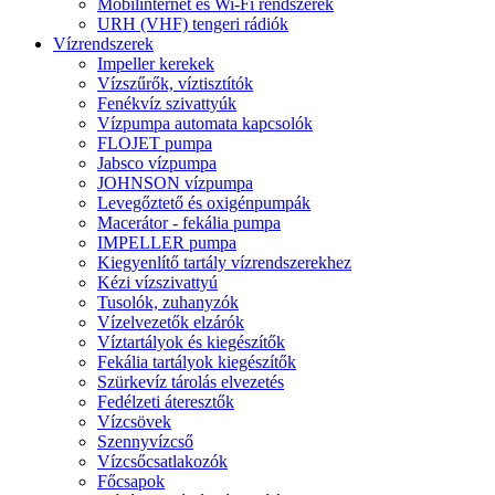
Mobilinternet és Wi-Fi rendszerek
URH (VHF) tengeri rádiók
Vízrendszerek
Impeller kerekek
Vízszűrők, víztisztítók
Fenékvíz szivattyúk
Vízpumpa automata kapcsolók
FLOJET pumpa
Jabsco vízpumpa
JOHNSON vízpumpa
Levegőztető és oxigénpumpák
Macerátor - fekália pumpa
IMPELLER pumpa
Kiegyenlítő tartály vízrendszerekhez
Kézi vízszivattyú
Tusolók, zuhanyzók
Vízelvezetők elzárók
Víztartályok és kiegészítők
Fekália tartályok kiegészítők
Szürkevíz tárolás elvezetés
Fedélzeti áteresztők
Vízcsövek
Szennyvízcső
Vízcsőcsatlakozók
Főcsapok