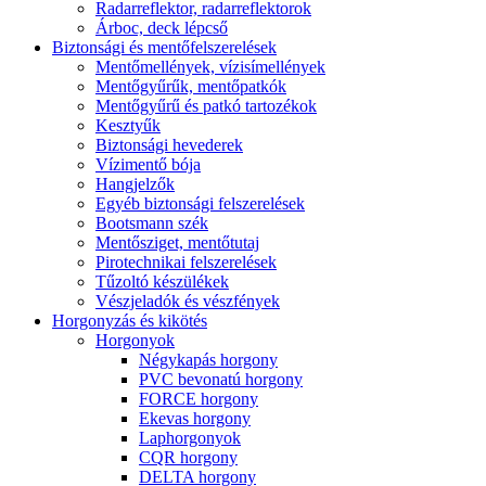
Radarreflektor, radarreflektorok
Árboc, deck lépcső
Biztonsági és mentőfelszerelések
Mentőmellények, vízisímellények
Mentőgyűrűk, mentőpatkók
Mentőgyűrű és patkó tartozékok
Kesztyűk
Biztonsági hevederek
Vízimentő bója
Hangjelzők
Egyéb biztonsági felszerelések
Bootsmann szék
Mentősziget, mentőtutaj
Pirotechnikai felszerelések
Tűzoltó készülékek
Vészjeladók és vészfények
Horgonyzás és kikötés
Horgonyok
Négykapás horgony
PVC bevonatú horgony
FORCE horgony
Ekevas horgony
Laphorgonyok
CQR horgony
DELTA horgony