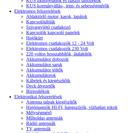
KUS motorjeladók és riasztó tartozékok
KUS kormányállás-, trim- és sebességmérők
Elektromos felszerelések
Ablaktörlő motor, karok, lapátok
Kapcsolótáblák
Szivargyújtó csatlakozó
Kapcsolók kapcsoló panelek
Hajókürt
Elektromos csatlakozók 12 - 24 Volt
Elektromos csatlakozók 230 Volt
220 voltos hosszabbítók, átalakítók
Akkumulátor dobozok
Akkumulátor saruk
Akkumulátor töltők
Akkumulátorok
Kábelek és kiegészítőik
Deck átvezetők
Biztosítékok
Elektronikai felszerelések
Antenna talpak kiegészítők
Hajómagnók HI-FI, hangszórók, vízhatlan tokok
Mélységmérő
Műholdas antennák
Rádió antennák
TV antennák