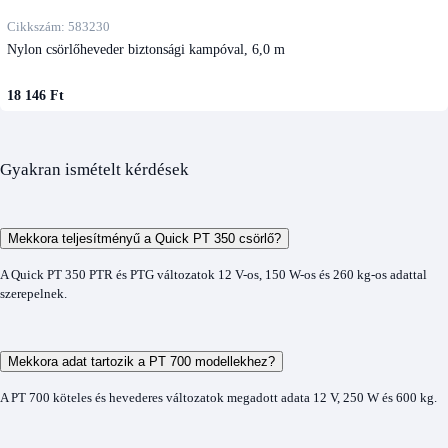
Cikkszám: 583230
Nylon csörlőheveder biztonsági kampóval, 6,0 m
18 146 Ft
Gyakran ismételt kérdések
Mekkora teljesítményű a Quick PT 350 csörlő?
A Quick PT 350 PTR és PTG változatok 12 V-os, 150 W-os és 260 kg-os adattal
szerepelnek.
Mekkora adat tartozik a PT 700 modellekhez?
A PT 700 köteles és hevederes változatok megadott adata 12 V, 250 W és 600 kg.