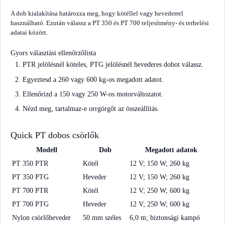
A dob kialakítása határozza meg, hogy kötéllel vagy hevederrel
használható. Ezután válassz a PT 350 és PT 700 teljesítmény- és terhelési
adatai között.
Gyors választási ellenőrzőlista
PTR jelölésnél köteles, PTG jelölésnél hevederes dobot válassz.
Egyeztesd a 260 vagy 600 kg-os megadott adatot.
Ellenőrizd a 150 vagy 250 W-os motorváltozatot.
Nézd meg, tartalmaz-e orrgörgőt az összeállítás.
Quick PT dobos csörlők
Modell
Dob
Megadott adatok
PT 350 PTR
Kötél
12 V; 150 W; 260 kg
PT 350 PTG
Heveder
12 V; 150 W; 260 kg
PT 700 PTR
Kötél
12 V; 250 W; 600 kg
PT 700 PTG
Heveder
12 V; 250 W; 600 kg
Nylon csörlőheveder
50 mm széles
6,0 m; biztonsági kampó