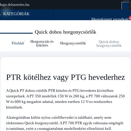
hajo-felszereles.hu
KATEGÓRIÁK
Megtekintett termékek
Megtekintett termékek
KATEGÓRIÁK
Quick dobos horgonycsörlők
Horgonyzás és
Quick dobos
Főoldal
Horgonycsörlők
kikötés
horgonycsörlők
PTR kötélhez vagy PTG hevederhez
A Quick PT dobos csörlők PTR köteles és PTG hevederes kivitelben
szerepelnek. A PT 350 modellek 150 W és 260 kg, a PT 700 változatok 250
W és 600 kg megadott adattal, minden esetben 12 V-os rendszerhez
készülnek.
A kategóriában külön nylon csörlőheveder is található, amely nem
elektromos Quick horgonycsörlő. A PT 700 PTR egyik változata orrgörgőt
is tartalmaz, ezért a csomagtartalmat modellenként ellenőrizni kell.