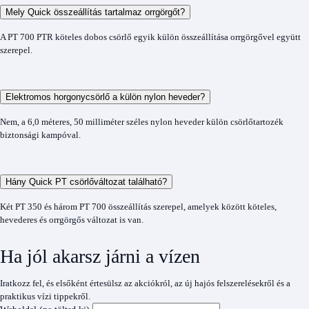
Mely Quick összeállítás tartalmaz orrgörgőt?
A PT 700 PTR köteles dobos csörlő egyik külön összeállítása orrgörgővel együtt
szerepel.
Elektromos horgonycsörlő a külön nylon heveder?
Nem, a 6,0 méteres, 50 milliméter széles nylon heveder külön csörlőtartozék
biztonsági kampóval.
Hány Quick PT csörlőváltozat található?
Két PT 350 és három PT 700 összeállítás szerepel, amelyek között köteles,
hevederes és orrgörgős változat is van.
Ha jól akarsz járni a vízen
Iratkozz fel, és elsőként értesülsz az akciókról, az új hajós felszerelésekről és a
praktikus vízi tippekről.