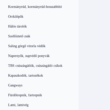
Kormányrúd, kormányrúd-hosszabbító
Orrkilépők
Hálós tárolók
Szellőztető zsák
Saling görgő vitorla védők
Napernyők, napvédő ponyvák
TBS csúszásgátlók, csúszásgátló csíkok
Kapaszkodók, tartozékok
Gangways
Fürdőtrepnik, fartrepnik
Latni, latnivég