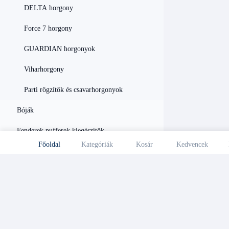
DELTA horgony
Force 7 horgony
GUARDIAN horgonyok
Viharhorgony
Parti rögzítők és csavarhorgonyok
Bóják
Fenderek pufferek kiegészítők
Főoldal
Kategóriák
Kosár
Kedvencek
Kikötőbikák
Kötélrugó kutyacsont
Horgonylánc seklik
Láncstopper - horgony orrcsiga -
láncvezető