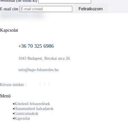
Weboldal (ne töltsd ki)
Feliratkozom
E-mail cím
Kapcsolat
+36 70 325 6986
1043 Budapest, Bocskai utca 26.
info@hajo-felszereles.hu
Kövess minket :
Menü
Kötelező felszerelések
Humminbird halradarok
Gumicsónakok
Kapcsolat