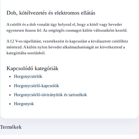
Dob, kötélvezetés és elektromos ellátás
A csörlőt és a dob vonalát úgy helyezd el, hogy a kötél vagy heveder
egyenesen fusson fel. Az orrgörgős csomagot külön változatként kezeld.
A 12 V-os tápellátást, vezetékezést és kapcsolást a kiválasztott csörlőhöz
méretezd. A külön nylon heveder alkalmazhatóságát ne következtesd a
kategóriába sorolásból.
Kapcsolódó kategóriák
Horgonycsörlők
Horgonycsörlő-kapcsolók
Horgonycsörlő-távirányítók és tartozékok
Horgonyok
Termékek