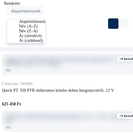
Rendezés:
Alapértelmezett
Alapértelmezett
Név (A–Z)
Név (Z–A)
Ár (növekvő)
Ár (csökkenő)
+4 kivitel
Cikkszám: 584880
Quick PT 350 PTR elektromos köteles dobos horgonycsörlő, 12 V
625 450 Ft
+3 kivitel