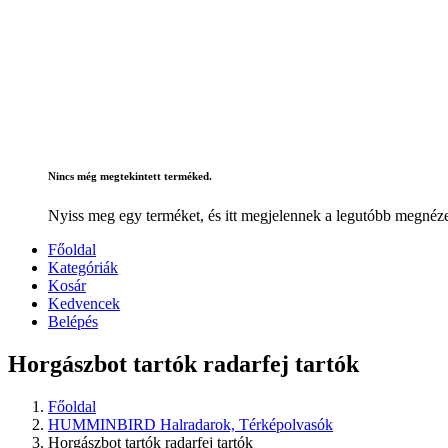
Nincs még megtekintett terméked.
Nyiss meg egy terméket, és itt megjelennek a legutóbb megnéze
Főoldal
Kategóriák
Kosár
Kedvencek
Belépés
Horgászbot tartók radarfej tartók
Főoldal
HUMMINBIRD Halradarok, Térképolvasók
Horgászbot tartók radarfej tartók