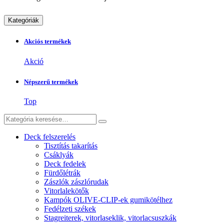
Kategóriák
Akciós termékek
Akció
Népszerű termékek
Top
Deck felszerelés
Tisztítás takarítás
Csáklyák
Deck fedelek
Fürdőlétrák
Zászlók zászlórudak
Vitorlalekötők
Kampók OLIVE-CLIP-ek gumikötélhez
Fedélzeti székek
Stagreiterek, vitorlaseklik, vitorlacsuszkák