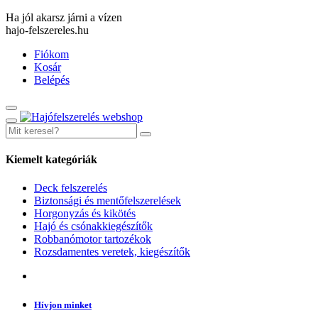
Ha jól akarsz járni a vízen
hajo-felszereles.hu
Fiókom
Kosár
Belépés
Kiemelt kategóriák
Deck felszerelés
Biztonsági és mentőfelszerelések
Horgonyzás és kikötés
Hajó és csónakkiegészítők
Robbanómotor tartozékok
Rozsdamentes veretek, kiegészítők
Hívjon minket