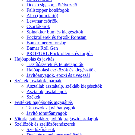
Deck csigasor, kötélvezető
Fallstopper kötélfogók
Alba (bum tartó)
Lewmar csörlők
Csörlőkarok
Spinakker bum és kiegészítők
Fockrollerek és forgók Ronstan
Bamar merev forstag
Bamar Roll Gen
PROFURL Fockrollerek és forgók
Hajóápolás és javítás
Tisztítószerek és felületápolók
Hajóápolási eszközök és kiegészítők
Javítóanyagok, epoxi és üvegszál
Székek, asztalok, párnák
Asztalláb asztaltalp, székláb kiegészítők
Asztalok, asztallapok
Székek
Festékek hajóápolás algagátlás
Tapaszok - javítóanyagok
Javító tömítőanyagok
Vitorla, spinakker javítók, ragasztó szalagok
Szellőzők és szellőzőrendszerek
Szellőzőrácsok
Deck és napelemes szellőzők