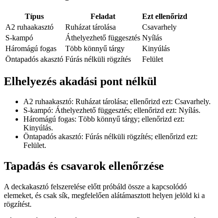
Típus
Feladat
Ezt ellenőrizd
A2 ruhaakasztó
Ruházat tárolása
Csavarhely
S-kampó
Áthelyezhető függesztés
Nyílás
Háromágú fogas
Több könnyű tárgy
Kinyúlás
Öntapadós akasztó
Fúrás nélküli rögzítés
Felület
Elhelyezés akadási pont nélkül
A2 ruhaakasztó: Ruházat tárolása; ellenőrizd ezt: Csavarhely.
S-kampó: Áthelyezhető függesztés; ellenőrizd ezt: Nyílás.
Háromágú fogas: Több könnyű tárgy; ellenőrizd ezt:
Kinyúlás.
Öntapadós akasztó: Fúrás nélküli rögzítés; ellenőrizd ezt:
Felület.
Tapadás és csavarok ellenőrzése
A deckakasztó felszerelése előtt próbáld össze a kapcsolódó
elemeket, és csak sík, megfelelően alátámasztott helyen jelöld ki a
rögzítést.