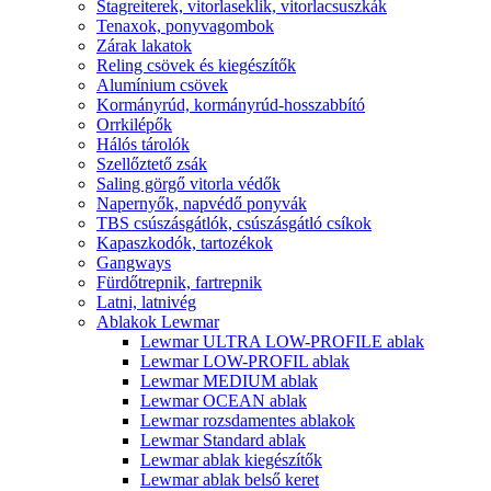
Stagreiterek, vitorlaseklik, vitorlacsuszkák
Tenaxok, ponyvagombok
Zárak lakatok
Reling csövek és kiegészítők
Alumínium csövek
Kormányrúd, kormányrúd-hosszabbító
Orrkilépők
Hálós tárolók
Szellőztető zsák
Saling görgő vitorla védők
Napernyők, napvédő ponyvák
TBS csúszásgátlók, csúszásgátló csíkok
Kapaszkodók, tartozékok
Gangways
Fürdőtrepnik, fartrepnik
Latni, latnivég
Ablakok Lewmar
Lewmar ULTRA LOW-PROFILE ablak
Lewmar LOW-PROFIL ablak
Lewmar MEDIUM ablak
Lewmar OCEAN ablak
Lewmar rozsdamentes ablakok
Lewmar Standard ablak
Lewmar ablak kiegészítők
Lewmar ablak belső keret