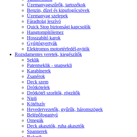
Üzemanyagszűrők, tartozékok
Benzin, dízel és kipufogócsövek
Üzemanyag szelepek
Fáradtolaj leszívó
Quick Stop biztonsági kapcsolók
Hangtompítólemez
Hosszabító karok
Gyújtógyertyák
Elektromos motortérfedél-nyitók
Rozsdamentes veretek, kiegészítők
Seklik
Patentseklik - snapsekli
Karabínerek
Zsanérok
Deck szem
Drótkötelek
Drótkötél szorítók, rögzítők
Nipli
Kötélszív
Hevedervezetők, gyűrűk, háromszögek
Belépőfogantyú
Omegák
Deck akasztók, ruha akasztók
Spannerek
Bolcnik