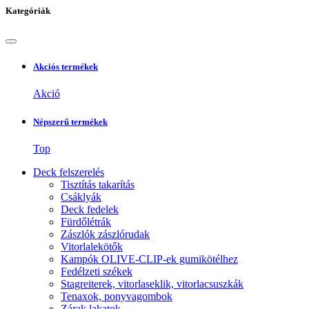
Kategóriák
Akciós termékek
Akció
Népszerű termékek
Top
Deck felszerelés
Tisztítás takarítás
Csáklyák
Deck fedelek
Fürdőlétrák
Zászlók zászlórudak
Vitorlalekötők
Kampók OLIVE-CLIP-ek gumikötélhez
Fedélzeti székek
Stagreiterek, vitorlaseklik, vitorlacsuszkák
Tenaxok, ponyvagombok
Zárak lakatok