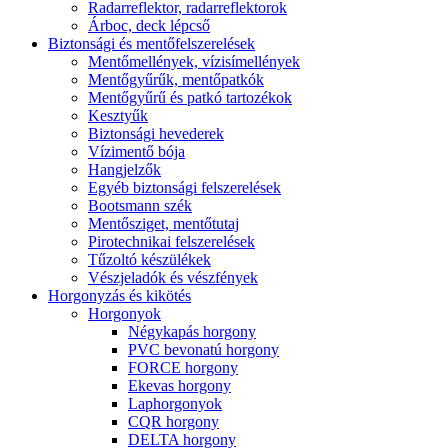
Radarreflektor, radarreflektorok
Árboc, deck lépcső
Biztonsági és mentőfelszerelések
Mentőmellények, vízisímellények
Mentőgyűrűk, mentőpatkók
Mentőgyűrű és patkó tartozékok
Kesztyűk
Biztonsági hevederek
Vízimentő bója
Hangjelzők
Egyéb biztonsági felszerelések
Bootsmann szék
Mentősziget, mentőtutaj
Pirotechnikai felszerelések
Tűzoltó készülékek
Vészjeladók és vészfények
Horgonyzás és kikötés
Horgonyok
Négykapás horgony
PVC bevonatú horgony
FORCE horgony
Ekevas horgony
Laphorgonyok
CQR horgony
DELTA horgony