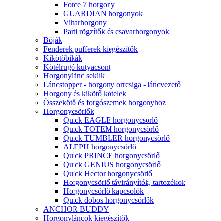
Force 7 horgony
GUARDIAN horgonyok
Viharhorgony
Parti rögzítők és csavarhorgonyok
Bóják
Fenderek pufferek kiegészítők
Kikötőbikák
Kötélrugó kutyacsont
Horgonylánc seklik
Láncstopper - horgony orrcsiga - láncvezető
Horgony és kikötő kötelek
Összekötő és forgószemek horgonyhoz
Horgonycsörlők
Quick EAGLE horgonycsörlő
Quick TOTEM horgonycsörlő
Quick TUMBLER horgonycsörlő
ALEPH horgonycsörlő
Quick PRINCE horgonycsörlő
Quick GENIUS horgonycsörlő
Quick Hector horgonycsörlő
Horgonycsörlő távirányítók, tartozékok
Horgonycsörlő kapcsolók
Quick dobos horgonycsörlők
ANCHOR BUDDY
Horgonyláncok kiegészítők