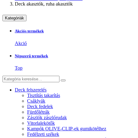
Deck akasztók, ruha akasztók
Kategóriák
Akciós termékek
Akció
Népszerű termékek
Top
Deck felszerelés
Tisztítás takarítás
Csáklyák
Deck fedelek
Fürdőlétrák
Zászlók zászlórudak
Vitorlalekötők
Kampók OLIVE-CLIP-ek gumikötélhez
Fedélzeti székek