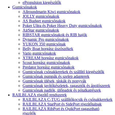
ePropulsion kiegészítők
Gumicsónakok
Allroundmarin Kiwi gumicsónakok
JOLLY gumicsónakok
AS Budget gumicsónakok
Poker Ultra és Poker Heavy Duty gumicsónakok
AirStar gumicsónakok
RIBSTAR gumicsónakok és RIB hajók
Dynamic Pro gumicsónakok
YUKON 350 gumicsónak
Belly Boat horgász úszószékek
Vario gumicsónakok
XTREAM horgász gumicsónakok
Scout horgász gumicsónakok
Predator horgász gumicsónakok
Gumicsónak csónakkerekek és szállító kiegészítők
Gumicsónak pumpák és szelep adapterek
Gumicsónak ülések, táskák és ponyvák
Gumicsónak javítókészletek, ragasztók és ápolószerek
Gumicsónak padlók, ülőpadok és pótalkatrészek
RAILBLAZA rögzítő rendszerek
RAILBLAZA C-TUG szállítókocsik és csónakkerekek
RAILBLAZA StarPort és SidePort rögzítőtalpak
RAILBLAZA RibPort és QuikPort ragasztható
rögzítők