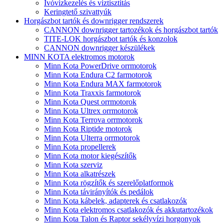
Ivóvízkezelés és víztisztítás
Keringtető szivattyúk
Horgászbot tartók és downrigger rendszerek
CANNON downrigger tartozékok és horgászbot tartók
TITE-LOK horgászbot tartók és konzolok
CANNON downrigger készülékek
MINN KOTA elektromos motorok
Minn Kota PowerDrive orrmotorok
Minn Kota Endura C2 farmotorok
Minn Kota Endura MAX farmotorok
Minn Kota Traxxis farmotorok
Minn Kota Quest orrmotorok
Minn Kota Ultrex orrmotorok
Minn Kota Terrova orrmotorok
Minn Kota Riptide motorok
Minn Kota Ulterra orrmotorok
Minn Kota propellerek
Minn Kota motor kiegészítők
Minn Kota szerviz
Minn Kota alkatrészek
Minn Kota rögzítők és szerelőplatformok
Minn Kota távirányítók és pedálok
Minn Kota kábelek, adapterek és csatlakozók
Minn Kota elektromos csatlakozók és akkutartozékok
Minn Kota Talon és Raptor sekélyvízi horgonyok