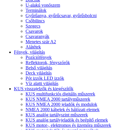
U-alakú vonószem
Terminálok
Gyűrűanya, gyűrűcsavar, gyűrűsbolcni
Csőbilincs
Szegecs
Csavarok
Csavaranyák
Menetes szár A2
Alátétek
Fények, világítás
Pozíciófények
Reflektorok, fényszórók
Belső világítás
Deck világítás
Pót izzók LED izzók
Víz alatti világítás
KUS visszajelzők és kiegészítők
KUS multifunkciós digitális műszerek
KUS NMEA 2000 tartályműszerek
KUS NMEA 2000 jeladók és modulok
NMEA 2000 kábelek és hálózati elemek
KUS analóg tartályszint műszerek
KUS analóg tartályjeladók és beépítő elemek
KUS motor-, elektromos és üzemóra műszerek