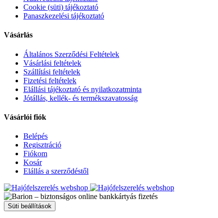
Cookie (süti) tájékoztató
Panaszkezelési tájékoztató
Vásárlás
Általános Szerződési Feltételek
Vásárlási feltételek
Szállítási feltételek
Fizetési feltételek
Elállási tájékoztató és nyilatkozatminta
Jótállás, kellék- és termékszavatosság
Vásárlói fiók
Belépés
Regisztráció
Fiókom
Kosár
Elállás a szerződéstől
Süti beállítások