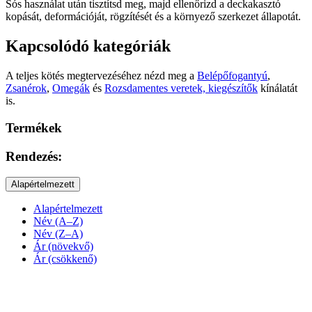
Sós használat után tisztítsd meg, majd ellenőrizd a deckakasztó
kopását, deformációját, rögzítését és a környező szerkezet állapotát.
Kapcsolódó kategóriák
A teljes kötés megtervezéséhez nézd meg a
Belépőfogantyú
,
Zsanérok
,
Omegák
és
Rozsdamentes veretek, kiegészítők
kínálatát
is.
Termékek
Rendezés:
Alapértelmezett
Alapértelmezett
Név (A–Z)
Név (Z–A)
Ár (növekvő)
Ár (csökkenő)