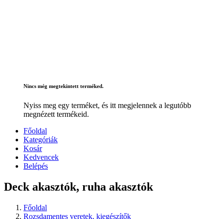
Nincs még megtekintett terméked.
Nyiss meg egy terméket, és itt megjelennek a legutóbb
megnézett termékeid.
Főoldal
Kategóriák
Kosár
Kedvencek
Belépés
Deck akasztók, ruha akasztók
Főoldal
Rozsdamentes veretek, kiegészítők