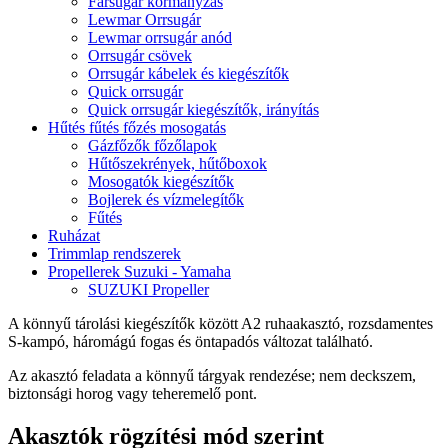
Farsugár kormányzás
Lewmar Orrsugár
Lewmar orrsugár anód
Orrsugár csövek
Orrsugár kábelek és kiegészítők
Quick orrsugár
Quick orrsugár kiegészítők, irányítás
Hűtés fűtés főzés mosogatás
Gázfőzők főzőlapok
Hűtőszekrények, hűtőboxok
Mosogatók kiegészítők
Bojlerek és vízmelegítők
Fűtés
Ruházat
Trimmlap rendszerek
Propellerek Suzuki - Yamaha
SUZUKI Propeller
A könnyű tárolási kiegészítők között A2 ruhaakasztó, rozsdamentes
S-kampó, háromágú fogas és öntapadós változat található.
Az akasztó feladata a könnyű tárgyak rendezése; nem deckszem,
biztonsági horog vagy teheremelő pont.
Akasztók rögzítési mód szerint