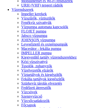
Mobilinternet és Wi-Fi rendszerek
URH (VHF) tengeri rádiók
Vízrendszerek
Impeller kerekek
Vízszűrők, víztisztítók
Fenékvíz szivattyúk
Vízpumpa automata kapcsolók
FLOJET pumpa
Jabsco vízpumpa
JOHNSON vízpumpa
Levegőztető és oxigénpumpák
Macerátor - fekália pumpa
IMPELLER pumpa
Kiegyenlítő tartály vízrendszerekhez
Kézi vízszivattyú
Tusolók, zuhanyzók
Vízelvezetők elzárók
Víztartályok és kiegészítők
Fekália tartályok kiegészítők
Szürkevíz tárolás elvezetés
Fedélzeti áteresztők
Vízcsövek
Szennyvízcső
Vízcsőcsatlakozók
Főcsapok