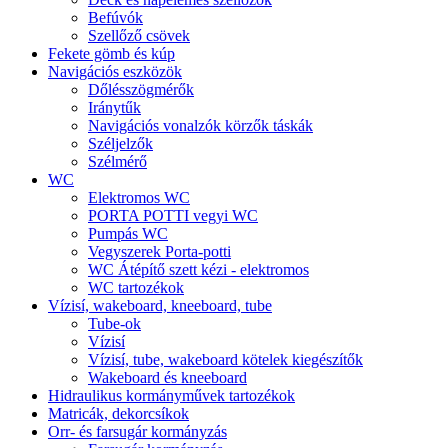
Befúvók
Szellőző csövek
Fekete gömb és kúp
Navigációs eszközök
Dőlésszögmérők
Iránytűk
Navigációs vonalzók körzők táskák
Széljelzők
Szélmérő
WC
Elektromos WC
PORTA POTTI vegyi WC
Pumpás WC
Vegyszerek Porta-potti
WC Átépítő szett kézi - elektromos
WC tartozékok
Vízisí, wakeboard, kneeboard, tube
Tube-ok
Vízisí
Vízisí, tube, wakeboard kötelek kiegészítők
Wakeboard és kneeboard
Hidraulikus kormányművek tartozékok
Matricák, dekorcsíkok
Orr- és farsugár kormányzás