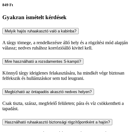
849 Ft
Gyakran ismételt kérdések
Melyik hajós ruhaakasztó való a kabinba?
A tárgy tömege, a rendelkezésre álló hely és a rögzítési mód alapján
válassz; nedves ruhához korrózióálló kivitel kell.
Mire használható a rozsdamentes S-kampó?
Könnyű tárgy ideiglenes felakasztására, ha mindkét vége biztosan
felfekszik és hullámzáskor sem tud leugrani.
Megbízható az öntapadós akasztó nedves helyen?
Csak tiszta, száraz, megfelelő felületen; pára és víz csökkentheti a
tapadást.
Használható ruhaakasztó biztonsági rögzítőpontként a hajón?