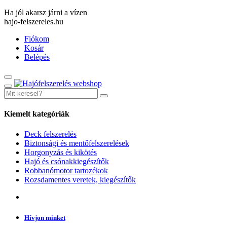
Ha jól akarsz járni a vízen
hajo-felszereles.hu
Fiókom
Kosár
Belépés
Kiemelt kategóriák
Deck felszerelés
Biztonsági és mentőfelszerelések
Horgonyzás és kikötés
Hajó és csónakkiegészítők
Robbanómotor tartozékok
Rozsdamentes veretek, kiegészítők
Hívjon minket