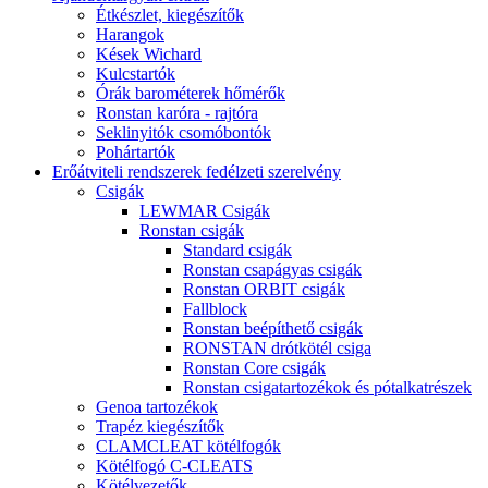
Étkészlet, kiegészítők
Harangok
Kések Wichard
Kulcstartók
Órák barométerek hőmérők
Ronstan karóra - rajtóra
Seklinyitók csomóbontók
Pohártartók
Erőátviteli rendszerek fedélzeti szerelvény
Csigák
LEWMAR Csigák
Ronstan csigák
Standard csigák
Ronstan csapágyas csigák
Ronstan ORBIT csigák
Fallblock
Ronstan beépíthető csigák
RONSTAN drótkötél csiga
Ronstan Core csigák
Ronstan csigatartozékok és pótalkatrészek
Genoa tartozékok
Trapéz kiegészítők
CLAMCLEAT kötélfogók
Kötélfogó C-CLEATS
Kötélvezetők