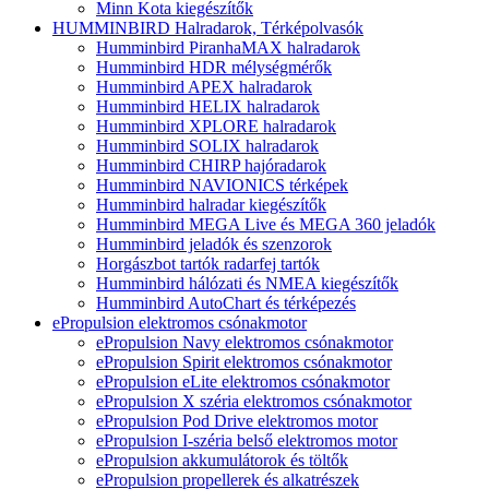
Minn Kota kiegészítők
HUMMINBIRD Halradarok, Térképolvasók
Humminbird PiranhaMAX halradarok
Humminbird HDR mélységmérők
Humminbird APEX halradarok
Humminbird HELIX halradarok
Humminbird XPLORE halradarok
Humminbird SOLIX halradarok
Humminbird CHIRP hajóradarok
Humminbird NAVIONICS térképek
Humminbird halradar kiegészítők
Humminbird MEGA Live és MEGA 360 jeladók
Humminbird jeladók és szenzorok
Horgászbot tartók radarfej tartók
Humminbird hálózati és NMEA kiegészítők
Humminbird AutoChart és térképezés
ePropulsion elektromos csónakmotor
ePropulsion Navy elektromos csónakmotor
ePropulsion Spirit elektromos csónakmotor
ePropulsion eLite elektromos csónakmotor
ePropulsion X széria elektromos csónakmotor
ePropulsion Pod Drive elektromos motor
ePropulsion I-széria belső elektromos motor
ePropulsion akkumulátorok és töltők
ePropulsion propellerek és alkatrészek