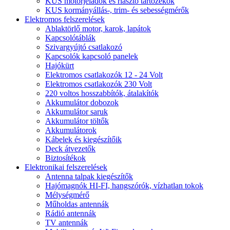
KUS motorjeladók és riasztó tartozékok
KUS kormányállás-, trim- és sebességmérők
Elektromos felszerelések
Ablaktörlő motor, karok, lapátok
Kapcsolótáblák
Szivargyújtó csatlakozó
Kapcsolók kapcsoló panelek
Hajókürt
Elektromos csatlakozók 12 - 24 Volt
Elektromos csatlakozók 230 Volt
220 voltos hosszabbítók, átalakítók
Akkumulátor dobozok
Akkumulátor saruk
Akkumulátor töltők
Akkumulátorok
Kábelek és kiegészítőik
Deck átvezetők
Biztosítékok
Elektronikai felszerelések
Antenna talpak kiegészítők
Hajómagnók HI-FI, hangszórók, vízhatlan tokok
Mélységmérő
Műholdas antennák
Rádió antennák
TV antennák