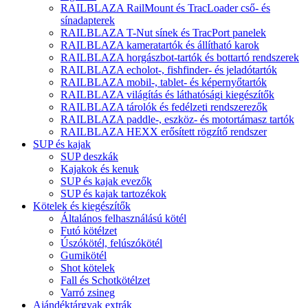
RAILBLAZA RailMount és TracLoader cső- és
sínadapterek
RAILBLAZA T-Nut sínek és TracPort panelek
RAILBLAZA kameratartók és állítható karok
RAILBLAZA horgászbot-tartók és bottartó rendszerek
RAILBLAZA echolot-, fishfinder- és jeladótartók
RAILBLAZA mobil-, tablet- és képernyőtartók
RAILBLAZA világítás és láthatósági kiegészítők
RAILBLAZA tárolók és fedélzeti rendszerezők
RAILBLAZA paddle-, eszköz- és motortámasz tartók
RAILBLAZA HEXX erősített rögzítő rendszer
SUP és kajak
SUP deszkák
Kajakok és kenuk
SUP és kajak evezők
SUP és kajak tartozékok
Kötelek és kiegészítők
Általános felhasználású kötél
Futó kötélzet
Úszókötél, felúszókötél
Gumikötél
Shot kötelek
Fall és Schotkötélzet
Varró zsineg
Ajándéktárgyak extrák