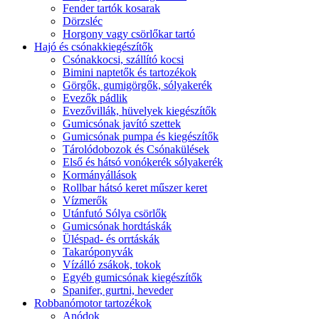
Fender tartók kosarak
Dörzsléc
Horgony vagy csörlőkar tartó
Hajó és csónakkiegészítők
Csónakkocsi, szállító kocsi
Bimini naptetők és tartozékok
Görgők, gumigörgők, sólyakerék
Evezők pádlik
Evezővillák, hüvelyek kiegészítők
Gumicsónak javító szettek
Gumicsónak pumpa és kiegészítők
Tárolódobozok és Csónakülések
Első és hátsó vonókerék sólyakerék
Kormányállások
Rollbar hátsó keret műszer keret
Vízmerők
Utánfutó Sólya csörlők
Gumicsónak hordtáskák
Üléspad- és orrtáskák
Takaróponyvák
Vízálló zsákok, tokok
Egyéb gumicsónak kiegészítők
Spanifer, gurtni, heveder
Robbanómotor tartozékok
Anódok