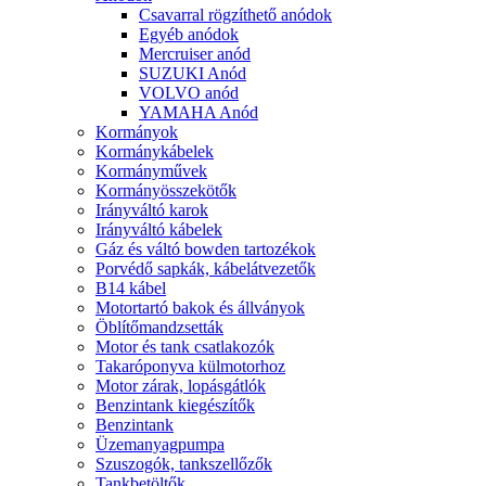
Csavarral rögzíthető anódok
Egyéb anódok
Mercruiser anód
SUZUKI Anód
VOLVO anód
YAMAHA Anód
Kormányok
Kormánykábelek
Kormányművek
Kormányösszekötők
Irányváltó karok
Irányváltó kábelek
Gáz és váltó bowden tartozékok
Porvédő sapkák, kábelátvezetők
B14 kábel
Motortartó bakok és állványok
Öblítőmandzsetták
Motor és tank csatlakozók
Takaróponyva külmotorhoz
Motor zárak, lopásgátlók
Benzintank kiegészítők
Benzintank
Üzemanyagpumpa
Szuszogók, tankszellőzők
Tankbetöltők