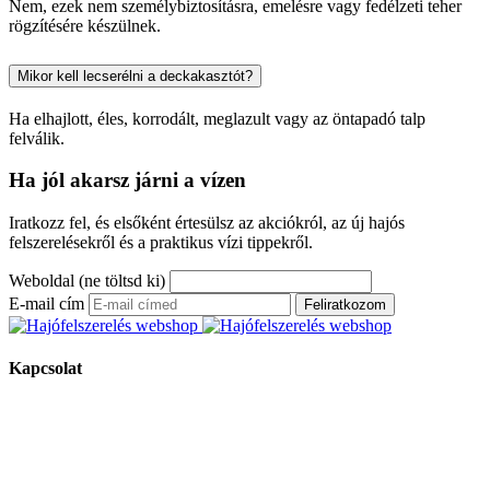
Nem, ezek nem személybiztosításra, emelésre vagy fedélzeti teher
rögzítésére készülnek.
Mikor kell lecserélni a deckakasztót?
Ha elhajlott, éles, korrodált, meglazult vagy az öntapadó talp
felválik.
Ha jól akarsz járni a vízen
Iratkozz fel, és elsőként értesülsz az akciókról, az új hajós
felszerelésekről és a praktikus vízi tippekről.
Weboldal (ne töltsd ki)
E-mail cím
Feliratkozom
Kapcsolat