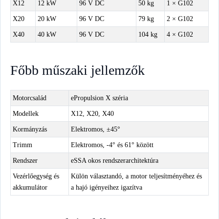
X12
12 kW
96 V DC
50 kg
1 × G102
X20
20 kW
96 V DC
79 kg
2 × G102
X40
40 kW
96 V DC
104 kg
4 × G102
Főbb műszaki jellemzők
Motorcsalád
ePropulsion X széria
Modellek
X12, X20, X40
Kormányzás
Elektromos, ±45°
Trimm
Elektromos, -4° és 61° között
Rendszer
eSSA okos rendszerarchitektúra
Vezérlőegység és
Külön választandó, a motor teljesítményéhez és
akkumulátor
a hajó igényeihez igazítva