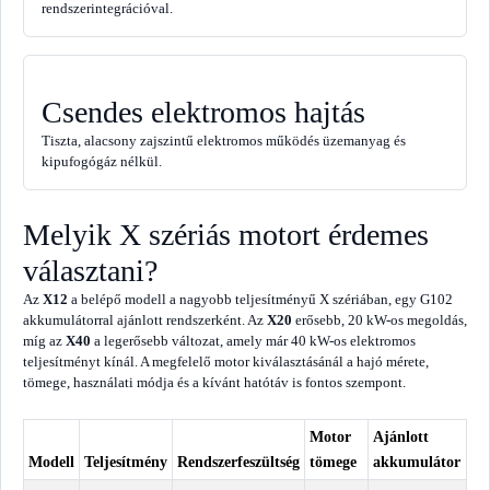
rendszerintegrációval.
Csendes elektromos hajtás
Tiszta, alacsony zajszintű elektromos működés üzemanyag és
kipufogógáz nélkül.
Melyik X szériás motort érdemes
választani?
Az
X12
a belépő modell a nagyobb teljesítményű X szériában, egy G102
akkumulátorral ajánlott rendszerként. Az
X20
erősebb, 20 kW-os megoldás,
míg az
X40
a legerősebb változat, amely már 40 kW-os elektromos
teljesítményt kínál. A megfelelő motor kiválasztásánál a hajó mérete,
tömege, használati módja és a kívánt hatótáv is fontos szempont.
Motor
Ajánlott
Modell
Teljesítmény
Rendszerfeszültség
tömege
akkumulátor