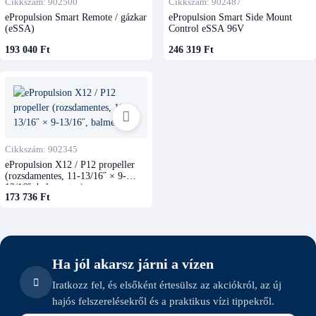
Cikkszám: 902500
Cikkszám: 902487
ePropulsion Smart Remote / gázkar
ePropulsion Smart Side Mount
(eSSA)
Control eSSA 96V
193 040 Ft
246 319 Ft
Cikkszám: 902345
ePropulsion X12 / P12 propeller
(rozsdamentes, 11-13/16˝ × 9-
13/16˝, balmenetes)
173 736 Ft
Ha jól akarsz járni a vízen
Iratkozz fel, és elsőként értesülsz az akciókról, az új
hajós felszerelésekről és a praktikus vízi tippekről.