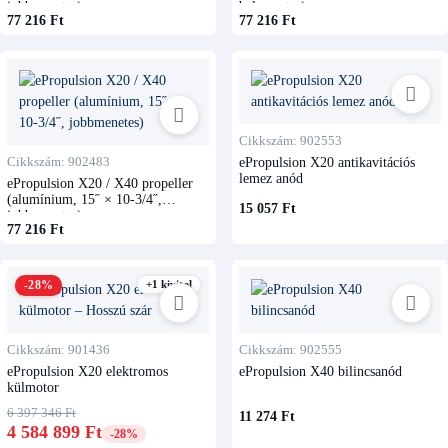
jobbmenetes)
balmenetes)
77 216 Ft
77 216 Ft
Cikkszám: 902553
Cikkszám: 902483
ePropulsion X20 antikavitációs
lemez anód
ePropulsion X20 / X40 propeller
(alumínium, 15˝ × 10-3/4˝,
15 057 Ft
jobbmenetes)
77 216 Ft
-28%
+1 kivitel
Cikkszám: 901436
Cikkszám: 902555
ePropulsion X20 elektromos
ePropulsion X40 bilincsanód
külmotor
6 397 346 Ft
11 274 Ft
4 584 899 Ft
-28%