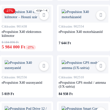
-27%
+1 kivitel
Cikkszám: 901438
Cikkszám: 902554
ePropulsion X40 elektromos
ePropulsion X40 motorházanód
külmotor
8 184 896 Ft
7 644 Ft
5 984 000 Ft
-27%
Cikkszám: 902556
Cikkszám: 902510
ePropulsion X40 uszonyanód
ePropulsion GPS modul / antenna
(I/X-széria)
5 019 Ft
84 938 Ft