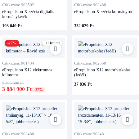
Cikkszám: 902502
Cikkszám: 902488
ePropulsion X-széria digitális
ePropulsion X-széria kormányrúd
kormánykerék
193 040 Ft
332 029 Ft
-27%
+1 kivitel
Cikkszám: 901434
Cikkszám: 902568
ePropulsion X12 elektromos
ePropulsion X12 motorburkolat
külmotor
(fedél)
5 308 600 Ft
37 836 Ft
3 884 900 Ft
-27%
Cikkszám: 902480
Cikkszám: 902481