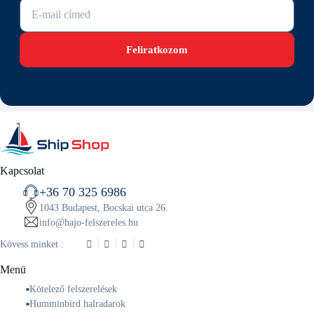
E-mail cím
Feliratkozom
Kapcsolat
+36 70 325 6986
1043 Budapest, Bocskai utca 26.
info@hajo-felszereles.hu
Kövess minket :
Menü
Kötelező felszerelések
Humminbird halradarok