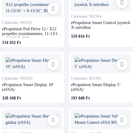
Cikkszám: 902504
Cikkszám: 902347
ePropulsion Smart Control joystick
X-szériához
ePropulsion Pod Drive 12 / X12
propeller (rozsdamentes, 11-13/16˝
559 816 Ft
× 9-13/16˝, RH)
154 432 Ft
Cikkszám: 902503
Cikkszám: 902501
ePropulsion Smart Display 10˝
ePropulsion Smart Display 5˝
(eSSA)
(eSSA)
328 168 Ft
193 040 Ft