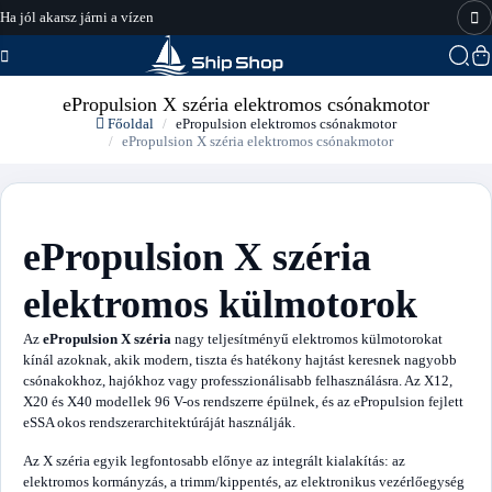
Ha jól akarsz járni a vízen
hajo-felszereles.hu
ePropulsion X széria elektromos csónakmotor
Főoldal
ePropulsion elektromos csónakmotor
ePropulsion X széria elektromos csónakmotor
ePropulsion X széria
elektromos külmotorok
Az
ePropulsion X széria
nagy teljesítményű elektromos külmotorokat
kínál azoknak, akik modern, tiszta és hatékony hajtást keresnek nagyobb
csónakokhoz, hajókhoz vagy professzionálisabb felhasználásra. Az X12,
X20 és X40 modellek 96 V-os rendszerre épülnek, és az ePropulsion fejlett
eSSA okos rendszerarchitektúráját használják.
Az X széria egyik legfontosabb előnye az integrált kialakítás: az
elektromos kormányzás, a trimm/kippentés, az elektronikus vezérlőegység