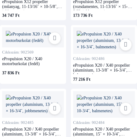
ePropulsion X12 propeller
ePropulsion X12 propeller
(műanyag, 11-13/16˝ × 10-5/8˝,
(rozsdamentes, 11-13/16˝ × 15-
jobbmenetes)
3/8˝, jobbmenetes)
34 747 Ft
173 736 Ft
Cikkszám: 902569
ePropulsion X20 / X40
Cikkszám: 902486
motorburkolat (fedél)
ePropulsion X20 / X40 propeller
(alumínium, 13-3/8˝ × 16-3/4˝,
37 836 Ft
balmenetes)
77 216 Ft
Cikkszám: 902485
Cikkszám: 902484
ePropulsion X20 / X40 propeller
ePropulsion X20 / X40 propeller
(alumínium, 13-3/8˝ × 16-3/4˝,
(alumínium, 15˝ × 10-3/4˝,