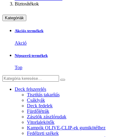
Biztosítékok
Kategóriák
Akciós termékek
Akció
Népszerű termékek
Top
Deck felszerelés
Tisztítás takarítás
Csáklyák
Deck fedelek
Fürdőlétrák
Zászlók zászlórudak
Vitorlalekötők
Kampók OLIVE-CLIP-ek gumikötélhez
Fedélzeti székek