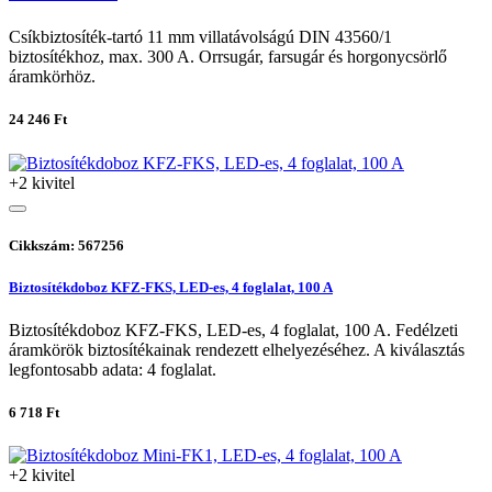
Csíkbiztosíték-tartó 11 mm villatávolságú DIN 43560/1
biztosítékhoz, max. 300 A. Orrsugár, farsugár és horgonycsörlő
áramkörhöz.
24 246 Ft
+2 kivitel
Cikkszám: 567256
Biztosítékdoboz KFZ-FKS, LED-es, 4 foglalat, 100 A
Biztosítékdoboz KFZ-FKS, LED-es, 4 foglalat, 100 A. Fedélzeti
áramkörök biztosítékainak rendezett elhelyezéséhez. A kiválasztás
legfontosabb adata: 4 foglalat.
6 718 Ft
+2 kivitel