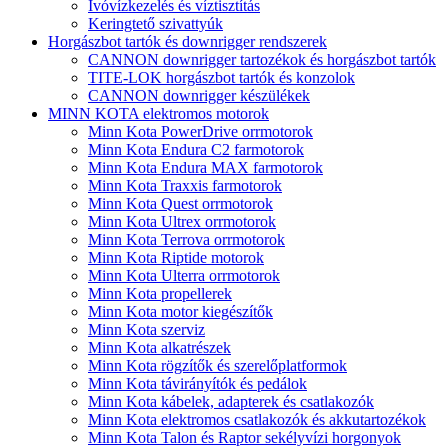
Ivóvízkezelés és víztisztítás
Keringtető szivattyúk
Horgászbot tartók és downrigger rendszerek
CANNON downrigger tartozékok és horgászbot tartók
TITE-LOK horgászbot tartók és konzolok
CANNON downrigger készülékek
MINN KOTA elektromos motorok
Minn Kota PowerDrive orrmotorok
Minn Kota Endura C2 farmotorok
Minn Kota Endura MAX farmotorok
Minn Kota Traxxis farmotorok
Minn Kota Quest orrmotorok
Minn Kota Ultrex orrmotorok
Minn Kota Terrova orrmotorok
Minn Kota Riptide motorok
Minn Kota Ulterra orrmotorok
Minn Kota propellerek
Minn Kota motor kiegészítők
Minn Kota szerviz
Minn Kota alkatrészek
Minn Kota rögzítők és szerelőplatformok
Minn Kota távirányítók és pedálok
Minn Kota kábelek, adapterek és csatlakozók
Minn Kota elektromos csatlakozók és akkutartozékok
Minn Kota Talon és Raptor sekélyvízi horgonyok