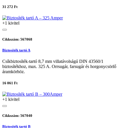
31 272 Ft
+1 kivitel
Cikkszám: 567068
Biztosíték tartó A
Csíkbiztosíték-tartó 8,7 mm villatávolságú DIN 43560/1
biztosítékhoz, max. 325 A. Orrsugár, farsugár és horgonycsörlő
áramkörhöz.
16 061 Ft
+1 kivitel
Cikkszám: 567040
Biztosíték tartó B