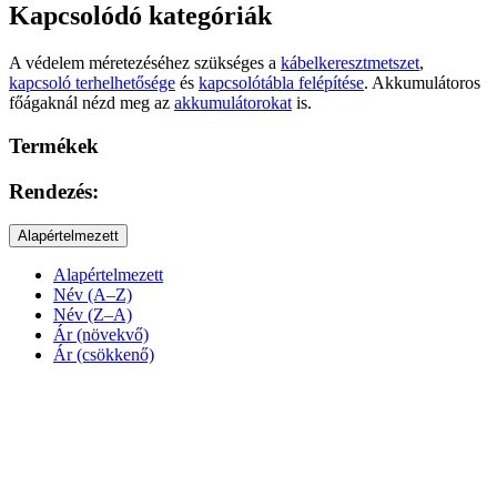
Kapcsolódó kategóriák
A védelem méretezéséhez szükséges a
kábelkeresztmetszet
,
kapcsoló terhelhetősége
és
kapcsolótábla felépítése
. Akkumulátoros
főágaknál nézd meg az
akkumulátorokat
is.
Termékek
Rendezés:
Alapértelmezett
Alapértelmezett
Név (A–Z)
Név (Z–A)
Ár (növekvő)
Ár (csökkenő)