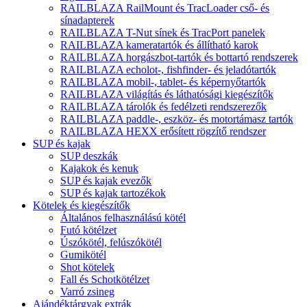
RAILBLAZA RailMount és TracLoader cső- és
sínadapterek
RAILBLAZA T-Nut sínek és TracPort panelek
RAILBLAZA kameratartók és állítható karok
RAILBLAZA horgászbot-tartók és bottartó rendszerek
RAILBLAZA echolot-, fishfinder- és jeladótartók
RAILBLAZA mobil-, tablet- és képernyőtartók
RAILBLAZA világítás és láthatósági kiegészítők
RAILBLAZA tárolók és fedélzeti rendszerezők
RAILBLAZA paddle-, eszköz- és motortámasz tartók
RAILBLAZA HEXX erősített rögzítő rendszer
SUP és kajak
SUP deszkák
Kajakok és kenuk
SUP és kajak evezők
SUP és kajak tartozékok
Kötelek és kiegészítők
Általános felhasználású kötél
Futó kötélzet
Úszókötél, felúszókötél
Gumikötél
Shot kötelek
Fall és Schotkötélzet
Varró zsineg
Ajándéktárgyak extrák