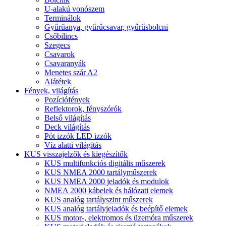
U-alakú vonószem
Terminálok
Gyűrűanya, gyűrűcsavar, gyűrűsbolcni
Csőbilincs
Szegecs
Csavarok
Csavaranyák
Menetes szár A2
Alátétek
Fények, világítás
Pozíciófények
Reflektorok, fényszórók
Belső világítás
Deck világítás
Pót izzók LED izzók
Víz alatti világítás
KUS visszajelzők és kiegészítők
KUS multifunkciós digitális műszerek
KUS NMEA 2000 tartályműszerek
KUS NMEA 2000 jeladók és modulok
NMEA 2000 kábelek és hálózati elemek
KUS analóg tartályszint műszerek
KUS analóg tartályjeladók és beépítő elemek
KUS motor-, elektromos és üzemóra műszerek