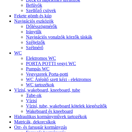
Befúvók
Szellőző csövek
Fekete gömb és kúp
Navigációs eszközök
Dőlésszögmérők
Iránytűk
Navigációs vonalzók körzők táskák
Széljelzők
Szélmérő
WC
Elektromos WC
PORTA POTTI vegyi WC
Pumpás WC
Vegyszerek Porta-potti
WC Átépítő szett kézi - elektromos
WC tartozékok
Vízisí, wakeboard, kneeboard, tube
Tube-ok
Vízisí
Vízisí, tube, wakeboard kötelek kiegészítők
Wakeboard és kneeboard
Hidraulikus kormányművek tartozékok
Matricák, dekorcsíkok
Orr- és farsugár kormányzás