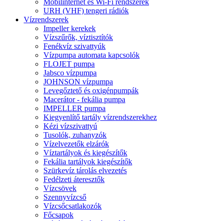
Mobilinternet és Wi-Fi rendszerek
URH (VHF) tengeri rádiók
Vízrendszerek
Impeller kerekek
Vízszűrők, víztisztítók
Fenékvíz szivattyúk
Vízpumpa automata kapcsolók
FLOJET pumpa
Jabsco vízpumpa
JOHNSON vízpumpa
Levegőztető és oxigénpumpák
Macerátor - fekália pumpa
IMPELLER pumpa
Kiegyenlítő tartály vízrendszerekhez
Kézi vízszivattyú
Tusolók, zuhanyzók
Vízelvezetők elzárók
Víztartályok és kiegészítők
Fekália tartályok kiegészítők
Szürkevíz tárolás elvezetés
Fedélzeti áteresztők
Vízcsövek
Szennyvízcső
Vízcsőcsatlakozók
Főcsapok