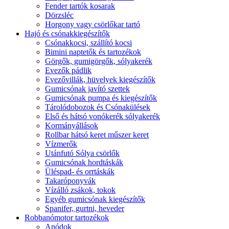
Fender tartók kosarak
Dörzsléc
Horgony vagy csörlőkar tartó
Hajó és csónakkiegészítők
Csónakkocsi, szállító kocsi
Bimini naptetők és tartozékok
Görgők, gumigörgők, sólyakerék
Evezők pádlik
Evezővillák, hüvelyek kiegészítők
Gumicsónak javító szettek
Gumicsónak pumpa és kiegészítők
Tárolódobozok és Csónakülések
Első és hátsó vonókerék sólyakerék
Kormányállások
Rollbar hátsó keret műszer keret
Vízmerők
Utánfutó Sólya csörlők
Gumicsónak hordtáskák
Üléspad- és orrtáskák
Takaróponyvák
Vízálló zsákok, tokok
Egyéb gumicsónak kiegészítők
Spanifer, gurtni, heveder
Robbanómotor tartozékok
Anódok