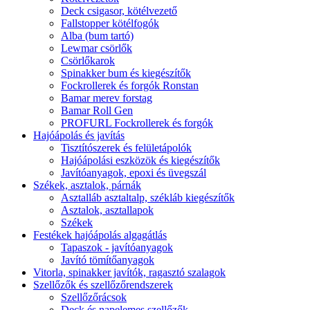
Deck csigasor, kötélvezető
Fallstopper kötélfogók
Alba (bum tartó)
Lewmar csörlők
Csörlőkarok
Spinakker bum és kiegészítők
Fockrollerek és forgók Ronstan
Bamar merev forstag
Bamar Roll Gen
PROFURL Fockrollerek és forgók
Hajóápolás és javítás
Tisztítószerek és felületápolók
Hajóápolási eszközök és kiegészítők
Javítóanyagok, epoxi és üvegszál
Székek, asztalok, párnák
Asztalláb asztaltalp, székláb kiegészítők
Asztalok, asztallapok
Székek
Festékek hajóápolás algagátlás
Tapaszok - javítóanyagok
Javító tömítőanyagok
Vitorla, spinakker javítók, ragasztó szalagok
Szellőzők és szellőzőrendszerek
Szellőzőrácsok
Deck és napelemes szellőzők