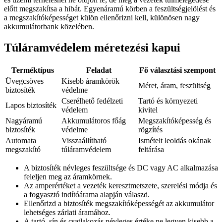
előtt megszakítsa a hibát. Egyenáramú körben a feszültségjelölést és
a megszakítóképességet külön ellenőrizni kell, különösen nagy
akkumulátorbank közelében.
Túláramvédelem méretezési kapui
Terméktípus
Feladat
Fő választási szempont
Üvegcsöves
Kisebb áramkörök
Méret, áram, feszültség
biztosíték
védelme
Cserélhető fedélzeti
Tartó és környezeti
Lapos biztosíték
védelem
kivitel
Nagyáramú
Akkumulátoros főág
Megszakítóképesség és
biztosíték
védelme
rögzítés
Automata
Visszaállítható
Ismételt leoldás okának
megszakító
túláramvédelem
feltárása
A biztosíték névleges feszültsége és DC vagy AC alkalmazása
feleljen meg az áramkörnek.
Az amperértéket a vezeték keresztmetszete, szerelési módja és
a fogyasztó indítóárama alapján válaszd.
Ellenőrizd a biztosíték megszakítóképességét az akkumulátor
lehetséges zárlati áramához.
A tartó, sín és csatlakozás névleges értéke ne legyen kisebb a