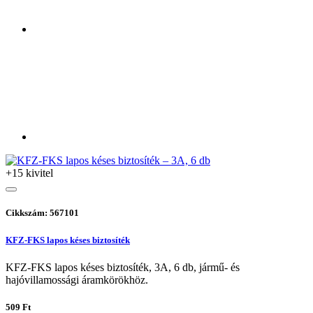
+15 kivitel
Cikkszám: 567101
KFZ-FKS lapos késes biztosíték
KFZ-FKS lapos késes biztosíték, 3A, 6 db, jármű- és
hajóvillamossági áramkörökhöz.
509 Ft