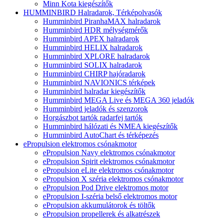
Minn Kota kiegészítők
HUMMINBIRD Halradarok, Térképolvasók
Humminbird PiranhaMAX halradarok
Humminbird HDR mélységmérők
Humminbird APEX halradarok
Humminbird HELIX halradarok
Humminbird XPLORE halradarok
Humminbird SOLIX halradarok
Humminbird CHIRP hajóradarok
Humminbird NAVIONICS térképek
Humminbird halradar kiegészítők
Humminbird MEGA Live és MEGA 360 jeladók
Humminbird jeladók és szenzorok
Horgászbot tartók radarfej tartók
Humminbird hálózati és NMEA kiegészítők
Humminbird AutoChart és térképezés
ePropulsion elektromos csónakmotor
ePropulsion Navy elektromos csónakmotor
ePropulsion Spirit elektromos csónakmotor
ePropulsion eLite elektromos csónakmotor
ePropulsion X széria elektromos csónakmotor
ePropulsion Pod Drive elektromos motor
ePropulsion I-széria belső elektromos motor
ePropulsion akkumulátorok és töltők
ePropulsion propellerek és alkatrészek