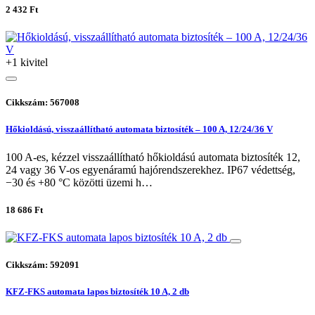
2 432 Ft
+1 kivitel
Cikkszám: 567008
Hőkioldású, visszaállítható automata biztosíték – 100 A, 12/24/36 V
100 A-es, kézzel visszaállítható hőkioldású automata biztosíték 12,
24 vagy 36 V-os egyenáramú hajórendszerekhez. IP67 védettség,
−30 és +80 °C közötti üzemi h…
18 686 Ft
Cikkszám: 592091
KFZ-FKS automata lapos biztosíték 10 A, 2 db