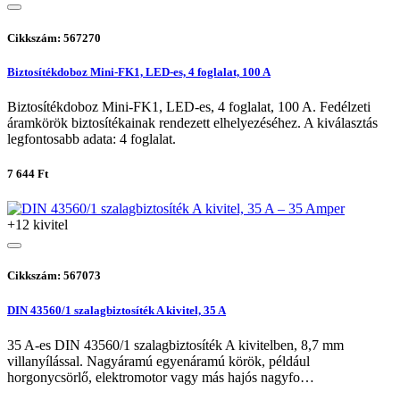
Cikkszám: 567270
Biztosítékdoboz Mini-FK1, LED-es, 4 foglalat, 100 A
Biztosítékdoboz Mini-FK1, LED-es, 4 foglalat, 100 A. Fedélzeti
áramkörök biztosítékainak rendezett elhelyezéséhez. A kiválasztás
legfontosabb adata: 4 foglalat.
7 644 Ft
+12 kivitel
Cikkszám: 567073
DIN 43560/1 szalagbiztosíték A kivitel, 35 A
35 A-es DIN 43560/1 szalagbiztosíték A kivitelben, 8,7 mm
villanyílással. Nagyáramú egyenáramú körök, például
horgonycsörlő, elektromotor vagy más hajós nagyfo…