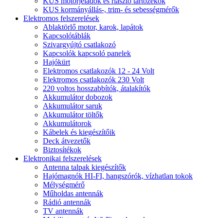
KUS motorjeladók és riasztó tartozékok
KUS kormányállás-, trim- és sebességmérők
Elektromos felszerelések
Ablaktörlő motor, karok, lapátok
Kapcsolótáblák
Szivargyújtó csatlakozó
Kapcsolók kapcsoló panelek
Hajókürt
Elektromos csatlakozók 12 - 24 Volt
Elektromos csatlakozók 230 Volt
220 voltos hosszabbítók, átalakítók
Akkumulátor dobozok
Akkumulátor saruk
Akkumulátor töltők
Akkumulátorok
Kábelek és kiegészítőik
Deck átvezetők
Biztosítékok
Elektronikai felszerelések
Antenna talpak kiegészítők
Hajómagnók HI-FI, hangszórók, vízhatlan tokok
Mélységmérő
Műholdas antennák
Rádió antennák
TV antennák