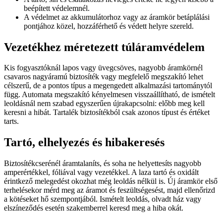
beépített védelemnél.
A védelmet az akkumulátorhoz vagy az áramkör betáplálási
pontjához közel, hozzáférhető és védett helyre szereld.
Vezetékhez méretezett túláramvédelem
Kis fogyasztóknál lapos vagy üvegcsöves, nagyobb áramkörnél
csavaros nagyáramú biztosíték vagy megfelelő megszakító lehet
célszerű, de a pontos típus a megengedett alkalmazási tartománytól
függ. Automata megszakító kényelmesen visszaállítható, de ismételt
leoldásnál nem szabad egyszerűen újrakapcsolni: előbb meg kell
keresni a hibát. Tartalék biztosítékból csak azonos típust és értéket
tarts.
Tartó, elhelyezés és hibakeresés
Biztosítékcserénél áramtalaníts, és soha ne helyettesíts nagyobb
amperértékkel, fóliával vagy vezetékkel. A laza tartó és oxidált
érintkező melegedést okozhat még leoldás nélkül is. Új áramkör első
terhelésekor mérd meg az áramot és feszültségesést, majd ellenőrizd
a kötéseket hő szempontjából. Ismételt leoldás, olvadt ház vagy
elszíneződés esetén szakemberrel keresd meg a hiba okát.