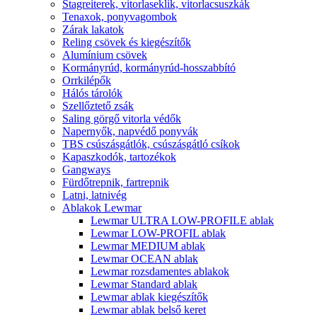
Stagreiterek, vitorlaseklik, vitorlacsuszkák
Tenaxok, ponyvagombok
Zárak lakatok
Reling csövek és kiegészítők
Alumínium csövek
Kormányrúd, kormányrúd-hosszabbító
Orrkilépők
Hálós tárolók
Szellőztető zsák
Saling görgő vitorla védők
Napernyők, napvédő ponyvák
TBS csúszásgátlók, csúszásgátló csíkok
Kapaszkodók, tartozékok
Gangways
Fürdőtrepnik, fartrepnik
Latni, latnivég
Ablakok Lewmar
Lewmar ULTRA LOW-PROFILE ablak
Lewmar LOW-PROFIL ablak
Lewmar MEDIUM ablak
Lewmar OCEAN ablak
Lewmar rozsdamentes ablakok
Lewmar Standard ablak
Lewmar ablak kiegészítők
Lewmar ablak belső keret