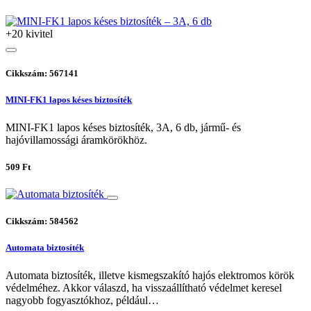
+20 kivitel
Cikkszám: 567141
MINI-FK1 lapos késes biztosíték
MINI-FK1 lapos késes biztosíték, 3A, 6 db, jármű- és
hajóvillamossági áramkörökhöz.
509 Ft
Cikkszám: 584562
Automata biztosíték
Automata biztosíték, illetve kismegszakító hajós elektromos körök
védelméhez. Akkor válaszd, ha visszaállítható védelmet keresel
nagyobb fogyasztókhoz, például…