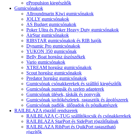
ePropulsion kiegészítők
Gumicsónakok
Allroundmarin Kiwi gumicsónakok
JOLLY gumicsónakok
AS Budget gumicsónakok
Poker Ultra és Poker Heavy Duty gumicsónakok
AirStar gumicsónakok
RIBSTAR gumicsónakok és RIB hajók
Dynamic Pro gumicsónakok
YUKON 350 gumicsónak
Belly Boat horgász úszószékek
Vario gumicsónakok
XTREAM horgász gumicsónakok
Scout horgász gumicsónakok
Predator horgász gumicsónakok
Gumicsónak csónakkerekek és szállító kiegészítők
Gumicsónak pumpák és szelep adapterek
Gumicsónak ülések, táskák és ponyvák
Gumicsónak javítókészletek, ragasztók és ápolószerek
Gumicsónak padlók, ülőpadok és pótalkatrészek
RAILBLAZA rögzítő rendszerek
RAILBLAZA C-TUG szállítókocsik és csónakkerekek
RAILBLAZA StarPort és SidePort rögzítőtalpak
RAILBLAZA RibPort és QuikPort ragasztható
rögzítők