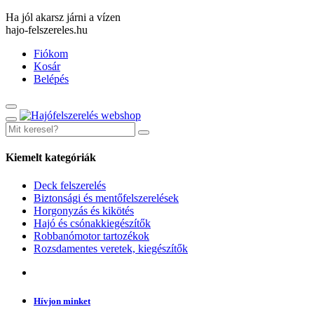
Ha jól akarsz járni a vízen
hajo-felszereles.hu
Fiókom
Kosár
Belépés
Kiemelt kategóriák
Deck felszerelés
Biztonsági és mentőfelszerelések
Horgonyzás és kikötés
Hajó és csónakkiegészítők
Robbanómotor tartozékok
Rozsdamentes veretek, kiegészítők
Hívjon minket