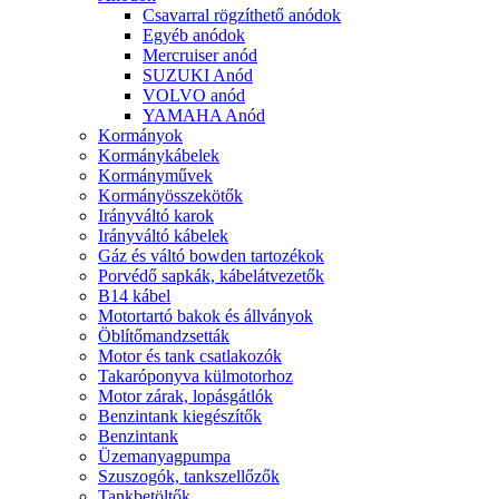
Csavarral rögzíthető anódok
Egyéb anódok
Mercruiser anód
SUZUKI Anód
VOLVO anód
YAMAHA Anód
Kormányok
Kormánykábelek
Kormányművek
Kormányösszekötők
Irányváltó karok
Irányváltó kábelek
Gáz és váltó bowden tartozékok
Porvédő sapkák, kábelátvezetők
B14 kábel
Motortartó bakok és állványok
Öblítőmandzsetták
Motor és tank csatlakozók
Takaróponyva külmotorhoz
Motor zárak, lopásgátlók
Benzintank kiegészítők
Benzintank
Üzemanyagpumpa
Szuszogók, tankszellőzők
Tankbetöltők