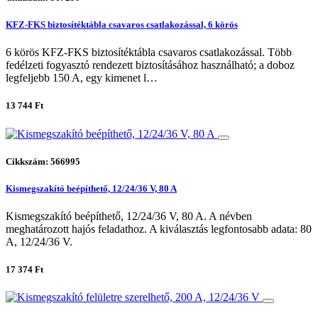
KFZ-FKS biztosítéktábla csavaros csatlakozással, 6 körös
6 körös KFZ-FKS biztosítéktábla csavaros csatlakozással. Több
fedélzeti fogyasztó rendezett biztosításához használható; a doboz
legfeljebb 150 A, egy kimenet l…
13 744 Ft
Cikkszám: 566995
Kismegszakító beépíthető, 12/24/36 V, 80 A
Kismegszakító beépíthető, 12/24/36 V, 80 A. A névben
meghatározott hajós feladathoz. A kiválasztás legfontosabb adata: 80
A, 12/24/36 V.
17 374 Ft