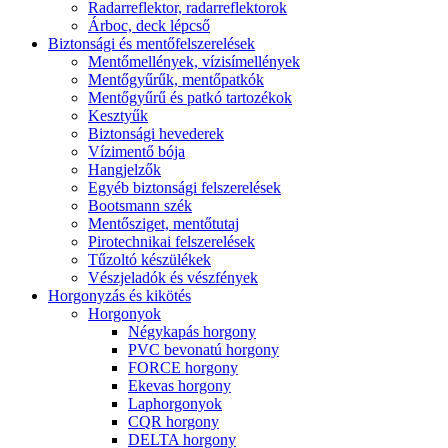
Radarreflektor, radarreflektorok
Árboc, deck lépcső
Biztonsági és mentőfelszerelések
Mentőmellények, vízisímellények
Mentőgyűrűk, mentőpatkók
Mentőgyűrű és patkó tartozékok
Kesztyűk
Biztonsági hevederek
Vízimentő bója
Hangjelzők
Egyéb biztonsági felszerelések
Bootsmann szék
Mentősziget, mentőtutaj
Pirotechnikai felszerelések
Tűzoltó készülékek
Vészjeladók és vészfények
Horgonyzás és kikötés
Horgonyok
Négykapás horgony
PVC bevonatú horgony
FORCE horgony
Ekevas horgony
Laphorgonyok
CQR horgony
DELTA horgony