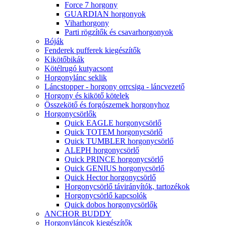
Force 7 horgony
GUARDIAN horgonyok
Viharhorgony
Parti rögzítők és csavarhorgonyok
Bóják
Fenderek pufferek kiegészítők
Kikötőbikák
Kötélrugó kutyacsont
Horgonylánc seklik
Láncstopper - horgony orrcsiga - láncvezető
Horgony és kikötő kötelek
Összekötő és forgószemek horgonyhoz
Horgonycsörlők
Quick EAGLE horgonycsörlő
Quick TOTEM horgonycsörlő
Quick TUMBLER horgonycsörlő
ALEPH horgonycsörlő
Quick PRINCE horgonycsörlő
Quick GENIUS horgonycsörlő
Quick Hector horgonycsörlő
Horgonycsörlő távirányítók, tartozékok
Horgonycsörlő kapcsolók
Quick dobos horgonycsörlők
ANCHOR BUDDY
Horgonyláncok kiegészítők