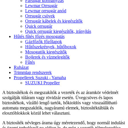
Farsugár kormányzás
Lewmar Orrsugár
Lewmar orrsugár anód
Orrsugár csövek
Orrsugár kábelek és kiegészítők
Quick orrsugár
Quick orrsugár kiegészítők, irányítás
Hűtés fűtés főzés mosogatás
Gázfőzők főzőlapok
Hűtőszekrények, hűtőboxok
Mosogatók kiegészítők
Bojlerek és vízmelegítők
Fűtés
Ruházat
Trimmlap rendszerek
Propellerek Suzuki - Yamaha
SUZUKI Propeller
A biztosítékok és megszakítók a vezeték és az áramkör védelmét
szolgálják túláram vagy rövidzár esetén. Üvegcsöves és lapos
biztosítékok, vízálló lengő tartók, hőkioldós vagy visszaállítható
automata megszakítók, nagyáramú elemek, biztosítéktáblák és
elosztóblokkok közül lehet választani.
A biztosíték névleges árama úgy méretezendő, hogy normál indulási
és üzemi terhelésnél ne oldjon le, de még a vezeték túlmelegedése