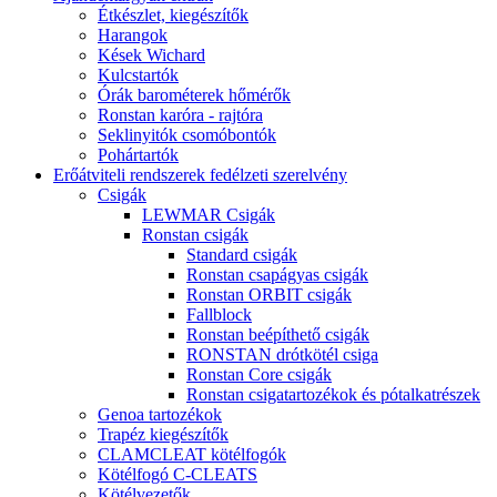
Étkészlet, kiegészítők
Harangok
Kések Wichard
Kulcstartók
Órák barométerek hőmérők
Ronstan karóra - rajtóra
Seklinyitók csomóbontók
Pohártartók
Erőátviteli rendszerek fedélzeti szerelvény
Csigák
LEWMAR Csigák
Ronstan csigák
Standard csigák
Ronstan csapágyas csigák
Ronstan ORBIT csigák
Fallblock
Ronstan beépíthető csigák
RONSTAN drótkötél csiga
Ronstan Core csigák
Ronstan csigatartozékok és pótalkatrészek
Genoa tartozékok
Trapéz kiegészítők
CLAMCLEAT kötélfogók
Kötélfogó C-CLEATS
Kötélvezetők