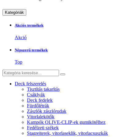
Kategóriák
Akciós termékek
Akció
Népszerű termékek
Top
Deck felszerelés
Tisztítás takarítás
Csáklyák
Deck fedelek
Fürdőlétrák
Zászlók zászlórudak
Vitorlalekötők
Kampók OLIVE-CLIP-ek gumikötélhez
Fedélzeti székek
Stagreiterek, vitorlaseklik, vitorlacsuszkák