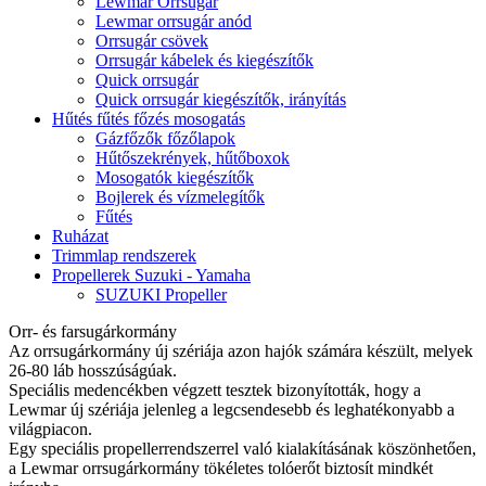
Lewmar Orrsugár
Lewmar orrsugár anód
Orrsugár csövek
Orrsugár kábelek és kiegészítők
Quick orrsugár
Quick orrsugár kiegészítők, irányítás
Hűtés fűtés főzés mosogatás
Gázfőzők főzőlapok
Hűtőszekrények, hűtőboxok
Mosogatók kiegészítők
Bojlerek és vízmelegítők
Fűtés
Ruházat
Trimmlap rendszerek
Propellerek Suzuki - Yamaha
SUZUKI Propeller
Orr- és farsugárkormány
Az orrsugárkormány új szériája azon hajók számára készült, melyek
26-80 láb hosszúságúak.
Speciális medencékben végzett tesztek bizonyították, hogy a
Lewmar új szériája jelenleg a legcsendesebb és leghatékonyabb a
világpiacon.
Egy speciális propellerrendszerrel való kialakításának köszönhetően,
a Lewmar orrsugárkormány tökéletes tolóerőt biztosít mindkét