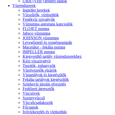
URH (VHF) tengeri rádiók
Vízrendszerek
Impeller kerekek
Vízszűrők, víztisztítók
Fenékvíz szivattyúk
Vízpumpa automata kapcsolók
FLOJET pumpa
Jabsco vízpumpa
JOHNSON vízpumpa
Levegőztető és oxigénpumpák
Macerátor - fekália pumpa
IMPELLER pumpa
Kiegyenlítő tartály vízrendszerekhez
Kézi vízszivattyú
Tusolók, zuhanyzók
Vízelvezetők elzárók
Víztartályok és kiegészítők
Fekália tartályok kiegészítők
Szürkevíz tárolás elvezetés
Fedélzeti áteresztők
Vízcsövek
Szennyvízcső
Vízcsőcsatlakozók
Főcsapok
Ivóvízkezelés és víztisztítás