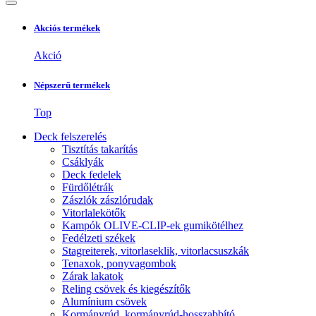
Akciós termékek
Akció
Népszerű termékek
Top
Deck felszerelés
Tisztítás takarítás
Csáklyák
Deck fedelek
Fürdőlétrák
Zászlók zászlórudak
Vitorlalekötők
Kampók OLIVE-CLIP-ek gumikötélhez
Fedélzeti székek
Stagreiterek, vitorlaseklik, vitorlacsuszkák
Tenaxok, ponyvagombok
Zárak lakatok
Reling csövek és kiegészítők
Alumínium csövek
Kormányrúd, kormányrúd-hosszabbító