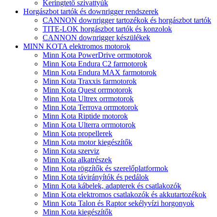
Keringtető szivattyúk
Horgászbot tartók és downrigger rendszerek
CANNON downrigger tartozékok és horgászbot tartók
TITE-LOK horgászbot tartók és konzolok
CANNON downrigger készülékek
MINN KOTA elektromos motorok
Minn Kota PowerDrive orrmotorok
Minn Kota Endura C2 farmotorok
Minn Kota Endura MAX farmotorok
Minn Kota Traxxis farmotorok
Minn Kota Quest orrmotorok
Minn Kota Ultrex orrmotorok
Minn Kota Terrova orrmotorok
Minn Kota Riptide motorok
Minn Kota Ulterra orrmotorok
Minn Kota propellerek
Minn Kota motor kiegészítők
Minn Kota szerviz
Minn Kota alkatrészek
Minn Kota rögzítők és szerelőplatformok
Minn Kota távirányítók és pedálok
Minn Kota kábelek, adapterek és csatlakozók
Minn Kota elektromos csatlakozók és akkutartozékok
Minn Kota Talon és Raptor sekélyvízi horgonyok
Minn Kota kiegészítők