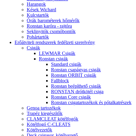
Harangok
Kések Wichard
Kulcstartók
Órák barométerek hőmérők
Ronstan karóra - rajtóra
Seklinyitók csomóbontók
Pohártartók
Erőátviteli rendszerek fedélzeti szerelvény
Csigák
LEWMAR Csigák
Ronstan csigák
Standard csigák
Ronstan csapágyas csigák
Ronstan ORBIT csigák
Fallblock
Ronstan beépíthető csigák
RONSTAN drótkötél csiga
Ronstan Core csigák
Ronstan csigatartozékok és pótalkatrészek
Genoa tartozékok
Trapéz kiegészítők
CLAMCLEAT kötélfogók
Kötélfogó C-CLEATS
Kötélvezetők
Deck csigasor, kötélvezető