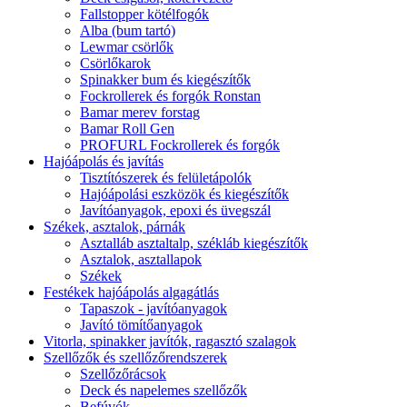
Fallstopper kötélfogók
Alba (bum tartó)
Lewmar csörlők
Csörlőkarok
Spinakker bum és kiegészítők
Fockrollerek és forgók Ronstan
Bamar merev forstag
Bamar Roll Gen
PROFURL Fockrollerek és forgók
Hajóápolás és javítás
Tisztítószerek és felületápolók
Hajóápolási eszközök és kiegészítők
Javítóanyagok, epoxi és üvegszál
Székek, asztalok, párnák
Asztalláb asztaltalp, székláb kiegészítők
Asztalok, asztallapok
Székek
Festékek hajóápolás algagátlás
Tapaszok - javítóanyagok
Javító tömítőanyagok
Vitorla, spinakker javítók, ragasztó szalagok
Szellőzők és szellőzőrendszerek
Szellőzőrácsok
Deck és napelemes szellőzők
Befúvók