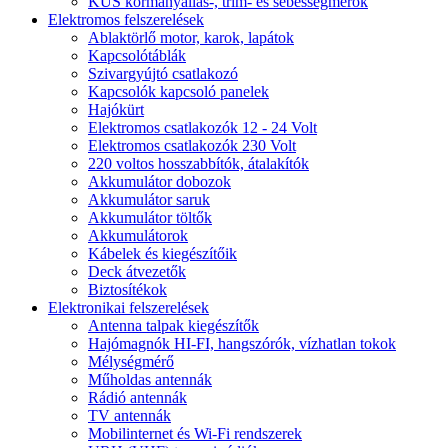
KUS kormányállás-, trim- és sebességmérők
Elektromos felszerelések
Ablaktörlő motor, karok, lapátok
Kapcsolótáblák
Szivargyújtó csatlakozó
Kapcsolók kapcsoló panelek
Hajókürt
Elektromos csatlakozók 12 - 24 Volt
Elektromos csatlakozók 230 Volt
220 voltos hosszabbítók, átalakítók
Akkumulátor dobozok
Akkumulátor saruk
Akkumulátor töltők
Akkumulátorok
Kábelek és kiegészítőik
Deck átvezetők
Biztosítékok
Elektronikai felszerelések
Antenna talpak kiegészítők
Hajómagnók HI-FI, hangszórók, vízhatlan tokok
Mélységmérő
Műholdas antennák
Rádió antennák
TV antennák
Mobilinternet és Wi-Fi rendszerek