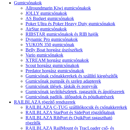
Gumicsónakok
Allroundmarin Kiwi gumicsónakok
JOLLY gumicsónakok
AS Budget gumicsónakok
Poker Ultra és Poker Heavy Duty gumicsónakok
AirStar gumicsónakok
RIBSTAR gumicsónakok és RIB hajók
Dynamic Pro gumicsónakok
YUKON 350 gumicsónak
Belly Boat horgász úszószékek
Vario gumicsónakok
XTREAM horgász gumicsónakok
Scout horgász gumicsónakok
Predator horgász gumicsónakok
Gumicsónak csónakkerekek és szállító kiegészítők
Gumicsónak pumpák és szelep adapterek
Gumicsónak ülések, táskák és ponyvák
Gumicsónak javítókészletek, ragasztók és ápolószerek
Gumicsónak padlók, ülőpadok és pótalkatrészek
RAILBLAZA rögzítő rendszerek
RAILBLAZA C-TUG szállítókocsik és csónakkerekek
RAILBLAZA StarPort és SidePort rögzítőtalpak
RAILBLAZA RibPort és QuikPort ragasztható
rögzítők
RAILBLAZA RailMount és TracLoader cső- és