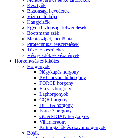
Kesztyűk
Biztonsági hevederek
Vízimentő bója
Hangjelzők
Egyéb biztonsági felszerelések
Bootsmann szék
Mentősziget, mentőtutaj
Pirotechnikai felszerelések
Tűzoltó készülékek
Vészjeladók és vészfények
Horgonyzás és kikötés
Horgonyok
Négykapás horgony
PVC bevonatú horgony
FORCE horgony
Ekevas horgony
Laphorgonyok
CQR horgony
DELTA horgony
Force 7 horgony
GUARDIAN horgonyok
Viharhorgony
Parti rögzítők és csavarhorgonyok
Bóják