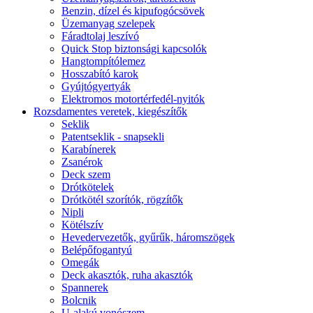
Benzin, dízel és kipufogócsövek
Üzemanyag szelepek
Fáradtolaj leszívó
Quick Stop biztonsági kapcsolók
Hangtompítólemez
Hosszabító karok
Gyújtógyertyák
Elektromos motortérfedél-nyitók
Rozsdamentes veretek, kiegészítők
Seklik
Patentseklik - snapsekli
Karabínerek
Zsanérok
Deck szem
Drótkötelek
Drótkötél szorítók, rögzítők
Nipli
Kötélszív
Hevedervezetők, gyűrűk, háromszögek
Belépőfogantyú
Omegák
Deck akasztók, ruha akasztók
Spannerek
Bolcnik
U-alakú vonószem