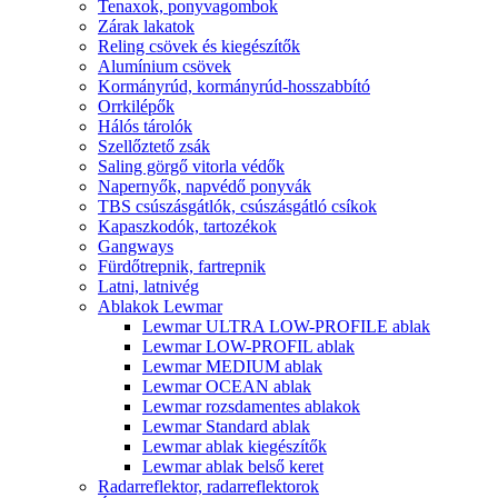
Tenaxok, ponyvagombok
Zárak lakatok
Reling csövek és kiegészítők
Alumínium csövek
Kormányrúd, kormányrúd-hosszabbító
Orrkilépők
Hálós tárolók
Szellőztető zsák
Saling görgő vitorla védők
Napernyők, napvédő ponyvák
TBS csúszásgátlók, csúszásgátló csíkok
Kapaszkodók, tartozékok
Gangways
Fürdőtrepnik, fartrepnik
Latni, latnivég
Ablakok Lewmar
Lewmar ULTRA LOW-PROFILE ablak
Lewmar LOW-PROFIL ablak
Lewmar MEDIUM ablak
Lewmar OCEAN ablak
Lewmar rozsdamentes ablakok
Lewmar Standard ablak
Lewmar ablak kiegészítők
Lewmar ablak belső keret
Radarreflektor, radarreflektorok