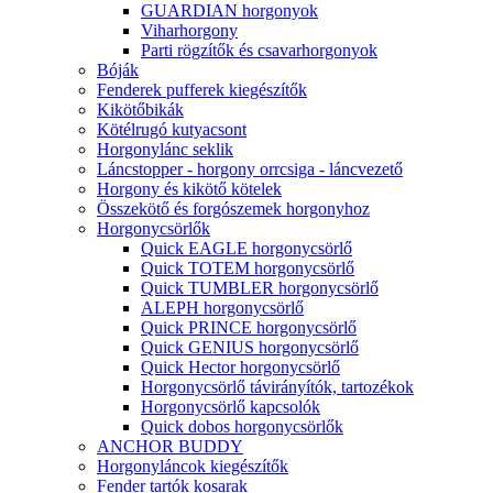
GUARDIAN horgonyok
Viharhorgony
Parti rögzítők és csavarhorgonyok
Bóják
Fenderek pufferek kiegészítők
Kikötőbikák
Kötélrugó kutyacsont
Horgonylánc seklik
Láncstopper - horgony orrcsiga - láncvezető
Horgony és kikötő kötelek
Összekötő és forgószemek horgonyhoz
Horgonycsörlők
Quick EAGLE horgonycsörlő
Quick TOTEM horgonycsörlő
Quick TUMBLER horgonycsörlő
ALEPH horgonycsörlő
Quick PRINCE horgonycsörlő
Quick GENIUS horgonycsörlő
Quick Hector horgonycsörlő
Horgonycsörlő távirányítók, tartozékok
Horgonycsörlő kapcsolók
Quick dobos horgonycsörlők
ANCHOR BUDDY
Horgonyláncok kiegészítők
Fender tartók kosarak