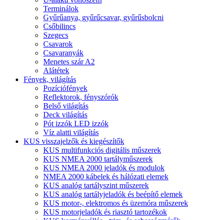
Terminálok
Gyűrűanya, gyűrűcsavar, gyűrűsbolcni
Csőbilincs
Szegecs
Csavarok
Csavaranyák
Menetes szár A2
Alátétek
Fények, világítás
Pozíciófények
Reflektorok, fényszórók
Belső világítás
Deck világítás
Pót izzók LED izzók
Víz alatti világítás
KUS visszajelzők és kiegészítők
KUS multifunkciós digitális műszerek
KUS NMEA 2000 tartályműszerek
KUS NMEA 2000 jeladók és modulok
NMEA 2000 kábelek és hálózati elemek
KUS analóg tartályszint műszerek
KUS analóg tartályjeladók és beépítő elemek
KUS motor-, elektromos és üzemóra műszerek
KUS motorjeladók és riasztó tartozékok