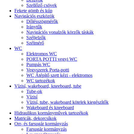
Szellőző csövek
Fekete gömb és kúp
Navigációs eszközök
Dőlésszögmérők
Iránytűk
Navigációs vonalzók körzők táskák
Széljelzők
Szélmérő
WC
Elektromos WC
PORTA POTTI vegyi WC
Pumpás WC
Vegyszerek Porta-potti
WC Átépítő szett kézi - elektromos
WC tartozékok
Vízisí, wakeboard, kneeboard, tube
Tube-ok
Vízisí
Vízisí, tube, wakeboard kötelek kiegészítők
Wakeboard és kneeboard
Hidraulikus kormányművek tartozékok
Matricák, dekorcsíkok
Orr- és farsugár kormányzás
Farsugár kormányzás