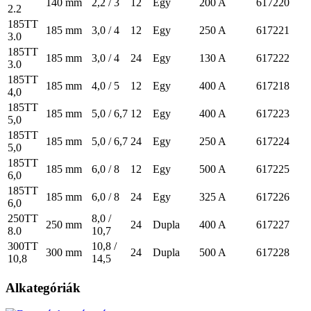
140 mm
2,2 / 3
12
Egy
200 A
617220
2.2
185TT
185 mm
3,0 / 4
12
Egy
250 A
617221
3.0
185TT
185 mm
3,0 / 4
24
Egy
130 A
617222
3.0
185TT
185 mm
4,0 / 5
12
Egy
400 A
617218
4,0
185TT
185 mm
5,0 / 6,7
12
Egy
400 A
617223
5,0
185TT
185 mm
5,0 / 6,7
24
Egy
250 A
617224
5,0
185TT
185 mm
6,0 / 8
12
Egy
500 A
617225
6,0
185TT
185 mm
6,0 / 8
24
Egy
325 A
617226
6,0
250TT
8,0 /
250 mm
24
Dupla
400 A
617227
8.0
10,7
300TT
10,8 /
300 mm
24
Dupla
500 A
617228
10,8
14,5
Alkategóriák