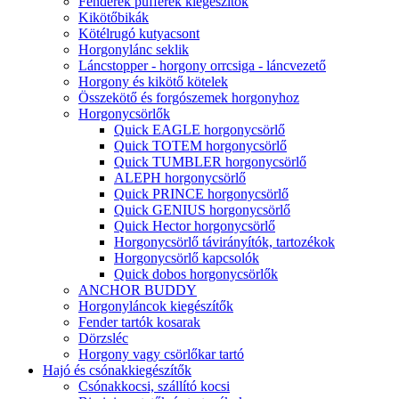
Fenderek pufferek kiegészítők
Kikötőbikák
Kötélrugó kutyacsont
Horgonylánc seklik
Láncstopper - horgony orrcsiga - láncvezető
Horgony és kikötő kötelek
Összekötő és forgószemek horgonyhoz
Horgonycsörlők
Quick EAGLE horgonycsörlő
Quick TOTEM horgonycsörlő
Quick TUMBLER horgonycsörlő
ALEPH horgonycsörlő
Quick PRINCE horgonycsörlő
Quick GENIUS horgonycsörlő
Quick Hector horgonycsörlő
Horgonycsörlő távirányítók, tartozékok
Horgonycsörlő kapcsolók
Quick dobos horgonycsörlők
ANCHOR BUDDY
Horgonyláncok kiegészítők
Fender tartók kosarak
Dörzsléc
Horgony vagy csörlőkar tartó
Hajó és csónakkiegészítők
Csónakkocsi, szállító kocsi