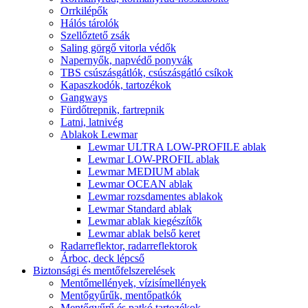
Orrkilépők
Hálós tárolók
Szellőztető zsák
Saling görgő vitorla védők
Napernyők, napvédő ponyvák
TBS csúszásgátlók, csúszásgátló csíkok
Kapaszkodók, tartozékok
Gangways
Fürdőtrepnik, fartrepnik
Latni, latnivég
Ablakok Lewmar
Lewmar ULTRA LOW-PROFILE ablak
Lewmar LOW-PROFIL ablak
Lewmar MEDIUM ablak
Lewmar OCEAN ablak
Lewmar rozsdamentes ablakok
Lewmar Standard ablak
Lewmar ablak kiegészítők
Lewmar ablak belső keret
Radarreflektor, radarreflektorok
Árboc, deck lépcső
Biztonsági és mentőfelszerelések
Mentőmellények, vízisímellények
Mentőgyűrűk, mentőpatkók
Mentőgyűrű és patkó tartozékok