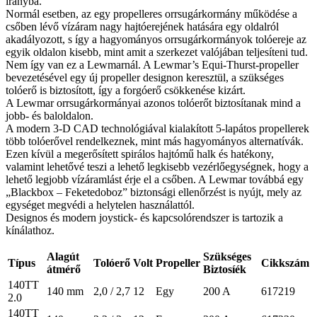
irányba.
Normál esetben, az egy propelleres orrsugárkormány működése a
csőben lévő vízáram nagy hajtóerejének hatására egy oldalról
akadályozott, s így a hagyományos orrsugárkormányok tolóereje az
egyik oldalon kisebb, mint amit a szerkezet valójában teljesíteni tud.
Nem így van ez a Lewmarnál. A Lewmar’s Equi-Thurst-propeller
bevezetésével egy új propeller designon keresztül, a szükséges
tolóerő is biztosított, így a forgóerő csökkenése kizárt.
A Lewmar orrsugárkormányai azonos tolóerőt biztosítanak mind a
jobb- és baloldalon.
A modern 3-D CAD technológiával kialakított 5-lapátos propellerek
több tolóerővel rendelkeznek, mint más hagyományos alternatívák.
Ezen kívül a megerősített spirálos hajtómű halk és hatékony,
valamint lehetővé teszi a lehető legkisebb vezérlőegységnek, hogy a
lehető legjobb vízáramlást érje el a csőben. A Lewmar továbbá egy
„Blackbox – Feketedoboz” biztonsági ellenőrzést is nyújt, mely az
egységet megvédi a helytelen használattól.
Designos és modern joystick- és kapcsolórendszer is tartozik a
kínálathoz.
Alagút
Szükséges
Típus
Tolóerő
Volt
Propeller
Cikkszám
átmérő
Biztosíék
140TT
140 mm
2,0 / 2,7
12
Egy
200 A
617219
2.0
140TT