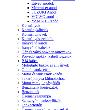
Egyéb anódok
Mercruiser anód
SUZUKI Anód
VOLVO anód
YAMAHA Anód
Kormányok
Kormánykábelek
Kormányművek
Kormányösszekötők
Irányváltó karok
Irányváltó kábelek
Gáz és váltó bowden tartozékok
Porvédő sapkák, kábelátvezetők
B14 kábel
Motortartó bakok és állványok
Öblítőmandzsetták
Motor és tank csatlakozók
Takaróponyva külmotorhoz
Motor zárak, lopásgátlók
Benzintank kiegészítők
Benzintank
Üzemanyagpumpa
Szuszogók, tankszellőzők
Tankbetöltők
Üzemanyagszűrők, tartozékok