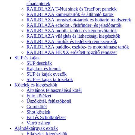
sínadapterek
RAILBLAZA T-Nut sínek és TracPort panelek
RAILBLAZA kameratartók és állítható karok
RAILBLAZA horgászbot-tartók és bottartó rendszerek
RAILBLAZA echolot-, fishfinder- és jeladótartók
RAILBLAZA mobil-, tablet- és képernyőtartók
RAILBLAZA világítás és láthatósági kiegészítők
RAILBLAZA tárolók és fedélzeti rendszerezők
RAILBLAZA paddle-, eszköz- és motortámasz tartók
RAILBLAZA HEXX erősített rögzítő rendszer
SUP és kajak
SUP deszkák
Kajakok és kenuk
SUP és kajak evezők
SUP és kajak tartozékok
Kötelek és kiegészítők
Általános felhasználású kötél
Futó kötélzet
Úszókötél, felúszókötél
Gumikötél
Shot kötelek
Fall és Schotkötélzet
Varró zsineg
Ajándéktárgyak extrák
Étkészlet, kiegészítők