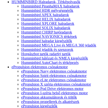
HUMMINBIRD Halradarok, Térképolvasók
Humminbird PiranhaMAX halradarok
Humminbird HDR mélységmérők
Humminbird APEX halradarok
Humminbird HELIX halradarok
Humminbird XPLORE halradarok
Humminbird SOLIX halradarok
Humminbird CHIRP hajóradarok
Humminbird NAVIONICS térképek
Humminbird halradar kiegészítők
Humminbird MEGA Live és MEGA 360 jeladók
Humminbird jeladók és szenzorok
Horgászbot tartók radarfej tartók
Humminbird hálózati és NMEA kiegészítők
Humminbird AutoChart és térképezés
ePropulsion elektromos csónakmotor
ePropulsion Navy elektromos csónakmotor
ePropulsion Spirit elektromos csónakmotor
ePropulsion eLite elektromos csónakmotor
ePropulsion X széria elektromos csónakmotor
ePropulsion Pod Drive elektromos motor
ePropulsion I-széria belső elektromos motor
ePropulsion akkumulátorok és töltők
ePropulsion propellerek és alkatrészek
ePropulsion kiegészítők