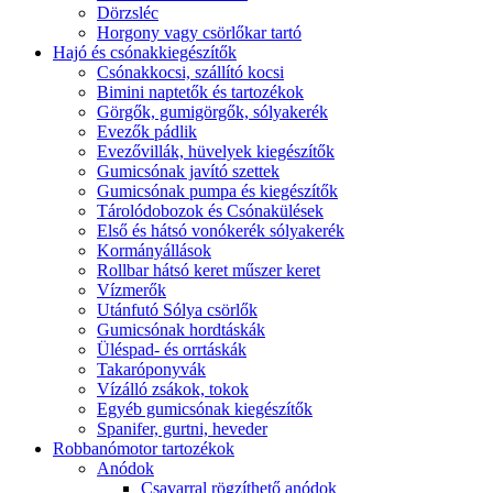
Dörzsléc
Horgony vagy csörlőkar tartó
Hajó és csónakkiegészítők
Csónakkocsi, szállító kocsi
Bimini naptetők és tartozékok
Görgők, gumigörgők, sólyakerék
Evezők pádlik
Evezővillák, hüvelyek kiegészítők
Gumicsónak javító szettek
Gumicsónak pumpa és kiegészítők
Tárolódobozok és Csónakülések
Első és hátsó vonókerék sólyakerék
Kormányállások
Rollbar hátsó keret műszer keret
Vízmerők
Utánfutó Sólya csörlők
Gumicsónak hordtáskák
Üléspad- és orrtáskák
Takaróponyvák
Vízálló zsákok, tokok
Egyéb gumicsónak kiegészítők
Spanifer, gurtni, heveder
Robbanómotor tartozékok
Anódok
Csavarral rögzíthető anódok