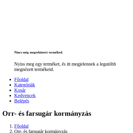
Nincs még megtekintett terméked.
Nyiss meg egy terméket, és itt megjelennek a legutóbb
megnézett termékeid.
Főoldal
Kategóriák
Kosár
Kedvencek
Belépés
Orr- és farsugár kormányzás
Főoldal
Orr- és farsugár kormányzás