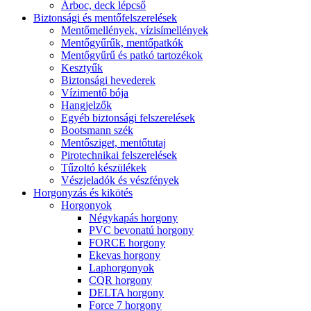
Árboc, deck lépcső
Biztonsági és mentőfelszerelések
Mentőmellények, vízisímellények
Mentőgyűrűk, mentőpatkók
Mentőgyűrű és patkó tartozékok
Kesztyűk
Biztonsági hevederek
Vízimentő bója
Hangjelzők
Egyéb biztonsági felszerelések
Bootsmann szék
Mentősziget, mentőtutaj
Pirotechnikai felszerelések
Tűzoltó készülékek
Vészjeladók és vészfények
Horgonyzás és kikötés
Horgonyok
Négykapás horgony
PVC bevonatú horgony
FORCE horgony
Ekevas horgony
Laphorgonyok
CQR horgony
DELTA horgony
Force 7 horgony