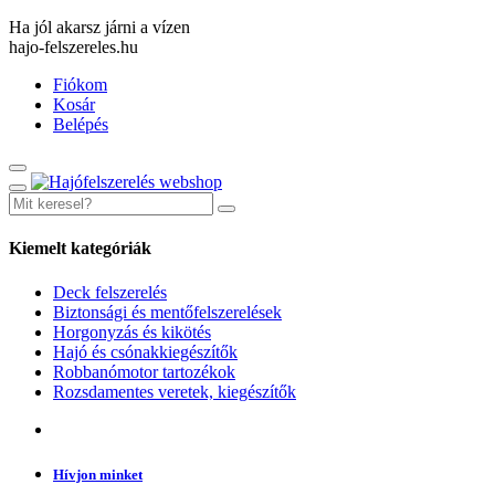
Ha jól akarsz járni a vízen
hajo-felszereles.hu
Fiókom
Kosár
Belépés
Kiemelt kategóriák
Deck felszerelés
Biztonsági és mentőfelszerelések
Horgonyzás és kikötés
Hajó és csónakkiegészítők
Robbanómotor tartozékok
Rozsdamentes veretek, kiegészítők
Hívjon minket