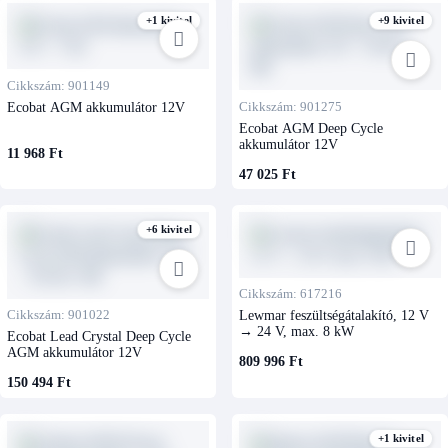
+1 kivitel
+9 kivitel
Cikkszám: 901149
Ecobat AGM akkumulátor 12V
Cikkszám: 901275
Ecobat AGM Deep Cycle
akkumulátor 12V
11 968 Ft
47 025 Ft
+6 kivitel
Cikkszám: 617216
Cikkszám: 901022
Lewmar feszültségátalakító, 12 V
→ 24 V, max. 8 kW
Ecobat Lead Crystal Deep Cycle
AGM akkumulátor 12V
809 996 Ft
150 494 Ft
+1 kivitel