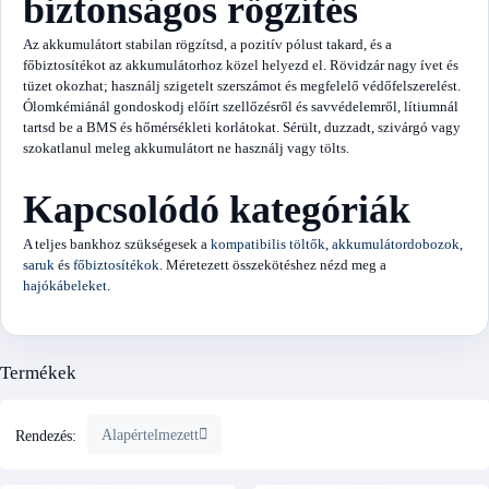
biztonságos rögzítés
Az akkumulátort stabilan rögzítsd, a pozitív pólust takard, és a
főbiztosítékot az akkumulátorhoz közel helyezd el. Rövidzár nagy ívet és
tüzet okozhat; használj szigetelt szerszámot és megfelelő védőfelszerelést.
Ólomkémiánál gondoskodj előírt szellőzésről és savvédelemről, lítiumnál
tartsd be a BMS és hőmérsékleti korlátokat. Sérült, duzzadt, szivárgó vagy
szokatlanul meleg akkumulátort ne használj vagy tölts.
Kapcsolódó kategóriák
A teljes bankhoz szükségesek a
kompatibilis töltők
,
akkumulátordobozok
,
saruk
és
főbiztosítékok
. Méretezett összekötéshez nézd meg a
hajókábeleket
.
Termékek
Alapértelmezett
Rendezés: