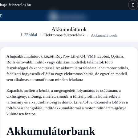
hajo-felszereles.hu
Akkumulátorok
Főoldal
Elektromos felszerelések
Akkumulátorok
A hajóakkumulátorok között RoyPow LiFePO4, VMF, Ecobat, Optima,
Rolls és további indító- vagy ciklikus modellek találhatók több
feszültséggel és kapacitással. Az akkumulátor feladata lehet motorindítás,
fedélzeti fogyasztók ellátása vagy elektromos hajtás, de egyetlen modell
sem alkalmas automatikusan minden feladatra.
Kapacitás mellett a kémia, a megengedett folyamatos és csúcsáram, a
ciklusigény, a tömeg, a méret, a saruk, a töltési profil, a hőmérsékleti
tartomány és a kapcsolhatóság is döntő. LiFePO4 rendszernél a BMS és a
töltés összehangolása, indítóakkumulátornál a motor indítóáram-igénye
különösen fontos.
Akkumulátorbank