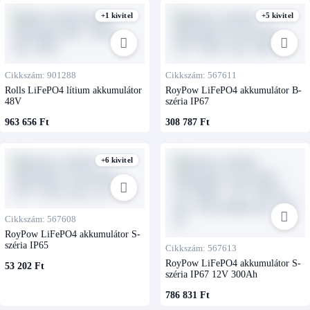
+1 kivitel
+5 kivitel
Cikkszám: 901288
Cikkszám: 567611
Rolls LiFePO4 lítium akkumulátor
RoyPow LiFePO4 akkumulátor B-
48V
széria IP67
963 656 Ft
308 787 Ft
+6 kivitel
Cikkszám: 567608
RoyPow LiFePO4 akkumulátor S-
széria IP65
Cikkszám: 567613
RoyPow LiFePO4 akkumulátor S-
53 202 Ft
széria IP67 12V 300Ah
786 831 Ft