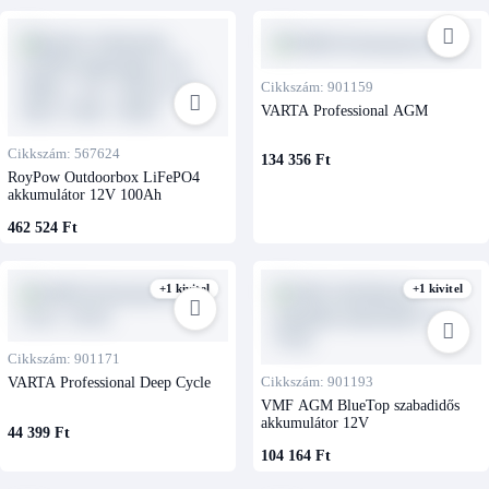
Cikkszám: 901159
VARTA Professional AGM
Cikkszám: 567624
134 356 Ft
RoyPow Outdoorbox LiFePO4
akkumulátor 12V 100Ah
462 524 Ft
+1 kivitel
+1 kivitel
Cikkszám: 901171
VARTA Professional Deep Cycle
Cikkszám: 901193
VMF AGM BlueTop szabadidős
akkumulátor 12V
44 399 Ft
104 164 Ft