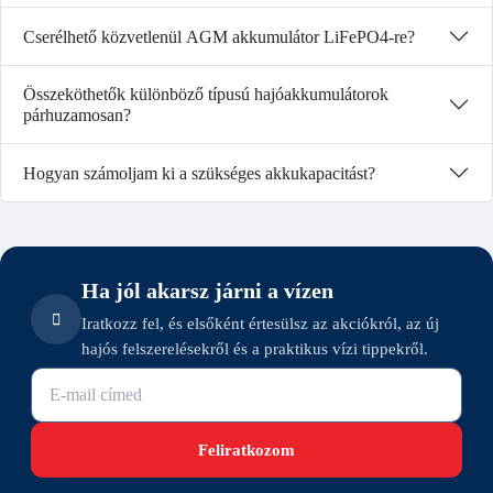
Cserélhető közvetlenül AGM akkumulátor LiFePO4-re?
Összeköthetők különböző típusú hajóakkumulátorok
párhuzamosan?
Hogyan számoljam ki a szükséges akkukapacitást?
Ha jól akarsz járni a vízen
Iratkozz fel, és elsőként értesülsz az akciókról, az új
hajós felszerelésekről és a praktikus vízi tippekről.
E-mail cím
Feliratkozom