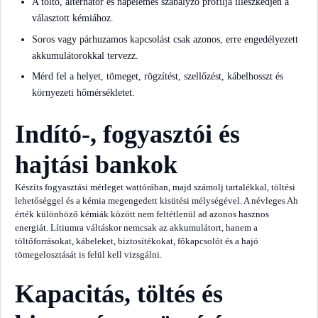
A töltő, alternátor és napelemes szabályzó profilja illeszkedjen a
választott kémiához.
Soros vagy párhuzamos kapcsolást csak azonos, erre engedélyezett
akkumulátorokkal tervezz.
Mérd fel a helyet, tömeget, rögzítést, szellőzést, kábelhosszt és
környezeti hőmérsékletet.
Indító-, fogyasztói és
hajtási bankok
Készíts fogyasztási mérleget wattórában, majd számolj tartalékkal, töltési
lehetőséggel és a kémia megengedett kisütési mélységével. A névleges Ah
érték különböző kémiák között nem feltétlenül ad azonos hasznos
energiát. Lítiumra váltáskor nemcsak az akkumulátort, hanem a
töltőforrásokat, kábeleket, biztosítékokat, főkapcsolót és a hajó
tömegelosztását is felül kell vizsgálni.
Kapacitás, töltés és