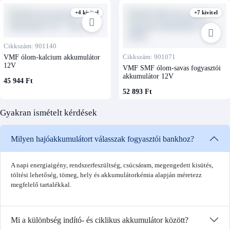
+4 kivitel
+7 kivitel
Cikkszám: 901140
VMF ólom-kalcium akkumulátor
Cikkszám: 901071
12V
VMF SMF ólom-savas fogyasztói
akkumulátor 12V
45 944 Ft
52 893 Ft
Gyakran ismételt kérdések
Milyen hajóakkumulátort válasszak fogyasztói bankhoz?
A napi energiaigény, rendszerfeszültség, csúcsáram, megengedett kisütés,
töltési lehetőség, tömeg, hely és akkumulátorkémia alapján méretezz
megfelelő tartalékkal.
Mi a különbség indító- és ciklikus akkumulátor között?