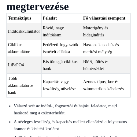
megtervezése
Terméktípus
Feladat
Fő választási szempont
Rövid, nagy
Motorigény és
Indítóakkumulátor
indítóáram
hidegindítás
Ciklikus
Fedélzeti fogyasztók
Hasznos kapacitás és
akkumulátor
ismételt ellátása
merítési mélység
Kis tömegű ciklikus
BMS, töltés és
LiFePO4
bank
hőmérséklet
Több
Kapacitás vagy
Azonos típus, kor és
akkumulátoros
feszültség növelése
szimmetrikus kábelezés
bank
Válaszd szét az indító-, fogyasztói és hajtási feladatot, majd
határozd meg a csúcsterhelést.
A névleges feszültség és kapacitás mellett ellenőrizd a folyamatos
áramot és kisütési korlátot.