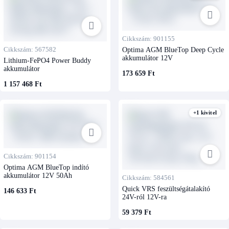
Cikkszám: 901155
Cikkszám: 567582
Optima AGM BlueTop Deep Cycle
akkumulátor 12V
Lithium-FePO4 Power Buddy
akkumulátor
173 659 Ft
1 157 468 Ft
+1 kivitel
Cikkszám: 901154
Optima AGM BlueTop indító
akkumulátor 12V 50Ah
Cikkszám: 584561
Quick VRS feszültségátalakító
146 633 Ft
24V-ról 12V-ra
59 379 Ft