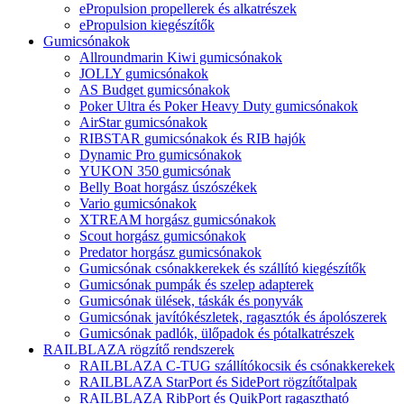
ePropulsion propellerek és alkatrészek
ePropulsion kiegészítők
Gumicsónakok
Allroundmarin Kiwi gumicsónakok
JOLLY gumicsónakok
AS Budget gumicsónakok
Poker Ultra és Poker Heavy Duty gumicsónakok
AirStar gumicsónakok
RIBSTAR gumicsónakok és RIB hajók
Dynamic Pro gumicsónakok
YUKON 350 gumicsónak
Belly Boat horgász úszószékek
Vario gumicsónakok
XTREAM horgász gumicsónakok
Scout horgász gumicsónakok
Predator horgász gumicsónakok
Gumicsónak csónakkerekek és szállító kiegészítők
Gumicsónak pumpák és szelep adapterek
Gumicsónak ülések, táskák és ponyvák
Gumicsónak javítókészletek, ragasztók és ápolószerek
Gumicsónak padlók, ülőpadok és pótalkatrészek
RAILBLAZA rögzítő rendszerek
RAILBLAZA C-TUG szállítókocsik és csónakkerekek
RAILBLAZA StarPort és SidePort rögzítőtalpak
RAILBLAZA RibPort és QuikPort ragasztható