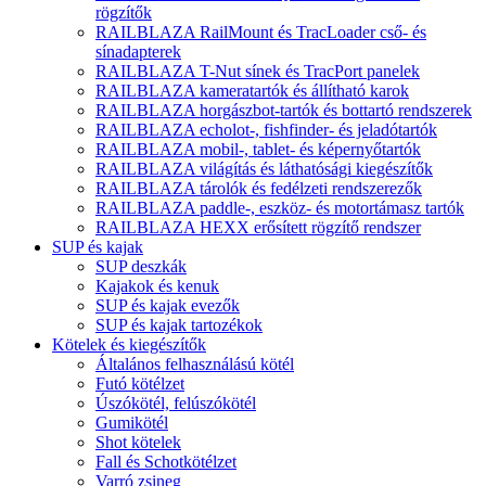
rögzítők
RAILBLAZA RailMount és TracLoader cső- és
sínadapterek
RAILBLAZA T-Nut sínek és TracPort panelek
RAILBLAZA kameratartók és állítható karok
RAILBLAZA horgászbot-tartók és bottartó rendszerek
RAILBLAZA echolot-, fishfinder- és jeladótartók
RAILBLAZA mobil-, tablet- és képernyőtartók
RAILBLAZA világítás és láthatósági kiegészítők
RAILBLAZA tárolók és fedélzeti rendszerezők
RAILBLAZA paddle-, eszköz- és motortámasz tartók
RAILBLAZA HEXX erősített rögzítő rendszer
SUP és kajak
SUP deszkák
Kajakok és kenuk
SUP és kajak evezők
SUP és kajak tartozékok
Kötelek és kiegészítők
Általános felhasználású kötél
Futó kötélzet
Úszókötél, felúszókötél
Gumikötél
Shot kötelek
Fall és Schotkötélzet
Varró zsineg