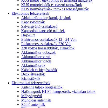
KUS motor-, elektromos és üzemóra műszerek
KUS motorjeladók és riasztó tartozékok
KUS kormányállás-, trim- és sebességmérők
Elektromos felszerelések
Ablaktörlő motor, karok, lapátok
Kapcsolótáblák
Szivargyújtó csatlakozó
Kapcsolók kapcsoló panelek
Hajókürt
Elektromos csatlakozók 12 - 24 Volt
Elektromos csatlakozók 230 Volt
220 voltos hosszabbítók, átalakítók
Akkumulátor dobozok
Akkumulátor saruk
Akkumulátor töltők
Akkumulátorok
Kábelek és kiegészítőik
Deck átvezetők
Biztosítékok
Elektronikai felszerelések
Antenna talpak kiegészítők
Hajómagnók HI-FI, hangszórók, vízhatlan tokok
Mélységmérő
Műholdas antennák
Rádió antennák