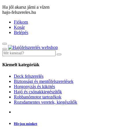
Ha jól akarsz járni a vízen
hajo-felszereles.hu
Fiókom
Kosár
Belépés
Kiemelt kategóriák
Deck felszerelés
Biztonsági és mentőfelszerelések
Horgonyzás és kikötés
Hajó és csónakkiegészítők
Robbanómotor tartozékok
Rozsdamentes veretek, kiegészítők
Hívjon minket