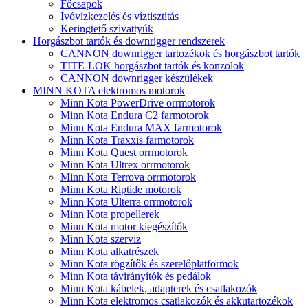
Főcsapok
Ivóvízkezelés és víztisztítás
Keringtető szivattyúk
Horgászbot tartók és downrigger rendszerek
CANNON downrigger tartozékok és horgászbot tartók
TITE-LOK horgászbot tartók és konzolok
CANNON downrigger készülékek
MINN KOTA elektromos motorok
Minn Kota PowerDrive orrmotorok
Minn Kota Endura C2 farmotorok
Minn Kota Endura MAX farmotorok
Minn Kota Traxxis farmotorok
Minn Kota Quest orrmotorok
Minn Kota Ultrex orrmotorok
Minn Kota Terrova orrmotorok
Minn Kota Riptide motorok
Minn Kota Ulterra orrmotorok
Minn Kota propellerek
Minn Kota motor kiegészítők
Minn Kota szerviz
Minn Kota alkatrészek
Minn Kota rögzítők és szerelőplatformok
Minn Kota távirányítók és pedálok
Minn Kota kábelek, adapterek és csatlakozók
Minn Kota elektromos csatlakozók és akkutartozékok