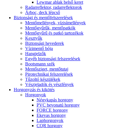
Lewmar ablak belső keret
Radarreflektor, radarreflektorok
Árboc, deck lépcső
Biztonsági és mentőfelszerelések
Mentőmellények, vízisímellények
Mentőgyűrűk, mentőpatkók
Mentőgyűrű és patkó tartozékok
Kesztyűk
Biztonsági hevederek
Vízimentő bója
Hangjelzők
Egyéb biztonsági felszerelések
Bootsmann szék
Mentősziget, mentőtutaj
Pirotechnikai felszerelések
Tűzoltó készülékek
Vészjeladók és vészfények
Horgonyzás és kikötés
Horgonyok
Négykapás horgony
PVC bevonatú horgony
FORCE horgony
Ekevas horgony
Laphorgonyok
CQR horgony