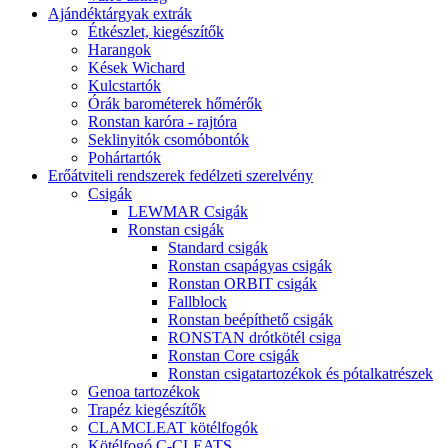
Ajándéktárgyak extrák
Étkészlet, kiegészítők
Harangok
Kések Wichard
Kulcstartók
Órák barométerek hőmérők
Ronstan karóra - rajtóra
Seklinyitók csomóbontók
Pohártartók
Erőátviteli rendszerek fedélzeti szerelvény
Csigák
LEWMAR Csigák
Ronstan csigák
Standard csigák
Ronstan csapágyas csigák
Ronstan ORBIT csigák
Fallblock
Ronstan beépíthető csigák
RONSTAN drótkötél csiga
Ronstan Core csigák
Ronstan csigatartozékok és pótalkatrészek
Genoa tartozékok
Trapéz kiegészítők
CLAMCLEAT kötélfogók
Kötélfogó C-CLEATS