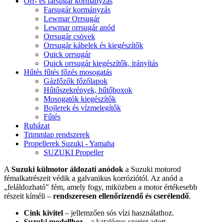
Orr- és farsugár kormányzás
Farsugár kormányzás
Lewmar Orrsugár
Lewmar orrsugár anód
Orrsugár csövek
Orrsugár kábelek és kiegészítők
Quick orrsugár
Quick orrsugár kiegészítők, irányítás
Hűtés fűtés főzés mosogatás
Gázfőzők főzőlapok
Hűtőszekrények, hűtőboxok
Mosogatók kiegészítők
Bojlerek és vízmelegítők
Fűtés
Ruházat
Trimmlap rendszerek
Propellerek Suzuki - Yamaha
SUZUKI Propeller
A
Suzuki külmotor áldozati anódok
a Suzuki motorod
fémalkatrészeit védik a galvanikus korróziótól. Az anód a
„feláldozható" fém, amely fogy, miközben a motor értékesebb
részeit kíméli –
rendszeresen ellenőrizendő és cserélendő
.
Cink kivitel
– jellemzően sós vízi használathoz.
Suzuki modellhez
– a katalógus szerint adott