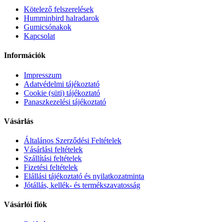
Kötelező felszerelések
Humminbird halradarok
Gumicsónakok
Kapcsolat
Információk
Impresszum
Adatvédelmi tájékoztató
Cookie (süti) tájékoztató
Panaszkezelési tájékoztató
Vásárlás
Általános Szerződési Feltételek
Vásárlási feltételek
Szállítási feltételek
Fizetési feltételek
Elállási tájékoztató és nyilatkozatminta
Jótállás, kellék- és termékszavatosság
Vásárlói fiók