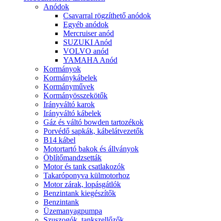
Anódok
Csavarral rögzíthető anódok
Egyéb anódok
Mercruiser anód
SUZUKI Anód
VOLVO anód
YAMAHA Anód
Kormányok
Kormánykábelek
Kormányművek
Kormányösszekötők
Irányváltó karok
Irányváltó kábelek
Gáz és váltó bowden tartozékok
Porvédő sapkák, kábelátvezetők
B14 kábel
Motortartó bakok és állványok
Öblítőmandzsetták
Motor és tank csatlakozók
Takaróponyva külmotorhoz
Motor zárak, lopásgátlók
Benzintank kiegészítők
Benzintank
Üzemanyagpumpa
Szuszogók, tankszellőzők