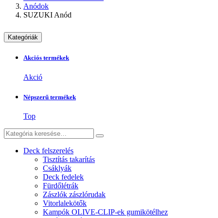
Anódok
SUZUKI Anód
Kategóriák
Akciós termékek
Akció
Népszerű termékek
Top
Deck felszerelés
Tisztítás takarítás
Csáklyák
Deck fedelek
Fürdőlétrák
Zászlók zászlórudak
Vitorlalekötők
Kampók OLIVE-CLIP-ek gumikötélhez