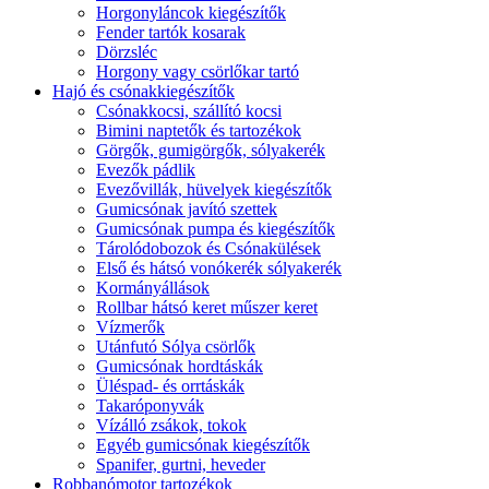
Horgonyláncok kiegészítők
Fender tartók kosarak
Dörzsléc
Horgony vagy csörlőkar tartó
Hajó és csónakkiegészítők
Csónakkocsi, szállító kocsi
Bimini naptetők és tartozékok
Görgők, gumigörgők, sólyakerék
Evezők pádlik
Evezővillák, hüvelyek kiegészítők
Gumicsónak javító szettek
Gumicsónak pumpa és kiegészítők
Tárolódobozok és Csónakülések
Első és hátsó vonókerék sólyakerék
Kormányállások
Rollbar hátsó keret műszer keret
Vízmerők
Utánfutó Sólya csörlők
Gumicsónak hordtáskák
Üléspad- és orrtáskák
Takaróponyvák
Vízálló zsákok, tokok
Egyéb gumicsónak kiegészítők
Spanifer, gurtni, heveder
Robbanómotor tartozékok