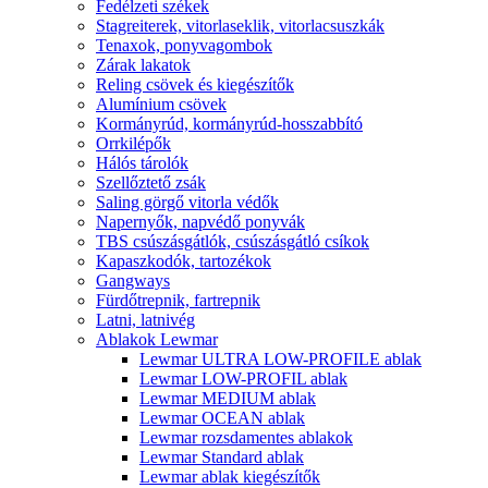
Fedélzeti székek
Stagreiterek, vitorlaseklik, vitorlacsuszkák
Tenaxok, ponyvagombok
Zárak lakatok
Reling csövek és kiegészítők
Alumínium csövek
Kormányrúd, kormányrúd-hosszabbító
Orrkilépők
Hálós tárolók
Szellőztető zsák
Saling görgő vitorla védők
Napernyők, napvédő ponyvák
TBS csúszásgátlók, csúszásgátló csíkok
Kapaszkodók, tartozékok
Gangways
Fürdőtrepnik, fartrepnik
Latni, latnivég
Ablakok Lewmar
Lewmar ULTRA LOW-PROFILE ablak
Lewmar LOW-PROFIL ablak
Lewmar MEDIUM ablak
Lewmar OCEAN ablak
Lewmar rozsdamentes ablakok
Lewmar Standard ablak
Lewmar ablak kiegészítők