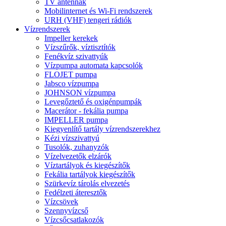
TV antennák
Mobilinternet és Wi-Fi rendszerek
URH (VHF) tengeri rádiók
Vízrendszerek
Impeller kerekek
Vízszűrők, víztisztítók
Fenékvíz szivattyúk
Vízpumpa automata kapcsolók
FLOJET pumpa
Jabsco vízpumpa
JOHNSON vízpumpa
Levegőztető és oxigénpumpák
Macerátor - fekália pumpa
IMPELLER pumpa
Kiegyenlítő tartály vízrendszerekhez
Kézi vízszivattyú
Tusolók, zuhanyzók
Vízelvezetők elzárók
Víztartályok és kiegészítők
Fekália tartályok kiegészítők
Szürkevíz tárolás elvezetés
Fedélzeti áteresztők
Vízcsövek
Szennyvízcső
Vízcsőcsatlakozók