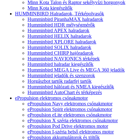
Minn Kota Talon és Raptor sekélyvízi horgonyok
Minn Kota kiegészítők
HUMMINBIRD Halradarok, Térképolvasók
Humminbird PiranhaMAX halradarok
Humminbird HDR mélységmérők
Humminbird APEX halradarok
Humminbird HELIX halradarok
Humminbird XPLORE halradarok
Humminbird SOLIX halradarok
Humminbird CHIRP hajóradarok
Humminbird NAVIONICS térképek
Humminbird halradar kiegészítők
Humminbird MEGA Live és MEGA 360 jeladók
Humminbird jeladók és szenzorok
Horgászbot tartók radarfej tartók
Humminbird hálózati és NMEA kiegészítők
Humminbird AutoChart és térképezés
ePropulsion elektromos csónakmotor
ePropulsion Navy elektromos csónakmotor
ePropulsion Spirit elektromos csónakmotor
ePropulsion eLite elektromos csónakmotor
ePropulsion X széria elektromos csónakmotor
ePropulsion Pod Drive elektromos motor
ePropulsion I-széria belső elektromos motor
ePropulsion akkumulátorok és töltők