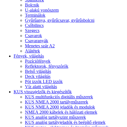
Bolcnik
U-alakú vonószem
Terminálok
Gyűrűanya, gyűrűcsavar, gyűrűsbolcni
Csőbilincs
Szegecs
Csavarok
Csavaranyák
Menetes szár A2
Alátétek
Fények, világítás
Pozíciófények
Reflektorok, fényszórók
Belső világítás
Deck világítás
Pót izzók LED izzók
Víz alatti világítás
KUS visszajelzők és kiegészítők
KUS multifunkciós digitális műszerek
KUS NMEA 2000 tartályműszerek
KUS NMEA 2000 jeladók és modulok
NMEA 2000 kábelek és hálózati elemek
KUS analóg tartályszint műszerek
KUS analóg tartályjeladók és beépítő elemek