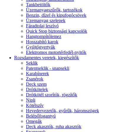
Tankbetöltők
Üzemanyagszűrők, tartozékok
Benzin, dízel és kipufogócsövek
Üzemanyag szelepek
Fáradtolaj leszívó
Quick Stop biztonsági kapcsolók
Hangtompítólemez
Hosszabító karok
Gyújtógyertyák
Elektromos motortérfedél-nyitók
Rozsdamentes veretek, kiegészítők
Seklik
Patentseklik - snapsekli
Karabínerek
Zsanérok
Deck szem
Drótkötelek
Drótkötél szorítók, rögzítők
Nipli
Kötélszív
Hevedervezetők, gyűrűk, háromszögek
Belépőfogantyú
Omegák
Deck akasztók, ruha akasztók
Spannerek