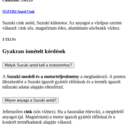
Cikkszám: 558129
SUZUKI Anód Cink
Suzuki cink anód, Suzuki külmotor. Az anyagot a víztípus szerint
válaszd: cink sós, magnézium édes, alumínium sós/brakk vízhez.
3 552 Ft
Gyakran ismételt kérdések
Melyik Suzuki anód kell a motoromhoz?
A
Suzuki modell és a motorteljesítmény
a meghatározó. A pontos
illeszkedést a Suzuki igazolt gyártói előírások és a termék igazolt
műszaki adatai alapján ellenőrizd.
Milyen anyagú a Suzuki anód?
Jellemzően
cink
(sós vízhez). Ha a használat édesvízi, a megfelelő
anyagot (pl. Magnézium) a motor igazolt gyártói előírásai és a
konkrét termékadatok alapján válaszd.