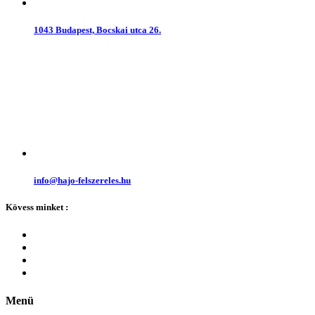
1043 Budapest, Bocskai utca 26.
info@hajo-felszereles.hu
Kövess minket :
Menü