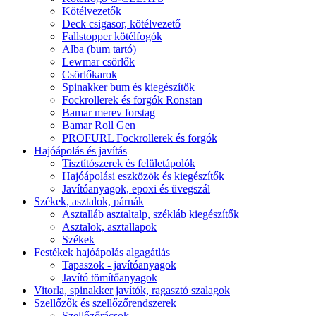
Kötélvezetők
Deck csigasor, kötélvezető
Fallstopper kötélfogók
Alba (bum tartó)
Lewmar csörlők
Csörlőkarok
Spinakker bum és kiegészítők
Fockrollerek és forgók Ronstan
Bamar merev forstag
Bamar Roll Gen
PROFURL Fockrollerek és forgók
Hajóápolás és javítás
Tisztítószerek és felületápolók
Hajóápolási eszközök és kiegészítők
Javítóanyagok, epoxi és üvegszál
Székek, asztalok, párnák
Asztalláb asztaltalp, székláb kiegészítők
Asztalok, asztallapok
Székek
Festékek hajóápolás algagátlás
Tapaszok - javítóanyagok
Javító tömítőanyagok
Vitorla, spinakker javítók, ragasztó szalagok
Szellőzők és szellőzőrendszerek
Szellőzőrácsok