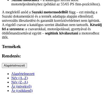
motorteljesítményhez (például az 55/65 PS finn-pozícióhoz).
A megfelelő anód a
Suzuki motormodelltől
függ – ezt mindig a
Suzuki dokumentáció és a termék adatlapja alapján ellenőrizd;
univerzális illeszkedést és garantált korrózióvédelmet nem ígérünk.
A rögzítő csavar a katalógus szerint általában nem tartozék.
Készülj
fel a szezonra:
a csavarokkal, motorápolással, gyertyával és
öblítőmandzsettával együtt –
segítünk kiválasztani
a motorodhoz
illőt.
Termékek
Rendezés:
Alapértelmezett
Alapértelmezett
Név (A–Z)
Név (Z–A)
Ár (növekvő)
Ár (csökkenő)