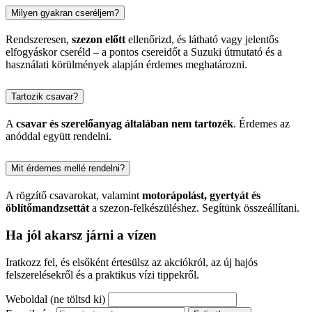
Milyen gyakran cseréljem?
Rendszeresen,
szezon előtt
ellenőrizd, és látható vagy jelentős
elfogyáskor cseréld – a pontos csereidőt a Suzuki útmutató és a
használati körülmények alapján érdemes meghatározni.
Tartozik csavar?
A
csavar és szerelőanyag általában nem tartozék
. Érdemes az
anóddal együtt rendelni.
Mit érdemes mellé rendelni?
A rögzítő csavarokat, valamint
motorápolást, gyertyát és
öblítőmandzsettát
a szezon-felkészüléshez. Segítünk összeállítani.
Ha jól akarsz járni a vízen
Iratkozz fel, és elsőként értesülsz az akciókról, az új hajós
felszerelésekről és a praktikus vízi tippekről.
Weboldal (ne töltsd ki)