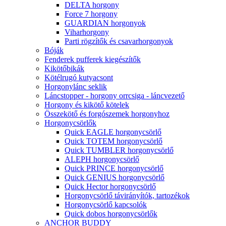
DELTA horgony
Force 7 horgony
GUARDIAN horgonyok
Viharhorgony
Parti rögzítők és csavarhorgonyok
Bóják
Fenderek pufferek kiegészítők
Kikötőbikák
Kötélrugó kutyacsont
Horgonylánc seklik
Láncstopper - horgony orrcsiga - láncvezető
Horgony és kikötő kötelek
Összekötő és forgószemek horgonyhoz
Horgonycsörlők
Quick EAGLE horgonycsörlő
Quick TOTEM horgonycsörlő
Quick TUMBLER horgonycsörlő
ALEPH horgonycsörlő
Quick PRINCE horgonycsörlő
Quick GENIUS horgonycsörlő
Quick Hector horgonycsörlő
Horgonycsörlő távirányítók, tartozékok
Horgonycsörlő kapcsolók
Quick dobos horgonycsörlők
ANCHOR BUDDY