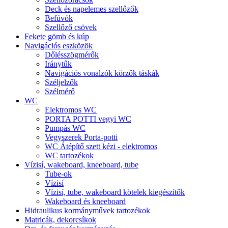
Deck és napelemes szellőzők
Befúvók
Szellőző csövek
Fekete gömb és kúp
Navigációs eszközök
Dőlésszögmérők
Iránytűk
Navigációs vonalzók körzők táskák
Széljelzők
Szélmérő
WC
Elektromos WC
PORTA POTTI vegyi WC
Pumpás WC
Vegyszerek Porta-potti
WC Átépítő szett kézi - elektromos
WC tartozékok
Vízisí, wakeboard, kneeboard, tube
Tube-ok
Vízisí
Vízisí, tube, wakeboard kötelek kiegészítők
Wakeboard és kneeboard
Hidraulikus kormányművek tartozékok
Matricák, dekorcsíkok