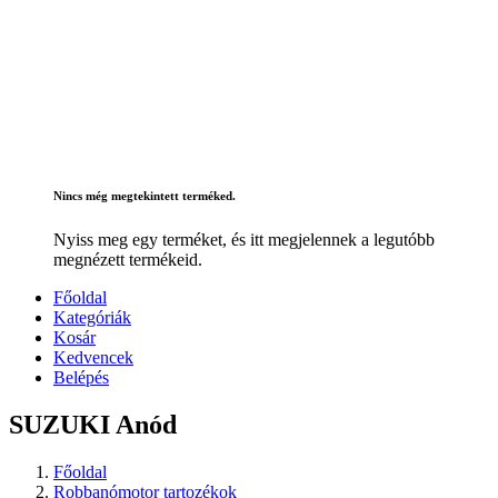
Nincs még megtekintett terméked.
Nyiss meg egy terméket, és itt megjelennek a legutóbb
megnézett termékeid.
Főoldal
Kategóriák
Kosár
Kedvencek
Belépés
SUZUKI Anód
Főoldal
Robbanómotor tartozékok