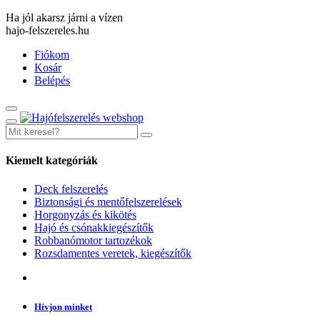
Ha jól akarsz járni a vízen
hajo-felszereles.hu
Fiókom
Kosár
Belépés
Kiemelt kategóriák
Deck felszerelés
Biztonsági és mentőfelszerelések
Horgonyzás és kikötés
Hajó és csónakkiegészítők
Robbanómotor tartozékok
Rozsdamentes veretek, kiegészítők
Hívjon minket