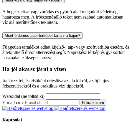
Mitől vízálló egy hajós térképtok?
A hegesztett anyag, záródás és gyártó által megadott védettség
határozza meg. A fröccsenésálló tokot nem szabad automatikusan
víz alá meríthetőnek tekinteni.
Miért érdemes papírtérképet tartani a hajón?
Független tartalékot adhat kijelző-, táp- vagy szoftverhiba esetére, és
áttekinthető útvonaltervezést segít. Naprakész térkép és gyakorlott
használat szükséges hozzá.
Ha jól akarsz járni a vízen
Iratkozz fel, és elsőként értesülsz az akciókról, az új hajós
felszerelésekről és a praktikus vízi tippekről.
Weboldal (ne töltsd ki)
E-mail cím
Feliratkozom
Kapcsolat