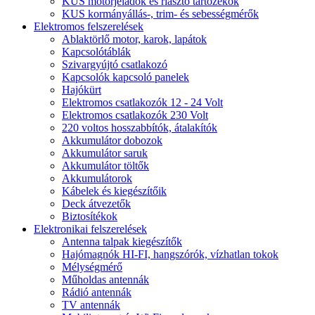
KUS motorjeladók és riasztó tartozékok
KUS kormányállás-, trim- és sebességmérők
Elektromos felszerelések
Ablaktörlő motor, karok, lapátok
Kapcsolótáblák
Szivargyújtó csatlakozó
Kapcsolók kapcsoló panelek
Hajókürt
Elektromos csatlakozók 12 - 24 Volt
Elektromos csatlakozók 230 Volt
220 voltos hosszabbítók, átalakítók
Akkumulátor dobozok
Akkumulátor saruk
Akkumulátor töltők
Akkumulátorok
Kábelek és kiegészítőik
Deck átvezetők
Biztosítékok
Elektronikai felszerelések
Antenna talpak kiegészítők
Hajómagnók HI-FI, hangszórók, vízhatlan tokok
Mélységmérő
Műholdas antennák
Rádió antennák
TV antennák