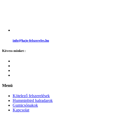
info@hajo-felszereles.hu
Kövess minket :
Menü
Kötelező felszerelések
Humminbird halradarok
Gumicsónakok
Kapcsolat