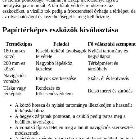
befolyásolja a munkát. A tárolótok védi és rendszerezi az
eszközöket, a vízálló tok pedig a fröccsenéstől óvhatja a térképet, de
az olvashatóságot és kezelhetőséget is meg kell őriznie.
Papírtérképes eszközök kiválasztása
Terméktípus
Feladat
Fő választási szempont
180 mm-es
Kisebb térképi távolságok
Nyitási tartomány és
körző
felvétele
hegyállapot
200 mm-es
Nagyobb lépésköz
Térképméret és
körző
kezelése
tárolóhely
Navigációs
Irányok szerkesztése
Skála, él és leolvasás
vonalzó
Táska vagy
Rendezés és
Belső méret és záródás
térképtok
fröccsenésvédelem
A körző hossza és nyitási tartománya illeszkedjen a használt
térképskálához.
A hegyek zárjanak pontosan, a csukló pedig tartsa meg a
beállított távolságot.
A vonalzó típusa feleljen meg a tanult navigációs szerkesztési
módszernek.
A térképtok mérete fogadja be a hajtott lapot anélkül, hogy a