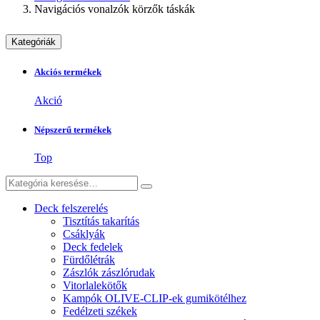
Navigációs vonalzók körzők táskák
Kategóriák
Akciós termékek
Akció
Népszerű termékek
Top
Deck felszerelés
Tisztítás takarítás
Csáklyák
Deck fedelek
Fürdőlétrák
Zászlók zászlórudak
Vitorlalekötők
Kampók OLIVE-CLIP-ek gumikötélhez
Fedélzeti székek