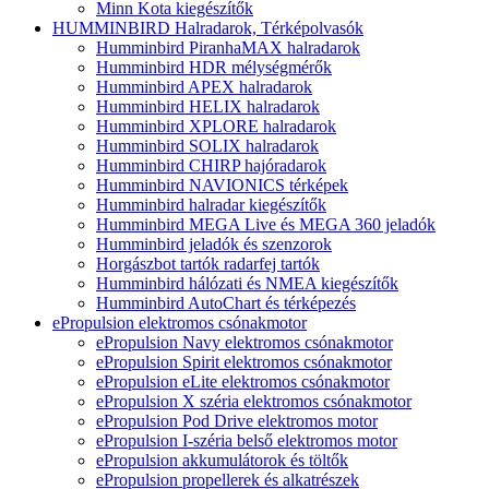
Minn Kota kiegészítők
HUMMINBIRD Halradarok, Térképolvasók
Humminbird PiranhaMAX halradarok
Humminbird HDR mélységmérők
Humminbird APEX halradarok
Humminbird HELIX halradarok
Humminbird XPLORE halradarok
Humminbird SOLIX halradarok
Humminbird CHIRP hajóradarok
Humminbird NAVIONICS térképek
Humminbird halradar kiegészítők
Humminbird MEGA Live és MEGA 360 jeladók
Humminbird jeladók és szenzorok
Horgászbot tartók radarfej tartók
Humminbird hálózati és NMEA kiegészítők
Humminbird AutoChart és térképezés
ePropulsion elektromos csónakmotor
ePropulsion Navy elektromos csónakmotor
ePropulsion Spirit elektromos csónakmotor
ePropulsion eLite elektromos csónakmotor
ePropulsion X széria elektromos csónakmotor
ePropulsion Pod Drive elektromos motor
ePropulsion I-széria belső elektromos motor
ePropulsion akkumulátorok és töltők
ePropulsion propellerek és alkatrészek