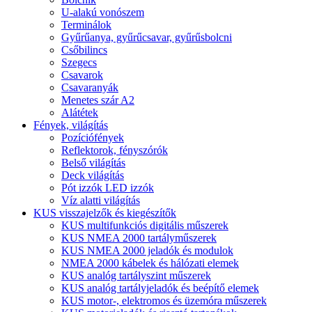
U-alakú vonószem
Terminálok
Gyűrűanya, gyűrűcsavar, gyűrűsbolcni
Csőbilincs
Szegecs
Csavarok
Csavaranyák
Menetes szár A2
Alátétek
Fények, világítás
Pozíciófények
Reflektorok, fényszórók
Belső világítás
Deck világítás
Pót izzók LED izzók
Víz alatti világítás
KUS visszajelzők és kiegészítők
KUS multifunkciós digitális műszerek
KUS NMEA 2000 tartályműszerek
KUS NMEA 2000 jeladók és modulok
NMEA 2000 kábelek és hálózati elemek
KUS analóg tartályszint műszerek
KUS analóg tartályjeladók és beépítő elemek
KUS motor-, elektromos és üzemóra műszerek