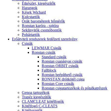
Étkészlet, kiegészítők
Harangok
Kések Wichard
Kulcstartók
Órák barométerek hőmérők
Ronstan karóra - rajtóra
Seklinyitók csomóbontók
Pohártartók
Erőátviteli rendszerek fedélzeti szerelvény
Csigák
LEWMAR Csigák
Ronstan csigák
Standard csigák
Ronstan csapágyas csigák
Ronstan ORBIT csigák
Fallblock
Ronstan beépíthető csigák
RONSTAN drótkötél csiga
Ronstan Core csigák
Ronstan csigatartozékok és pótalkatrészek
Genoa tartozékok
Trapéz kiegészítők
CLAMCLEAT kötélfogók
Kötélfogó C-CLEATS
Kötélvezetők