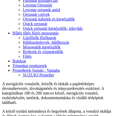
Farsugár kormányzás
Lewmar Orrsugár
Lewmar orrsugár anód
Orrsugár csövek
Orrsugár kábelek és kiegészítők
Quick orrsugár
Quick orrsugár kiegészítők, irányítás
Hűtés fűtés főzés mosogatás
Gázfőzők főzőlapok
Hűtőszekrények, hűtőboxok
Mosogatók kiegészítők
Bojlerek és vízmelegítők
Fűtés
Ruházat
Trimmlap rendszerek
Propellerek Suzuki - Yamaha
SUZUKI Propeller
A navigációs vonalzók, körzők és táskák a papírtérképes
útvonaltervezés, távolságmérés és irányszerkesztés eszközei. A
kategóriában 180 és 200 mm-es körző, navigációs vonalzó,
eszközkészlet, tartótok, dokumentumtáska és vízálló térképtok
található.
A körző nyitási tartománya és hegyének állapota, a vonalzó skálája
és élének pontossága, valamint a térkép méretaránya együtt