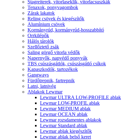
Stagreiterek, vitorlaseklik, vitorlacsuszkák
Tenaxok, ponyvagombok
Zárak lakatok
Reling csövek és kiegészítők
Alumínium csövek
Kormányrúd, kormányrúd-hosszabbító
Orrkilépők
Hálós tárolók
Szellőztető zsák
Saling görgő vitorla védők
Napernyők, napvédő ponyvák
TBS csúszásgátlók, csúszásgátló csíkok
Kapaszkodók, tartozékok
Gangways
Fürdőtrepnik, fartrepnik
Latni, latnivég
Ablakok Lewmar
Lewmar ULTRA LOW-PROFILE ablak
Lewmar LOW-PROFIL ablak
Lewmar MEDIUM ablak
Lewmar OCEAN ablak
Lewmar rozsdamentes ablakok
Lewmar Standard ablak
Lewmar ablak kiegészítők
Lewmar ablak belső keret