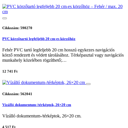
Cikkszám: 590270
PVC körzőtartó legfeljebb 20 cm-es körzőhöz
Fehér PVC tartó legfeljebb 20 cm hosszú egykezes navigációs
körző rendezett és védett tárolásához. Térképasztal vagy navigációs
munkahely közelében rögzíthető;…
12 741 Ft
Cikkszám: 562041
Vízálló dokumentum-/térképtok, 26×20 cm
Vízálló dokumentum-/térképtok, 26×20 cm.
4 517 Ft