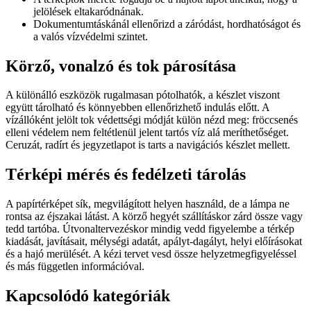
jelölések eltakaródnának.
Dokumentumtáskánál ellenőrizd a záródást, hordhatóságot és
a valós vízvédelmi szintet.
Körző, vonalzó és tok párosítása
A különálló eszközök rugalmasan pótolhatók, a készlet viszont
együtt tárolható és könnyebben ellenőrizhető indulás előtt. A
vízállóként jelölt tok védettségi módját külön nézd meg: fröccsenés
elleni védelem nem feltétlenül jelent tartós víz alá meríthetőséget.
Ceruzát, radírt és jegyzetlapot is tarts a navigációs készlet mellett.
Térképi mérés és fedélzeti tárolás
A papírtérképet sík, megvilágított helyen használd, de a lámpa ne
rontsa az éjszakai látást. A körző hegyét szállításkor zárd össze vagy
tedd tartóba. Útvonaltervezéskor mindig vedd figyelembe a térkép
kiadását, javításait, mélységi adatát, apályt-dagályt, helyi előírásokat
és a hajó merülését. A kézi tervet vesd össze helyzetmegfigyeléssel
és más független információval.
Kapcsolódó kategóriák