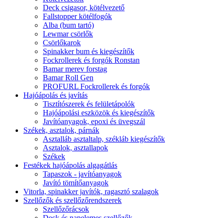
Deck csigasor, kötélvezető
Fallstopper kötélfogók
Alba (bum tartó)
Lewmar csörlők
Csörlőkarok
Spinakker bum és kiegészítők
Fockrollerek és forgók Ronstan
Bamar merev forstag
Bamar Roll Gen
PROFURL Fockrollerek és forgók
Hajóápolás és javítás
Tisztítószerek és felületápolók
Hajóápolási eszközök és kiegészítők
Javítóanyagok, epoxi és üvegszál
Székek, asztalok, párnák
Asztalláb asztaltalp, székláb kiegészítők
Asztalok, asztallapok
Székek
Festékek hajóápolás algagátlás
Tapaszok - javítóanyagok
Javító tömítőanyagok
Vitorla, spinakker javítók, ragasztó szalagok
Szellőzők és szellőzőrendszerek
Szellőzőrácsok
Deck és napelemes szellőzők