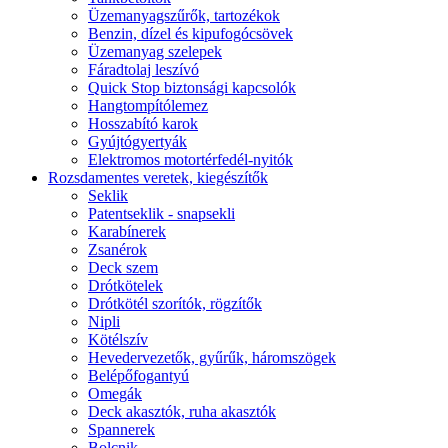
Üzemanyagszűrők, tartozékok
Benzin, dízel és kipufogócsövek
Üzemanyag szelepek
Fáradtolaj leszívó
Quick Stop biztonsági kapcsolók
Hangtompítólemez
Hosszabító karok
Gyújtógyertyák
Elektromos motortérfedél-nyitók
Rozsdamentes veretek, kiegészítők
Seklik
Patentseklik - snapsekli
Karabínerek
Zsanérok
Deck szem
Drótkötelek
Drótkötél szorítók, rögzítők
Nipli
Kötélszív
Hevedervezetők, gyűrűk, háromszögek
Belépőfogantyú
Omegák
Deck akasztók, ruha akasztók
Spannerek
Bolcnik