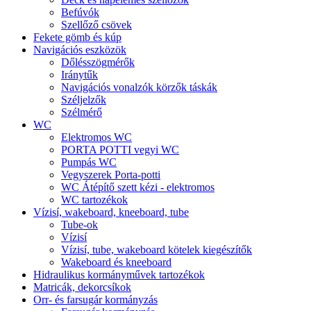
Befúvók
Szellőző csövek
Fekete gömb és kúp
Navigációs eszközök
Dőlésszögmérők
Iránytűk
Navigációs vonalzók körzők táskák
Széljelzők
Szélmérő
WC
Elektromos WC
PORTA POTTI vegyi WC
Pumpás WC
Vegyszerek Porta-potti
WC Átépítő szett kézi - elektromos
WC tartozékok
Vízisí, wakeboard, kneeboard, tube
Tube-ok
Vízisí
Vízisí, tube, wakeboard kötelek kiegészítők
Wakeboard és kneeboard
Hidraulikus kormányművek tartozékok
Matricák, dekorcsíkok
Orr- és farsugár kormányzás