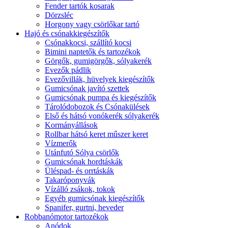
Fender tartók kosarak
Dörzsléc
Horgony vagy csörlőkar tartó
Hajó és csónakkiegészítők
Csónakkocsi, szállító kocsi
Bimini naptetők és tartozékok
Görgők, gumigörgők, sólyakerék
Evezők pádlik
Evezővillák, hüvelyek kiegészítők
Gumicsónak javító szettek
Gumicsónak pumpa és kiegészítők
Tárolódobozok és Csónakülések
Első és hátsó vonókerék sólyakerék
Kormányállások
Rollbar hátsó keret műszer keret
Vízmerők
Utánfutó Sólya csörlők
Gumicsónak hordtáskák
Üléspad- és orrtáskák
Takaróponyvák
Vízálló zsákok, tokok
Egyéb gumicsónak kiegészítők
Spanifer, gurtni, heveder
Robbanómotor tartozékok
Anódok