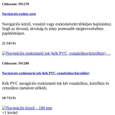
Cikkszám: 591278
Navigációs eszköz szett
Navigációs körző, vonalzó vagy eszközkészlet térképes hajózáshoz.
Segít az útvonal, távolság és irány pontosabb megtervezésében
papírtérképen.
21 543 Ft
Cikkszám: 591280
Navigációs eszköztartó tok (kék PVC, vonalzóhoz/körzőhöz)
Kék PVC navigációs eszköztartó tok két vonalzóhoz, körzőhöz és
ceruzához (tartalom nélkül).
10 733 Ft
+1 kivitel