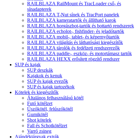
RAILBLAZA RailMount és TracLoader cső- és
sínadapterek
RAILBLAZA T-Nut sínek és TracPort panelek
RAILBLAZA kameratartók és állítható karok
RAILBLAZA horgászbot-tartók és bottartó rendszerek
RAILBLAZA echolot-, fishfinder- és jeladótartók
RAILBLAZA mobil-, tablet- és képernyőtartók
RAILBLAZA világítás és láthatósági kiegészítők
RAILBLAZA tárolók és fedélzeti rendszerezők
RAILBLAZA paddle-, eszköz- és motortámasz tartók
RAILBLAZA HEXX erősített rögzítő rendszer
SUP és kajak
SUP deszkák
Kajakok és kenuk
SUP és kajak evezők
SUP és kajak tartozékok
Kötelek és kiegészítők
Általános felhasználású kötél
Futó kötélzet
Úszókötél, felúszókötél
Gumikötél
Shot kötelek
Fall és Schotkötélzet
Varró zsineg
Ajándéktárgyak extrák