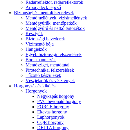
Radarreflektor, radarreflektorok
Árboc, deck lépcső
Biztonsági és mentőfelszerelések
Mentőmellények, vízisímellények
Mentőgyűrűk, mentőpatkók
Mentőgyűrű és patkó tartozékok
Kesztyűk
Biztonsági hevederek
Vízimentő bója
Hangjelzők
Egyéb biztonsági felszerelések
Bootsmann szék
Mentősziget, mentőtutaj
Pirotechnikai felszerelések
Tűzoltó készülékek
Vészjeladók és vészfények
Horgonyzás és kikötés
Horgonyok
Négykapás horgony
PVC bevonatú horgony
FORCE horgony
Ekevas horgony
Laphorgonyok
CQR horgony
DELTA horgony