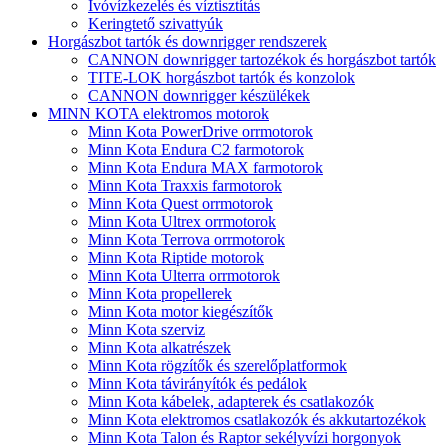
Ivóvízkezelés és víztisztítás
Keringtető szivattyúk
Horgászbot tartók és downrigger rendszerek
CANNON downrigger tartozékok és horgászbot tartók
TITE-LOK horgászbot tartók és konzolok
CANNON downrigger készülékek
MINN KOTA elektromos motorok
Minn Kota PowerDrive orrmotorok
Minn Kota Endura C2 farmotorok
Minn Kota Endura MAX farmotorok
Minn Kota Traxxis farmotorok
Minn Kota Quest orrmotorok
Minn Kota Ultrex orrmotorok
Minn Kota Terrova orrmotorok
Minn Kota Riptide motorok
Minn Kota Ulterra orrmotorok
Minn Kota propellerek
Minn Kota motor kiegészítők
Minn Kota szerviz
Minn Kota alkatrészek
Minn Kota rögzítők és szerelőplatformok
Minn Kota távirányítók és pedálok
Minn Kota kábelek, adapterek és csatlakozók
Minn Kota elektromos csatlakozók és akkutartozékok
Minn Kota Talon és Raptor sekélyvízi horgonyok