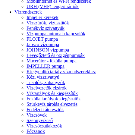
Mobilinternet és Wi-Fi rendszerek
URH (VHF) tengeri rádiók
Vízrendszerek
Impeller kerekek
Vízszűrők, víztisztítók
Fenékvíz szivattyúk
Vízpumpa automata kapcsolók
FLOJET pumpa
Jabsco vízpumpa
JOHNSON vízpumpa
Levegőztető és oxigénpumpák
Macerátor - fekália pumpa
IMPELLER pumpa
Kiegyenlítő tartály vízrendszerekhez
Kézi vízszivattyú
Tusolók, zuhanyzók
Vízelvezetők elzárók
Víztartályok és kiegészítők
Fekália tartályok kiegészítők
Szürkevíz tárolás elvezetés
Fedélzeti áteresztők
Vízcsövek
Szennyvízcső
Vízcsőcsatlakozók
Főcsapok