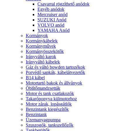
Csavarral rögzíthető anódok
Egyéb anódok
Mercruiser anód
SUZUKI Anód
VOLVO anód
YAMAHA Anód
Kormányok
Kormánykábelek
Kormányművek
Kormányösszekötők
Irányváltó karok
Irányváltó kábelek
Gáz és váltó bowden tartozékok
Porvédő sapkák, kábelátvezetők
B14 kábel
Motortartó bakok és állványok
Öblítőmandzsetták
Motor és tank csatlakozók
Takaróponyva külmotorhoz
Motor zárak, lopásgátlók
Benzintank kiegészítők
Benzintank
Üzemanyagpumpa
Szuszogók, tankszellőzők
Tankbetöltők