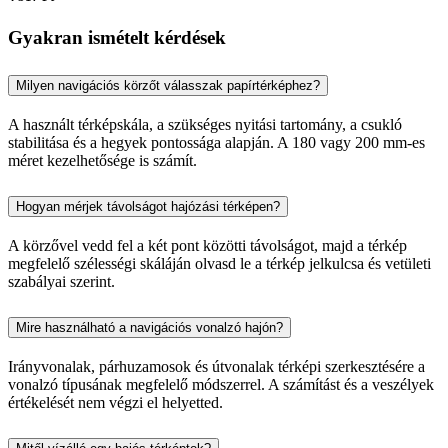
Gyakran ismételt kérdések
Milyen navigációs körzőt válasszak papírtérképhez?
A használt térképskála, a szükséges nyitási tartomány, a csukló
stabilitása és a hegyek pontossága alapján. A 180 vagy 200 mm-es
méret kezelhetősége is számít.
Hogyan mérjek távolságot hajózási térképen?
A körzővel vedd fel a két pont közötti távolságot, majd a térkép
megfelelő szélességi skáláján olvasd le a térkép jelkulcsa és vetületi
szabályai szerint.
Mire használható a navigációs vonalzó hajón?
Irányvonalak, párhuzamosok és útvonalak térképi szerkesztésére a
vonalzó típusának megfelelő módszerrel. A számítást és a veszélyek
értékelését nem végzi el helyetted.