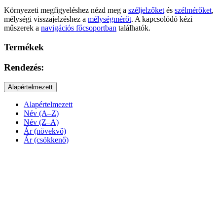
Környezeti megfigyeléshez nézd meg a
széljelzőket
és
szélmérőket
,
mélységi visszajelzéshez a
mélységmérőt
. A kapcsolódó kézi
műszerek a
navigációs főcsoportban
találhatók.
Termékek
Rendezés:
Alapértelmezett
Alapértelmezett
Név (A–Z)
Név (Z–A)
Ár (növekvő)
Ár (csökkenő)