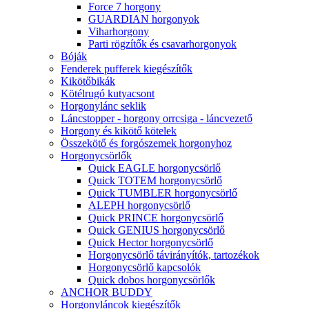
Force 7 horgony
GUARDIAN horgonyok
Viharhorgony
Parti rögzítők és csavarhorgonyok
Bóják
Fenderek pufferek kiegészítők
Kikötőbikák
Kötélrugó kutyacsont
Horgonylánc seklik
Láncstopper - horgony orrcsiga - láncvezető
Horgony és kikötő kötelek
Összekötő és forgószemek horgonyhoz
Horgonycsörlők
Quick EAGLE horgonycsörlő
Quick TOTEM horgonycsörlő
Quick TUMBLER horgonycsörlő
ALEPH horgonycsörlő
Quick PRINCE horgonycsörlő
Quick GENIUS horgonycsörlő
Quick Hector horgonycsörlő
Horgonycsörlő távirányítók, tartozékok
Horgonycsörlő kapcsolók
Quick dobos horgonycsörlők
ANCHOR BUDDY
Horgonyláncok kiegészítők