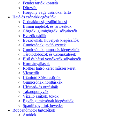
Fender tartók kosarak
Dörzsléc
Horgony vagy csörlőkar tartó
Hajó és csónakkiegészítők
Csónakkocsi, szállító kocsi
Bimini naptetők és tartozékok
Görgők, gumigörgők, sólyakerék
Evezők pádlik
Evezővillák, hüvelyek kiegészítők
Gumicsónak javító szettek
Gumicsónak pumpa és kiegészítők
Tárolódobozok és Csónakülések
Első és hátsó vonókerék sólyakerék
Kormányállások
Rollbar hátsó keret műszer keret
Vízmerők
Utánfutó Sólya csörlők
Gumicsónak hordtáskák
Üléspad- és orrtáskák
Takaróponyvák
Vízálló zsákok, tokok
Egyéb gumicsónak kiegészítők
Spanifer, gurtni, heveder
Robbanómotor tartozékok
Anódok