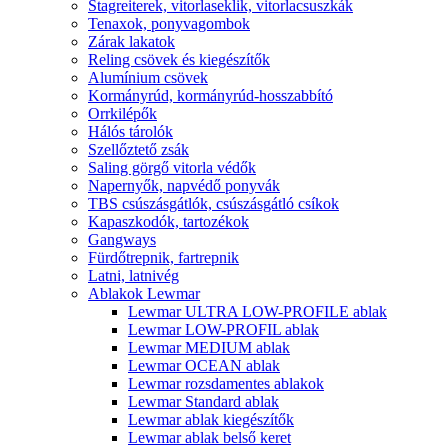
Stagreiterek, vitorlaseklik, vitorlacsuszkák
Tenaxok, ponyvagombok
Zárak lakatok
Reling csövek és kiegészítők
Alumínium csövek
Kormányrúd, kormányrúd-hosszabbító
Orrkilépők
Hálós tárolók
Szellőztető zsák
Saling görgő vitorla védők
Napernyők, napvédő ponyvák
TBS csúszásgátlók, csúszásgátló csíkok
Kapaszkodók, tartozékok
Gangways
Fürdőtrepnik, fartrepnik
Latni, latnivég
Ablakok Lewmar
Lewmar ULTRA LOW-PROFILE ablak
Lewmar LOW-PROFIL ablak
Lewmar MEDIUM ablak
Lewmar OCEAN ablak
Lewmar rozsdamentes ablakok
Lewmar Standard ablak
Lewmar ablak kiegészítők
Lewmar ablak belső keret