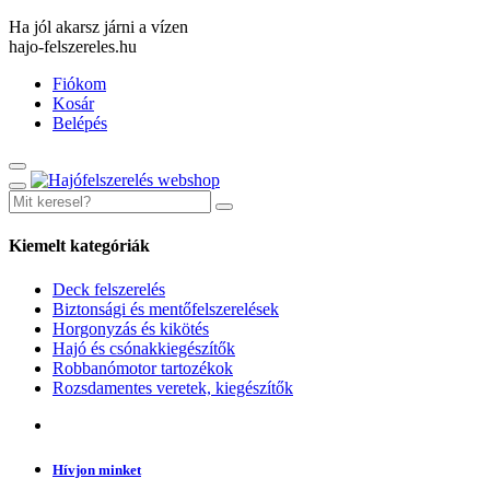
Ha jól akarsz járni a vízen
hajo-felszereles.hu
Fiókom
Kosár
Belépés
Kiemelt kategóriák
Deck felszerelés
Biztonsági és mentőfelszerelések
Horgonyzás és kikötés
Hajó és csónakkiegészítők
Robbanómotor tartozékok
Rozsdamentes veretek, kiegészítők
Hívjon minket