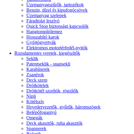
Üzemanyagszűrők, tartozékok
Benzin, dízel és kipufogócsövek
Üzemanyag szelepek
Fáradtolaj leszívó
Quick Stop biztonsági kapcsolók
Hangtompítólemez
Hosszabító karok
Gyújtógyertyák
Elektromos motortérfedél-nyitók
Rozsdamentes veretek, kiegészítők
Seklik
Patentseklik - snapsekli
Karabínerek
Zsanérok
Deck szem
Drótkötelek
Drótkötél szorítók, rögzítők
Nipli
Kötélszív
Hevedervezetők, gyűrűk, háromszögek
Belépőfogantyú
Omegák
Deck akasztók, ruha akasztók
Spannerek
Bolcnik