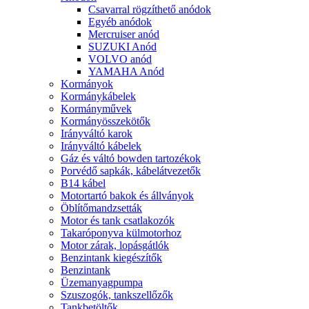
Csavarral rögzíthető anódok
Egyéb anódok
Mercruiser anód
SUZUKI Anód
VOLVO anód
YAMAHA Anód
Kormányok
Kormánykábelek
Kormányművek
Kormányösszekötők
Irányváltó karok
Irányváltó kábelek
Gáz és váltó bowden tartozékok
Porvédő sapkák, kábelátvezetők
B14 kábel
Motortartó bakok és állványok
Öblítőmandzsetták
Motor és tank csatlakozók
Takaróponyva külmotorhoz
Motor zárak, lopásgátlók
Benzintank kiegészítők
Benzintank
Üzemanyagpumpa
Szuszogók, tankszellőzők
Tankbetöltők