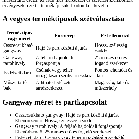
érvényesek, ezért a terméktípusokat külön kell kezelni.
A vegyes terméktípusok szétválasztása
Terméktípus
Fő szerep
Ezt ellenőrizd
vagy méret
Összecsukható
Hossz, szélesség,
Hajó és part közötti átjárás
gangway
csukló
Gangway
A feljáró hajóoldali
25 mm-es cső és
tartóhüvely
forgáspontja
fogadó szerkezet
Csónak vagy teher
Pontos teheradat és
Fedélzeti daru
mozgatására szolgáló eszköz
alap
Műszertartó
Állítható fedélzeti
Magasság, talp és
bak
tartószerkezet
műszerhely
Gangway méret és partkapcsolat
Összecsukható gangway: Hajó és part közötti átjárás.
Ellenőrizendő: Hossz, szélesség, csukló.
Gangway tartóhüvely: A feljáró hajóoldali forgáspontja.
Ellenőrizendő: 25 mm-es cső és fogadó szerkezet.
Fedélzeti daru: Csónak vagy teher mozgatására szolgáló