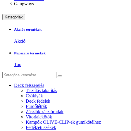
Gangways
Kategóriák
Akciós termékek
Akció
Népszerű termékek
Top
Deck felszerelés
Tisztítás takarítás
Csáklyák
Deck fedelek
Fürdőlétrák
Zászlók zászlórudak
Vitorlalekötők
Kampók OLIVE-CLIP-ek gumikötélhez
Fedélzeti székek