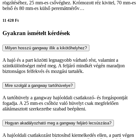
rögzítéséhez, 25 mm-es csővéghez. Krómozott réz kivitel, 70 mm-es
belső és 80 mm-es külső peremátmérőv…
11 428 Ft
Gyakran ismételt kérdések
Milyen hosszú gangway illik a kikötőhelyhez?
A hajó és a part közötti legnagyobb várható rést, valamint a
szintkülönbséget mérd meg. A feljáró mindkét végén maradjon
biztonságos felfekvés és mozgási tartalék.
Mire szolgál a gangway tartóhüvelye?
A tartóhüvely a gangway hajóoldali csatlakozó- és forgáspontját
fogadja. A 25 mm-es csőhöz való hüvelyt csak megfelelően
alátámasztott szerkezetbe szabad beépíteni.
Hogyan akadályozható meg a gangway feljáró lecsúszása?
A hajóoldali csatlakozást biztosítsd kiemelkedés ellen, a parti végen