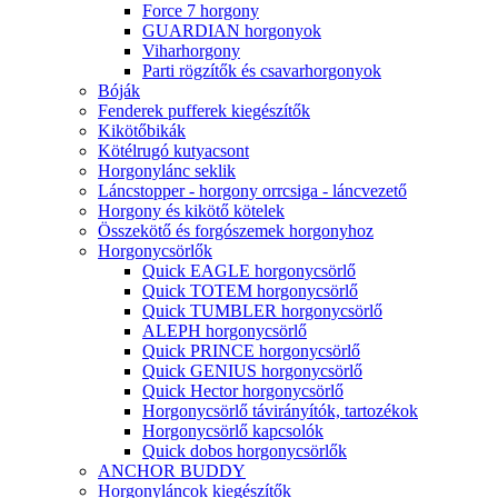
Force 7 horgony
GUARDIAN horgonyok
Viharhorgony
Parti rögzítők és csavarhorgonyok
Bóják
Fenderek pufferek kiegészítők
Kikötőbikák
Kötélrugó kutyacsont
Horgonylánc seklik
Láncstopper - horgony orrcsiga - láncvezető
Horgony és kikötő kötelek
Összekötő és forgószemek horgonyhoz
Horgonycsörlők
Quick EAGLE horgonycsörlő
Quick TOTEM horgonycsörlő
Quick TUMBLER horgonycsörlő
ALEPH horgonycsörlő
Quick PRINCE horgonycsörlő
Quick GENIUS horgonycsörlő
Quick Hector horgonycsörlő
Horgonycsörlő távirányítók, tartozékok
Horgonycsörlő kapcsolók
Quick dobos horgonycsörlők
ANCHOR BUDDY
Horgonyláncok kiegészítők