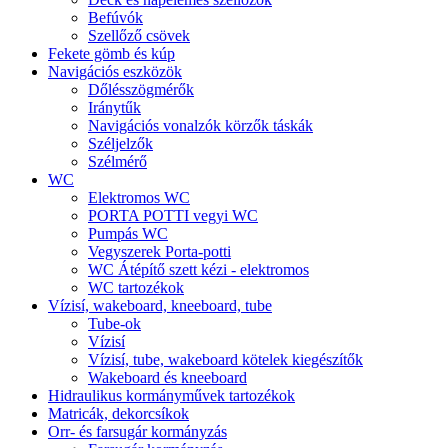
Befúvók
Szellőző csövek
Fekete gömb és kúp
Navigációs eszközök
Dőlésszögmérők
Iránytűk
Navigációs vonalzók körzők táskák
Széljelzők
Szélmérő
WC
Elektromos WC
PORTA POTTI vegyi WC
Pumpás WC
Vegyszerek Porta-potti
WC Átépítő szett kézi - elektromos
WC tartozékok
Vízisí, wakeboard, kneeboard, tube
Tube-ok
Vízisí
Vízisí, tube, wakeboard kötelek kiegészítők
Wakeboard és kneeboard
Hidraulikus kormányművek tartozékok
Matricák, dekorcsíkok
Orr- és farsugár kormányzás