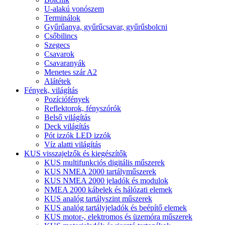
U-alakú vonószem
Terminálok
Gyűrűanya, gyűrűcsavar, gyűrűsbolcni
Csőbilincs
Szegecs
Csavarok
Csavaranyák
Menetes szár A2
Alátétek
Fények, világítás
Pozíciófények
Reflektorok, fényszórók
Belső világítás
Deck világítás
Pót izzók LED izzók
Víz alatti világítás
KUS visszajelzők és kiegészítők
KUS multifunkciós digitális műszerek
KUS NMEA 2000 tartályműszerek
KUS NMEA 2000 jeladók és modulok
NMEA 2000 kábelek és hálózati elemek
KUS analóg tartályszint műszerek
KUS analóg tartályjeladók és beépítő elemek
KUS motor-, elektromos és üzemóra műszerek