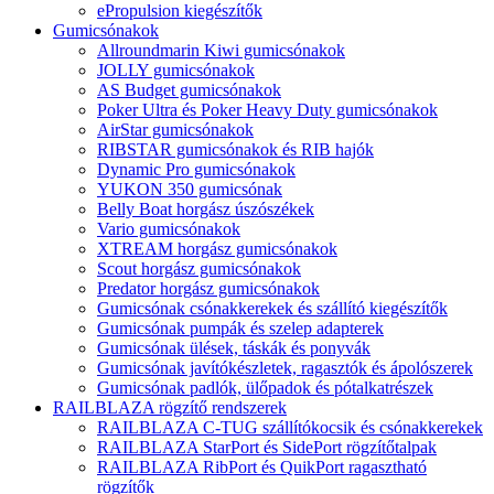
ePropulsion kiegészítők
Gumicsónakok
Allroundmarin Kiwi gumicsónakok
JOLLY gumicsónakok
AS Budget gumicsónakok
Poker Ultra és Poker Heavy Duty gumicsónakok
AirStar gumicsónakok
RIBSTAR gumicsónakok és RIB hajók
Dynamic Pro gumicsónakok
YUKON 350 gumicsónak
Belly Boat horgász úszószékek
Vario gumicsónakok
XTREAM horgász gumicsónakok
Scout horgász gumicsónakok
Predator horgász gumicsónakok
Gumicsónak csónakkerekek és szállító kiegészítők
Gumicsónak pumpák és szelep adapterek
Gumicsónak ülések, táskák és ponyvák
Gumicsónak javítókészletek, ragasztók és ápolószerek
Gumicsónak padlók, ülőpadok és pótalkatrészek
RAILBLAZA rögzítő rendszerek
RAILBLAZA C-TUG szállítókocsik és csónakkerekek
RAILBLAZA StarPort és SidePort rögzítőtalpak
RAILBLAZA RibPort és QuikPort ragasztható
rögzítők