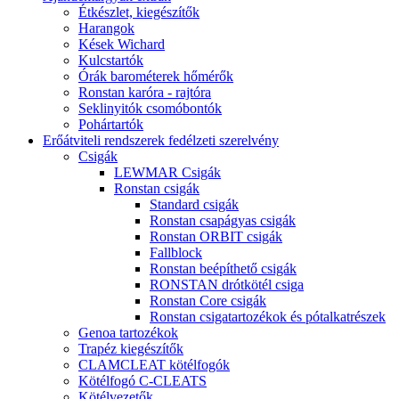
Étkészlet, kiegészítők
Harangok
Kések Wichard
Kulcstartók
Órák barométerek hőmérők
Ronstan karóra - rajtóra
Seklinyitók csomóbontók
Pohártartók
Erőátviteli rendszerek fedélzeti szerelvény
Csigák
LEWMAR Csigák
Ronstan csigák
Standard csigák
Ronstan csapágyas csigák
Ronstan ORBIT csigák
Fallblock
Ronstan beépíthető csigák
RONSTAN drótkötél csiga
Ronstan Core csigák
Ronstan csigatartozékok és pótalkatrészek
Genoa tartozékok
Trapéz kiegészítők
CLAMCLEAT kötélfogók
Kötélfogó C-CLEATS
Kötélvezetők