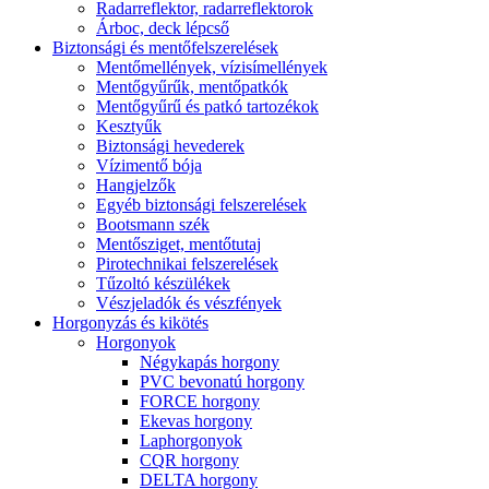
Radarreflektor, radarreflektorok
Árboc, deck lépcső
Biztonsági és mentőfelszerelések
Mentőmellények, vízisímellények
Mentőgyűrűk, mentőpatkók
Mentőgyűrű és patkó tartozékok
Kesztyűk
Biztonsági hevederek
Vízimentő bója
Hangjelzők
Egyéb biztonsági felszerelések
Bootsmann szék
Mentősziget, mentőtutaj
Pirotechnikai felszerelések
Tűzoltó készülékek
Vészjeladók és vészfények
Horgonyzás és kikötés
Horgonyok
Négykapás horgony
PVC bevonatú horgony
FORCE horgony
Ekevas horgony
Laphorgonyok
CQR horgony
DELTA horgony