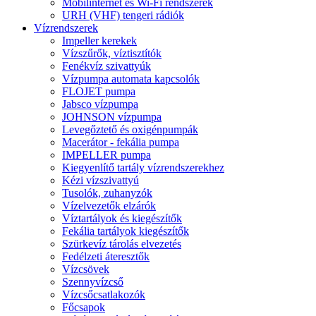
Mobilinternet és Wi-Fi rendszerek
URH (VHF) tengeri rádiók
Vízrendszerek
Impeller kerekek
Vízszűrők, víztisztítók
Fenékvíz szivattyúk
Vízpumpa automata kapcsolók
FLOJET pumpa
Jabsco vízpumpa
JOHNSON vízpumpa
Levegőztető és oxigénpumpák
Macerátor - fekália pumpa
IMPELLER pumpa
Kiegyenlítő tartály vízrendszerekhez
Kézi vízszivattyú
Tusolók, zuhanyzók
Vízelvezetők elzárók
Víztartályok és kiegészítők
Fekália tartályok kiegészítők
Szürkevíz tárolás elvezetés
Fedélzeti áteresztők
Vízcsövek
Szennyvízcső
Vízcsőcsatlakozók
Főcsapok