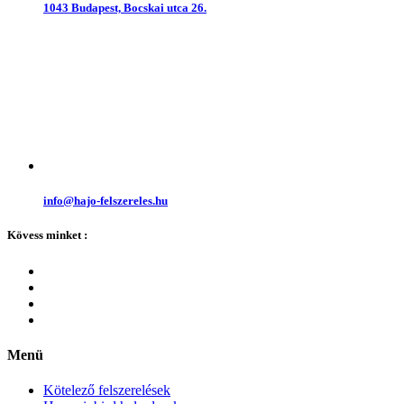
1043 Budapest, Bocskai utca 26.
info@hajo-felszereles.hu
Kövess minket :
Menü
Kötelező felszerelések