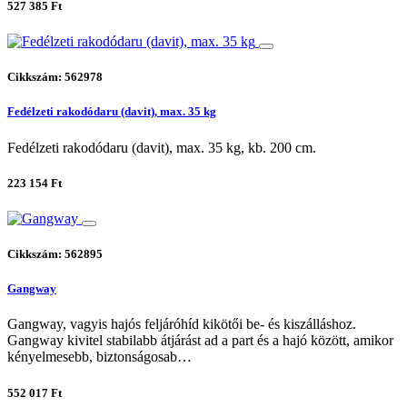
527 385 Ft
Cikkszám: 562978
Fedélzeti rakodódaru (davit), max. 35 kg
Fedélzeti rakodódaru (davit), max. 35 kg, kb. 200 cm.
223 154 Ft
Cikkszám: 562895
Gangway
Gangway, vagyis hajós feljáróhíd kikötői be- és kiszálláshoz.
Gangway kivitel stabilabb átjárást ad a part és a hajó között, amikor
kényelmesebb, biztonságosab…
552 017 Ft