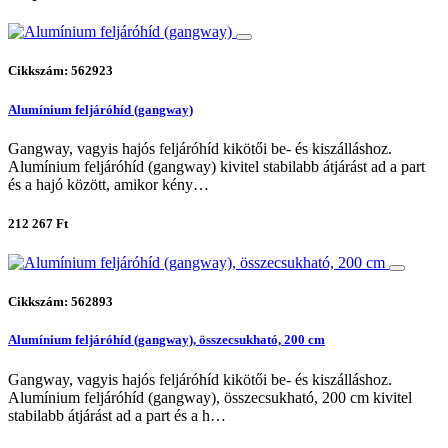
Cikkszám: 562923
Alumínium feljáróhíd (gangway)
Gangway, vagyis hajós feljáróhíd kikötői be- és kiszálláshoz.
Alumínium feljáróhíd (gangway) kivitel stabilabb átjárást ad a part
és a hajó között, amikor kény…
212 267 Ft
Cikkszám: 562893
Alumínium feljáróhíd (gangway), összecsukható, 200 cm
Gangway, vagyis hajós feljáróhíd kikötői be- és kiszálláshoz.
Alumínium feljáróhíd (gangway), összecsukható, 200 cm kivitel
stabilabb átjárást ad a part és a h…