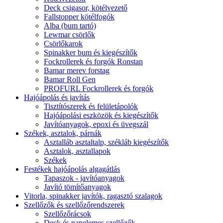
Deck csigasor, kötélvezető
Fallstopper kötélfogók
Alba (bum tartó)
Lewmar csörlők
Csörlőkarok
Spinakker bum és kiegészítők
Fockrollerek és forgók Ronstan
Bamar merev forstag
Bamar Roll Gen
PROFURL Fockrollerek és forgók
Hajóápolás és javítás
Tisztítószerek és felületápolók
Hajóápolási eszközök és kiegészítők
Javítóanyagok, epoxi és üvegszál
Székek, asztalok, párnák
Asztalláb asztaltalp, székláb kiegészítők
Asztalok, asztallapok
Székek
Festékek hajóápolás algagátlás
Tapaszok - javítóanyagok
Javító tömítőanyagok
Vitorla, spinakker javítók, ragasztó szalagok
Szellőzők és szellőzőrendszerek
Szellőzőrácsok
Deck és napelemes szellőzők