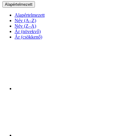
Alapértelmezett
Alapértelmezett
Név (A–Z)
Név (Z–A)
Ár (növekvő)
Ár (csökkenő)