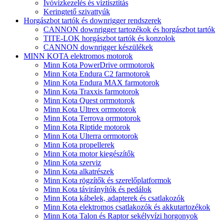
Ivóvízkezelés és víztisztítás
Keringtető szivattyúk
Horgászbot tartók és downrigger rendszerek
CANNON downrigger tartozékok és horgászbot tartók
TITE-LOK horgászbot tartók és konzolok
CANNON downrigger készülékek
MINN KOTA elektromos motorok
Minn Kota PowerDrive orrmotorok
Minn Kota Endura C2 farmotorok
Minn Kota Endura MAX farmotorok
Minn Kota Traxxis farmotorok
Minn Kota Quest orrmotorok
Minn Kota Ultrex orrmotorok
Minn Kota Terrova orrmotorok
Minn Kota Riptide motorok
Minn Kota Ulterra orrmotorok
Minn Kota propellerek
Minn Kota motor kiegészítők
Minn Kota szerviz
Minn Kota alkatrészek
Minn Kota rögzítők és szerelőplatformok
Minn Kota távirányítók és pedálok
Minn Kota kábelek, adapterek és csatlakozók
Minn Kota elektromos csatlakozók és akkutartozékok
Minn Kota Talon és Raptor sekélyvízi horgonyok