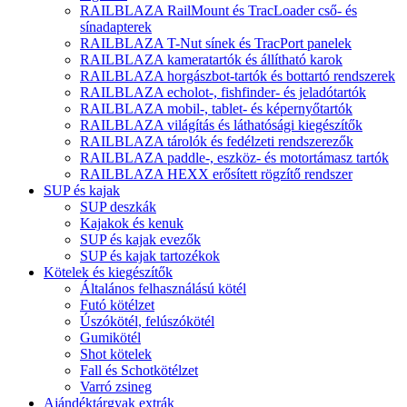
RAILBLAZA RailMount és TracLoader cső- és
sínadapterek
RAILBLAZA T-Nut sínek és TracPort panelek
RAILBLAZA kameratartók és állítható karok
RAILBLAZA horgászbot-tartók és bottartó rendszerek
RAILBLAZA echolot-, fishfinder- és jeladótartók
RAILBLAZA mobil-, tablet- és képernyőtartók
RAILBLAZA világítás és láthatósági kiegészítők
RAILBLAZA tárolók és fedélzeti rendszerezők
RAILBLAZA paddle-, eszköz- és motortámasz tartók
RAILBLAZA HEXX erősített rögzítő rendszer
SUP és kajak
SUP deszkák
Kajakok és kenuk
SUP és kajak evezők
SUP és kajak tartozékok
Kötelek és kiegészítők
Általános felhasználású kötél
Futó kötélzet
Úszókötél, felúszókötél
Gumikötél
Shot kötelek
Fall és Schotkötélzet
Varró zsineg
Ajándéktárgyak extrák