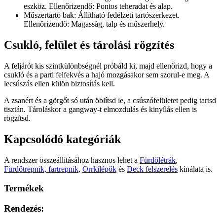
eszköz. Ellenőrizendő: Pontos teheradat és alap.
Műszertartó bak: Állítható fedélzeti tartószerkezet.
Ellenőrizendő: Magasság, talp és műszerhely.
Csukló, felület és tárolási rögzítés
A feljárót kis szintkülönbségnél próbáld ki, majd ellenőrizd, hogy a
csukló és a parti felfekvés a hajó mozgásakor sem szorul-e meg. A
lecsúszás ellen külön biztosítás kell.
A zsanért és a görgőt só után öblítsd le, a csúszófelületet pedig tartsd
tisztán. Tároláskor a gangway-t elmozdulás és kinyílás ellen is
rögzítsd.
Kapcsolódó kategóriák
A rendszer összeállításához hasznos lehet a
Fürdőlétrák
,
Fürdőtrepnik, fartrepnik
,
Orrkilépők
és
Deck felszerelés
kínálata is.
Termékek
Rendezés: