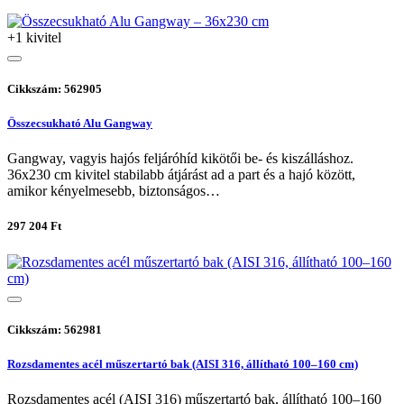
+1 kivitel
Cikkszám: 562905
Összecsukható Alu Gangway
Gangway, vagyis hajós feljáróhíd kikötői be- és kiszálláshoz.
36x230 cm kivitel stabilabb átjárást ad a part és a hajó között,
amikor kényelmesebb, biztonságos…
297 204 Ft
Cikkszám: 562981
Rozsdamentes acél műszertartó bak (AISI 316, állítható 100–160 cm)
Rozsdamentes acél (AISI 316) műszertartó bak, állítható 100–160