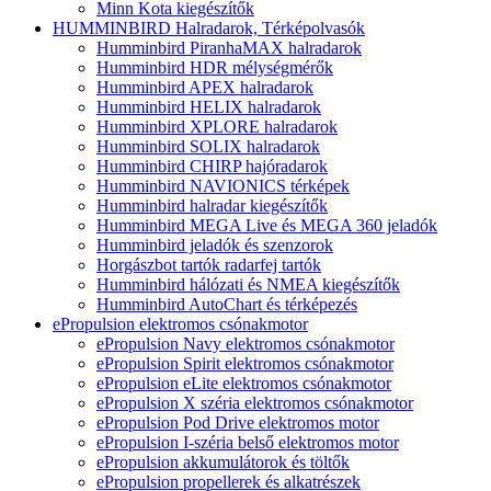
Minn Kota kiegészítők
HUMMINBIRD Halradarok, Térképolvasók
Humminbird PiranhaMAX halradarok
Humminbird HDR mélységmérők
Humminbird APEX halradarok
Humminbird HELIX halradarok
Humminbird XPLORE halradarok
Humminbird SOLIX halradarok
Humminbird CHIRP hajóradarok
Humminbird NAVIONICS térképek
Humminbird halradar kiegészítők
Humminbird MEGA Live és MEGA 360 jeladók
Humminbird jeladók és szenzorok
Horgászbot tartók radarfej tartók
Humminbird hálózati és NMEA kiegészítők
Humminbird AutoChart és térképezés
ePropulsion elektromos csónakmotor
ePropulsion Navy elektromos csónakmotor
ePropulsion Spirit elektromos csónakmotor
ePropulsion eLite elektromos csónakmotor
ePropulsion X széria elektromos csónakmotor
ePropulsion Pod Drive elektromos motor
ePropulsion I-széria belső elektromos motor
ePropulsion akkumulátorok és töltők
ePropulsion propellerek és alkatrészek