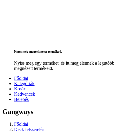
Nincs még megtekintett terméked.
Nyiss meg egy terméket, és itt megjelennek a legutóbb
megnézett termékeid.
Főoldal
Kategóriák
Kosár
Kedvencek
Belépés
Gangways
Főoldal
Deck felszerelés