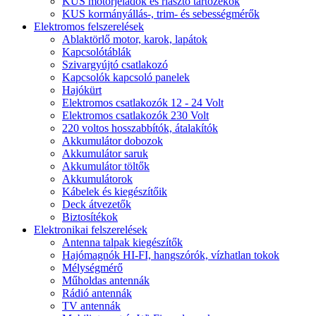
KUS motorjeladók és riasztó tartozékok
KUS kormányállás-, trim- és sebességmérők
Elektromos felszerelések
Ablaktörlő motor, karok, lapátok
Kapcsolótáblák
Szivargyújtó csatlakozó
Kapcsolók kapcsoló panelek
Hajókürt
Elektromos csatlakozók 12 - 24 Volt
Elektromos csatlakozók 230 Volt
220 voltos hosszabbítók, átalakítók
Akkumulátor dobozok
Akkumulátor saruk
Akkumulátor töltők
Akkumulátorok
Kábelek és kiegészítőik
Deck átvezetők
Biztosítékok
Elektronikai felszerelések
Antenna talpak kiegészítők
Hajómagnók HI-FI, hangszórók, vízhatlan tokok
Mélységmérő
Műholdas antennák
Rádió antennák
TV antennák