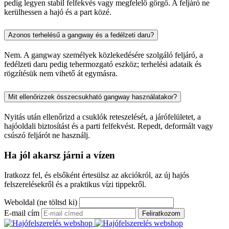
pedig legyen stabil felfekvés vagy megfelelő görgő. A feljáró ne
kerülhessen a hajó és a part közé.
Azonos terhelésű a gangway és a fedélzeti daru?
Nem. A gangway személyek közlekedésére szolgáló feljáró, a
fedélzeti daru pedig tehermozgató eszköz; terhelési adataik és
rögzítésük nem vihető át egymásra.
Mit ellenőrizzek összecsukható gangway használatakor?
Nyitás után ellenőrizd a csuklók reteszelését, a járófelületet, a
hajóoldali biztosítást és a parti felfekvést. Repedt, deformált vagy
csúszó feljárót ne használj.
Ha jól akarsz járni a vízen
Iratkozz fel, és elsőként értesülsz az akciókról, az új hajós
felszerelésekről és a praktikus vízi tippekről.
Weboldal (ne töltsd ki)
E-mail cím
Feliratkozom