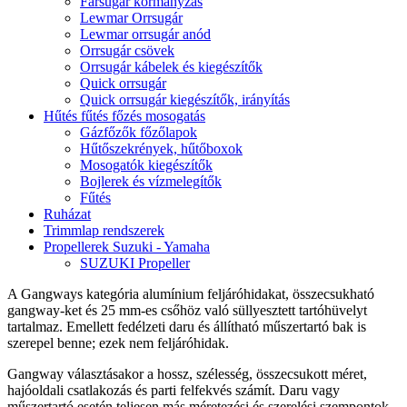
Farsugár kormányzás
Lewmar Orrsugár
Lewmar orrsugár anód
Orrsugár csövek
Orrsugár kábelek és kiegészítők
Quick orrsugár
Quick orrsugár kiegészítők, irányítás
Hűtés fűtés főzés mosogatás
Gázfőzők főzőlapok
Hűtőszekrények, hűtőboxok
Mosogatók kiegészítők
Bojlerek és vízmelegítők
Fűtés
Ruházat
Trimmlap rendszerek
Propellerek Suzuki - Yamaha
SUZUKI Propeller
A Gangways kategória alumínium feljáróhidakat, összecsukható
gangway-ket és 25 mm-es csőhöz való süllyesztett tartóhüvelyt
tartalmaz. Emellett fedélzeti daru és állítható műszertartó bak is
szerepel benne; ezek nem feljáróhidak.
Gangway választásakor a hossz, szélesség, összecsukott méret,
hajóoldali csatlakozás és parti felfekvés számít. Daru vagy
műszertartó esetén teljesen más méretezési és szerelési szempontok