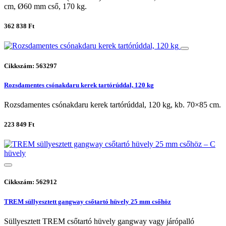
cm, Ø60 mm cső, 170 kg.
362 838 Ft
Cikkszám: 563297
Rozsdamentes csónakdaru kerek tartórúddal, 120 kg
Rozsdamentes csónakdaru kerek tartórúddal, 120 kg, kb. 70×85 cm.
223 849 Ft
Cikkszám: 562912
TREM süllyesztett gangway csőtartó hüvely 25 mm csőhöz
Süllyesztett TREM csőtartó hüvely gangway vagy járópalló