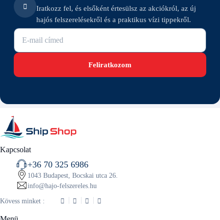
Iratkozz fel, és elsőként értesülsz az akciókról, az új
hajós felszerelésekről és a praktikus vízi tippekről.
E-mail cím
Feliratkozom
Kapcsolat
+36 70 325 6986
1043 Budapest, Bocskai utca 26.
info@hajo-felszereles.hu
Kövess minket :
Menü