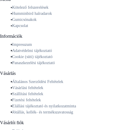
Kötelező felszerelések
Humminbird halradarok
Gumicsónakok
Kapcsolat
Információk
Impresszum
Adatvédelmi tájékoztató
Cookie (süti) tájékoztató
Panaszkezelési tájékoztató
Vásárlás
Általános Szerződési Feltételek
Vásárlási feltételek
Szállítási feltételek
Fizetési feltételek
Elállási tájékoztató és nyilatkozatminta
Jótállás, kellék- és termékszavatosság
Vásárlói fiók