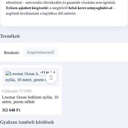
ellenőrizd – univerzális illeszkedést és garantált vízzárást nem ígérünk.
Erősen ajánlott kiegészítő:
a megfelelő
belső keret szúnyoghálóval
–
segítünk kiválasztani a hajódhoz illő méretet.
Termékek
Alapértelmezett
Rendezés:
+15 kivitel
Cikkszám: 571500
Lewmar Ocean fedélzeti nyílás, 10
méret, perem nélkül
312 648 Ft
Gyakran ismételt kérdések