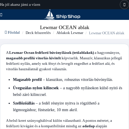
Ha jól akarsz járni a vízen
hajo-felszereles.hu
Lewmar OCEAN ablak
Főoldal
Deck felszerelés
Ablakok Lewmar
Lewmar OCEAN ablak
A
Lewmar Ocean fedélzeti búvónyílások (tetőablakok)
a hagyományos,
magasabb profilú vitorlás kivitelt
képviselik. Masszív, klasszikus jellegű
fedélzeti nyílás, amely sok fényt és levegőt engedhet a fedélzet alá, és
vitorlás használatnál gyakori választás.
Magasabb profil
– klasszikus, robusztus vitorlás-búvónyílás.
Üvegszálas nylon kilincsek
– a nagyobb nyílásokon külső nyitó és
belső záró kilinccsel.
Szellőzőállás
– a fedél résnyire nyitva is rögzíthető a
légmozgáshoz; füstszürke, 10 mm akril.
A belső keret szúnyoghálóval külön választható. A pontos méretet, a
fedélzeti kivágást és a kompatibilitást mindig az
adatlap
alapján