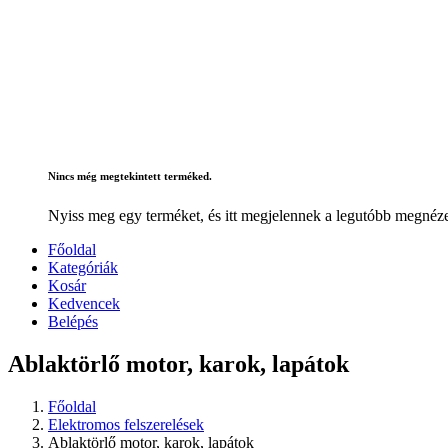
Nincs még megtekintett terméked.
Nyiss meg egy terméket, és itt megjelennek a legutóbb megnéze
Főoldal
Kategóriák
Kosár
Kedvencek
Belépés
Ablaktörlő motor, karok, lapátok
Főoldal
Elektromos felszerelések
Ablaktörlő motor, karok, lapátok