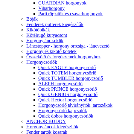
GUARDIAN horgonyok
Viharhorgony
Parti rögzítők és csavarhorgonyok
Bóják
Fenderek pufferek kiegészítők
Kikötőbikák
Kötélrugó kutyacsont
Horgonylánc seklik
Láncstopper - horgony orrcsiga - láncvezető
Horgony és kikötő kötelek
Összekötő és forgószemek horgonyhoz
Horgonycsörlők
Quick EAGLE horgonycsörlő
Quick TOTEM horgonycsörlő
Quick TUMBLER horgonycsörlő
ALEPH horgonycsörlő
Quick PRINCE horgonycsörlő
Quick GENIUS horgonycsörlő
Quick Hector horgonycsörlő
Horgonycsörlő távirányítók, tartozékok
Horgonycsörlő kapcsolók
Quick dobos horgonycsörlők
ANCHOR BUDDY
Horgonyláncok kiegészítők
Fender tartók kosarak