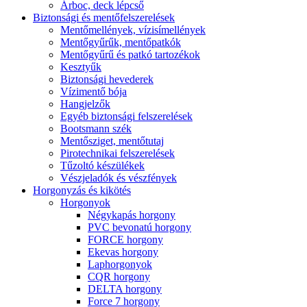
Árboc, deck lépcső
Biztonsági és mentőfelszerelések
Mentőmellények, vízisímellények
Mentőgyűrűk, mentőpatkók
Mentőgyűrű és patkó tartozékok
Kesztyűk
Biztonsági hevederek
Vízimentő bója
Hangjelzők
Egyéb biztonsági felszerelések
Bootsmann szék
Mentősziget, mentőtutaj
Pirotechnikai felszerelések
Tűzoltó készülékek
Vészjeladók és vészfények
Horgonyzás és kikötés
Horgonyok
Négykapás horgony
PVC bevonatú horgony
FORCE horgony
Ekevas horgony
Laphorgonyok
CQR horgony
DELTA horgony
Force 7 horgony