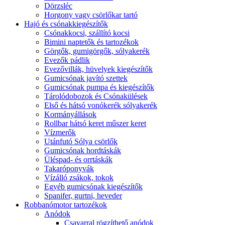
Dörzsléc
Horgony vagy csörlőkar tartó
Hajó és csónakkiegészítők
Csónakkocsi, szállító kocsi
Bimini naptetők és tartozékok
Görgők, gumigörgők, sólyakerék
Evezők pádlik
Evezővillák, hüvelyek kiegészítők
Gumicsónak javító szettek
Gumicsónak pumpa és kiegészítők
Tárolódobozok és Csónakülések
Első és hátsó vonókerék sólyakerék
Kormányállások
Rollbar hátsó keret műszer keret
Vízmerők
Utánfutó Sólya csörlők
Gumicsónak hordtáskák
Üléspad- és orrtáskák
Takaróponyvák
Vízálló zsákok, tokok
Egyéb gumicsónak kiegészítők
Spanifer, gurtni, heveder
Robbanómotor tartozékok
Anódok
Csavarral rögzíthető anódok