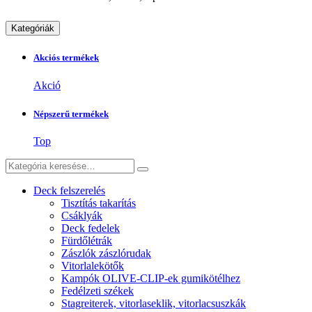
Kategóriák
Akciós termékek
Akció
Népszerű termékek
Top
Deck felszerelés
Tisztítás takarítás
Csáklyák
Deck fedelek
Fürdőlétrák
Zászlók zászlórudak
Vitorlalekötők
Kampók OLIVE-CLIP-ek gumikötélhez
Fedélzeti székek
Stagreiterek, vitorlaseklik, vitorlacsuszkák