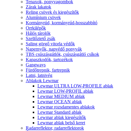
Tenaxok, ponyvagombok
Zárak lakatok
Reling csövek és kiegészítők
Alumínium csövek
Kormányrúd, kormányrúd-hosszabbító
Orrkilépők
Hálós tárolók
Szellőztető zsák
Saling görgő vitorla védők
Napernyők, napvédő ponyvák
TBS csúszásgátlók, csúszásgátló csíkok
Kapaszkodók, tartozékok
Gangways
Fürdőtrepnik, fartrepnik
Latni, latnivég
Ablakok Lewmar
Lewmar ULTRA LOW-PROFILE ablak
Lewmar LOW-PROFIL ablak
Lewmar MEDIUM ablak
Lewmar OCEAN ablak
Lewmar rozsdamentes ablakok
Lewmar Standard ablak
Lewmar ablak kiegészítők
Lewmar ablak belső keret
Radarreflektor, radarreflektorok