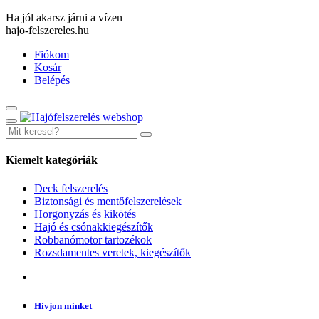
Ha jól akarsz járni a vízen
hajo-felszereles.hu
Fiókom
Kosár
Belépés
Kiemelt kategóriák
Deck felszerelés
Biztonsági és mentőfelszerelések
Horgonyzás és kikötés
Hajó és csónakkiegészítők
Robbanómotor tartozékok
Rozsdamentes veretek, kiegészítők
Hívjon minket