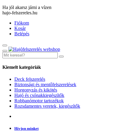
Ha jól akarsz járni a vízen
hajo-felszereles.hu
Fiókom
Kosár
Belépés
Kiemelt kategóriák
Deck felszerelés
Biztonsági és mentőfelszerelések
Horgonyzás és kikötés
Hajó és csónakkiegészítők
Robbanómotor tartozékok
Rozsdamentes veretek, kiegészítők
Hívjon minket