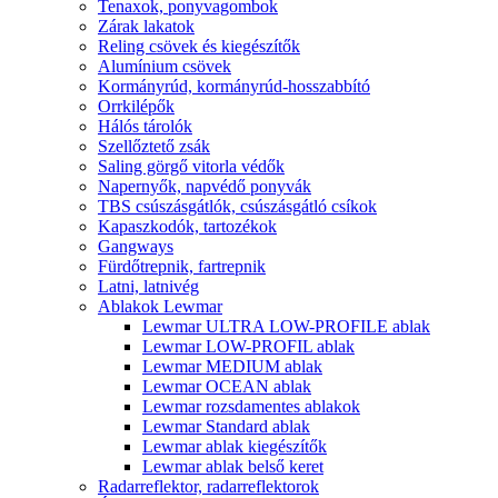
Tenaxok, ponyvagombok
Zárak lakatok
Reling csövek és kiegészítők
Alumínium csövek
Kormányrúd, kormányrúd-hosszabbító
Orrkilépők
Hálós tárolók
Szellőztető zsák
Saling görgő vitorla védők
Napernyők, napvédő ponyvák
TBS csúszásgátlók, csúszásgátló csíkok
Kapaszkodók, tartozékok
Gangways
Fürdőtrepnik, fartrepnik
Latni, latnivég
Ablakok Lewmar
Lewmar ULTRA LOW-PROFILE ablak
Lewmar LOW-PROFIL ablak
Lewmar MEDIUM ablak
Lewmar OCEAN ablak
Lewmar rozsdamentes ablakok
Lewmar Standard ablak
Lewmar ablak kiegészítők
Lewmar ablak belső keret
Radarreflektor, radarreflektorok