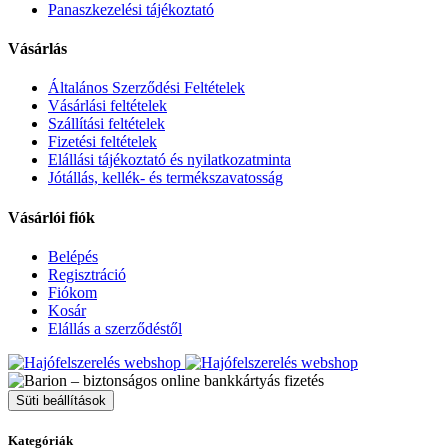
Panaszkezelési tájékoztató
Vásárlás
Általános Szerződési Feltételek
Vásárlási feltételek
Szállítási feltételek
Fizetési feltételek
Elállási tájékoztató és nyilatkozatminta
Jótállás, kellék- és termékszavatosság
Vásárlói fiók
Belépés
Regisztráció
Fiókom
Kosár
Elállás a szerződéstől
Süti beállítások
Kategóriák