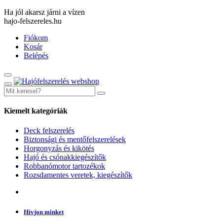
Ha jól akarsz járni a vízen
hajo-felszereles.hu
Fiókom
Kosár
Belépés
Kiemelt kategóriák
Deck felszerelés
Biztonsági és mentőfelszerelések
Horgonyzás és kikötés
Hajó és csónakkiegészítők
Robbanómotor tartozékok
Rozsdamentes veretek, kiegészítők
Hívjon minket