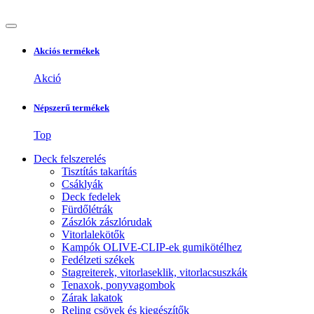
Akciós termékek
Akció
Népszerű termékek
Top
Deck felszerelés
Tisztítás takarítás
Csáklyák
Deck fedelek
Fürdőlétrák
Zászlók zászlórudak
Vitorlalekötők
Kampók OLIVE-CLIP-ek gumikötélhez
Fedélzeti székek
Stagreiterek, vitorlaseklik, vitorlacsuszkák
Tenaxok, ponyvagombok
Zárak lakatok
Reling csövek és kiegészítők