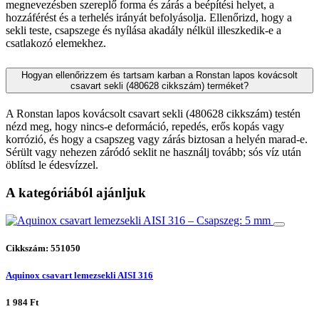
megnevezésben szereplő forma és zárás a beépítési helyet, a
hozzáférést és a terhelés irányát befolyásolja. Ellenőrizd, hogy a
sekli teste, csapszege és nyílása akadály nélkül illeszkedik-e a
csatlakozó elemekhez.
Hogyan ellenőrizzem és tartsam karban a Ronstan lapos kovácsolt
csavart sekli (480628 cikkszám) terméket?
A Ronstan lapos kovácsolt csavart sekli (480628 cikkszám) testén
nézd meg, hogy nincs-e deformáció, repedés, erős kopás vagy
korrózió, és hogy a csapszeg vagy zárás biztosan a helyén marad-e.
Sérült vagy nehezen záródó seklit ne használj tovább; sós víz után
öblítsd le édesvízzel.
A kategóriából ajánljuk
Cikkszám: 551050
Aquinox csavart lemezsekli AISI 316
1 984 Ft