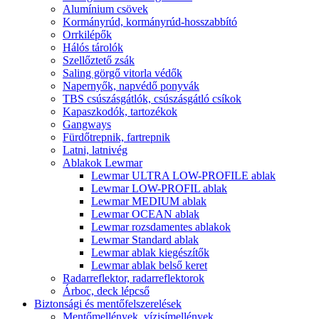
Alumínium csövek
Kormányrúd, kormányrúd-hosszabbító
Orrkilépők
Hálós tárolók
Szellőztető zsák
Saling görgő vitorla védők
Napernyők, napvédő ponyvák
TBS csúszásgátlók, csúszásgátló csíkok
Kapaszkodók, tartozékok
Gangways
Fürdőtrepnik, fartrepnik
Latni, latnivég
Ablakok Lewmar
Lewmar ULTRA LOW-PROFILE ablak
Lewmar LOW-PROFIL ablak
Lewmar MEDIUM ablak
Lewmar OCEAN ablak
Lewmar rozsdamentes ablakok
Lewmar Standard ablak
Lewmar ablak kiegészítők
Lewmar ablak belső keret
Radarreflektor, radarreflektorok
Árboc, deck lépcső
Biztonsági és mentőfelszerelések
Mentőmellények, vízisímellények