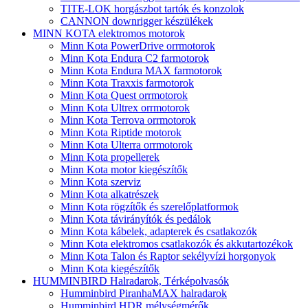
TITE-LOK horgászbot tartók és konzolok
CANNON downrigger készülékek
MINN KOTA elektromos motorok
Minn Kota PowerDrive orrmotorok
Minn Kota Endura C2 farmotorok
Minn Kota Endura MAX farmotorok
Minn Kota Traxxis farmotorok
Minn Kota Quest orrmotorok
Minn Kota Ultrex orrmotorok
Minn Kota Terrova orrmotorok
Minn Kota Riptide motorok
Minn Kota Ulterra orrmotorok
Minn Kota propellerek
Minn Kota motor kiegészítők
Minn Kota szerviz
Minn Kota alkatrészek
Minn Kota rögzítők és szerelőplatformok
Minn Kota távirányítók és pedálok
Minn Kota kábelek, adapterek és csatlakozók
Minn Kota elektromos csatlakozók és akkutartozékok
Minn Kota Talon és Raptor sekélyvízi horgonyok
Minn Kota kiegészítők
HUMMINBIRD Halradarok, Térképolvasók
Humminbird PiranhaMAX halradarok
Humminbird HDR mélységmérők