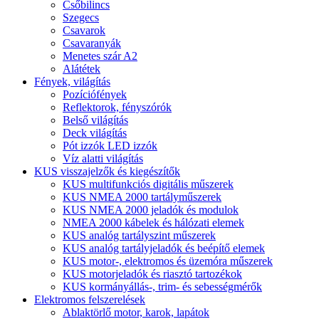
Csőbilincs
Szegecs
Csavarok
Csavaranyák
Menetes szár A2
Alátétek
Fények, világítás
Pozíciófények
Reflektorok, fényszórók
Belső világítás
Deck világítás
Pót izzók LED izzók
Víz alatti világítás
KUS visszajelzők és kiegészítők
KUS multifunkciós digitális műszerek
KUS NMEA 2000 tartályműszerek
KUS NMEA 2000 jeladók és modulok
NMEA 2000 kábelek és hálózati elemek
KUS analóg tartályszint műszerek
KUS analóg tartályjeladók és beépítő elemek
KUS motor-, elektromos és üzemóra műszerek
KUS motorjeladók és riasztó tartozékok
KUS kormányállás-, trim- és sebességmérők
Elektromos felszerelések
Ablaktörlő motor, karok, lapátok