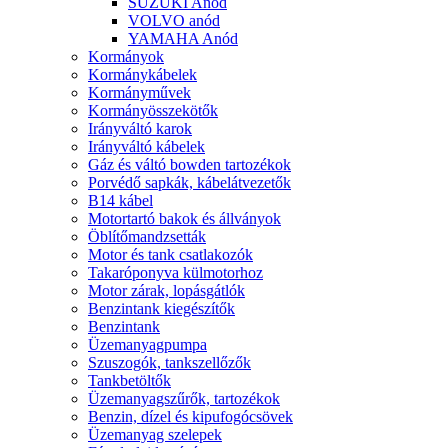
SUZUKI Anód
VOLVO anód
YAMAHA Anód
Kormányok
Kormánykábelek
Kormányművek
Kormányösszekötők
Irányváltó karok
Irányváltó kábelek
Gáz és váltó bowden tartozékok
Porvédő sapkák, kábelátvezetők
B14 kábel
Motortartó bakok és állványok
Öblítőmandzsetták
Motor és tank csatlakozók
Takaróponyva külmotorhoz
Motor zárak, lopásgátlók
Benzintank kiegészítők
Benzintank
Üzemanyagpumpa
Szuszogók, tankszellőzők
Tankbetöltők
Üzemanyagszűrők, tartozékok
Benzin, dízel és kipufogócsövek
Üzemanyag szelepek