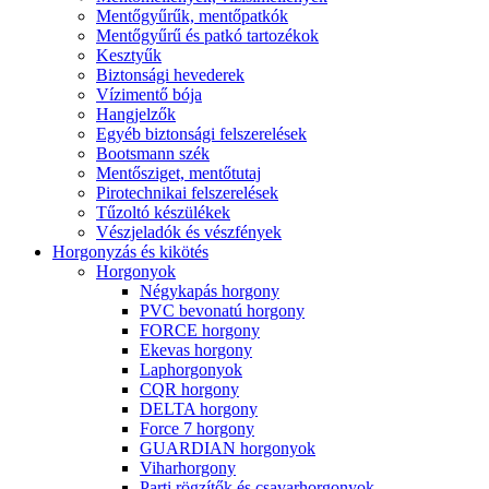
Mentőgyűrűk, mentőpatkók
Mentőgyűrű és patkó tartozékok
Kesztyűk
Biztonsági hevederek
Vízimentő bója
Hangjelzők
Egyéb biztonsági felszerelések
Bootsmann szék
Mentősziget, mentőtutaj
Pirotechnikai felszerelések
Tűzoltó készülékek
Vészjeladók és vészfények
Horgonyzás és kikötés
Horgonyok
Négykapás horgony
PVC bevonatú horgony
FORCE horgony
Ekevas horgony
Laphorgonyok
CQR horgony
DELTA horgony
Force 7 horgony
GUARDIAN horgonyok
Viharhorgony
Parti rögzítők és csavarhorgonyok