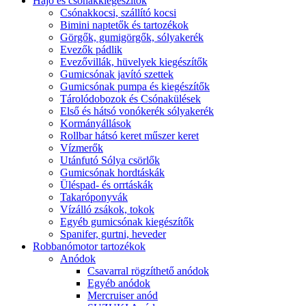
Hajó és csónakkiegészítők
Csónakkocsi, szállító kocsi
Bimini naptetők és tartozékok
Görgők, gumigörgők, sólyakerék
Evezők pádlik
Evezővillák, hüvelyek kiegészítők
Gumicsónak javító szettek
Gumicsónak pumpa és kiegészítők
Tárolódobozok és Csónakülések
Első és hátsó vonókerék sólyakerék
Kormányállások
Rollbar hátsó keret műszer keret
Vízmerők
Utánfutó Sólya csörlők
Gumicsónak hordtáskák
Üléspad- és orrtáskák
Takaróponyvák
Vízálló zsákok, tokok
Egyéb gumicsónak kiegészítők
Spanifer, gurtni, heveder
Robbanómotor tartozékok
Anódok
Csavarral rögzíthető anódok
Egyéb anódok
Mercruiser anód