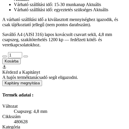
Várható szállítási idő: 15-30 munkanap
Aktuális
Várható szállítási idő: egyeztetés szükséges
Aktuális
A várható szállítási idő a kiválasztott mennyiséghez igazodik, és
csak tájékoztató jellegű (nem pontos darabszám).
Saválló A4 (AISI 316) lapos kovácsolt csavart sekli, 4,8 mm
csapszeg, szakítóterhelés 1200 kp — fedélzeti kötél- és
veretkapcsolatokhoz.
Kosárba
⚓
Kérdezd a Kapitányt
A hajós terméktanácsadó segít eligazodni.
Kapitány megnyitása
Termék adatai :
Változat
Csapszeg: 4,8 mm
Cikkszám
480628
Kategória