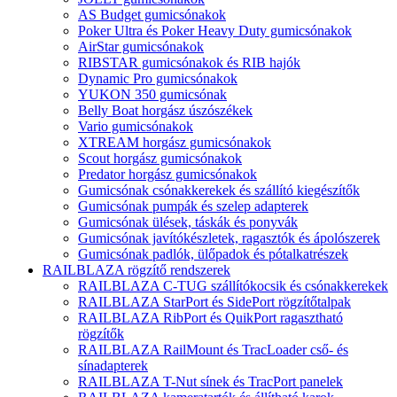
AS Budget gumicsónakok
Poker Ultra és Poker Heavy Duty gumicsónakok
AirStar gumicsónakok
RIBSTAR gumicsónakok és RIB hajók
Dynamic Pro gumicsónakok
YUKON 350 gumicsónak
Belly Boat horgász úszószékek
Vario gumicsónakok
XTREAM horgász gumicsónakok
Scout horgász gumicsónakok
Predator horgász gumicsónakok
Gumicsónak csónakkerekek és szállító kiegészítők
Gumicsónak pumpák és szelep adapterek
Gumicsónak ülések, táskák és ponyvák
Gumicsónak javítókészletek, ragasztók és ápolószerek
Gumicsónak padlók, ülőpadok és pótalkatrészek
RAILBLAZA rögzítő rendszerek
RAILBLAZA C-TUG szállítókocsik és csónakkerekek
RAILBLAZA StarPort és SidePort rögzítőtalpak
RAILBLAZA RibPort és QuikPort ragasztható
rögzítők
RAILBLAZA RailMount és TracLoader cső- és
sínadapterek
RAILBLAZA T-Nut sínek és TracPort panelek