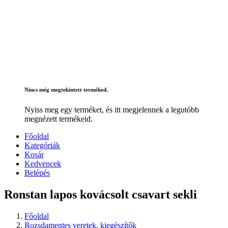
Nincs még megtekintett terméked.
Nyiss meg egy terméket, és itt megjelennek a legutóbb
megnézett termékeid.
Főoldal
Kategóriák
Kosár
Kedvencek
Belépés
Ronstan lapos kovácsolt csavart sekli
Főoldal
Rozsdamentes veretek, kiegészítők