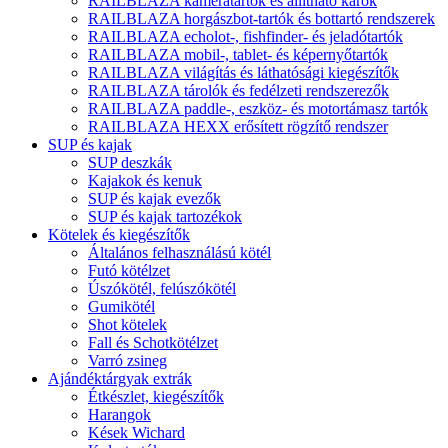
RAILBLAZA kameratartók és állítható karok
RAILBLAZA horgászbot-tartók és bottartó rendszerek
RAILBLAZA echolot-, fishfinder- és jeladótartók
RAILBLAZA mobil-, tablet- és képernyőtartók
RAILBLAZA világítás és láthatósági kiegészítők
RAILBLAZA tárolók és fedélzeti rendszerezők
RAILBLAZA paddle-, eszköz- és motortámasz tartók
RAILBLAZA HEXX erősített rögzítő rendszer
SUP és kajak
SUP deszkák
Kajakok és kenuk
SUP és kajak evezők
SUP és kajak tartozékok
Kötelek és kiegészítők
Általános felhasználású kötél
Futó kötélzet
Úszókötél, felúszókötél
Gumikötél
Shot kötelek
Fall és Schotkötélzet
Varró zsineg
Ajándéktárgyak extrák
Étkészlet, kiegészítők
Harangok
Kések Wichard