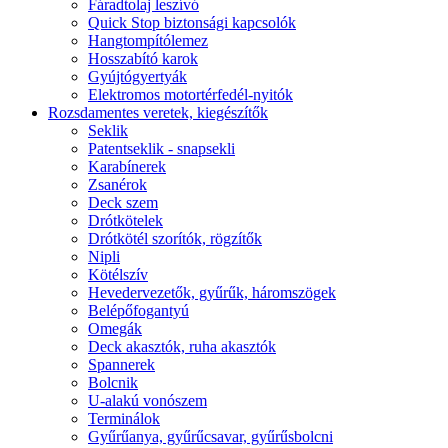
Fáradtolaj leszívó
Quick Stop biztonsági kapcsolók
Hangtompítólemez
Hosszabító karok
Gyújtógyertyák
Elektromos motortérfedél-nyitók
Rozsdamentes veretek, kiegészítők
Seklik
Patentseklik - snapsekli
Karabínerek
Zsanérok
Deck szem
Drótkötelek
Drótkötél szorítók, rögzítők
Nipli
Kötélszív
Hevedervezetők, gyűrűk, háromszögek
Belépőfogantyú
Omegák
Deck akasztók, ruha akasztók
Spannerek
Bolcnik
U-alakú vonószem
Terminálok
Gyűrűanya, gyűrűcsavar, gyűrűsbolcni