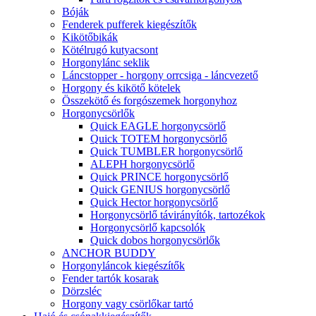
Bóják
Fenderek pufferek kiegészítők
Kikötőbikák
Kötélrugó kutyacsont
Horgonylánc seklik
Láncstopper - horgony orrcsiga - láncvezető
Horgony és kikötő kötelek
Összekötő és forgószemek horgonyhoz
Horgonycsörlők
Quick EAGLE horgonycsörlő
Quick TOTEM horgonycsörlő
Quick TUMBLER horgonycsörlő
ALEPH horgonycsörlő
Quick PRINCE horgonycsörlő
Quick GENIUS horgonycsörlő
Quick Hector horgonycsörlő
Horgonycsörlő távirányítók, tartozékok
Horgonycsörlő kapcsolók
Quick dobos horgonycsörlők
ANCHOR BUDDY
Horgonyláncok kiegészítők
Fender tartók kosarak
Dörzsléc
Horgony vagy csörlőkar tartó