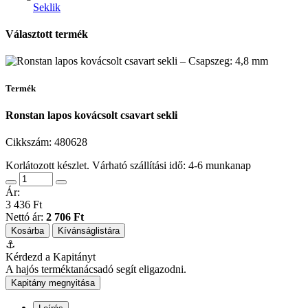
Seklik
Választott termék
Termék
Ronstan lapos kovácsolt csavart sekli
Cikkszám:
480628
Korlátozott készlet. Várható szállítási idő: 4-6 munkanap
Ár:
3 436 Ft
Nettó ár:
2 706 Ft
Kosárba
Kívánságlistára
⚓
Kérdezd a Kapitányt
A hajós terméktanácsadó segít eligazodni.
Kapitány megnyitása