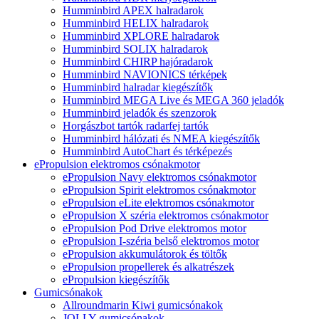
Humminbird APEX halradarok
Humminbird HELIX halradarok
Humminbird XPLORE halradarok
Humminbird SOLIX halradarok
Humminbird CHIRP hajóradarok
Humminbird NAVIONICS térképek
Humminbird halradar kiegészítők
Humminbird MEGA Live és MEGA 360 jeladók
Humminbird jeladók és szenzorok
Horgászbot tartók radarfej tartók
Humminbird hálózati és NMEA kiegészítők
Humminbird AutoChart és térképezés
ePropulsion elektromos csónakmotor
ePropulsion Navy elektromos csónakmotor
ePropulsion Spirit elektromos csónakmotor
ePropulsion eLite elektromos csónakmotor
ePropulsion X széria elektromos csónakmotor
ePropulsion Pod Drive elektromos motor
ePropulsion I-széria belső elektromos motor
ePropulsion akkumulátorok és töltők
ePropulsion propellerek és alkatrészek
ePropulsion kiegészítők
Gumicsónakok
Allroundmarin Kiwi gumicsónakok
JOLLY gumicsónakok