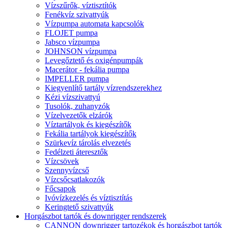
Vízszűrők, víztisztítók
Fenékvíz szivattyúk
Vízpumpa automata kapcsolók
FLOJET pumpa
Jabsco vízpumpa
JOHNSON vízpumpa
Levegőztető és oxigénpumpák
Macerátor - fekália pumpa
IMPELLER pumpa
Kiegyenlítő tartály vízrendszerekhez
Kézi vízszivattyú
Tusolók, zuhanyzók
Vízelvezetők elzárók
Víztartályok és kiegészítők
Fekália tartályok kiegészítők
Szürkevíz tárolás elvezetés
Fedélzeti áteresztők
Vízcsövek
Szennyvízcső
Vízcsőcsatlakozók
Főcsapok
Ivóvízkezelés és víztisztítás
Keringtető szivattyúk
Horgászbot tartók és downrigger rendszerek
CANNON downrigger tartozékok és horgászbot tartók