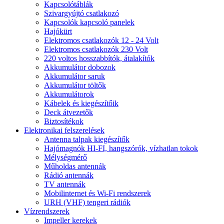
Kapcsolótáblák
Szivargyújtó csatlakozó
Kapcsolók kapcsoló panelek
Hajókürt
Elektromos csatlakozók 12 - 24 Volt
Elektromos csatlakozók 230 Volt
220 voltos hosszabbítók, átalakítók
Akkumulátor dobozok
Akkumulátor saruk
Akkumulátor töltők
Akkumulátorok
Kábelek és kiegészítőik
Deck átvezetők
Biztosítékok
Elektronikai felszerelések
Antenna talpak kiegészítők
Hajómagnók HI-FI, hangszórók, vízhatlan tokok
Mélységmérő
Műholdas antennák
Rádió antennák
TV antennák
Mobilinternet és Wi-Fi rendszerek
URH (VHF) tengeri rádiók
Vízrendszerek
Impeller kerekek