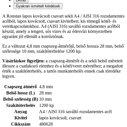
Leírás
Gyakran ismételt kérdések
A Ronstan lapos kovácsolt csavart sekli A4 / AISI 316 rozsdamentes
acélból, lapos kovácsolt, csavart kivitelben; kis tömegű kötél- és
veretkapcsolatokhoz. A4 (AISI 316) saválló rozsdamentes acélból
készül, amely a tengeri, sós vizes és az édesvízi környezetben
egyaránt jól ellenáll a korróziónak.
Ez a változat 4,8 mm csapszeg-átmérőjű, belső hossza 28 mm, belső
szélessége 10 mm, szakítóterhelése 1200 kp.
Vásárláskor figyeljen:
a csapszeg-átmérőt és a sekli belső méreteit
illessze a csatlakozó elemhez és a kötél/veret méretéhez; a megadott
érték a szakítóterhelés, a tartós munkaterhelés ennek csak töredéke
legyen.
Csapszeg átmérő
4,8 mm
Belső hossz (L)
28 mm
Belső szélesség (B)
10 mm
Szakítóterhelés
1200 kp
Anyag
A4 / AISI 316 saválló rozsdamentes acél
Kivitel
lapos kovácsolt, csavart
Cikkszám
480628