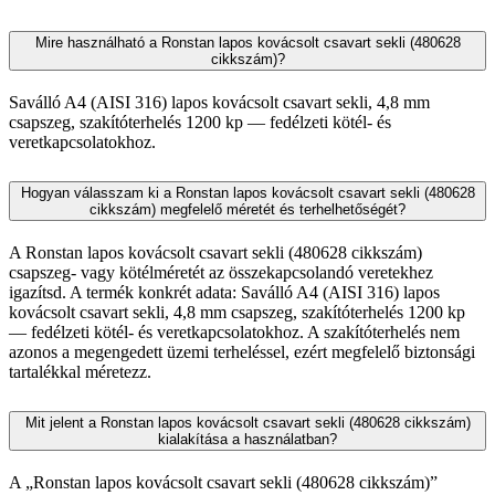
Mire használható a Ronstan lapos kovácsolt csavart sekli (480628
cikkszám)?
Saválló A4 (AISI 316) lapos kovácsolt csavart sekli, 4,8 mm
csapszeg, szakítóterhelés 1200 kp — fedélzeti kötél- és
veretkapcsolatokhoz.
Hogyan válasszam ki a Ronstan lapos kovácsolt csavart sekli (480628
cikkszám) megfelelő méretét és terhelhetőségét?
A Ronstan lapos kovácsolt csavart sekli (480628 cikkszám)
csapszeg- vagy kötélméretét az összekapcsolandó veretekhez
igazítsd. A termék konkrét adata: Saválló A4 (AISI 316) lapos
kovácsolt csavart sekli, 4,8 mm csapszeg, szakítóterhelés 1200 kp
— fedélzeti kötél- és veretkapcsolatokhoz. A szakítóterhelés nem
azonos a megengedett üzemi terheléssel, ezért megfelelő biztonsági
tartalékkal méretezz.
Mit jelent a Ronstan lapos kovácsolt csavart sekli (480628 cikkszám)
kialakítása a használatban?
A „Ronstan lapos kovácsolt csavart sekli (480628 cikkszám)”