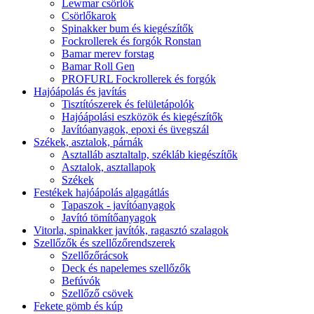
Lewmar csörlők
Csörlőkarok
Spinakker bum és kiegészítők
Fockrollerek és forgók Ronstan
Bamar merev forstag
Bamar Roll Gen
PROFURL Fockrollerek és forgók
Hajóápolás és javítás
Tisztítószerek és felületápolók
Hajóápolási eszközök és kiegészítők
Javítóanyagok, epoxi és üvegszál
Székek, asztalok, párnák
Asztalláb asztaltalp, székláb kiegészítők
Asztalok, asztallapok
Székek
Festékek hajóápolás algagátlás
Tapaszok - javítóanyagok
Javító tömítőanyagok
Vitorla, spinakker javítók, ragasztó szalagok
Szellőzők és szellőzőrendszerek
Szellőzőrácsok
Deck és napelemes szellőzők
Befúvók
Szellőző csövek
Fekete gömb és kúp