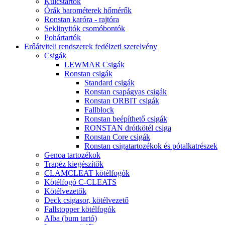
Kulcstartók
Órák barométerek hőmérők
Ronstan karóra - rajtóra
Seklinyitók csomóbontók
Pohártartók
Erőátviteli rendszerek fedélzeti szerelvény
Csigák
LEWMAR Csigák
Ronstan csigák
Standard csigák
Ronstan csapágyas csigák
Ronstan ORBIT csigák
Fallblock
Ronstan beépíthető csigák
RONSTAN drótkötél csiga
Ronstan Core csigák
Ronstan csigatartozékok és pótalkatrészek
Genoa tartozékok
Trapéz kiegészítők
CLAMCLEAT kötélfogók
Kötélfogó C-CLEATS
Kötélvezetők
Deck csigasor, kötélvezető
Fallstopper kötélfogók
Alba (bum tartó)