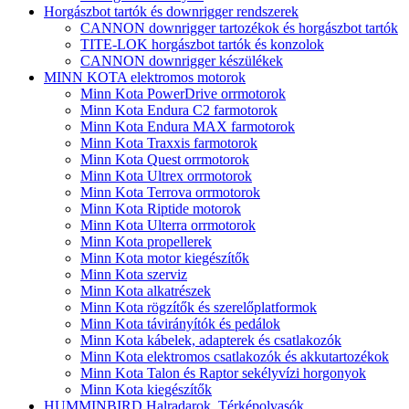
Horgászbot tartók és downrigger rendszerek
CANNON downrigger tartozékok és horgászbot tartók
TITE-LOK horgászbot tartók és konzolok
CANNON downrigger készülékek
MINN KOTA elektromos motorok
Minn Kota PowerDrive orrmotorok
Minn Kota Endura C2 farmotorok
Minn Kota Endura MAX farmotorok
Minn Kota Traxxis farmotorok
Minn Kota Quest orrmotorok
Minn Kota Ultrex orrmotorok
Minn Kota Terrova orrmotorok
Minn Kota Riptide motorok
Minn Kota Ulterra orrmotorok
Minn Kota propellerek
Minn Kota motor kiegészítők
Minn Kota szerviz
Minn Kota alkatrészek
Minn Kota rögzítők és szerelőplatformok
Minn Kota távirányítók és pedálok
Minn Kota kábelek, adapterek és csatlakozók
Minn Kota elektromos csatlakozók és akkutartozékok
Minn Kota Talon és Raptor sekélyvízi horgonyok
Minn Kota kiegészítők
HUMMINBIRD Halradarok, Térképolvasók