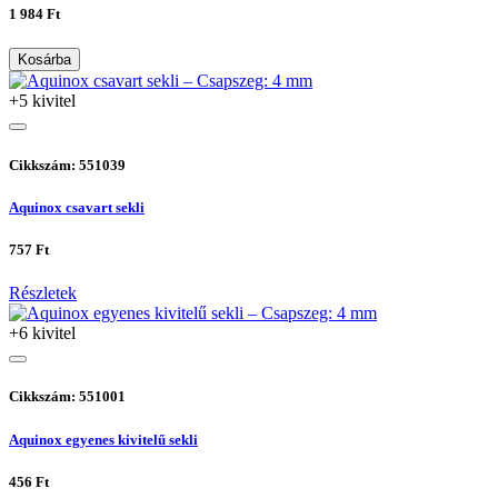
1 984 Ft
Kosárba
+5 kivitel
Cikkszám: 551039
Aquinox csavart sekli
757 Ft
Részletek
+6 kivitel
Cikkszám: 551001
Aquinox egyenes kivitelű sekli
456 Ft