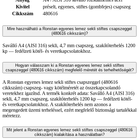
Kivitel
préselt, egyenes, stiftes (gombfejes) csapszeg
Cikkszám
480616
Mire használható a Ronstan egyenes lemez sekli stiftes csapszeggel
(480616 cikkszám)?
Saválló A4 (AISI 316) sekli, 4,7 mm csapszeg, szakítóterhelés 1200
kp — fedélzeti kötél- és veretkapcsolatokhoz.
Hogyan válasszam ki a Ronstan egyenes lemez sekli stiftes
csapszeggel (480616 cikkszám) megfelelő méretét és terhelhetőségét?
A Ronstan egyenes lemez sekli stiftes csapszeggel (480616
cikkszám) csapszeg- vagy kötélméretét az összekapcsolandó
veretekhez igazítsd. A termék konkrét adata: Saválló A4 (AISI 316)
sekli, 4,7 mm csapszeg, szakítóterhelés 1200 kp — fedélzeti kötél-
és veretkapcsolatokhoz. A szakítóterhelés nem azonos a
megengedett üzemi terheléssel, ezért megfelelő biztonsági tartalékkal
méretezz.
Mit jelent a Ronstan egyenes lemez sekli stiftes csapszeggel (480616
cikkszám) kialakítása a használatban?