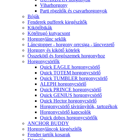
Viharhorgony
Parti rögzítők és csavarhorgonyok
Bóják
Fenderek pufferek kiegészítők
Kikötőbikák
Kötélrugó kutyacsont
Horgonylánc seklik
Láncstopper - horgony orrcsiga - láncvezető
Horgony és kikötő kötelek
Összekötő és forgószemek horgonyhoz
Horgonycsörlők
Quick EAGLE horgonycsörlő
Quick TOTEM horgonycsörlő
Quick TUMBLER horgonycsörlő
ALEPH horgonycsörlő
Quick PRINCE horgonycsörlő
Quick GENIUS horgonycsörlő
Quick Hector horgonycsörlő
Horgonycsörlő távirányítók, tartozékok
Horgonycsörlő kapcsolók
Quick dobos horgonycsörlők
ANCHOR BUDDY
Horgonyláncok kiegészítők
Fender tartók kosarak