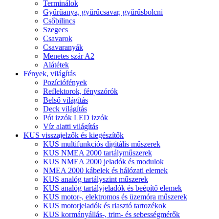
Terminálok
Gyűrűanya, gyűrűcsavar, gyűrűsbolcni
Csőbilincs
Szegecs
Csavarok
Csavaranyák
Menetes szár A2
Alátétek
Fények, világítás
Pozíciófények
Reflektorok, fényszórók
Belső világítás
Deck világítás
Pót izzók LED izzók
Víz alatti világítás
KUS visszajelzők és kiegészítők
KUS multifunkciós digitális műszerek
KUS NMEA 2000 tartályműszerek
KUS NMEA 2000 jeladók és modulok
NMEA 2000 kábelek és hálózati elemek
KUS analóg tartályszint műszerek
KUS analóg tartályjeladók és beépítő elemek
KUS motor-, elektromos és üzemóra műszerek
KUS motorjeladók és riasztó tartozékok
KUS kormányállás-, trim- és sebességmérők