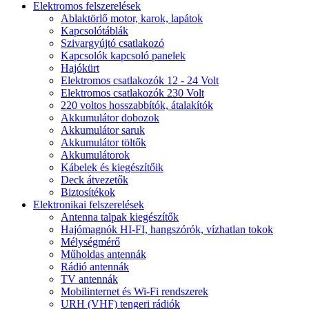
Elektromos felszerelések
Ablaktörlő motor, karok, lapátok
Kapcsolótáblák
Szivargyújtó csatlakozó
Kapcsolók kapcsoló panelek
Hajókürt
Elektromos csatlakozók 12 - 24 Volt
Elektromos csatlakozók 230 Volt
220 voltos hosszabbítók, átalakítók
Akkumulátor dobozok
Akkumulátor saruk
Akkumulátor töltők
Akkumulátorok
Kábelek és kiegészítőik
Deck átvezetők
Biztosítékok
Elektronikai felszerelések
Antenna talpak kiegészítők
Hajómagnók HI-FI, hangszórók, vízhatlan tokok
Mélységmérő
Műholdas antennák
Rádió antennák
TV antennák
Mobilinternet és Wi-Fi rendszerek
URH (VHF) tengeri rádiók