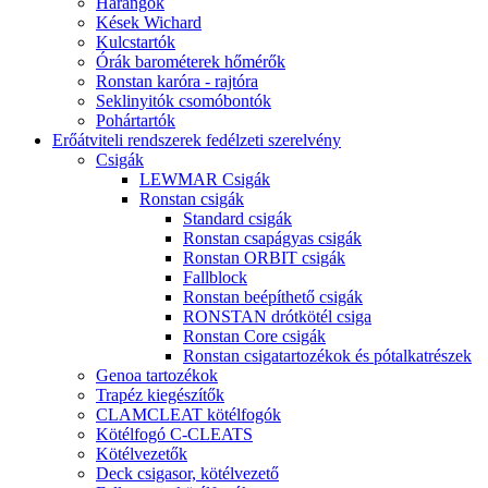
Harangok
Kések Wichard
Kulcstartók
Órák barométerek hőmérők
Ronstan karóra - rajtóra
Seklinyitók csomóbontók
Pohártartók
Erőátviteli rendszerek fedélzeti szerelvény
Csigák
LEWMAR Csigák
Ronstan csigák
Standard csigák
Ronstan csapágyas csigák
Ronstan ORBIT csigák
Fallblock
Ronstan beépíthető csigák
RONSTAN drótkötél csiga
Ronstan Core csigák
Ronstan csigatartozékok és pótalkatrészek
Genoa tartozékok
Trapéz kiegészítők
CLAMCLEAT kötélfogók
Kötélfogó C-CLEATS
Kötélvezetők
Deck csigasor, kötélvezető