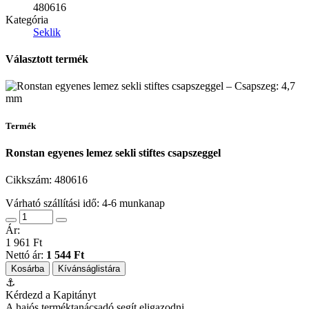
480616
Kategória
Seklik
Választott termék
Termék
Ronstan egyenes lemez sekli stiftes csapszeggel
Cikkszám:
480616
Várható szállítási idő: 4-6 munkanap
Ár:
1 961 Ft
Nettó ár:
1 544 Ft
Kosárba
Kívánságlistára
⚓
Kérdezd a Kapitányt
A hajós terméktanácsadó segít eligazodni.