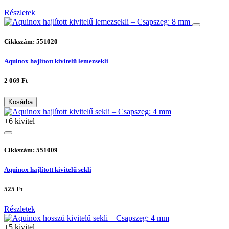
Részletek
Cikkszám: 551020
Aquinox hajlított kivitelű lemezsekli
2 069 Ft
Kosárba
+6 kivitel
Cikkszám: 551009
Aquinox hajlított kivitelű sekli
525 Ft
Részletek
+5 kivitel