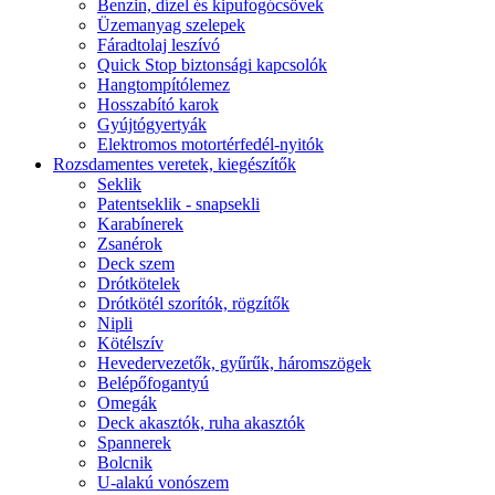
Benzin, dízel és kipufogócsövek
Üzemanyag szelepek
Fáradtolaj leszívó
Quick Stop biztonsági kapcsolók
Hangtompítólemez
Hosszabító karok
Gyújtógyertyák
Elektromos motortérfedél-nyitók
Rozsdamentes veretek, kiegészítők
Seklik
Patentseklik - snapsekli
Karabínerek
Zsanérok
Deck szem
Drótkötelek
Drótkötél szorítók, rögzítők
Nipli
Kötélszív
Hevedervezetők, gyűrűk, háromszögek
Belépőfogantyú
Omegák
Deck akasztók, ruha akasztók
Spannerek
Bolcnik
U-alakú vonószem