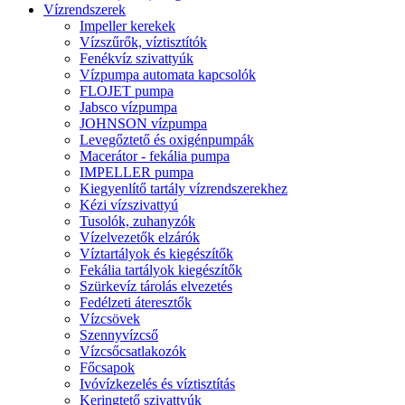
Vízrendszerek
Impeller kerekek
Vízszűrők, víztisztítók
Fenékvíz szivattyúk
Vízpumpa automata kapcsolók
FLOJET pumpa
Jabsco vízpumpa
JOHNSON vízpumpa
Levegőztető és oxigénpumpák
Macerátor - fekália pumpa
IMPELLER pumpa
Kiegyenlítő tartály vízrendszerekhez
Kézi vízszivattyú
Tusolók, zuhanyzók
Vízelvezetők elzárók
Víztartályok és kiegészítők
Fekália tartályok kiegészítők
Szürkevíz tárolás elvezetés
Fedélzeti áteresztők
Vízcsövek
Szennyvízcső
Vízcsőcsatlakozók
Főcsapok
Ivóvízkezelés és víztisztítás
Keringtető szivattyúk