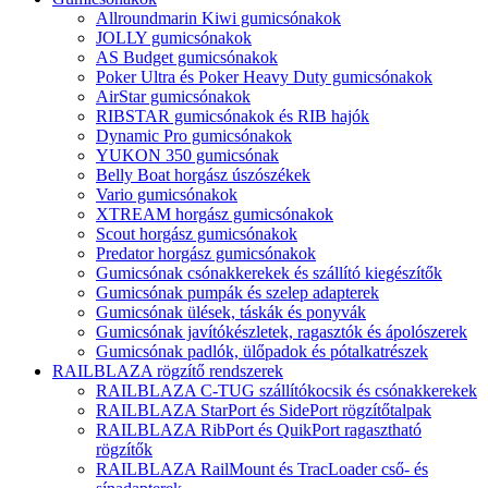
Allroundmarin Kiwi gumicsónakok
JOLLY gumicsónakok
AS Budget gumicsónakok
Poker Ultra és Poker Heavy Duty gumicsónakok
AirStar gumicsónakok
RIBSTAR gumicsónakok és RIB hajók
Dynamic Pro gumicsónakok
YUKON 350 gumicsónak
Belly Boat horgász úszószékek
Vario gumicsónakok
XTREAM horgász gumicsónakok
Scout horgász gumicsónakok
Predator horgász gumicsónakok
Gumicsónak csónakkerekek és szállító kiegészítők
Gumicsónak pumpák és szelep adapterek
Gumicsónak ülések, táskák és ponyvák
Gumicsónak javítókészletek, ragasztók és ápolószerek
Gumicsónak padlók, ülőpadok és pótalkatrészek
RAILBLAZA rögzítő rendszerek
RAILBLAZA C-TUG szállítókocsik és csónakkerekek
RAILBLAZA StarPort és SidePort rögzítőtalpak
RAILBLAZA RibPort és QuikPort ragasztható
rögzítők
RAILBLAZA RailMount és TracLoader cső- és