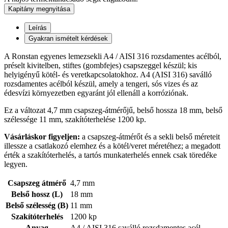
Kapitány megnyitása
Leírás
Gyakran ismételt kérdések
A Ronstan egyenes lemezsekli A4 / AISI 316 rozsdamentes acélból,
préselt kivitelben, stiftes (gombfejes) csapszeggel készül; kis
helyigényű kötél- és veretkapcsolatokhoz. A4 (AISI 316) saválló
rozsdamentes acélból készül, amely a tengeri, sós vizes és az
édesvízi környezetben egyaránt jól ellenáll a korróziónak.
Ez a változat 4,7 mm csapszeg-átmérőjű, belső hossza 18 mm, belső
szélessége 11 mm, szakítóterhelése 1200 kp.
Vásárláskor figyeljen:
a csapszeg-átmérőt és a sekli belső méreteit
illessze a csatlakozó elemhez és a kötél/veret méretéhez; a megadott
érték a szakítóterhelés, a tartós munkaterhelés ennek csak töredéke
legyen.
Csapszeg átmérő
4,7 mm
Belső hossz (L)
18 mm
Belső szélesség (B)
11 mm
Szakítóterhelés
1200 kp
Anyag
A4 / AISI 316 saválló rozsdamentes acél