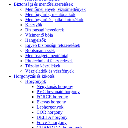
Biztonsági és mentőfelszerelések
Mentőmellények, vízisímellények
Mentőgyűrűk, mentőpatkók
Mentőgyűrű és patkó tartozékok
Kesztyűk
Biztonsági hevederek
Vízimentő bója
Hangjelzők
Egyéb biztonsági felszerelések
Bootsmann szék
Mentősziget, mentőtutaj
Pirotechnikai felszerelések
Tűzoltó készülékek
Vészjeladók és vészfények
Horgonyzás és kikötés
Horgonyok
Négykapás horgony
PVC bevonatú horgony
FORCE horgony
Ekevas horgony
Laphorgonyok
CQR horgony
DELTA horgony
Force 7 horgony
GUARDIAN horgonyok