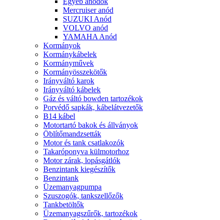
Egyéb anódok
Mercruiser anód
SUZUKI Anód
VOLVO anód
YAMAHA Anód
Kormányok
Kormánykábelek
Kormányművek
Kormányösszekötők
Irányváltó karok
Irányváltó kábelek
Gáz és váltó bowden tartozékok
Porvédő sapkák, kábelátvezetők
B14 kábel
Motortartó bakok és állványok
Öblítőmandzsetták
Motor és tank csatlakozók
Takaróponyva külmotorhoz
Motor zárak, lopásgátlók
Benzintank kiegészítők
Benzintank
Üzemanyagpumpa
Szuszogók, tankszellőzők
Tankbetöltők
Üzemanyagszűrők, tartozékok