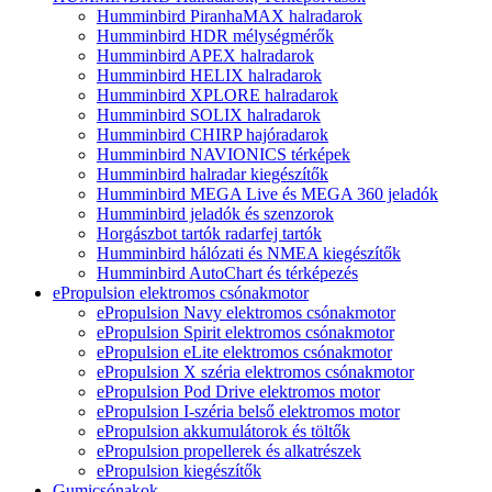
Humminbird PiranhaMAX halradarok
Humminbird HDR mélységmérők
Humminbird APEX halradarok
Humminbird HELIX halradarok
Humminbird XPLORE halradarok
Humminbird SOLIX halradarok
Humminbird CHIRP hajóradarok
Humminbird NAVIONICS térképek
Humminbird halradar kiegészítők
Humminbird MEGA Live és MEGA 360 jeladók
Humminbird jeladók és szenzorok
Horgászbot tartók radarfej tartók
Humminbird hálózati és NMEA kiegészítők
Humminbird AutoChart és térképezés
ePropulsion elektromos csónakmotor
ePropulsion Navy elektromos csónakmotor
ePropulsion Spirit elektromos csónakmotor
ePropulsion eLite elektromos csónakmotor
ePropulsion X széria elektromos csónakmotor
ePropulsion Pod Drive elektromos motor
ePropulsion I-széria belső elektromos motor
ePropulsion akkumulátorok és töltők
ePropulsion propellerek és alkatrészek
ePropulsion kiegészítők
Gumicsónakok