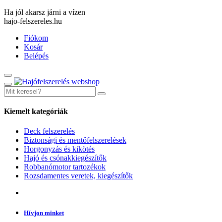
Ha jól akarsz járni a vízen
hajo-felszereles.hu
Fiókom
Kosár
Belépés
Kiemelt kategóriák
Deck felszerelés
Biztonsági és mentőfelszerelések
Horgonyzás és kikötés
Hajó és csónakkiegészítők
Robbanómotor tartozékok
Rozsdamentes veretek, kiegészítők
Hívjon minket