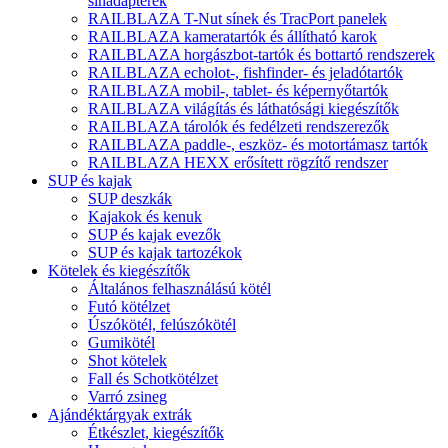
sínadapterek
RAILBLAZA T-Nut sínek és TracPort panelek
RAILBLAZA kameratartók és állítható karok
RAILBLAZA horgászbot-tartók és bottartó rendszerek
RAILBLAZA echolot-, fishfinder- és jeladótartók
RAILBLAZA mobil-, tablet- és képernyőtartók
RAILBLAZA világítás és láthatósági kiegészítők
RAILBLAZA tárolók és fedélzeti rendszerezők
RAILBLAZA paddle-, eszköz- és motortámasz tartók
RAILBLAZA HEXX erősített rögzítő rendszer
SUP és kajak
SUP deszkák
Kajakok és kenuk
SUP és kajak evezők
SUP és kajak tartozékok
Kötelek és kiegészítők
Általános felhasználású kötél
Futó kötélzet
Úszókötél, felúszókötél
Gumikötél
Shot kötelek
Fall és Schotkötélzet
Varró zsineg
Ajándéktárgyak extrák
Étkészlet, kiegészítők