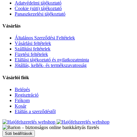
Adatvédelmi tájékoztató
Cookie (süti) tájékoztató
Panaszkezelési tájékoztató
Vásárlás
Általános Szerződési Feltételek
Vásárlási feltételek
Szállítási feltételek
Fizetési feltételek
Elállási tájékoztató és nyilatkozatminta
Jótállás, kellék- és termékszavatosság
Vásárlói fiók
Belépés
Regisztráció
Fiókom
Kosár
Elállás a szerződéstől
Süti beállítások