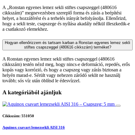
A „Ronstan egyenes lemez sekli stiftes csapszeggel (480616
cikkszám)” megnevezésben szereplő forma és zárás a beépítési
helyet, a hozzáférést és a terhelés irányát befolyásolja. Ellenőrizd,
hogy a sekli teste, csapszege és nyílása akadály nélkül illeszkedik-e
a csatlakozó elemekhez.
Hogyan ellenőrizzem és tartsam karban a Ronstan egyenes lemez sekli
stiftes csapszeggel (480616 cikkszám) terméket?
A Ronstan egyenes lemez sekli stiftes csapszeggel (480616
cikkszám) testén nézd meg, hogy nincs-e deformáció, repedés, erős
kopás vagy korrózió, és hogy a csapszeg vagy zárás biztosan a
helyén marad-e. Sérült vagy nehezen záródó seklit ne használj
tovább; sós víz után öblítsd le édesvízzel.
A kategóriából ajánljuk
Cikkszám: 551050
Aquinox csavart lemezsekli AISI 316