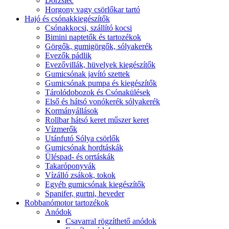
Dörzsléc
Horgony vagy csörlőkar tartó
Hajó és csónakkiegészítők
Csónakkocsi, szállító kocsi
Bimini naptetők és tartozékok
Görgők, gumigörgők, sólyakerék
Evezők pádlik
Evezővillák, hüvelyek kiegészítők
Gumicsónak javító szettek
Gumicsónak pumpa és kiegészítők
Tárolódobozok és Csónakülések
Első és hátsó vonókerék sólyakerék
Kormányállások
Rollbar hátsó keret műszer keret
Vízmerők
Utánfutó Sólya csörlők
Gumicsónak hordtáskák
Üléspad- és orrtáskák
Takaróponyvák
Vízálló zsákok, tokok
Egyéb gumicsónak kiegészítők
Spanifer, gurtni, heveder
Robbanómotor tartozékok
Anódok
Csavarral rögzíthető anódok