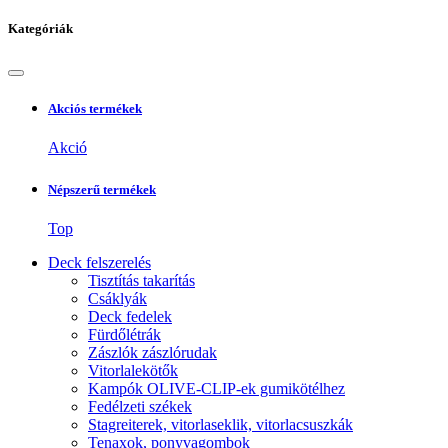
Kategóriák
Akciós termékek
Akció
Népszerű termékek
Top
Deck felszerelés
Tisztítás takarítás
Csáklyák
Deck fedelek
Fürdőlétrák
Zászlók zászlórudak
Vitorlalekötők
Kampók OLIVE-CLIP-ek gumikötélhez
Fedélzeti székek
Stagreiterek, vitorlaseklik, vitorlacsuszkák
Tenaxok, ponyvagombok