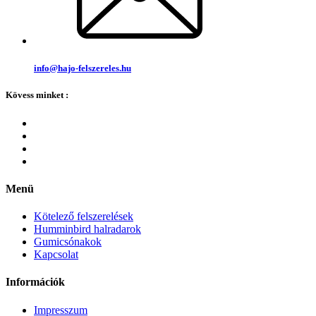
info@hajo-felszereles.hu
Kövess minket :
Menü
Kötelező felszerelések
Humminbird halradarok
Gumicsónakok
Kapcsolat
Információk
Impresszum