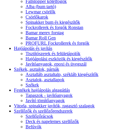
Fallstopper kötélfogók
Alba (bum tartó)
Lewmar csörlők
Csörlőkarok
Spinakker bum és kiegészítők
Fockrollerek és forgók Ronstan
Bamar merev forstag
Bamar Roll Gen
PROFURL Fockrollerek és forgók
Hajóápolás és javítás
Tisztítószerek és felületápolók
Hajóápolási eszközök és kiegészítők
Javítóanyagok, epoxi és üvegszál
Székek, asztalok, párnák
Asztalláb asztaltalp, székláb kiegészítők
Asztalok, asztallapok
Székek
Festékek hajóápolás algagátlás
Tapaszok - javítóanyagok
Javító tömítőanyagok
Vitorla, spinakker javítók, ragasztó szalagok
Szellőzők és szellőzőrendszerek
Szellőzőrácsok
Deck és napelemes szellőzők
Befúvók