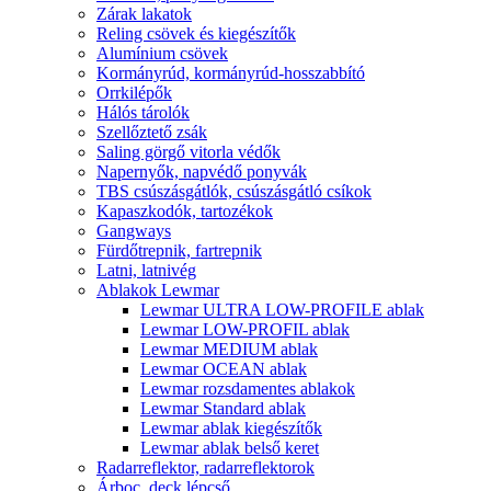
Zárak lakatok
Reling csövek és kiegészítők
Alumínium csövek
Kormányrúd, kormányrúd-hosszabbító
Orrkilépők
Hálós tárolók
Szellőztető zsák
Saling görgő vitorla védők
Napernyők, napvédő ponyvák
TBS csúszásgátlók, csúszásgátló csíkok
Kapaszkodók, tartozékok
Gangways
Fürdőtrepnik, fartrepnik
Latni, latnivég
Ablakok Lewmar
Lewmar ULTRA LOW-PROFILE ablak
Lewmar LOW-PROFIL ablak
Lewmar MEDIUM ablak
Lewmar OCEAN ablak
Lewmar rozsdamentes ablakok
Lewmar Standard ablak
Lewmar ablak kiegészítők
Lewmar ablak belső keret
Radarreflektor, radarreflektorok
Árboc, deck lépcső