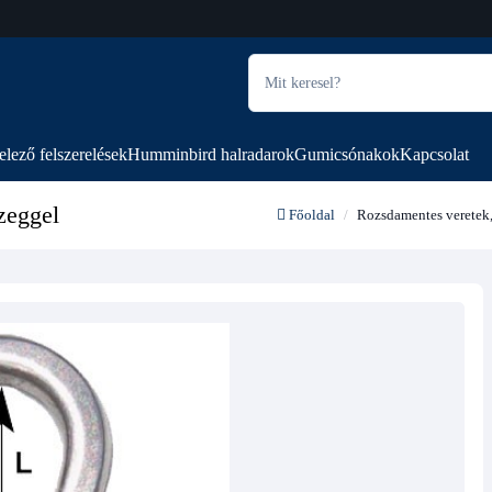
elező felszerelések
Humminbird halradarok
Gumicsónakok
Kapcsolat
szeggel
Főoldal
Rozsdamentes veretek,