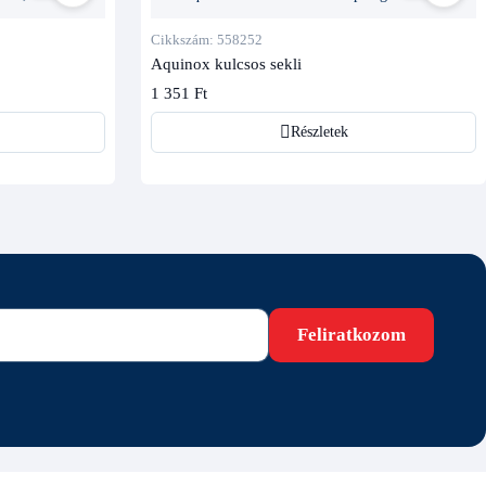
Cikkszám: 558252
Aquinox kulcsos sekli
1 351 Ft
Részletek
Feliratkozom