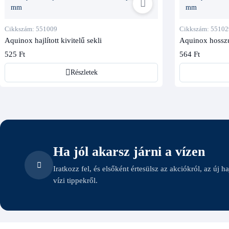
Cikkszám: 551009
Cikkszám: 55102
Aquinox hajlított kivitelű sekli
Aquinox hosszú 
525 Ft
564 Ft
Részletek
Ha jól akarsz járni a vízen
Iratkozz fel, és elsőként értesülsz az akciókról, az új h
vízi tippekről.