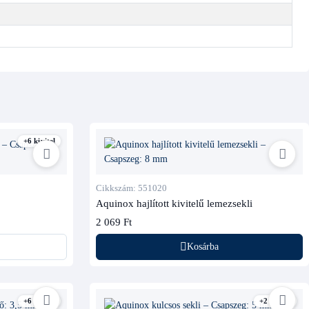
+6 kivitel
Cikkszám: 551020
Aquinox hajlított kivitelű lemezsekli
2 069 Ft
Kosárba
+6 kivitel
+2 kivitel