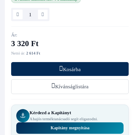
Ár:
3 320 Ft
Nettó ár:
2 614 Ft
Kosárba
Kívánságlistára
Kérdezd a Kapitányt
⚓
A hajós terméktanácsadó segít eligazodni.
Kapitány megnyitása