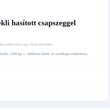
kli hasított csapszeggel
 ritka esetben eltérés vagy csúszás előfordulhat.
erhelés 1300 kp — fedélzeti kötél- és veretkapcsolatokhoz.