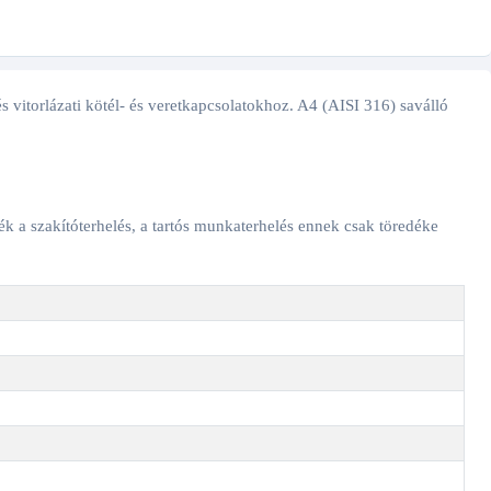
és vitorlázati kötél- és veretkapcsolatokhoz. A4 (AISI 316) saválló
ték a szakítóterhelés, a tartós munkaterhelés ennek csak töredéke