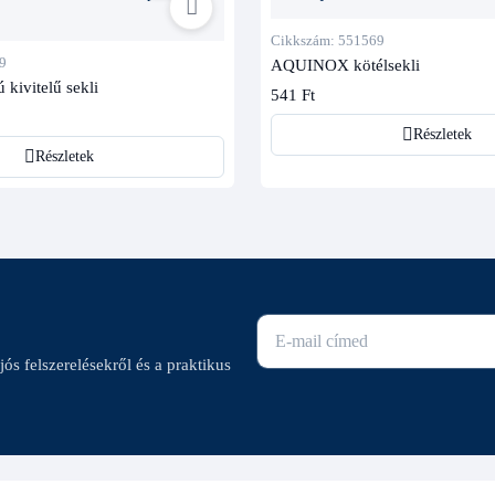
Cikkszám: 551569
9
AQUINOX kötélsekli
kivitelű sekli
541 Ft
Részletek
Részletek
E-mail cím
ajós felszerelésekről és a praktikus