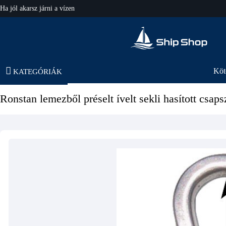
Ha jól akarsz járni a vízen
hajo-felszereles.hu
Köt
KATEGÓRIÁK
Ronstan lemezből préselt ívelt sekli hasított csap