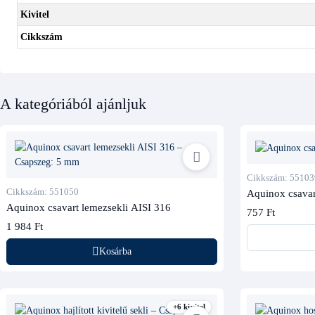
Kivitel
Cikkszám
A kategóriából ajánljuk
Cikkszám: 55103
Cikkszám: 551050
Aquinox csavar
Aquinox csavart lemezsekli AISI 316
757 Ft
1 984 Ft
Kosárba
+6 kivitel