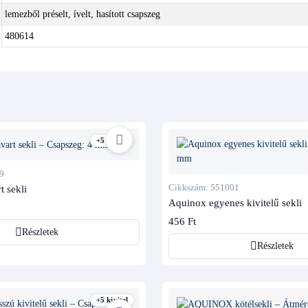
lemezből préselt, ívelt, hasított csapszeg
480614
+5 kivitel
9
Cikkszám: 551001
t sekli
Aquinox egyenes kivitelű sekli
456 Ft
Részletek
Részletek
+5 kivitel