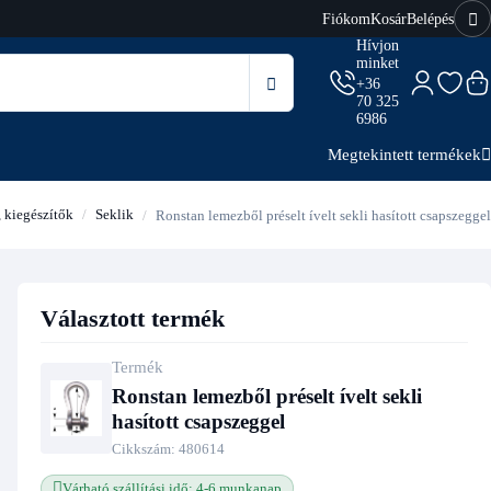
Fiókom
Kosár
Belépés
Hívjon
minket
+36
70 325
6986
Megtekintett termékek
 kiegészítők
Seklik
Ronstan lemezből préselt ívelt sekli hasított csapszeggel
Választott termék
Termék
Ronstan lemezből préselt ívelt sekli
hasított csapszeggel
Cikkszám:
480614
Várható szállítási idő: 4-6 munkanap