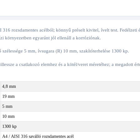
I 316 rozsdamentes acélból; könnyű préselt kivitel, ívelt test. Fedélzeti 
zi környezetben egyaránt jól ellenáll a korróziónak.
ő szélessége 5 mm, ívsugara (R) 10 mm, szakítóterhelése 1300 kp.
 illessze a csatlakozó elemhez és a kötél/veret méretéhez; a megadott ér
4,8 mm
19 mm
5 mm
10 mm
1300 kp
A4 / AISI 316 saválló rozsdamentes acél