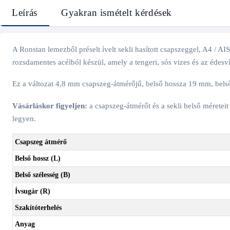
Leírás
Gyakran ismételt kérdések
A Ronstan lemezből préselt ívelt sekli hasított csapszeggel, A4 / AIS
rozsdamentes acélból készül, amely a tengeri, sós vizes és az édesví
Ez a változat 4,8 mm csapszeg-átmérőjű, belső hossza 19 mm, bels
Vásárláskor figyeljen:
a csapszeg-átmérőt és a sekli belső méreteit
legyen.
Csapszeg átmérő
Belső hossz (L)
Belső szélesség (B)
Ívsugár (R)
Szakítóterhelés
Anyag