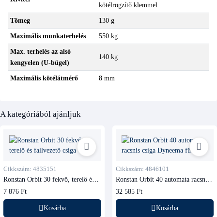
kötélrögzítő klemmel
Tömeg
130 g
Maximális munkaterhelés
550 kg
Max. terhelés az alsó
140 kg
kengyelen (U-bügel)
Maximális kötélátmérő
8 mm
A kategóriából ajánljuk
Cikkszám: 4835151
Cikkszám: 4846101
Ronstan Orbit 30 fekvő, terelő és
Ronstan Orbit 40 automata racsnis
fallvezető csiga
csiga Dyneema füllel
7 876 Ft
32 585 Ft
Kosárba
Kosárba