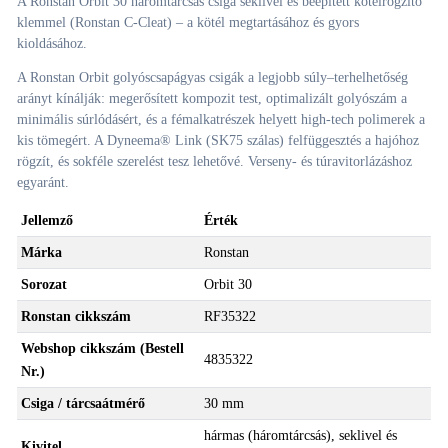
A Ronstan Orbit 30 háromtárcsás csiga seklivel és beépített kötélrögzítő
klemmel (Ronstan C-Cleat) – a kötél megtartásához és gyors
kioldásához.
A Ronstan Orbit golyóscsapágyas csigák a legjobb súly–terhelhetőség
arányt kínálják: megerősített kompozit test, optimalizált golyószám a
minimális súrlódásért, és a fémalkatrészek helyett high-tech polimerek a
kis tömegért. A Dyneema® Link (SK75 szálas) felfüggesztés a hajóhoz
rögzít, és sokféle szerelést tesz lehetővé. Verseny- és túravitorlázáshoz
egyaránt.
Jellemző
Érték
Márka
Ronstan
Sorozat
Orbit 30
Ronstan cikkszám
RF35322
Webshop cikkszám (Bestell
4835322
Nr.)
Csiga / tárcsaátmérő
30 mm
hármas (háromtárcsás), seklivel és
Kivitel