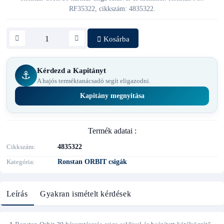
RF35322, cikkszám: 4835322.
Kosárba
Kérdezd a Kapitányt
⚓
A hajós terméktanácsadó segít eligazodni.
Kapitány megnyitása
Termék adatai :
Cikkszám
4835322
Kategória
Ronstan ORBIT csigák
Leírás
Gyakran ismételt kérdések