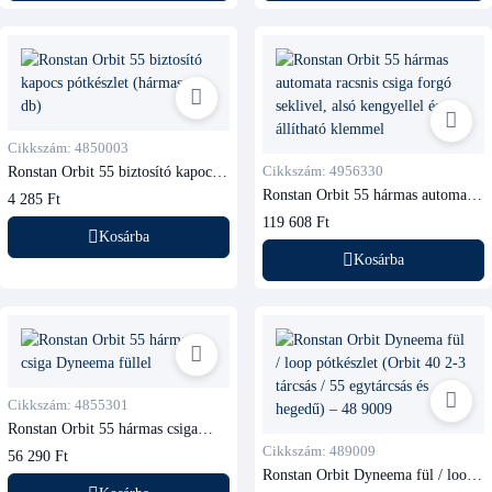
Cikkszám: 4850003
Ronstan Orbit 55 biztosító kapocs
Cikkszám: 4956330
pótkészlet (hármas, 2 db)
Ronstan Orbit 55 hármas automata
4 285 Ft
racsnis csiga forgó seklivel, alsó
119 608 Ft
kengyellel és állítható klemmel
Kosárba
Kosárba
Cikkszám: 4855301
Ronstan Orbit 55 hármas csiga
Dyneema füllel
Cikkszám: 489009
56 290 Ft
Ronstan Orbit Dyneema fül / loop