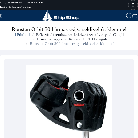
hajo-felszereles.hu
Ronstan Orbit 30 hármas csiga seklivel és klemmel
Főoldal
Erőátviteli rendszerek fedélzeti szerelvény
Csigák
Ronstan csigák
Ronstan ORBIT csigák
Ronstan Orbit 30 hármas csiga seklivel és klemmel