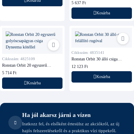
pótkészlet (Orbit 40 2-3 tárcsás /
Kosárba
5 637 Ft
55 egytárcsás és hegedű) – 48 9009
Kosárba
Cikkszám: 4835141
Cikkszám: 4825109
Ronstan Orbit 30 álló csiga
felállító rugóval
Ronstan Orbit 20 egyszerű
12 123 Ft
golyóscsapágyas csiga Dyneema
5 714 Ft
kötéllel
Kosárba
Kosárba
Ha jól akarsz járni a vízen
Iratkozz fel, és elsőként értesülsz az akciókról, az új
hajós felszerelésekről és a praktikus vízi tippekről.