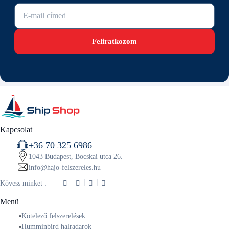
E-mail cím
Feliratkozom
Kapcsolat
+36 70 325 6986
1043 Budapest, Bocskai utca 26.
info@hajo-felszereles.hu
Kövess minket :
Menü
Kötelező felszerelések
Humminbird halradarok