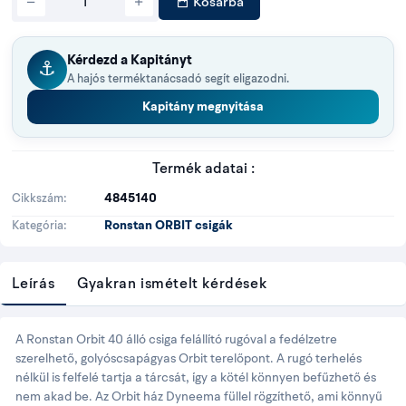
Kosárba
Kérdezd a Kapitányt
⚓
A hajós terméktanácsadó segít eligazodni.
Kapitány megnyitása
Termék adatai :
4845140
Cikkszám
Ronstan ORBIT csigák
Kategória
Leírás
Gyakran ismételt kérdések
A Ronstan Orbit 40 álló csiga felállító rugóval a fedélzetre
szerelhető, golyóscsapágyas Orbit terelőpont. A rugó terhelés
nélkül is felfelé tartja a tárcsát, így a kötél könnyen befűzhető és
nem akad be. Az Orbit ház Dyneema füllel rögzíthető, ami könnyű