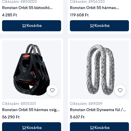
Cikkszám: 4850003
Cikkszám: 4956330
Ronstan Orbit 55 biztosító
Ronstan Orbit 55 hármas
kapocs pótkészlet (hármas, 2
automata racsnis csiga forgó
4 285 Ft
119 608 Ft
db)
seklivel, alsó kengyellel és
állítható klemmel
Kosárba
Kosárba
Cikkszám: 4855301
Cikkszám: 489009
Ronstan Orbit 55 hármas csiga
Ronstan Orbit Dyneema fül /
Dyneema füllel
loop pótkészlet (Orbit 40 2-3
56 290 Ft
5 637 Ft
tárcsás / 55 egytárcsás és
hegedű) – 48 9009
Kosárba
Kosárba