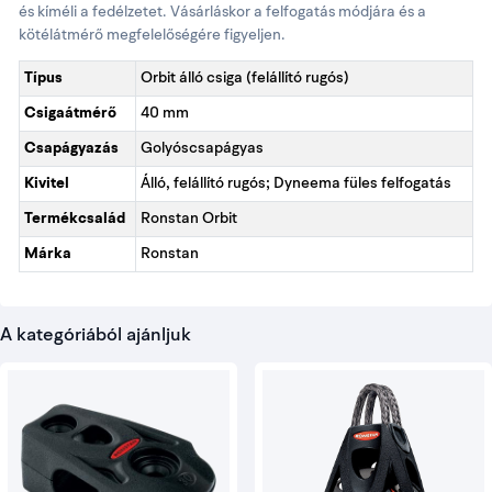
és kíméli a fedélzetet. Vásárláskor a felfogatás módjára és a
kötélátmérő megfelelőségére figyeljen.
Típus
Orbit álló csiga (felállító rugós)
Csigaátmérő
40 mm
Csapágyazás
Golyóscsapágyas
Kivitel
Álló, felállító rugós; Dyneema füles felfogatás
Termékcsalád
Ronstan Orbit
Márka
Ronstan
A kategóriából ajánljuk