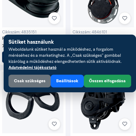
Cikkszám: 4835151
Cikkszám: 4846101
Ronstan Orbit 30 fekvő, terelő
Ronstan Orbit 40 automata
Sütiket használunk
és fallvezető csiga
racsnis csiga Dyneema füllel
7 876 Ft
32 585 Ft
Weboldalunk sütiket használ a működéshez, a forgalom
méréséhez és a marketinghez. A „Csak szükséges” gombbal
Kosárba
Kosárba
kizárólag a működéshez elengedhetetlen sütik aktiválódnak.
Adatvédelmi tájékoztató
Csak szükséges
Beállítások
Összes elfogadása