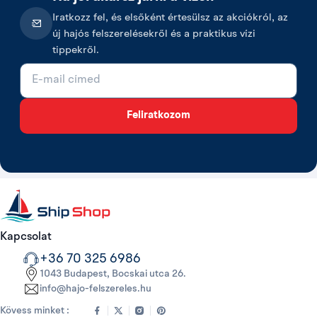
Iratkozz fel, és elsőként értesülsz az akciókról, az
új hajós felszerelésekről és a praktikus vízi
tippekről.
E-mail cím
Feliratkozom
Kapcsolat
+36 70 325 6986
1043 Budapest, Bocskai utca 26.
info@hajo-felszereles.hu
Kövess minket :