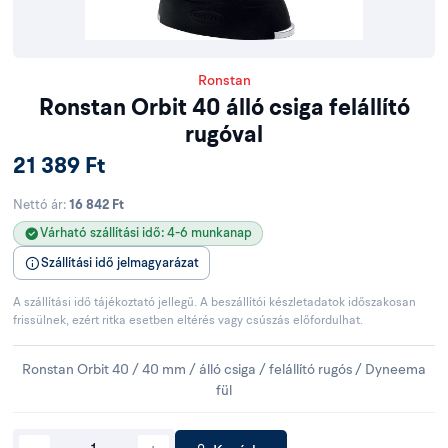
Ronstan
Ronstan Orbit 40 álló csiga felállító
rugóval
21 389 Ft
Nettó ár:
16 842 Ft
Várható szállítási idő: 4-6 munkanap
Szállítási idő jelmagyarázat
A szállítási idő tájékoztató jellegű. A beszállítói készletadatok időszakosan
frissülnek, ezért ritka esetben eltérés vagy csúszás előfordulhat.
Ronstan Orbit 40 / 40 mm / álló csiga / felállító rugós / Dyneema
fül