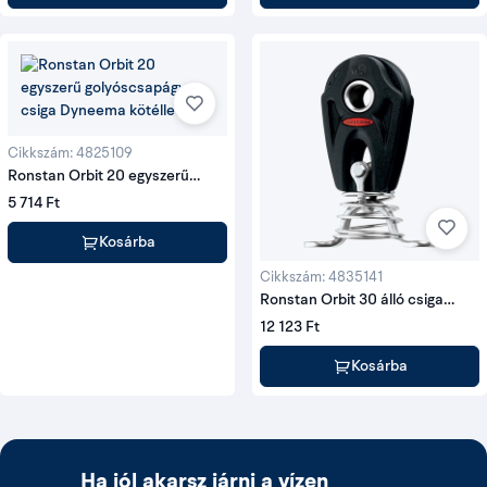
Cikkszám: 4825109
Ronstan Orbit 20 egyszerű
golyóscsapágyas csiga
5 714 Ft
Dyneema kötéllel
Kosárba
Cikkszám: 4835141
Ronstan Orbit 30 álló csiga
felállító rugóval
12 123 Ft
Kosárba
Ha jól akarsz járni a vízen