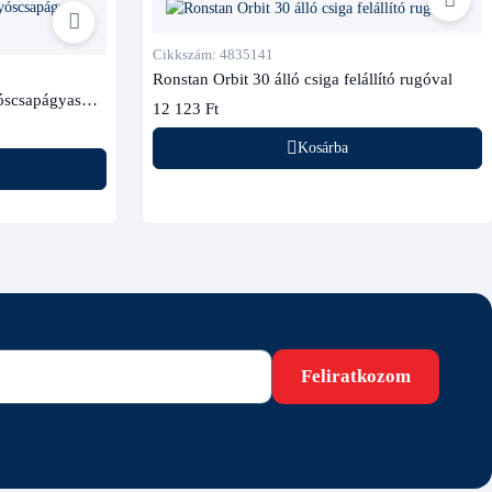
Cikkszám: 4835141
Ronstan Orbit 30 álló csiga felállító rugóval
óscsapágyas
12 123 Ft
Kosárba
Feliratkozom