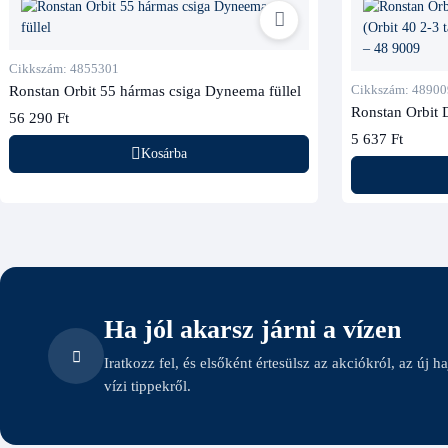
Cikkszám: 4855301
Ronstan Orbit 55 hármas csiga Dyneema füllel
Cikkszám: 48900
Ronstan Orbit 
56 290 Ft
(Orbit 40 2-3 t
5 637 Ft
– 48 9009
Kosárba
Ha jól akarsz járni a vízen
Iratkozz fel, és elsőként értesülsz az akciókról, az új h
vízi tippekről.