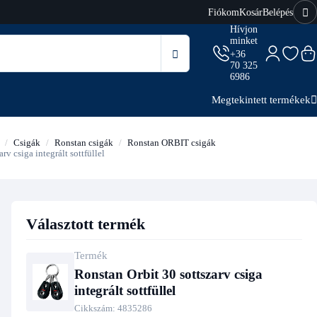
Fiókom
Kosár
Belépés
Hívjon
minket
+36
70 325
6986
Megtekintett termékek
Csigák
Ronstan csigák
Ronstan ORBIT csigák
rv csiga integrált sottfüllel
Választott termék
Termék
Ronstan Orbit 30 sottszarv csiga
integrált sottfüllel
Cikkszám:
4835286