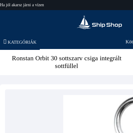
Ha jól akarsz járni a vízen
hajo-felszereles.hu
Köt
KATEGÓRIÁK
Ronstan Orbit 30 sottszarv csiga integrált
sottfüllel