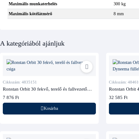
Maximális munkaterhelés
300 kg
Maximális kötélátmérő
8 mm
A kategóriából ajánljuk
Cikkszám: 4835151
Cikkszám: 48461
Ronstan Orbit 30 fekvő, terelő és fallvezető
Ronstan Orbit 4
csiga
Dyneema füllel
7 876 Ft
32 585 Ft
Kosárba