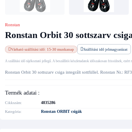
Ronstan
Ronstan Orbit 30 sottszarv csiga 
Várható szállítási idő: 15-30 munkanap
Szállítási idő jelmagyarázat
A szállítási idő tájékoztató jellegű. A beszállítói készletadatok időszakosan frissülnek, ezért
Ronstan Orbit 30 sottszarv csiga integrált sottfüllel. Ronstan Nr.: 
Termék adatai :
Cikkszám
4835286
Kategória
Ronstan ORBIT csigák