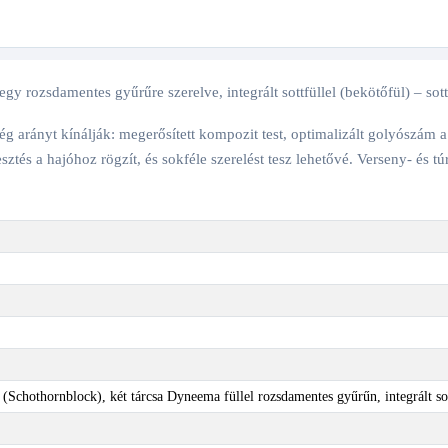
gy rozsdamentes gyűrűre szerelve, integrált sottfüllel (bekötőfül) – sot
 arányt kínálják: megerősített kompozit test, optimalizált golyószám a 
és a hajóhoz rögzít, és sokféle szerelést tesz lehetővé. Verseny- és tú
a (Schothornblock), két tárcsa Dyneema füllel rozsdamentes gyűrűn, integrált so