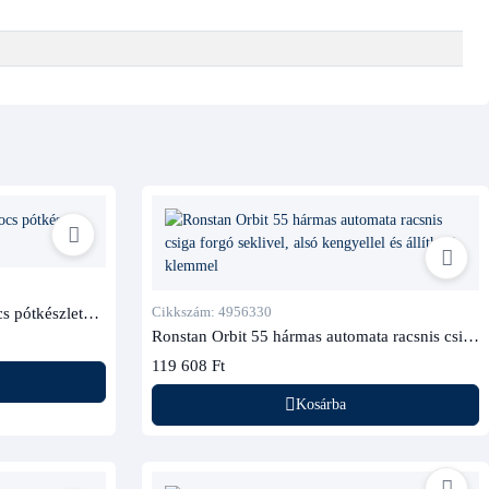
s pótkészlet
Cikkszám: 4956330
Ronstan Orbit 55 hármas automata racsnis csiga
forgó seklivel, alsó kengyellel és állítható
119 608 Ft
klemmel
Kosárba