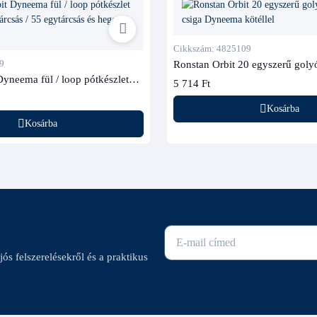
Cikkszám: 4825109
9
Ronstan Orbit 20 egyszerű goly
csiga Dyneema kötéllel
Dyneema fül / loop pótkészlet
5 714 Ft
árcsás / 55 egytárcsás és hegedű)
Kosárba
Kosárba
E-mail cím
ajós felszerelésekről és a praktikus