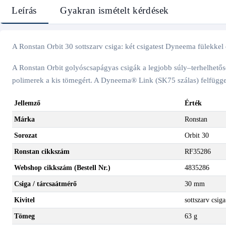
Leírás
Gyakran ismételt kérdések
A Ronstan Orbit 30 sottszarv csiga: két csigatest Dyneema fülekkel e
A Ronstan Orbit golyóscsapágyas csigák a legjobb súly–terhelhetőség
polimerek a kis tömegért. A Dyneema® Link (SK75 szálas) felfüggeszt
Jellemző
Érték
Márka
Ronstan
Sorozat
Orbit 30
Ronstan cikkszám
RF35286
Webshop cikkszám (Bestell Nr.)
4835286
Csiga / tárcsaátmérő
30 mm
Kivitel
sottszarv csig
Tömeg
63 g