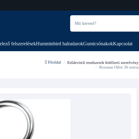
elező felszerelések
Humminbird halradarok
Gumicsónakok
Kapcsolat
Főoldal
Erőátviteli rendszerek fedélzeti szerelvény
Ronstan Orbit 30 sottsza