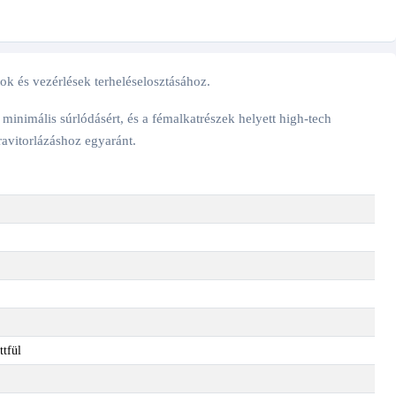
tok és vezérlések terheléselosztásához.
minimális súrlódásért, és a fémalkatrészek helyett high-tech
ravitorlázáshoz egyaránt.
ttfül