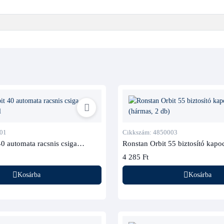
01
Cikkszám: 4850003
0 automata racsnis csiga
Ronstan Orbit 55 biztosító kapoc
(hármas, 2 db)
4 285 Ft
Kosárba
Kosárba