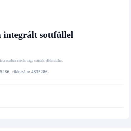
integrált sottfüllel
 ritka esetben eltérés vagy csúszás előfordulhat.
RF35286, cikkszám: 4835286.