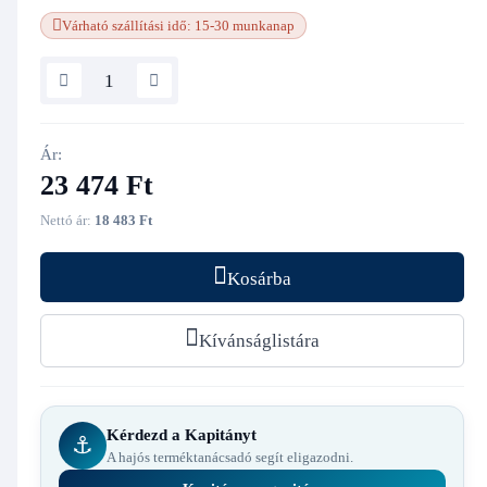
Várható szállítási idő: 15-30 munkanap
Ár:
23 474 Ft
Nettó ár:
18 483 Ft
Kosárba
Kívánságlistára
Kérdezd a Kapitányt
⚓
A hajós terméktanácsadó segít eligazodni.