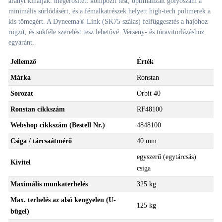
arányt kínálják: megerősített kompozit test, optimalizált golyószám a
minimális súrlódásért, és a fémalkatrészek helyett high-tech polimerek a
kis tömegért. A Dyneema® Link (SK75 szálas) felfüggesztés a hajóhoz
rögzít, és sokféle szerelést tesz lehetővé. Verseny- és túravitorlázáshoz
egyaránt.
Jellemző
Érték
Márka
Ronstan
Sorozat
Orbit 40
Ronstan cikkszám
RF48100
Webshop cikkszám (Bestell Nr.)
4848100
Csiga / tárcsaátmérő
40 mm
egyszerű (egytárcsás)
Kivitel
csiga
Maximális munkaterhelés
325 kg
Max. terhelés az alsó kengyelen (U-
125 kg
bügel)