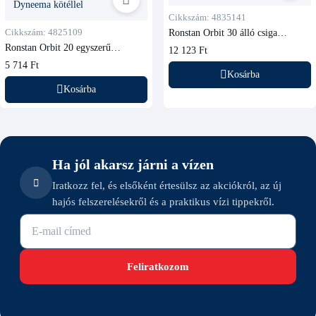
Cikkszám: 4835141
Cikkszám: 4825109
Ronstan Orbit 30 álló csiga
felállító rugóval
Ronstan Orbit 20 egyszerű
12 123 Ft
golyóscsapágyas csiga Dyneema
5 714 Ft
kötéllel
Kosárba
Kosárba
Ha jól akarsz járni a vízen
Iratkozz fel, és elsőként értesülsz az akciókról, az új
hajós felszerelésekről és a praktikus vízi tippekről.
E-mail cím
Feliratkozom