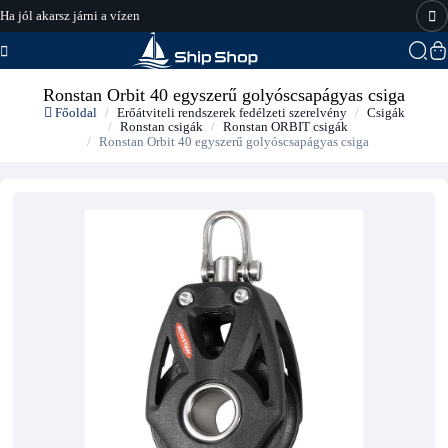
Ha jól akarsz járni a vízen
hajo-felszereles.hu
Ronstan Orbit 40 egyszerű golyóscsapágyas csiga
Főoldal
Erőátviteli rendszerek fedélzeti szerelvény
Csigák
Ronstan csigák
Ronstan ORBIT csigák
Ronstan Orbit 40 egyszerű golyóscsapágyas csiga