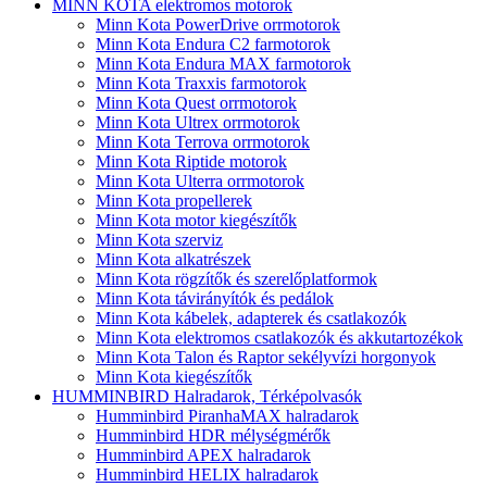
MINN KOTA elektromos motorok
Minn Kota PowerDrive orrmotorok
Minn Kota Endura C2 farmotorok
Minn Kota Endura MAX farmotorok
Minn Kota Traxxis farmotorok
Minn Kota Quest orrmotorok
Minn Kota Ultrex orrmotorok
Minn Kota Terrova orrmotorok
Minn Kota Riptide motorok
Minn Kota Ulterra orrmotorok
Minn Kota propellerek
Minn Kota motor kiegészítők
Minn Kota szerviz
Minn Kota alkatrészek
Minn Kota rögzítők és szerelőplatformok
Minn Kota távirányítók és pedálok
Minn Kota kábelek, adapterek és csatlakozók
Minn Kota elektromos csatlakozók és akkutartozékok
Minn Kota Talon és Raptor sekélyvízi horgonyok
Minn Kota kiegészítők
HUMMINBIRD Halradarok, Térképolvasók
Humminbird PiranhaMAX halradarok
Humminbird HDR mélységmérők
Humminbird APEX halradarok
Humminbird HELIX halradarok