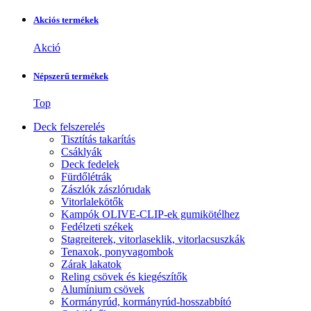
Akciós termékek
Akció
Népszerű termékek
Top
Deck felszerelés
Tisztítás takarítás
Csáklyák
Deck fedelek
Fürdőlétrák
Zászlók zászlórudak
Vitorlalekötők
Kampók OLIVE-CLIP-ek gumikötélhez
Fedélzeti székek
Stagreiterek, vitorlaseklik, vitorlacsuszkák
Tenaxok, ponyvagombok
Zárak lakatok
Reling csövek és kiegészítők
Alumínium csövek
Kormányrúd, kormányrúd-hosszabbító