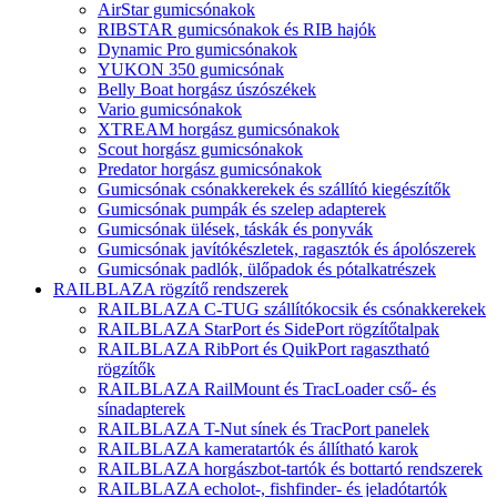
AirStar gumicsónakok
RIBSTAR gumicsónakok és RIB hajók
Dynamic Pro gumicsónakok
YUKON 350 gumicsónak
Belly Boat horgász úszószékek
Vario gumicsónakok
XTREAM horgász gumicsónakok
Scout horgász gumicsónakok
Predator horgász gumicsónakok
Gumicsónak csónakkerekek és szállító kiegészítők
Gumicsónak pumpák és szelep adapterek
Gumicsónak ülések, táskák és ponyvák
Gumicsónak javítókészletek, ragasztók és ápolószerek
Gumicsónak padlók, ülőpadok és pótalkatrészek
RAILBLAZA rögzítő rendszerek
RAILBLAZA C-TUG szállítókocsik és csónakkerekek
RAILBLAZA StarPort és SidePort rögzítőtalpak
RAILBLAZA RibPort és QuikPort ragasztható
rögzítők
RAILBLAZA RailMount és TracLoader cső- és
sínadapterek
RAILBLAZA T-Nut sínek és TracPort panelek
RAILBLAZA kameratartók és állítható karok
RAILBLAZA horgászbot-tartók és bottartó rendszerek
RAILBLAZA echolot-, fishfinder- és jeladótartók