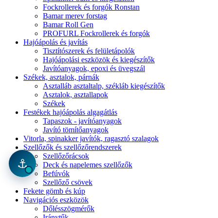
Fockrollerek és forgók Ronstan
Bamar merev forstag
Bamar Roll Gen
PROFURL Fockrollerek és forgók
Hajóápolás és javítás
Tisztítószerek és felületápolók
Hajóápolási eszközök és kiegészítők
Javítóanyagok, epoxi és üvegszál
Székek, asztalok, párnák
Asztalláb asztaltalp, székláb kiegészítők
Asztalok, asztallapok
Székek
Festékek hajóápolás algagátlás
Tapaszok - javítóanyagok
Javító tömítőanyagok
Vitorla, spinakker javítók, ragasztó szalagok
Szellőzők és szellőzőrendszerek
Szellőzőrácsok
⚓
Deck és napelemes szellőzők
Befúvók
Szellőző csövek
Fekete gömb és kúp
Navigációs eszközök
Dőlésszögmérők
Iránytűk