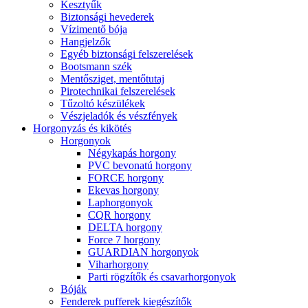
Kesztyűk
Biztonsági hevederek
Vízimentő bója
Hangjelzők
Egyéb biztonsági felszerelések
Bootsmann szék
Mentősziget, mentőtutaj
Pirotechnikai felszerelések
Tűzoltó készülékek
Vészjeladók és vészfények
Horgonyzás és kikötés
Horgonyok
Négykapás horgony
PVC bevonatú horgony
FORCE horgony
Ekevas horgony
Laphorgonyok
CQR horgony
DELTA horgony
Force 7 horgony
GUARDIAN horgonyok
Viharhorgony
Parti rögzítők és csavarhorgonyok
Bóják
Fenderek pufferek kiegészítők