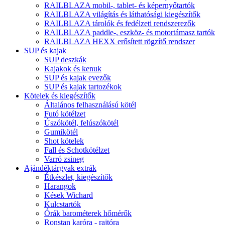
RAILBLAZA mobil-, tablet- és képernyőtartók
RAILBLAZA világítás és láthatósági kiegészítők
RAILBLAZA tárolók és fedélzeti rendszerezők
RAILBLAZA paddle-, eszköz- és motortámasz tartók
RAILBLAZA HEXX erősített rögzítő rendszer
SUP és kajak
SUP deszkák
Kajakok és kenuk
SUP és kajak evezők
SUP és kajak tartozékok
Kötelek és kiegészítők
Általános felhasználású kötél
Futó kötélzet
Úszókötél, felúszókötél
Gumikötél
Shot kötelek
Fall és Schotkötélzet
Varró zsineg
Ajándéktárgyak extrák
Étkészlet, kiegészítők
Harangok
Kések Wichard
Kulcstartók
Órák barométerek hőmérők
Ronstan karóra - rajtóra