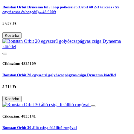
Ronstan Orbit Dyneema fül / loop pótkészlet (Orbit 40 2-3 tárcsás / 55
egytárcsás és hegedű) – 48 9009
5 637 Ft
Kosárba
Cikkszám: 4825109
Ronstan Orbit 20 egyszerű golyóscsapágyas csiga Dyneema kötéllel
5 714 Ft
Kosárba
Cikkszám: 4835141
Ronstan Orbit 30 álló csiga felállító rugóval