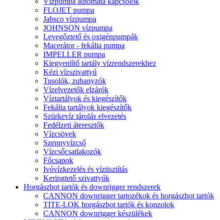
Vízpumpa automata kapcsolók
FLOJET pumpa
Jabsco vízpumpa
JOHNSON vízpumpa
Levegőztető és oxigénpumpák
Macerátor - fekália pumpa
IMPELLER pumpa
Kiegyenlítő tartály vízrendszerekhez
Kézi vízszivattyú
Tusolók, zuhanyzók
Vízelvezetők elzárók
Víztartályok és kiegészítők
Fekália tartályok kiegészítők
Szürkevíz tárolás elvezetés
Fedélzeti áteresztők
Vízcsövek
Szennyvízcső
Vízcsőcsatlakozók
Főcsapok
Ivóvízkezelés és víztisztítás
Keringtető szivattyúk
Horgászbot tartók és downrigger rendszerek
CANNON downrigger tartozékok és horgászbot tartók
TITE-LOK horgászbot tartók és konzolok
CANNON downrigger készülékek