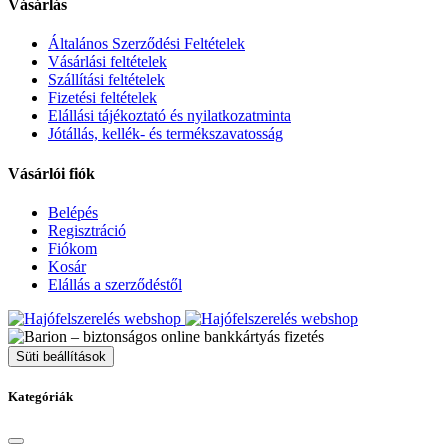
Vásárlás
Általános Szerződési Feltételek
Vásárlási feltételek
Szállítási feltételek
Fizetési feltételek
Elállási tájékoztató és nyilatkozatminta
Jótállás, kellék- és termékszavatosság
Vásárlói fiók
Belépés
Regisztráció
Fiókom
Kosár
Elállás a szerződéstől
Süti beállítások
Kategóriák