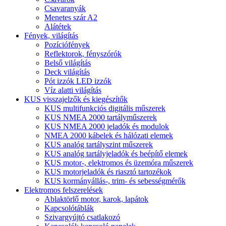
Csavaranyák
Menetes szár A2
Alátétek
Fények, világítás
Pozíciófények
Reflektorok, fényszórók
Belső világítás
Deck világítás
Pót izzók LED izzók
Víz alatti világítás
KUS visszajelzők és kiegészítők
KUS multifunkciós digitális műszerek
KUS NMEA 2000 tartályműszerek
KUS NMEA 2000 jeladók és modulok
NMEA 2000 kábelek és hálózati elemek
KUS analóg tartályszint műszerek
KUS analóg tartályjeladók és beépítő elemek
KUS motor-, elektromos és üzemóra műszerek
KUS motorjeladók és riasztó tartozékok
KUS kormányállás-, trim- és sebességmérők
Elektromos felszerelések
Ablaktörlő motor, karok, lapátok
Kapcsolótáblák
Szivargyújtó csatlakozó