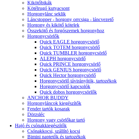
Kikötőbikák
Kötélrugó kutyacsont
Horgonylánc seklik
Láncstopper - horgony orrcsiga - láncvezető
Horgony és kikötő kötelek
Összekötő és forgószemek horgonyhoz
Horgonycsörlők
Quick EAGLE horgonycsörlő
Quick TOTEM horgonycsörlő
Quick TUMBLER horgonycsörlő
ALEPH horgonycsörlő
Quick PRINCE horgonycsörlő
Quick GENIUS horgonycsörlő
Quick Hector horgonycsörlő
Horgonycsörlő távirányítók, tartozékok
Horgonycsörlő kapcsolók
Quick dobos horgonycsörlők
ANCHOR BUDDY
Horgonyláncok kiegészítők
Fender tartók kosarak
Dörzsléc
Horgony vagy csörlőkar tartó
Hajó és csónakkiegészítők
Csónakkocsi, szállító kocsi
Bimini naptetők és tartozékok