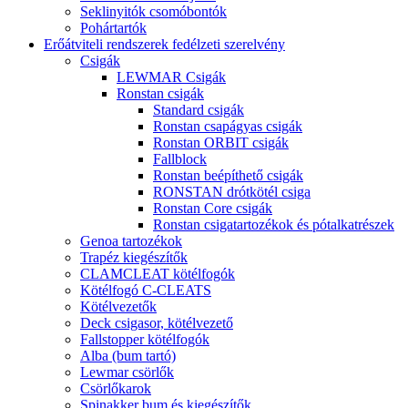
Seklinyitók csomóbontók
Pohártartók
Erőátviteli rendszerek fedélzeti szerelvény
Csigák
LEWMAR Csigák
Ronstan csigák
Standard csigák
Ronstan csapágyas csigák
Ronstan ORBIT csigák
Fallblock
Ronstan beépíthető csigák
RONSTAN drótkötél csiga
Ronstan Core csigák
Ronstan csigatartozékok és pótalkatrészek
Genoa tartozékok
Trapéz kiegészítők
CLAMCLEAT kötélfogók
Kötélfogó C-CLEATS
Kötélvezetők
Deck csigasor, kötélvezető
Fallstopper kötélfogók
Alba (bum tartó)
Lewmar csörlők
Csörlőkarok
Spinakker bum és kiegészítők