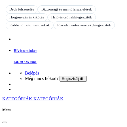
Deck felszerelés
Biztonsági és mentőfelszerelések
Horgonyzás és kikötés
Hajó és csónakkiegészítők
Robbanómotor tartozékok
Rozsdamentes veretek, kiegészítők
Hívjon minket
+36 70 325 6986
Belépés
Még nincs fiókod?
Regisztrálj itt.
KATEGÓRIÁK
KATEGÓRIÁK
Menu