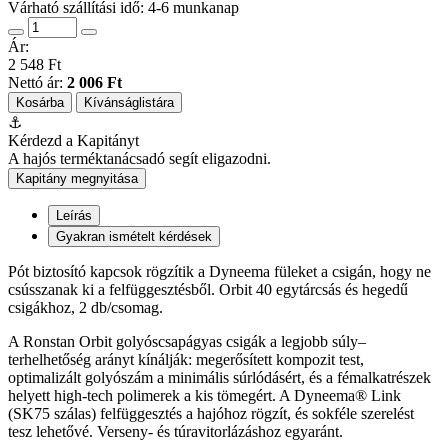
Várható szállítási idő: 4-6 munkanap
Ár:
2 548 Ft
Nettó ár:
2 006 Ft
Kosárba
Kívánságlistára
⚓
Kérdezd a Kapitányt
A hajós terméktanácsadó segít eligazodni.
Kapitány megnyitása
Leírás
Gyakran ismételt kérdések
Pót biztosító kapcsok rögzítik a Dyneema füleket a csigán, hogy ne
csússzanak ki a felfüggesztésből. Orbit 40 egytárcsás és hegedű
csigákhoz, 2 db/csomag.
A Ronstan Orbit golyóscsapágyas csigák a legjobb súly–
terhelhetőség arányt kínálják: megerősített kompozit test,
optimalizált golyószám a minimális súrlódásért, és a fémalkatrészek
helyett high-tech polimerek a kis tömegért. A Dyneema® Link
(SK75 szálas) felfüggesztés a hajóhoz rögzít, és sokféle szerelést
tesz lehetővé. Verseny- és túravitorlázáshoz egyaránt.