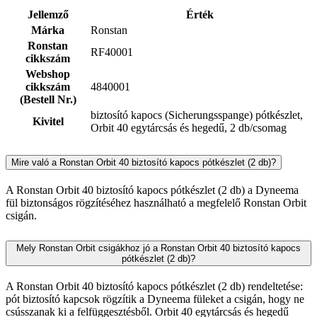
Jellemző
Érték
Márka
Ronstan
Ronstan
RF40001
cikkszám
Webshop
cikkszám
4840001
(Bestell Nr.)
biztosító kapocs (Sicherungsspange) pótkészlet,
Kivitel
Orbit 40 egytárcsás és hegedű, 2 db/csomag
Mire való a Ronstan Orbit 40 biztosító kapocs pótkészlet (2 db)?
A Ronstan Orbit 40 biztosító kapocs pótkészlet (2 db) a Dyneema
fül biztonságos rögzítéséhez használható a megfelelő Ronstan Orbit
csigán.
Mely Ronstan Orbit csigákhoz jó a Ronstan Orbit 40 biztosító kapocs
pótkészlet (2 db)?
A Ronstan Orbit 40 biztosító kapocs pótkészlet (2 db) rendeltetése:
pót biztosító kapcsok rögzítik a Dyneema füleket a csigán, hogy ne
csússzanak ki a felfüggesztésből. Orbit 40 egytárcsás és hegedű