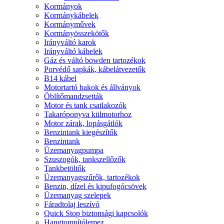
Kormányok
Kormánykábelek
Kormányművek
Kormányösszekötők
Irányváltó karok
Irányváltó kábelek
Gáz és váltó bowden tartozékok
Porvédő sapkák, kábelátvezetők
B14 kábel
Motortartó bakok és állványok
Öblítőmandzsetták
Motor és tank csatlakozók
Takaróponyva külmotorhoz
Motor zárak, lopásgátlók
Benzintank kiegészítők
Benzintank
Üzemanyagpumpa
Szuszogók, tankszellőzők
Tankbetöltők
Üzemanyagszűrők, tartozékok
Benzin, dízel és kipufogócsövek
Üzemanyag szelepek
Fáradtolaj leszívó
Quick Stop biztonsági kapcsolók
Hangtompítólemez