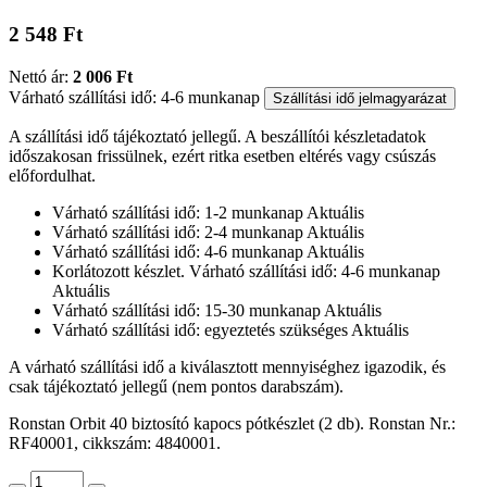
2 548 Ft
Nettó ár:
2 006 Ft
Várható szállítási idő: 4-6 munkanap
Szállítási idő jelmagyarázat
A szállítási idő tájékoztató jellegű. A beszállítói készletadatok
időszakosan frissülnek, ezért ritka esetben eltérés vagy csúszás
előfordulhat.
Várható szállítási idő: 1-2 munkanap
Aktuális
Várható szállítási idő: 2-4 munkanap
Aktuális
Várható szállítási idő: 4-6 munkanap
Aktuális
Korlátozott készlet. Várható szállítási idő: 4-6 munkanap
Aktuális
Várható szállítási idő: 15-30 munkanap
Aktuális
Várható szállítási idő: egyeztetés szükséges
Aktuális
A várható szállítási idő a kiválasztott mennyiséghez igazodik, és
csak tájékoztató jellegű (nem pontos darabszám).
Ronstan Orbit 40 biztosító kapocs pótkészlet (2 db). Ronstan Nr.:
RF40001, cikkszám: 4840001.