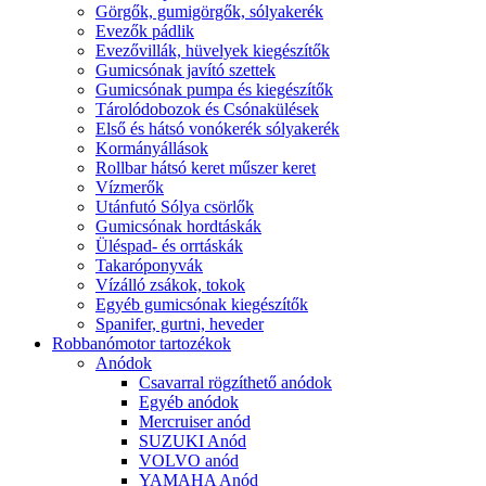
Görgők, gumigörgők, sólyakerék
Evezők pádlik
Evezővillák, hüvelyek kiegészítők
Gumicsónak javító szettek
Gumicsónak pumpa és kiegészítők
Tárolódobozok és Csónakülések
Első és hátsó vonókerék sólyakerék
Kormányállások
Rollbar hátsó keret műszer keret
Vízmerők
Utánfutó Sólya csörlők
Gumicsónak hordtáskák
Üléspad- és orrtáskák
Takaróponyvák
Vízálló zsákok, tokok
Egyéb gumicsónak kiegészítők
Spanifer, gurtni, heveder
Robbanómotor tartozékok
Anódok
Csavarral rögzíthető anódok
Egyéb anódok
Mercruiser anód
SUZUKI Anód
VOLVO anód
YAMAHA Anód