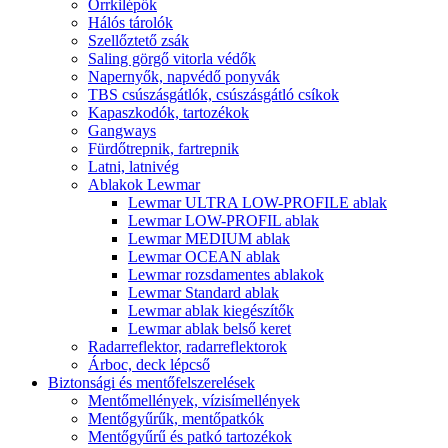
Orrkilépők
Hálós tárolók
Szellőztető zsák
Saling görgő vitorla védők
Napernyők, napvédő ponyvák
TBS csúszásgátlók, csúszásgátló csíkok
Kapaszkodók, tartozékok
Gangways
Fürdőtrepnik, fartrepnik
Latni, latnivég
Ablakok Lewmar
Lewmar ULTRA LOW-PROFILE ablak
Lewmar LOW-PROFIL ablak
Lewmar MEDIUM ablak
Lewmar OCEAN ablak
Lewmar rozsdamentes ablakok
Lewmar Standard ablak
Lewmar ablak kiegészítők
Lewmar ablak belső keret
Radarreflektor, radarreflektorok
Árboc, deck lépcső
Biztonsági és mentőfelszerelések
Mentőmellények, vízisímellények
Mentőgyűrűk, mentőpatkók
Mentőgyűrű és patkó tartozékok