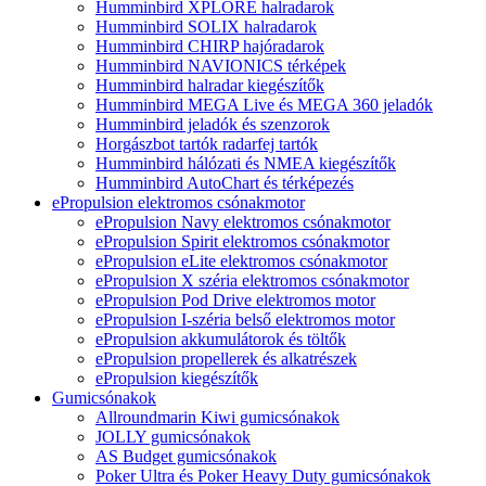
Humminbird XPLORE halradarok
Humminbird SOLIX halradarok
Humminbird CHIRP hajóradarok
Humminbird NAVIONICS térképek
Humminbird halradar kiegészítők
Humminbird MEGA Live és MEGA 360 jeladók
Humminbird jeladók és szenzorok
Horgászbot tartók radarfej tartók
Humminbird hálózati és NMEA kiegészítők
Humminbird AutoChart és térképezés
ePropulsion elektromos csónakmotor
ePropulsion Navy elektromos csónakmotor
ePropulsion Spirit elektromos csónakmotor
ePropulsion eLite elektromos csónakmotor
ePropulsion X széria elektromos csónakmotor
ePropulsion Pod Drive elektromos motor
ePropulsion I-széria belső elektromos motor
ePropulsion akkumulátorok és töltők
ePropulsion propellerek és alkatrészek
ePropulsion kiegészítők
Gumicsónakok
Allroundmarin Kiwi gumicsónakok
JOLLY gumicsónakok
AS Budget gumicsónakok
Poker Ultra és Poker Heavy Duty gumicsónakok