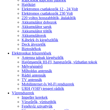
Kapcsolók kapcsoló panelek
Hajókürt
Elektromos csatlakozók 12 - 24 Volt
Elektromos csatlakozók 230 Volt
220 voltos hosszabbítók, átalakítók
Akkumulátor dobozok
Akkumulátor saruk
Akkumulátor töltők
Akkumulátorok
Kábelek és kiegészítőik
Deck átvezetők
Biztosítékok
Elektronikai felszerelések
Antenna talpak kiegészítők
Hajómagnók HI-FI, hangszórók, vízhatlan tokok
Mélységmérő
Műholdas antennák
Rádió antennák
TV antennák
Mobilinternet és Wi-Fi rendszerek
URH (VHF) tengeri rádiók
Vízrendszerek
Impeller kerekek
Vízszűrők, víztisztítók
Fenékvíz szivattyúk