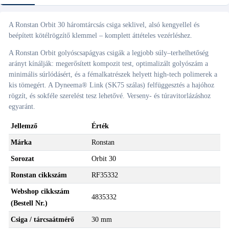
A Ronstan Orbit 30 háromtárcsás csiga seklivel, alsó kengyellel és
beépített kötélrögzítő klemmel – komplett áttételes vezérléshez.
A Ronstan Orbit golyóscsapágyas csigák a legjobb súly–terhelhetőség
arányt kínálják: megerősített kompozit test, optimalizált golyószám a
minimális súrlódásért, és a fémalkatrészek helyett high-tech polimerek a
kis tömegért. A Dyneema® Link (SK75 szálas) felfüggesztés a hajóhoz
rögzít, és sokféle szerelést tesz lehetővé. Verseny- és túravitorlázáshoz
egyaránt.
Jellemző
Érték
Márka
Ronstan
Sorozat
Orbit 30
Ronstan cikkszám
RF35332
Webshop cikkszám
4835332
(Bestell Nr.)
Csiga / tárcsaátmérő
30 mm