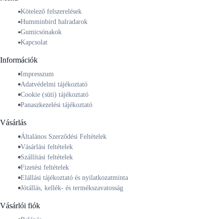
Kötelező felszerelések
Humminbird halradarok
Gumicsónakok
Kapcsolat
Információk
Impresszum
Adatvédelmi tájékoztató
Cookie (süti) tájékoztató
Panaszkezelési tájékoztató
Vásárlás
Általános Szerződési Feltételek
Vásárlási feltételek
Szállítási feltételek
Fizetési feltételek
Elállási tájékoztató és nyilatkozatminta
Jótállás, kellék- és termékszavatosság
Vásárlói fiók