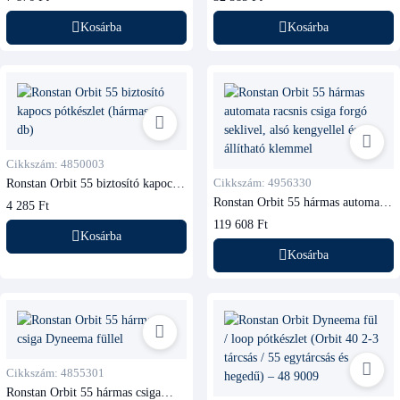
Kosárba
Kosárba
Cikkszám: 4850003
Ronstan Orbit 55 biztosító kapocs
Cikkszám: 4956330
pótkészlet (hármas, 2 db)
Ronstan Orbit 55 hármas automata
4 285 Ft
racsnis csiga forgó seklivel, alsó
119 608 Ft
kengyellel és állítható klemmel
Kosárba
Kosárba
Cikkszám: 4855301
Ronstan Orbit 55 hármas csiga