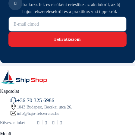
Iratkozz fel, és elsőként értesülsz az akciókról, az új
hajós felszerelésekről és a praktikus vízi tippekről.
E-mail cím
Feliratkozom
Kapcsolat
+36 70 325 6986
1043 Budapest, Bocskai utca 26.
info@hajo-felszereles.hu
Kövess minket :
Menü