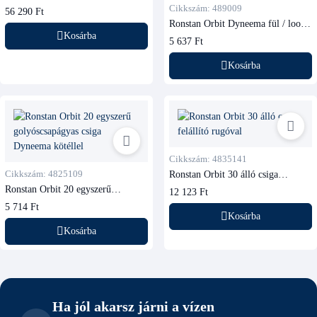
Dyneema füllel
Cikkszám: 489009
56 290 Ft
Ronstan Orbit Dyneema fül / loop
pótkészlet (Orbit 40 2-3 tárcsás /
Kosárba
5 637 Ft
55 egytárcsás és hegedű) – 48 9009
Kosárba
Cikkszám: 4835141
Cikkszám: 4825109
Ronstan Orbit 30 álló csiga
felállító rugóval
Ronstan Orbit 20 egyszerű
12 123 Ft
golyóscsapágyas csiga Dyneema
5 714 Ft
kötéllel
Kosárba
Kosárba
Ha jól akarsz járni a vízen