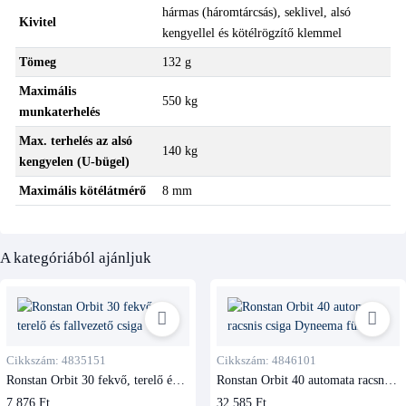
hármas (háromtárcsás), seklivel, alsó
Kivitel
kengyellel és kötélrögzítő klemmel
Tömeg
132 g
Maximális
550 kg
munkaterhelés
Max. terhelés az alsó
140 kg
kengyelen (U-bügel)
Maximális kötélátmérő
8 mm
A kategóriából ajánljuk
Cikkszám: 4835151
Cikkszám: 4846101
Ronstan Orbit 30 fekvő, terelő és
Ronstan Orbit 40 automata racsnis
fallvezető csiga
csiga Dyneema füllel
7 876 Ft
32 585 Ft