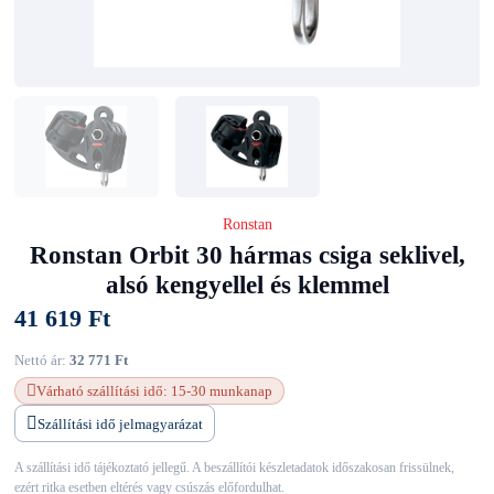
Ronstan
Ronstan Orbit 30 hármas csiga seklivel,
alsó kengyellel és klemmel
41 619 Ft
Nettó ár:
32 771 Ft
Várható szállítási idő: 15-30 munkanap
Szállítási idő jelmagyarázat
A szállítási idő tájékoztató jellegű. A beszállítói készletadatok időszakosan frissülnek,
ezért ritka esetben eltérés vagy csúszás előfordulhat.