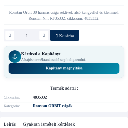
Ronstan Orbit 30 hármas csiga seklivel, alsó kengyellel és klemmel.
Ronstan Nr.: RF35332, cikkszám: 4835332.
Kosárba
Kérdezd a Kapitányt
⚓
A hajós terméktanácsadó segít eligazodni.
Kapitány megnyitása
Termék adatai :
Cikkszám
4835332
Kategória
Ronstan ORBIT csigák
Leírás
Gyakran ismételt kérdések