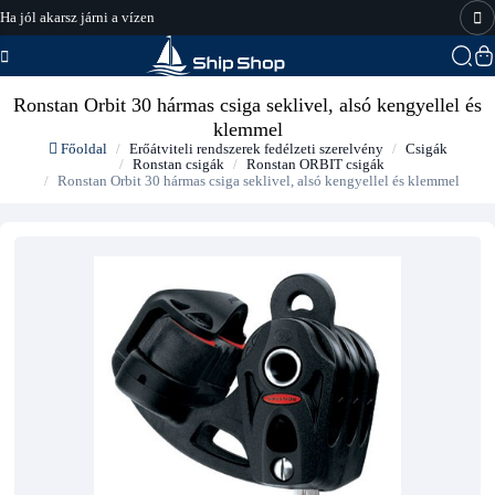
Ha jól akarsz járni a vízen
hajo-felszereles.hu
Ronstan Orbit 30 hármas csiga seklivel, alsó kengyellel és
klemmel
Főoldal
Erőátviteli rendszerek fedélzeti szerelvény
Csigák
Ronstan csigák
Ronstan ORBIT csigák
Ronstan Orbit 30 hármas csiga seklivel, alsó kengyellel és klemmel