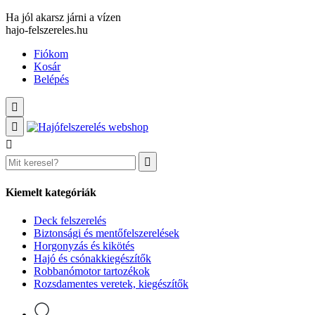
Ha jól akarsz járni a vízen
hajo-felszereles.hu
Fiókom
Kosár
Belépés
Kiemelt kategóriák
Deck felszerelés
Biztonsági és mentőfelszerelések
Horgonyzás és kikötés
Hajó és csónakkiegészítők
Robbanómotor tartozékok
Rozsdamentes veretek, kiegészítők