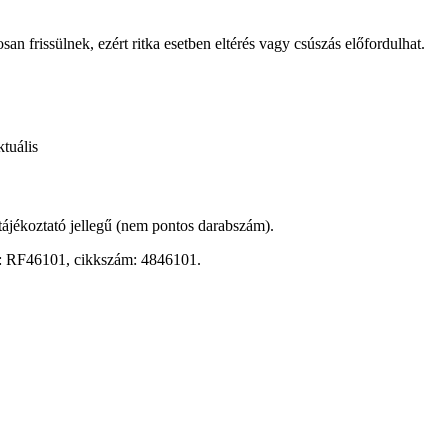
osan frissülnek, ezért ritka esetben eltérés vagy csúszás előfordulhat.
tuális
 tájékoztató jellegű (nem pontos darabszám).
r.: RF46101, cikkszám: 4846101.