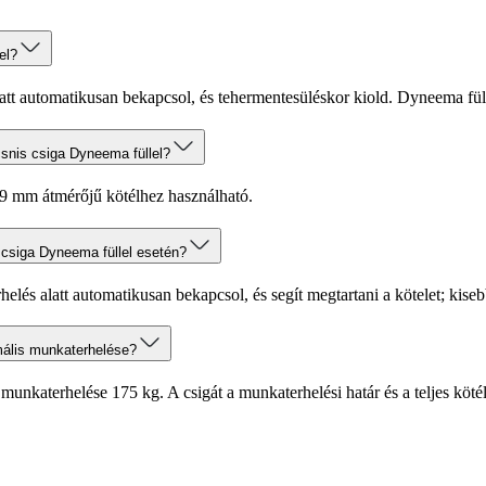
el?
latt automatikusan bekapcsol, és tehermentesüléskor kiold. Dyneema füll
snis csiga Dyneema füllel?
 9 mm átmérőjű kötélhez használható.
csiga Dyneema füllel esetén?
elés alatt automatikusan bekapcsol, és segít megtartani a kötelet; kiseb
mális munkaterhelése?
nkaterhelése 175 kg. A csigát a munkaterhelési határ és a teljes kötélr