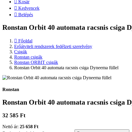
Kosár
Kedvencek
Belépés
Ronstan Orbit 40 automata racsnis csiga D
Főoldal
Erőátviteli rendszerek fedélzeti szerelvény
Csigák
Ronstan csigák
Ronstan ORBIT csigák
Ronstan Orbit 40 automata racsnis csiga Dyneema füllel
Ronstan
Ronstan Orbit 40 automata racsnis csiga D
32 585 Ft
Nettó ár:
25 658 Ft