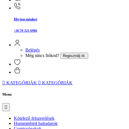
Hívjon minket
+36 70 325 6986
Belépés
Még nincs fiókod?
Regisztrálj itt.
KATEGÓRIÁK
KATEGÓRIÁK
Menu
Kötelező felszerelések
Humminbird halradarok
Gumicsónakok