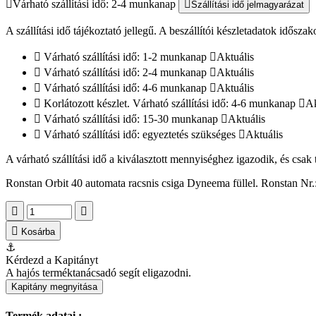
Várható szállítási idő: 2-4 munkanap
Szállítási idő jelmagyarázat
A szállítási idő tájékoztató jellegű. A beszállítói készletadatok időszak
Várható szállítási idő: 1-2 munkanap
Aktuális
Várható szállítási idő: 2-4 munkanap
Aktuális
Várható szállítási idő: 4-6 munkanap
Aktuális
Korlátozott készlet. Várható szállítási idő: 4-6 munkanap
Ak
Várható szállítási idő: 15-30 munkanap
Aktuális
Várható szállítási idő: egyeztetés szükséges
Aktuális
A várható szállítási idő a kiválasztott mennyiséghez igazodik, és csak
Ronstan Orbit 40 automata racsnis csiga Dyneema füllel. Ronstan N
Kosárba
⚓
Kérdezd a Kapitányt
A hajós terméktanácsadó segít eligazodni.
Kapitány megnyitása
Termék adatai :