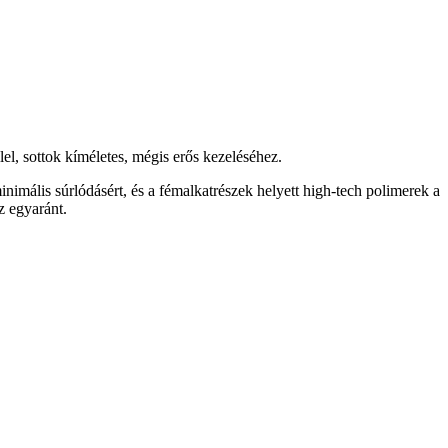
el, sottok kíméletes, mégis erős kezeléséhez.
nimális súrlódásért, és a fémalkatrészek helyett high-tech polimerek a
z egyaránt.