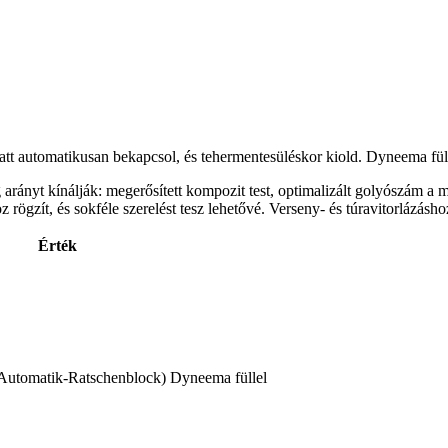
latt automatikusan bekapcsol, és tehermentesüléskor kiold. Dyneema füll
rányt kínálják: megerősített kompozit test, optimalizált golyószám a mi
ögzít, és sokféle szerelést tesz lehetővé. Verseny- és túravitorlázásho
Érték
 (Automatik-Ratschenblock) Dyneema füllel