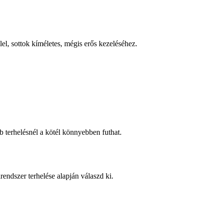
el, sottok kíméletes, mégis erős kezeléséhez.
b terhelésnél a kötél könnyebben futhat.
endszer terhelése alapján válaszd ki.