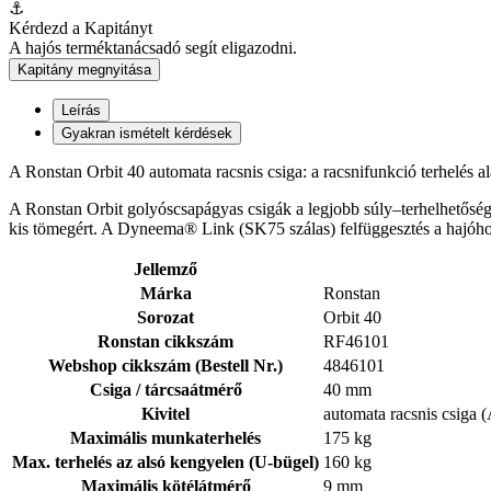
⚓
Kérdezd a Kapitányt
A hajós terméktanácsadó segít eligazodni.
Kapitány megnyitása
Leírás
Gyakran ismételt kérdések
A Ronstan Orbit 40 automata racsnis csiga: a racsnifunkció terhelés a
A Ronstan Orbit golyóscsapágyas csigák a legjobb súly–terhelhetőség a
kis tömegért. A Dyneema® Link (SK75 szálas) felfüggesztés a hajóhoz r
Jellemző
Márka
Ronstan
Sorozat
Orbit 40
Ronstan cikkszám
RF46101
Webshop cikkszám (Bestell Nr.)
4846101
Csiga / tárcsaátmérő
40 mm
Kivitel
automata racsnis csiga
Maximális munkaterhelés
175 kg
Max. terhelés az alsó kengyelen (U-bügel)
160 kg
Maximális kötélátmérő
9 mm