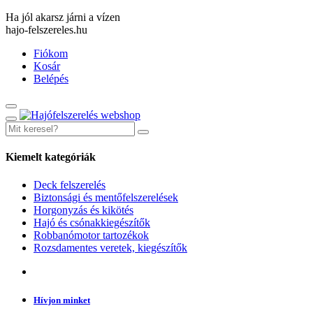
Ha jól akarsz járni a vízen
hajo-felszereles.hu
Fiókom
Kosár
Belépés
Kiemelt kategóriák
Deck felszerelés
Biztonsági és mentőfelszerelések
Horgonyzás és kikötés
Hajó és csónakkiegészítők
Robbanómotor tartozékok
Rozsdamentes veretek, kiegészítők
Hívjon minket