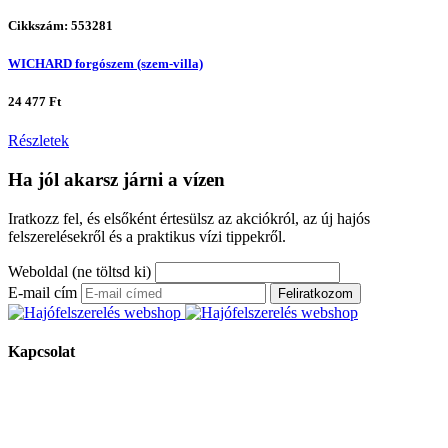
Cikkszám: 553281
WICHARD forgószem (szem-villa)
24 477 Ft
Részletek
Ha jól akarsz járni a vízen
Iratkozz fel, és elsőként értesülsz az akciókról, az új hajós
felszerelésekről és a praktikus vízi tippekről.
Weboldal (ne töltsd ki)
E-mail cím
Feliratkozom
Kapcsolat