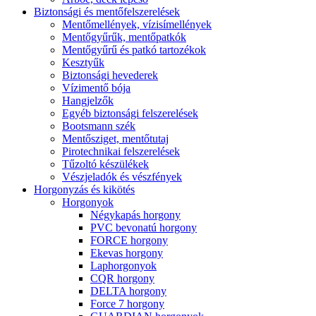
Biztonsági és mentőfelszerelések
Mentőmellények, vízisímellények
Mentőgyűrűk, mentőpatkók
Mentőgyűrű és patkó tartozékok
Kesztyűk
Biztonsági hevederek
Vízimentő bója
Hangjelzők
Egyéb biztonsági felszerelések
Bootsmann szék
Mentősziget, mentőtutaj
Pirotechnikai felszerelések
Tűzoltó készülékek
Vészjeladók és vészfények
Horgonyzás és kikötés
Horgonyok
Négykapás horgony
PVC bevonatú horgony
FORCE horgony
Ekevas horgony
Laphorgonyok
CQR horgony
DELTA horgony
Force 7 horgony