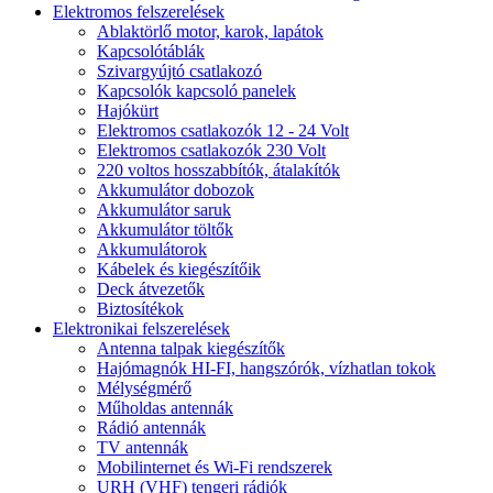
Elektromos felszerelések
Ablaktörlő motor, karok, lapátok
Kapcsolótáblák
Szivargyújtó csatlakozó
Kapcsolók kapcsoló panelek
Hajókürt
Elektromos csatlakozók 12 - 24 Volt
Elektromos csatlakozók 230 Volt
220 voltos hosszabbítók, átalakítók
Akkumulátor dobozok
Akkumulátor saruk
Akkumulátor töltők
Akkumulátorok
Kábelek és kiegészítőik
Deck átvezetők
Biztosítékok
Elektronikai felszerelések
Antenna talpak kiegészítők
Hajómagnók HI-FI, hangszórók, vízhatlan tokok
Mélységmérő
Műholdas antennák
Rádió antennák
TV antennák
Mobilinternet és Wi-Fi rendszerek
URH (VHF) tengeri rádiók