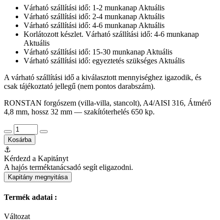
Várható szállítási idő: 1-2 munkanap
Aktuális
Várható szállítási idő: 2-4 munkanap
Aktuális
Várható szállítási idő: 4-6 munkanap
Aktuális
Korlátozott készlet. Várható szállítási idő: 4-6 munkanap
Aktuális
Várható szállítási idő: 15-30 munkanap
Aktuális
Várható szállítási idő: egyeztetés szükséges
Aktuális
A várható szállítási idő a kiválasztott mennyiséghez igazodik, és
csak tájékoztató jellegű (nem pontos darabszám).
RONSTAN forgószem (villa-villa, stancolt), A4/AISI 316, Átmérő
4,8 mm, hossz 32 mm — szakítóterhelés 650 kp.
Kosárba
⚓
Kérdezd a Kapitányt
A hajós terméktanácsadó segít eligazodni.
Kapitány megnyitása
Termék adatai :
Változat