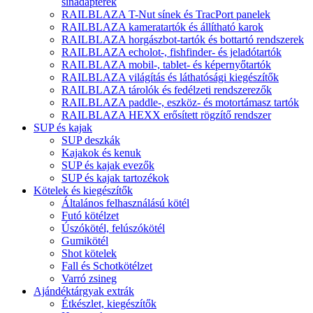
sínadapterek
RAILBLAZA T-Nut sínek és TracPort panelek
RAILBLAZA kameratartók és állítható karok
RAILBLAZA horgászbot-tartók és bottartó rendszerek
RAILBLAZA echolot-, fishfinder- és jeladótartók
RAILBLAZA mobil-, tablet- és képernyőtartók
RAILBLAZA világítás és láthatósági kiegészítők
RAILBLAZA tárolók és fedélzeti rendszerezők
RAILBLAZA paddle-, eszköz- és motortámasz tartók
RAILBLAZA HEXX erősített rögzítő rendszer
SUP és kajak
SUP deszkák
Kajakok és kenuk
SUP és kajak evezők
SUP és kajak tartozékok
Kötelek és kiegészítők
Általános felhasználású kötél
Futó kötélzet
Úszókötél, felúszókötél
Gumikötél
Shot kötelek
Fall és Schotkötélzet
Varró zsineg
Ajándéktárgyak extrák
Étkészlet, kiegészítők