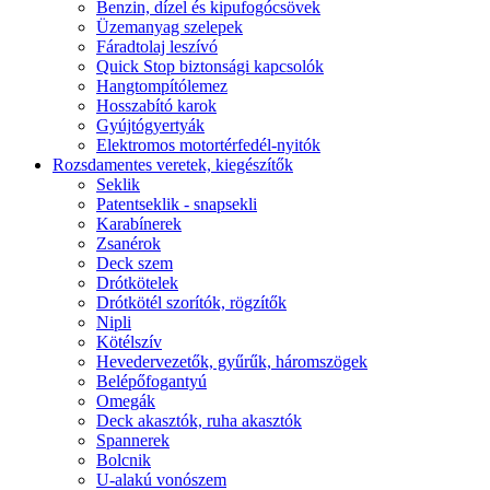
Benzin, dízel és kipufogócsövek
Üzemanyag szelepek
Fáradtolaj leszívó
Quick Stop biztonsági kapcsolók
Hangtompítólemez
Hosszabító karok
Gyújtógyertyák
Elektromos motortérfedél-nyitók
Rozsdamentes veretek, kiegészítők
Seklik
Patentseklik - snapsekli
Karabínerek
Zsanérok
Deck szem
Drótkötelek
Drótkötél szorítók, rögzítők
Nipli
Kötélszív
Hevedervezetők, gyűrűk, háromszögek
Belépőfogantyú
Omegák
Deck akasztók, ruha akasztók
Spannerek
Bolcnik
U-alakú vonószem