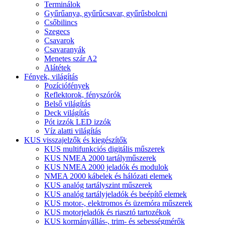
Terminálok
Gyűrűanya, gyűrűcsavar, gyűrűsbolcni
Csőbilincs
Szegecs
Csavarok
Csavaranyák
Menetes szár A2
Alátétek
Fények, világítás
Pozíciófények
Reflektorok, fényszórók
Belső világítás
Deck világítás
Pót izzók LED izzók
Víz alatti világítás
KUS visszajelzők és kiegészítők
KUS multifunkciós digitális műszerek
KUS NMEA 2000 tartályműszerek
KUS NMEA 2000 jeladók és modulok
NMEA 2000 kábelek és hálózati elemek
KUS analóg tartályszint műszerek
KUS analóg tartályjeladók és beépítő elemek
KUS motor-, elektromos és üzemóra műszerek
KUS motorjeladók és riasztó tartozékok
KUS kormányállás-, trim- és sebességmérők