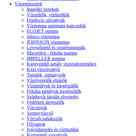
Vízrendszerek
Impeller kerekek
Vízszűrők, víztisztítók
Fenékvíz szivattyúk
Vízpumpa automata kapcsolók
FLOJET pumpa
Jabsco vízpumpa
JOHNSON vízpumpa
Levegőztető és oxigénpumpák
Macerátor - fekália pumpa
IMPELLER pumpa
Kiegyenlítő tartály vízrendszerekhez
Kézi vízszivattyú
Tusolók, zuhanyzók
Vízelvezetők elzárók
Víztartályok és kiegészítők
Fekália tartályok kiegészítők
Szürkevíz tárolás elvezetés
Fedélzeti áteresztők
Vízcsövek
Szennyvízcső
Vízcsőcsatlakozók
Főcsapok
Ivóvízkezelés és víztisztítás
Keringtető szivattyúk