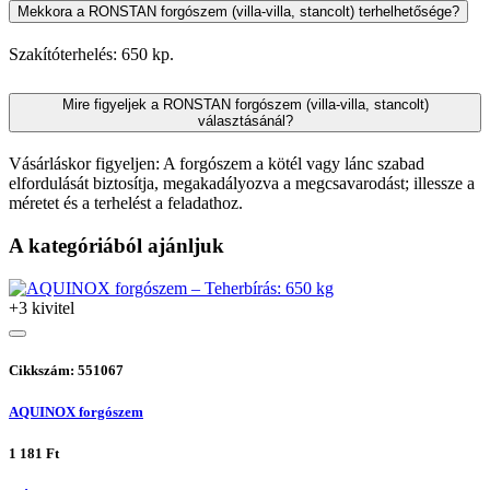
Mekkora a RONSTAN forgószem (villa-villa, stancolt) terhelhetősége?
Szakítóterhelés: 650 kp.
Mire figyeljek a RONSTAN forgószem (villa-villa, stancolt)
választásánál?
Vásárláskor figyeljen: A forgószem a kötél vagy lánc szabad
elfordulását biztosítja, megakadályozva a megcsavarodást; illessze a
méretet és a terhelést a feladathoz.
A kategóriából ajánljuk
+3 kivitel
Cikkszám: 551067
AQUINOX forgószem
1 181 Ft