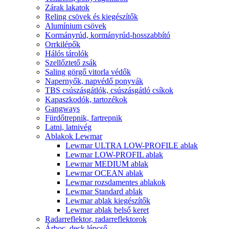
Zárak lakatok
Reling csövek és kiegészítők
Alumínium csövek
Kormányrúd, kormányrúd-hosszabbító
Orrkilépők
Hálós tárolók
Szellőztető zsák
Saling görgő vitorla védők
Napernyők, napvédő ponyvák
TBS csúszásgátlók, csúszásgátló csíkok
Kapaszkodók, tartozékok
Gangways
Fürdőtrepnik, fartrepnik
Latni, latnivég
Ablakok Lewmar
Lewmar ULTRA LOW-PROFILE ablak
Lewmar LOW-PROFIL ablak
Lewmar MEDIUM ablak
Lewmar OCEAN ablak
Lewmar rozsdamentes ablakok
Lewmar Standard ablak
Lewmar ablak kiegészítők
Lewmar ablak belső keret
Radarreflektor, radarreflektorok
Árboc, deck lépcső