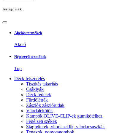
Kategóriák
Akciós termékek
Akció
Népszerű termékek
Top
Deck felszerelés
Tisztítás takarítás
Csáklyák
Deck fedelek
Fürdőlétrák
Zászlók zászlórudak
Vitorlalekötők
Kampók OLIVE-CLIP-ek gumikötélhez
Fedélzeti székek
Stagreiterek, vitorlaseklik, vitorlacsuszkák
Tenaxok, ponyvagombok