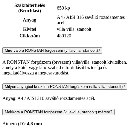
Szakítóterhelés
650 kp
(Bruchlast)
A4 / AISI 316 saválló rozsdamentes
Anyag
acél
Kivitel
villa-villa, stancolt
Cikkszám
480120
Mire való a RONSTAN forgószem (villa-villa, stancolt)?
A RONSTAN forgószem (örvszem) villa/villa, stancolt kivitelben,
amely a kötél vagy lánc szabad elfordulását biztosítja és
megakadályozza a megcsavarodást.
Milyen anyagból készül a RONSTAN forgószem (villa-villa, stancolt)?
Anyag: A4 / AISI 316 saválló rozsdamentes acél.
Mekkora a RONSTAN forgószem (villa-villa, stancolt) mérete?
Átmérő (D):
4,8 mm
.