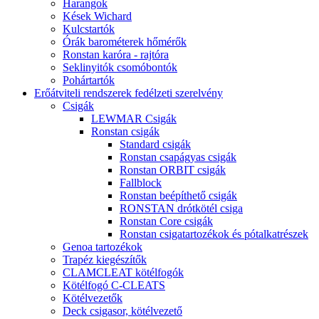
Harangok
Kések Wichard
Kulcstartók
Órák barométerek hőmérők
Ronstan karóra - rajtóra
Seklinyitók csomóbontók
Pohártartók
Erőátviteli rendszerek fedélzeti szerelvény
Csigák
LEWMAR Csigák
Ronstan csigák
Standard csigák
Ronstan csapágyas csigák
Ronstan ORBIT csigák
Fallblock
Ronstan beépíthető csigák
RONSTAN drótkötél csiga
Ronstan Core csigák
Ronstan csigatartozékok és pótalkatrészek
Genoa tartozékok
Trapéz kiegészítők
CLAMCLEAT kötélfogók
Kötélfogó C-CLEATS
Kötélvezetők
Deck csigasor, kötélvezető