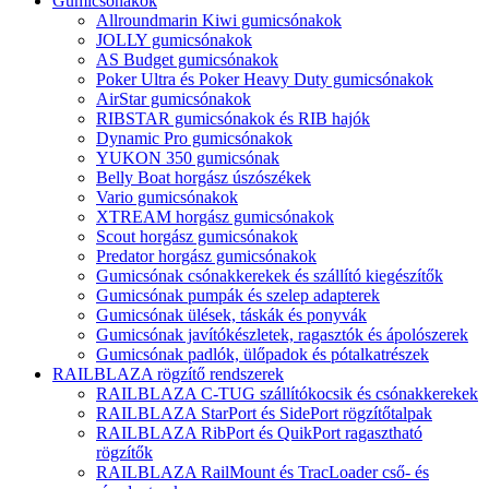
Gumicsónakok
Allroundmarin Kiwi gumicsónakok
JOLLY gumicsónakok
AS Budget gumicsónakok
Poker Ultra és Poker Heavy Duty gumicsónakok
AirStar gumicsónakok
RIBSTAR gumicsónakok és RIB hajók
Dynamic Pro gumicsónakok
YUKON 350 gumicsónak
Belly Boat horgász úszószékek
Vario gumicsónakok
XTREAM horgász gumicsónakok
Scout horgász gumicsónakok
Predator horgász gumicsónakok
Gumicsónak csónakkerekek és szállító kiegészítők
Gumicsónak pumpák és szelep adapterek
Gumicsónak ülések, táskák és ponyvák
Gumicsónak javítókészletek, ragasztók és ápolószerek
Gumicsónak padlók, ülőpadok és pótalkatrészek
RAILBLAZA rögzítő rendszerek
RAILBLAZA C-TUG szállítókocsik és csónakkerekek
RAILBLAZA StarPort és SidePort rögzítőtalpak
RAILBLAZA RibPort és QuikPort ragasztható
rögzítők
RAILBLAZA RailMount és TracLoader cső- és