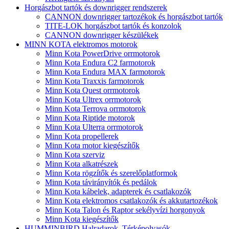
Horgászbot tartók és downrigger rendszerek
CANNON downrigger tartozékok és horgászbot tartók
TITE-LOK horgászbot tartók és konzolok
CANNON downrigger készülékek
MINN KOTA elektromos motorok
Minn Kota PowerDrive orrmotorok
Minn Kota Endura C2 farmotorok
Minn Kota Endura MAX farmotorok
Minn Kota Traxxis farmotorok
Minn Kota Quest orrmotorok
Minn Kota Ultrex orrmotorok
Minn Kota Terrova orrmotorok
Minn Kota Riptide motorok
Minn Kota Ulterra orrmotorok
Minn Kota propellerek
Minn Kota motor kiegészítők
Minn Kota szerviz
Minn Kota alkatrészek
Minn Kota rögzítők és szerelőplatformok
Minn Kota távirányítók és pedálok
Minn Kota kábelek, adapterek és csatlakozók
Minn Kota elektromos csatlakozók és akkutartozékok
Minn Kota Talon és Raptor sekélyvízi horgonyok
Minn Kota kiegészítők
HUMMINBIRD Halradarok, Térképolvasók