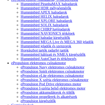
Humminbird PiranhaMAX halradarok
Humminbird HDR mélységmérők
Humminbird APEX halradarok
Humminbird HELIX halradarok
Humminbird XPLORE halradarok
Humminbird SOLIX halradarok
Humminbird CHIRP hajóradarok
Humminbird NAVIONICS térképek
Humminbird halradar kiegészítők
Humminbird MEGA Live és MEGA 360 jeladók
Humminbird jeladók és szenzorok
Horgászbot tartók radarfej tartók
Humminbird hálózati és NMEA kiegészítők
Humminbird AutoChart és térképezés
ePropulsion elektromos csónakmotor
ePropulsion Navy elektromos csónakmotor
ePropulsion Spirit elektromos csónakmotor
ePropulsion eLite elektromos csónakmotor
ePropulsion X széria elektromos csónakmotor
ePropulsion Pod Drive elektromos motor
ePropulsion I-széria belső elektromos motor
ePropulsion akkumulátorok és töltők
ePropulsion propellerek és alkatrészek
ePropulsion kiegészítők