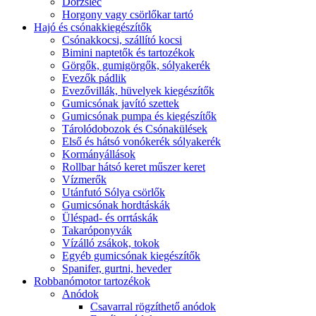
Dörzsléc
Horgony vagy csörlőkar tartó
Hajó és csónakkiegészítők
Csónakkocsi, szállító kocsi
Bimini naptetők és tartozékok
Görgők, gumigörgők, sólyakerék
Evezők pádlik
Evezővillák, hüvelyek kiegészítők
Gumicsónak javító szettek
Gumicsónak pumpa és kiegészítők
Tárolódobozok és Csónakülések
Első és hátsó vonókerék sólyakerék
Kormányállások
Rollbar hátsó keret műszer keret
Vízmerők
Utánfutó Sólya csörlők
Gumicsónak hordtáskák
Üléspad- és orrtáskák
Takaróponyvák
Vízálló zsákok, tokok
Egyéb gumicsónak kiegészítők
Spanifer, gurtni, heveder
Robbanómotor tartozékok
Anódok
Csavarral rögzíthető anódok