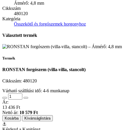
Átmérő: 4,8 mm
Cikkszám
480120
Kategória
Összekötő és forgószemek horgonyhoz
Választott termék
Termék
RONSTAN forgószem (villa-villa, stancolt)
Cikkszám:
480120
Várható szállítási idő: 4-6 munkanap
Ár:
13 436 Ft
Nettó ár:
10 579 Ft
Kosárba
Kívánságlistára
⚓
Kérdezd a Kapitányt