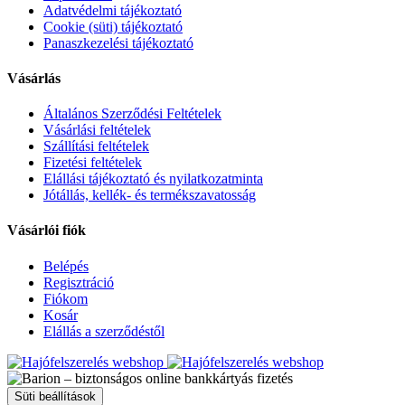
Adatvédelmi tájékoztató
Cookie (süti) tájékoztató
Panaszkezelési tájékoztató
Vásárlás
Általános Szerződési Feltételek
Vásárlási feltételek
Szállítási feltételek
Fizetési feltételek
Elállási tájékoztató és nyilatkozatminta
Jótállás, kellék- és termékszavatosság
Vásárlói fiók
Belépés
Regisztráció
Fiókom
Kosár
Elállás a szerződéstől
Süti beállítások