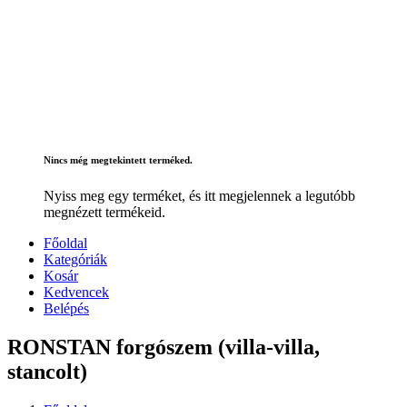
Nincs még megtekintett terméked.
Nyiss meg egy terméket, és itt megjelennek a legutóbb
megnézett termékeid.
Főoldal
Kategóriák
Kosár
Kedvencek
Belépés
RONSTAN forgószem (villa-villa,
stancolt)