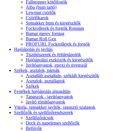
Fallstopper kötélfogók
Alba (bum tartó)
Lewmar csörlők
Csörlőkarok
Spinakker bum és kiegészítők
Fockrollerek és forgók Ronstan
Bamar merev forstag
Bamar Roll Gen
PROFURL Fockrollerek és forgók
Hajóápolás és javítás
Tisztítószerek és felületápolók
Hajóápolási eszközök és kiegészítők
Javítóanyagok, epoxi és üvegszál
Székek, asztalok, párnák
Asztalláb asztaltalp, székláb kiegészítők
Asztalok, asztallapok
Székek
Festékek hajóápolás algagátlás
Tapaszok - javítóanyagok
Javító tömítőanyagok
Vitorla, spinakker javítók, ragasztó szalagok
Szellőzők és szellőzőrendszerek
Szellőzőrácsok
Deck és napelemes szellőzők
Befúvók