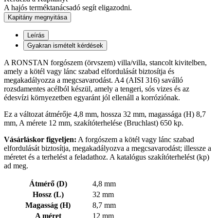
A hajós terméktanácsadó segít eligazodni.
Kapitány megnyitása
Leírás
Gyakran ismételt kérdések
A RONSTAN forgószem (örvszem) villa/villa, stancolt kivitelben,
amely a kötél vagy lánc szabad elfordulását biztosítja és
megakadályozza a megcsavarodást. A4 (AISI 316) saválló
rozsdamentes acélból készül, amely a tengeri, sós vizes és az
édesvízi környezetben egyaránt jól ellenáll a korróziónak.
Ez a változat átmérője 4,8 mm, hossza 32 mm, magassága (H) 8,7
mm, A mérete 12 mm, szakítóterhelése (Bruchlast) 650 kp.
Vásárláskor figyeljen:
A forgószem a kötél vagy lánc szabad
elfordulását biztosítja, megakadályozva a megcsavarodást; illessze a
méretet és a terhelést a feladathoz. A katalógus szakítóterhelést (kp)
ad meg.
Átmérő (D)
4,8 mm
Hossz (L)
32 mm
Magasság (H)
8,7 mm
A méret
12 mm