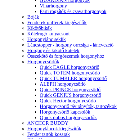
GUARDIAN horgonyok
Viharhorgony
Parti rögzítők és csavarhorgonyok
Bóják
Fenderek pufferek kiegészítők
Kikötőbikák
Kötélrugó kutyacsont
Horgonylánc seklik
Láncstopper - horgony orrcsiga - láncvezető
Horgony és kikötő kötelek
Összekötő és forgószemek horgonyhoz
Horgonycsörlők
Quick EAGLE horgonycsörlő
Quick TOTEM horgonycsörlő
Quick TUMBLER horgonycsörlő
ALEPH horgonycsörlő
Quick PRINCE horgonycsörlő
Quick GENIUS horgonycsörlő
Quick Hector horgonycsörlő
Horgonycsörlő távirányítók, tartozékok
Horgonycsörlő kapcsolók
Quick dobos horgonycsörlők
ANCHOR BUDDY
Horgonyláncok kiegészítők
Fender tartók kosarak