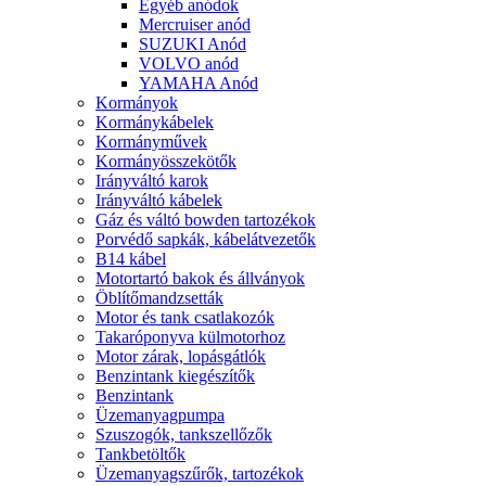
Egyéb anódok
Mercruiser anód
SUZUKI Anód
VOLVO anód
YAMAHA Anód
Kormányok
Kormánykábelek
Kormányművek
Kormányösszekötők
Irányváltó karok
Irányváltó kábelek
Gáz és váltó bowden tartozékok
Porvédő sapkák, kábelátvezetők
B14 kábel
Motortartó bakok és állványok
Öblítőmandzsetták
Motor és tank csatlakozók
Takaróponyva külmotorhoz
Motor zárak, lopásgátlók
Benzintank kiegészítők
Benzintank
Üzemanyagpumpa
Szuszogók, tankszellőzők
Tankbetöltők
Üzemanyagszűrők, tartozékok