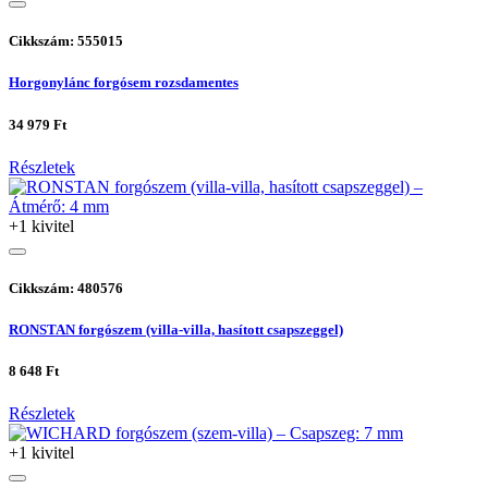
Cikkszám: 555015
Horgonylánc forgósem rozsdamentes
34 979 Ft
Részletek
+1 kivitel
Cikkszám: 480576
RONSTAN forgószem (villa-villa, hasított csapszeggel)
8 648 Ft
Részletek
+1 kivitel