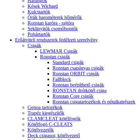
Harangok
Kések Wichard
Kulcstartók
Órák barométerek hőmérők
Ronstan karóra - rajtóra
Seklinyitók csomóbontók
Pohártartók
Erőátviteli rendszerek fedélzeti szerelvény
Csigák
LEWMAR Csigák
Ronstan csigák
Standard csigák
Ronstan csapágyas csigák
Ronstan ORBIT csigák
Fallblock
Ronstan beépíthető csigák
RONSTAN drótkötél csiga
Ronstan Core csigák
Ronstan csigatartozékok és pótalkatrészek
Genoa tartozékok
Trapéz kiegészítők
CLAMCLEAT kötélfogók
Kötélfogó C-CLEATS
Kötélvezetők
Deck csigasor, kötélvezető