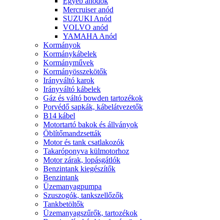
Egyéb anódok
Mercruiser anód
SUZUKI Anód
VOLVO anód
YAMAHA Anód
Kormányok
Kormánykábelek
Kormányművek
Kormányösszekötők
Irányváltó karok
Irányváltó kábelek
Gáz és váltó bowden tartozékok
Porvédő sapkák, kábelátvezetők
B14 kábel
Motortartó bakok és állványok
Öblítőmandzsetták
Motor és tank csatlakozók
Takaróponyva külmotorhoz
Motor zárak, lopásgátlók
Benzintank kiegészítők
Benzintank
Üzemanyagpumpa
Szuszogók, tankszellőzők
Tankbetöltők
Üzemanyagszűrők, tartozékok