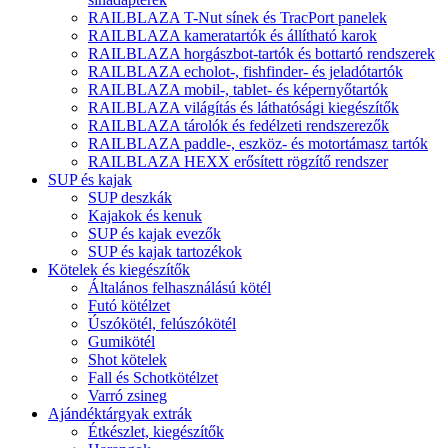
RAILBLAZA T-Nut sínek és TracPort panelek
RAILBLAZA kameratartók és állítható karok
RAILBLAZA horgászbot-tartók és bottartó rendszerek
RAILBLAZA echolot-, fishfinder- és jeladótartók
RAILBLAZA mobil-, tablet- és képernyőtartók
RAILBLAZA világítás és láthatósági kiegészítők
RAILBLAZA tárolók és fedélzeti rendszerezők
RAILBLAZA paddle-, eszköz- és motortámasz tartók
RAILBLAZA HEXX erősített rögzítő rendszer
SUP és kajak
SUP deszkák
Kajakok és kenuk
SUP és kajak evezők
SUP és kajak tartozékok
Kötelek és kiegészítők
Általános felhasználású kötél
Futó kötélzet
Úszókötél, felúszókötél
Gumikötél
Shot kötelek
Fall és Schotkötélzet
Varró zsineg
Ajándéktárgyak extrák
Étkészlet, kiegészítők