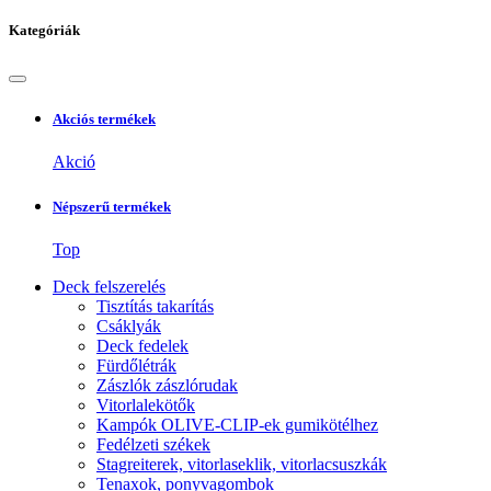
Kategóriák
Akciós termékek
Akció
Népszerű termékek
Top
Deck felszerelés
Tisztítás takarítás
Csáklyák
Deck fedelek
Fürdőlétrák
Zászlók zászlórudak
Vitorlalekötők
Kampók OLIVE-CLIP-ek gumikötélhez
Fedélzeti székek
Stagreiterek, vitorlaseklik, vitorlacsuszkák
Tenaxok, ponyvagombok