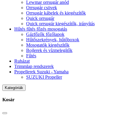
Lewmar orrsugár anód
Orrsugár csövek
Orrsugár kábelek és kiegészítők
Quick orrsugár
Quick orrsugár kiegészítők, irányítás
Hűtés fűtés főzés mosogatás
Gázfőzők főzőlapok
Hűtőszekrények, hűtőboxok
Mosogatók kiegészítők
Bojlerek és vízmelegítők
Fűtés
Ruházat
Trimmlap rendszerek
Propellerek Suzuki - Yamaha
SUZUKI Propeller
Kategóriák
Kosár