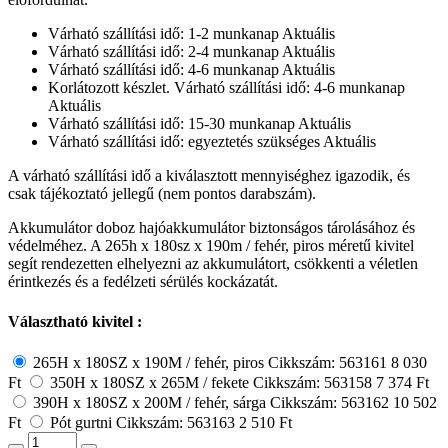
Várható szállítási idő: 1-2 munkanap
Aktuális
Várható szállítási idő: 2-4 munkanap
Aktuális
Várható szállítási idő: 4-6 munkanap
Aktuális
Korlátozott készlet. Várható szállítási idő: 4-6 munkanap
Aktuális
Várható szállítási idő: 15-30 munkanap
Aktuális
Várható szállítási idő: egyeztetés szükséges
Aktuális
A várható szállítási idő a kiválasztott mennyiséghez igazodik, és
csak tájékoztató jellegű (nem pontos darabszám).
Akkumulátor doboz hajóakkumulátor biztonságos tárolásához és
védelméhez. A 265h x 180sz x 190m / fehér, piros méretű kivitel
segít rendezetten elhelyezni az akkumulátort, csökkenti a véletlen
érintkezés és a fedélzeti sérülés kockázatát.
Választható kivitel :
265H x 180SZ x 190M / fehér, piros
Cikkszám: 563161
8 030
Ft
350H x 180SZ x 265M / fekete
Cikkszám: 563158
7 374 Ft
390H x 180SZ x 200M / fehér, sárga
Cikkszám: 563162
10 502
Ft
Pót gurtni
Cikkszám: 563163
2 510 Ft