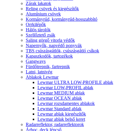
Zárak lakatok
Reling csövek és kiegészítők
Alumínium csövek
Kormányrúd, kormányrúd-hosszabbító
Orrkilépők
Hálós tárolók
Szellőztető zsák
Saling görgő vitorla védők
Napernyők, napvédő ponyvák
TBS csúszásgátlók, csúszásgátló csíkok
Kapaszkodók, tartozékok
Gangways
Fürdőtrepnik, fartrepnik
Latni, latnivég
Ablakok Lewmar
Lewmar ULTRA LOW-PROFILE ablak
Lewmar LOW-PROFIL ablak
Lewmar MEDIUM ablak
Lewmar OCEAN ablak
Lewmar rozsdamentes ablakok
Lewmar Standard ablak
Lewmar ablak kiegészítők
Lewmar ablak belső keret
Radarreflektor, radarreflektorok
Árboc, deck lépcső