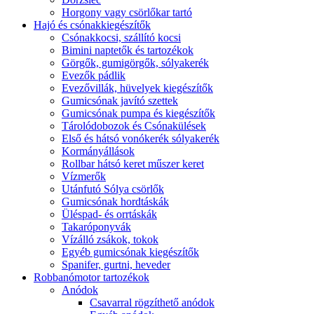
Horgony vagy csörlőkar tartó
Hajó és csónakkiegészítők
Csónakkocsi, szállító kocsi
Bimini naptetők és tartozékok
Görgők, gumigörgők, sólyakerék
Evezők pádlik
Evezővillák, hüvelyek kiegészítők
Gumicsónak javító szettek
Gumicsónak pumpa és kiegészítők
Tárolódobozok és Csónakülések
Első és hátsó vonókerék sólyakerék
Kormányállások
Rollbar hátsó keret műszer keret
Vízmerők
Utánfutó Sólya csörlők
Gumicsónak hordtáskák
Üléspad- és orrtáskák
Takaróponyvák
Vízálló zsákok, tokok
Egyéb gumicsónak kiegészítők
Spanifer, gurtni, heveder
Robbanómotor tartozékok
Anódok
Csavarral rögzíthető anódok