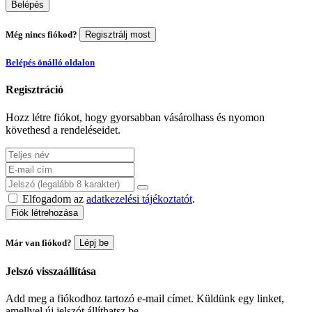
Belépés
Még nincs fiókod?
Regisztrálj most
Belépés önálló oldalon
Regisztráció
Hozz létre fiókot, hogy gyorsabban vásárolhass és nyomon
követhesd a rendeléseidet.
Elfogadom az
adatkezelési tájékoztatót
.
Fiók létrehozása
Már van fiókod?
Lépj be
Jelszó visszaállítása
Add meg a fiókodhoz tartozó e-mail címet. Küldünk egy linket,
amellyel új jelszót állíthatsz be.