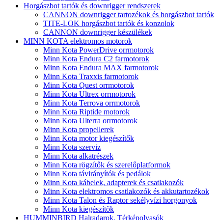
Horgászbot tartók és downrigger rendszerek
CANNON downrigger tartozékok és horgászbot tartók
TITE-LOK horgászbot tartók és konzolok
CANNON downrigger készülékek
MINN KOTA elektromos motorok
Minn Kota PowerDrive orrmotorok
Minn Kota Endura C2 farmotorok
Minn Kota Endura MAX farmotorok
Minn Kota Traxxis farmotorok
Minn Kota Quest orrmotorok
Minn Kota Ultrex orrmotorok
Minn Kota Terrova orrmotorok
Minn Kota Riptide motorok
Minn Kota Ulterra orrmotorok
Minn Kota propellerek
Minn Kota motor kiegészítők
Minn Kota szerviz
Minn Kota alkatrészek
Minn Kota rögzítők és szerelőplatformok
Minn Kota távirányítók és pedálok
Minn Kota kábelek, adapterek és csatlakozók
Minn Kota elektromos csatlakozók és akkutartozékok
Minn Kota Talon és Raptor sekélyvízi horgonyok
Minn Kota kiegészítők
HUMMINBIRD Halradarok, Térképolvasók