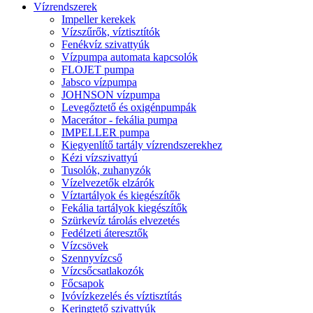
Vízrendszerek
Impeller kerekek
Vízszűrők, víztisztítók
Fenékvíz szivattyúk
Vízpumpa automata kapcsolók
FLOJET pumpa
Jabsco vízpumpa
JOHNSON vízpumpa
Levegőztető és oxigénpumpák
Macerátor - fekália pumpa
IMPELLER pumpa
Kiegyenlítő tartály vízrendszerekhez
Kézi vízszivattyú
Tusolók, zuhanyzók
Vízelvezetők elzárók
Víztartályok és kiegészítők
Fekália tartályok kiegészítők
Szürkevíz tárolás elvezetés
Fedélzeti áteresztők
Vízcsövek
Szennyvízcső
Vízcsőcsatlakozók
Főcsapok
Ivóvízkezelés és víztisztítás
Keringtető szivattyúk