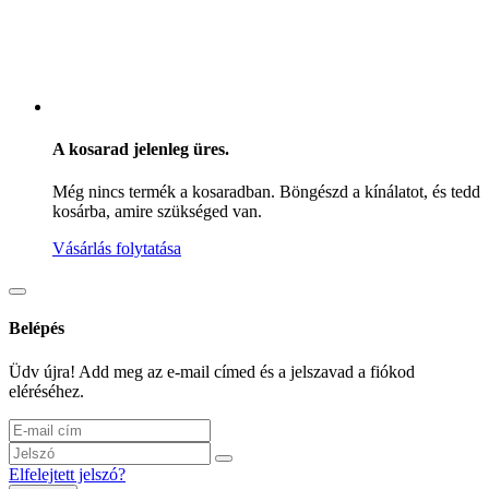
A kosarad jelenleg üres.
Még nincs termék a kosaradban. Böngészd a kínálatot, és tedd
kosárba, amire szükséged van.
Vásárlás folytatása
Belépés
Üdv újra! Add meg az e-mail címed és a jelszavad a fiókod
eléréséhez.
Elfelejtett jelszó?