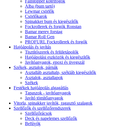
Fallstopper kötélfogók
Alba (bum tartó)
Lewmar csörlők
Csörlőkarok
Spinakker bum és kiegészítők
Fockrollerek és forgók Ronstan
Bamar merev forstag
Bamar Roll Gen
PROFURL Fockrollerek és forgók
Hajóápolás és javítás
Tisztítószerek és felületápolók
Hajóápolási eszközök és kiegészítők
Javítóanyagok, epoxi és üvegszál
Székek, asztalok, párnák
Asztalláb asztaltalp, székláb kiegészítők
Asztalok, asztallapok
Székek
Festékek hajóápolás algagátlás
Tapaszok - javítóanyagok
Javító tömítőanyagok
Vitorla, spinakker javítók, ragasztó szalagok
Szellőzők és szellőzőrendszerek
Szellőzőrácsok
Deck és napelemes szellőzők
Befúvók