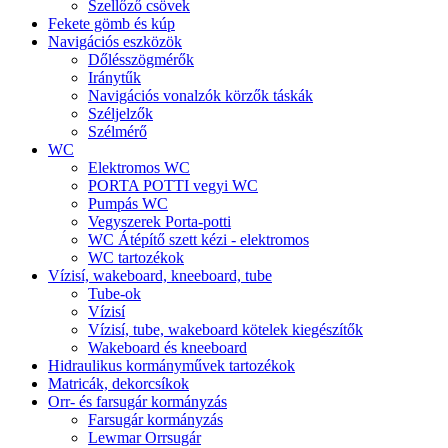
Szellőző csövek
Fekete gömb és kúp
Navigációs eszközök
Dőlésszögmérők
Iránytűk
Navigációs vonalzók körzők táskák
Széljelzők
Szélmérő
WC
Elektromos WC
PORTA POTTI vegyi WC
Pumpás WC
Vegyszerek Porta-potti
WC Átépítő szett kézi - elektromos
WC tartozékok
Vízisí, wakeboard, kneeboard, tube
Tube-ok
Vízisí
Vízisí, tube, wakeboard kötelek kiegészítők
Wakeboard és kneeboard
Hidraulikus kormányművek tartozékok
Matricák, dekorcsíkok
Orr- és farsugár kormányzás
Farsugár kormányzás
Lewmar Orrsugár