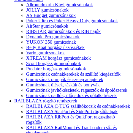
Allroundmarin Kiwi gumicsónakok
JOLLY gumicsónakok
AS Budget gumicsónakok
Poker Ultra és Poker Heavy Duty gumicsónakok
AirStar gumicsónakok
RIBSTAR gumicsónakok és RIB hajók
Dynamic Pro gumicsónakok
YUKON 350 gumicsónak
Belly Boat horgász úszószékek
Vario gumicsónakok
XTREAM horgász gumicsónakok
Scout horgász gumicsónakok
Predator horgász gumicsónakok
Gumicsónak csónakkerekek és szállító kiegészítők
Gumicsónak pumpák és szelep adapterek
Gumicsónak ülések, táskák és ponyvák
Gumicsónak javítókészletek, ragasztók és ápolószerek
Gumicsónak padlók, ülőpadok és pótalkatrészek
RAILBLAZA rögzítő rendszerek
RAILBLAZA C-TUG szállítókocsik és csónakkerekek
RAILBLAZA StarPort és SidePort rögzítőtalpak
RAILBLAZA RibPort és QuikPort ragasztható
rögzítők
RAILBLAZA RailMount és TracLoader cső- és
sínadapterek