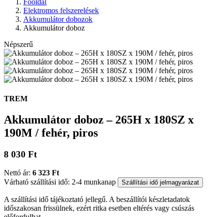
Főoldal
Elektromos felszerelések
Akkumulátor dobozok
Akkumulátor doboz
Népszerű
TREM
Akkumulátor doboz – 265H x 180SZ x
190M / fehér, piros
8 030 Ft
Nettó ár:
6 323 Ft
Várható szállítási idő: 2-4 munkanap
Szállítási idő jelmagyarázat
A szállítási idő tájékoztató jellegű. A beszállítói készletadatok
időszakosan frissülnek, ezért ritka esetben eltérés vagy csúszás
előfordulhat.