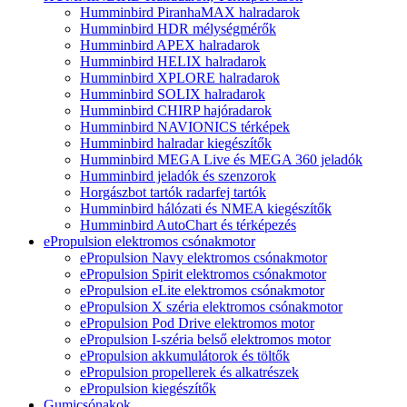
Humminbird PiranhaMAX halradarok
Humminbird HDR mélységmérők
Humminbird APEX halradarok
Humminbird HELIX halradarok
Humminbird XPLORE halradarok
Humminbird SOLIX halradarok
Humminbird CHIRP hajóradarok
Humminbird NAVIONICS térképek
Humminbird halradar kiegészítők
Humminbird MEGA Live és MEGA 360 jeladók
Humminbird jeladók és szenzorok
Horgászbot tartók radarfej tartók
Humminbird hálózati és NMEA kiegészítők
Humminbird AutoChart és térképezés
ePropulsion elektromos csónakmotor
ePropulsion Navy elektromos csónakmotor
ePropulsion Spirit elektromos csónakmotor
ePropulsion eLite elektromos csónakmotor
ePropulsion X széria elektromos csónakmotor
ePropulsion Pod Drive elektromos motor
ePropulsion I-széria belső elektromos motor
ePropulsion akkumulátorok és töltők
ePropulsion propellerek és alkatrészek
ePropulsion kiegészítők
Gumicsónakok