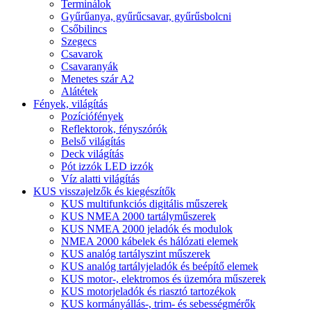
Terminálok
Gyűrűanya, gyűrűcsavar, gyűrűsbolcni
Csőbilincs
Szegecs
Csavarok
Csavaranyák
Menetes szár A2
Alátétek
Fények, világítás
Pozíciófények
Reflektorok, fényszórók
Belső világítás
Deck világítás
Pót izzók LED izzók
Víz alatti világítás
KUS visszajelzők és kiegészítők
KUS multifunkciós digitális műszerek
KUS NMEA 2000 tartályműszerek
KUS NMEA 2000 jeladók és modulok
NMEA 2000 kábelek és hálózati elemek
KUS analóg tartályszint műszerek
KUS analóg tartályjeladók és beépítő elemek
KUS motor-, elektromos és üzemóra műszerek
KUS motorjeladók és riasztó tartozékok
KUS kormányállás-, trim- és sebességmérők