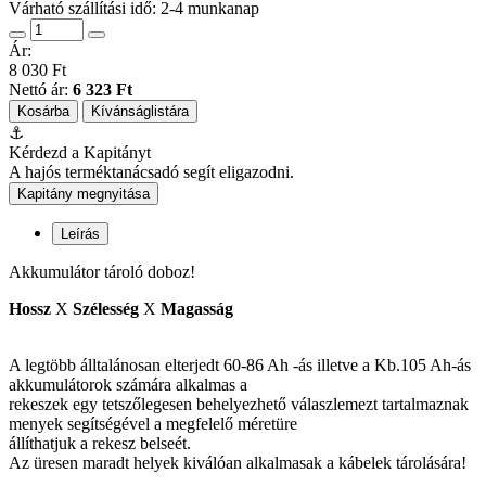
Várható szállítási idő: 2-4 munkanap
Ár:
8 030 Ft
Nettó ár:
6 323 Ft
Kosárba
Kívánságlistára
⚓
Kérdezd a Kapitányt
A hajós terméktanácsadó segít eligazodni.
Kapitány megnyitása
Leírás
Akkumulátor tároló doboz!
Hossz
X
Szélesség
X
Magasság
A legtöbb álltalánosan elterjedt 60-86 Ah -ás illetve a Kb.105 Ah-ás
akkumulátorok számára alkalmas a
rekeszek egy tetszőlegesen behelyezhető válaszlemezt tartalmaznak
menyek segítségével a megfelelő méretüre
állíthatjuk a rekesz belseét.
Az üresen maradt helyek kiválóan alkalmasak a kábelek tárolására!