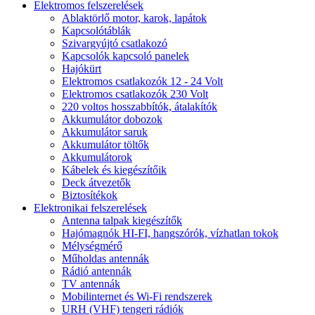
Elektromos felszerelések
Ablaktörlő motor, karok, lapátok
Kapcsolótáblák
Szivargyújtó csatlakozó
Kapcsolók kapcsoló panelek
Hajókürt
Elektromos csatlakozók 12 - 24 Volt
Elektromos csatlakozók 230 Volt
220 voltos hosszabbítók, átalakítók
Akkumulátor dobozok
Akkumulátor saruk
Akkumulátor töltők
Akkumulátorok
Kábelek és kiegészítőik
Deck átvezetők
Biztosítékok
Elektronikai felszerelések
Antenna talpak kiegészítők
Hajómagnók HI-FI, hangszórók, vízhatlan tokok
Mélységmérő
Műholdas antennák
Rádió antennák
TV antennák
Mobilinternet és Wi-Fi rendszerek
URH (VHF) tengeri rádiók