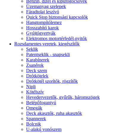
Benzin, dízel és kipufogócsövek
Üzemanyag szelepek
Fáradtolaj leszívó
Quick Stop biztonsági kapcsolók
Hangtompítólemez
Hosszabító karok
Gyújtógyertyák
Elektromos motortérfedél-nyitók
Rozsdamentes veretek, kiegészítők
Seklik
Patentseklik - snapsekli
Karabínerek
Zsanérok
Deck szem
Drótkötelek
Drótkötél szorítók, rögzítők
Nipli
Kötélszív
Hevedervezetők, gyűrűk, háromszögek
Belépőfogantyú
Omegák
Deck akasztók, ruha akasztók
Spannerek
Bolcnik
U-alakú vonószem