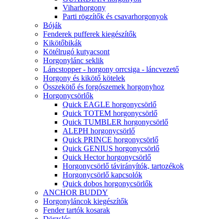
Viharhorgony
Parti rögzítők és csavarhorgonyok
Bóják
Fenderek pufferek kiegészítők
Kikötőbikák
Kötélrugó kutyacsont
Horgonylánc seklik
Láncstopper - horgony orrcsiga - láncvezető
Horgony és kikötő kötelek
Összekötő és forgószemek horgonyhoz
Horgonycsörlők
Quick EAGLE horgonycsörlő
Quick TOTEM horgonycsörlő
Quick TUMBLER horgonycsörlő
ALEPH horgonycsörlő
Quick PRINCE horgonycsörlő
Quick GENIUS horgonycsörlő
Quick Hector horgonycsörlő
Horgonycsörlő távirányítók, tartozékok
Horgonycsörlő kapcsolók
Quick dobos horgonycsörlők
ANCHOR BUDDY
Horgonyláncok kiegészítők
Fender tartók kosarak
Dörzsléc