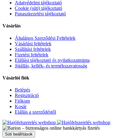
Adatvédelmi tájékoztató
Cookie (süti) tájékoztató
Panaszkezelési tájékoztató
Vásárlás
Általános Szerződési Feltételek
Vásárlási feltételek
Szállítási feltételek
Fizetési feltételek
Elállási tájékoztató és nyilatkozatminta
Jótállás, kellék- és termékszavatosság
Vásárlói fiók
Belépés
Regisztráció
Fiókom
Kosár
Elállás a szerződéstől
Süti beállítások