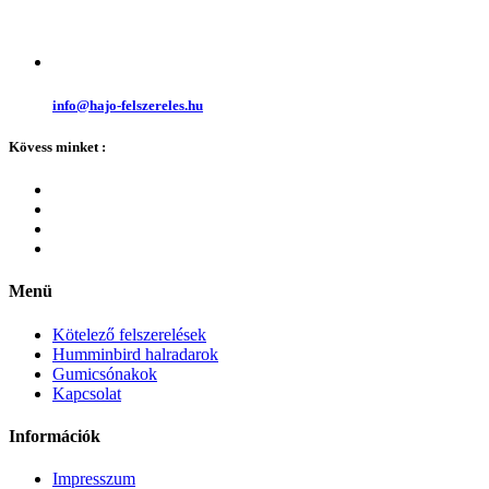
info@hajo-felszereles.hu
Kövess minket :
Menü
Kötelező felszerelések
Humminbird halradarok
Gumicsónakok
Kapcsolat
Információk
Impresszum