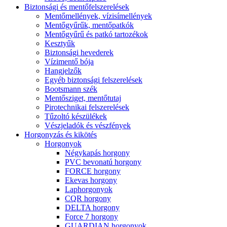
Biztonsági és mentőfelszerelések
Mentőmellények, vízisímellények
Mentőgyűrűk, mentőpatkók
Mentőgyűrű és patkó tartozékok
Kesztyűk
Biztonsági hevederek
Vízimentő bója
Hangjelzők
Egyéb biztonsági felszerelések
Bootsmann szék
Mentősziget, mentőtutaj
Pirotechnikai felszerelések
Tűzoltó készülékek
Vészjeladók és vészfények
Horgonyzás és kikötés
Horgonyok
Négykapás horgony
PVC bevonatú horgony
FORCE horgony
Ekevas horgony
Laphorgonyok
CQR horgony
DELTA horgony
Force 7 horgony
GUARDIAN horgonyok