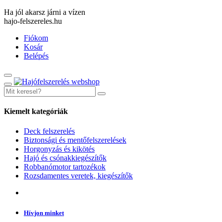
Ha jól akarsz járni a vízen
hajo-felszereles.hu
Fiókom
Kosár
Belépés
Kiemelt kategóriák
Deck felszerelés
Biztonsági és mentőfelszerelések
Horgonyzás és kikötés
Hajó és csónakkiegészítők
Robbanómotor tartozékok
Rozsdamentes veretek, kiegészítők
Hívjon minket