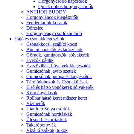
Horgonycsörlő kapcsolók
Quick dobos horgonycsörlők
ANCHOR BUDDY
Horgonyláncok kiegészítők
Fender tartók kosarak
Dörzsléc
Horgony vagy csörlőkar tartó
Hajó és csónakkiegészítők
Csónakkocsi, szállító kocsi
Bimini naptetők és tartozékok
Görgők, gumigörgők, sólyakerék
Evezők pádlik
Evezővillák, hüvelyek kiegészítők
Gumicsónak javító szettek
Gumicsónak pumpa és kiegészítők
Tárolódobozok és Csónakülések
Első és hátsó vonókerék sólyakerék
Kormányállások
Rollbar hátsó keret műszer keret
Vízmerők
Utánfutó Sólya csörlők
Gumicsónak hordtáskák
Üléspad- és orrtáskák
Takaróponyvák
Vízálló zsákok, tokok