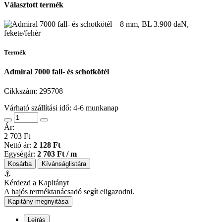
Választott termék
Termék
Admiral 7000 fall- és schotkötél
Cikkszám:
295708
Várható szállítási idő: 4-6 munkanap
Ár:
2 703 Ft
Nettó ár:
2 128 Ft
Egységár:
2 703 Ft / m
Kosárba
Kívánságlistára
⚓
Kérdezd a Kapitányt
A hajós terméktanácsadó segít eligazodni.
Kapitány megnyitása
Leírás