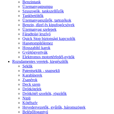
Benzintank
Üzemanyagpumpa
Szuszogók, tankszellőzők
Tankbetöltők
Üzemanyagszűrők, tartozékok
Benzin, dízel és kipufogócsövek
Üzemanyag szelepek
Fáradtolaj leszívó
Quick Stop biztonsági kapcsolók
Hangtompítólemez
Hosszabító karok
Gyújtógyertyák
Elektromos motortérfedél-nyitók
Rozsdamentes veretek, kiegészítők
Seklik
Patentseklik - snapsekli
Karabínerek
Zsanérok
Deck szem
Drótkötelek
Drótkötél szorítók, rögzítők
Nipli
Kötélszív
Hevedervezetők, gyűrűk, háromszögek
Belépőfogantyú