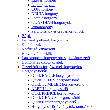
Ekevas horgony
Laphorgonyok
CQR horgony
DELTA horgony
Force 7 horgony
GUARDIAN horgonyok
Viharhorgony
Parti rögzítők és csavarhorgonyok
Bóják
Fenderek pufferek kiegészítők
Kikötőbikák
Kötélrugó kutyacsont
Horgonylánc seklik
Láncstopper - horgony orrcsiga - láncvezető
Horgony és kikötő kötelek
Összekötő és forgószemek horgonyhoz
Horgonycsörlők
Quick EAGLE horgonycsörlő
Quick TOTEM horgonycsörlő
Quick TUMBLER horgonycsörlő
ALEPH horgonycsörlő
Quick PRINCE horgonycsörlő
Quick GENIUS horgonycsörlő
Quick Hector horgonycsörlő
Horgonycsörlő távirányítók, tartozékok