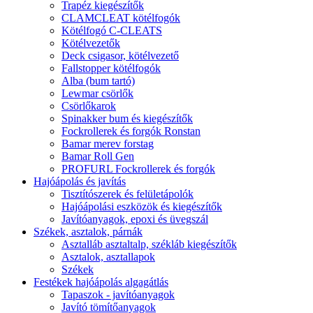
Trapéz kiegészítők
CLAMCLEAT kötélfogók
Kötélfogó C-CLEATS
Kötélvezetők
Deck csigasor, kötélvezető
Fallstopper kötélfogók
Alba (bum tartó)
Lewmar csörlők
Csörlőkarok
Spinakker bum és kiegészítők
Fockrollerek és forgók Ronstan
Bamar merev forstag
Bamar Roll Gen
PROFURL Fockrollerek és forgók
Hajóápolás és javítás
Tisztítószerek és felületápolók
Hajóápolási eszközök és kiegészítők
Javítóanyagok, epoxi és üvegszál
Székek, asztalok, párnák
Asztalláb asztaltalp, székláb kiegészítők
Asztalok, asztallapok
Székek
Festékek hajóápolás algagátlás
Tapaszok - javítóanyagok
Javító tömítőanyagok