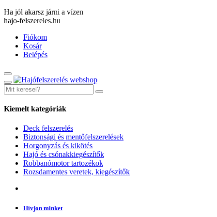
Ha jól akarsz járni a vízen
hajo-felszereles.hu
Fiókom
Kosár
Belépés
Kiemelt kategóriák
Deck felszerelés
Biztonsági és mentőfelszerelések
Horgonyzás és kikötés
Hajó és csónakkiegészítők
Robbanómotor tartozékok
Rozsdamentes veretek, kiegészítők
Hívjon minket