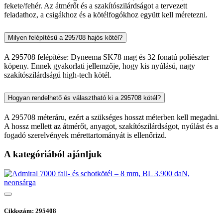
fekete/fehér. Az átmérőt és a szakítószilárdságot a tervezett
feladathoz, a csigákhoz és a kötélfogókhoz együtt kell méretezni.
Milyen felépítésű a 295708 hajós kötél?
A 295708 felépítése: Dyneema SK78 mag és 32 fonatú poliészter
köpeny. Ennek gyakorlati jellemzője, hogy kis nyúlású, nagy
szakítószilárdságú high-tech kötél.
Hogyan rendelhető és választható ki a 295708 kötél?
A 295708 méteráru, ezért a szükséges hosszt méterben kell megadni.
A hossz mellett az átmérőt, anyagot, szakítószilárdságot, nyúlást és a
fogadó szerelvények mérettartományát is ellenőrizd.
A kategóriából ajánljuk
Cikkszám: 295408