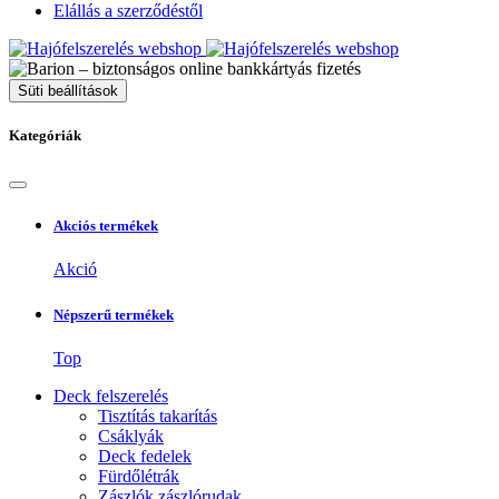
Elállás a szerződéstől
Süti beállítások
Kategóriák
Akciós termékek
Akció
Népszerű termékek
Top
Deck felszerelés
Tisztítás takarítás
Csáklyák
Deck fedelek
Fürdőlétrák
Zászlók zászlórudak