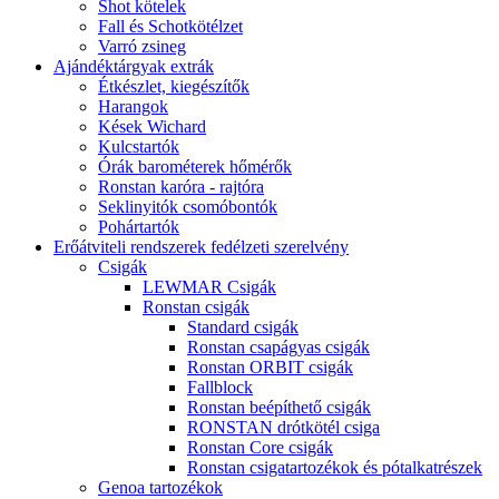
Shot kötelek
Fall és Schotkötélzet
Varró zsineg
Ajándéktárgyak extrák
Étkészlet, kiegészítők
Harangok
Kések Wichard
Kulcstartók
Órák barométerek hőmérők
Ronstan karóra - rajtóra
Seklinyitók csomóbontók
Pohártartók
Erőátviteli rendszerek fedélzeti szerelvény
Csigák
LEWMAR Csigák
Ronstan csigák
Standard csigák
Ronstan csapágyas csigák
Ronstan ORBIT csigák
Fallblock
Ronstan beépíthető csigák
RONSTAN drótkötél csiga
Ronstan Core csigák
Ronstan csigatartozékok és pótalkatrészek
Genoa tartozékok