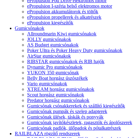
ePropulsion Pod Drive elektromos motor
ePropulsion I-széria belső elektromos motor
ePropulsion akkumulátorok és töltők
ePropulsion propellerek és alkatrészek
ePropulsion kiegészítők
Gumicsónakok
Allroundmarin Kiwi gumicsónakok
JOLLY gumicsónakok
AS Budget gumicsónakok
Poker Ultra és Poker Heavy Duty gumicsónakok
AirStar gumicsónakok
RIBSTAR gumicsónakok és RIB hajók
Dynamic Pro gumicsónakok
YUKON 350 gumicsónak
Belly Boat horgász úszószékek
Vario gumicsónakok
XTREAM horgász gumicsónakok
Scout horgász gumicsónakok
Predator horgász gumicsónakok
Gumicsónak csónakkerekek és szállító kiegészítők
Gumicsónak pumpák és szelep adapterek
Gumicsónak ülések, táskák és ponyvák
Gumicsónak javítókészletek, ragasztók és ápolószerek
Gumicsónak padlók, ülőpadok és pótalkatrészek
RAILBLAZA rögzítő rendszerek