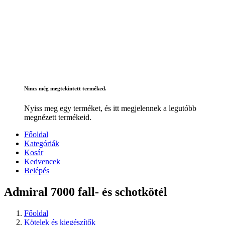
Nincs még megtekintett terméked.
Nyiss meg egy terméket, és itt megjelennek a legutóbb
megnézett termékeid.
Főoldal
Kategóriák
Kosár
Kedvencek
Belépés
Admiral 7000 fall- és schotkötél
Főoldal
Kötelek és kiegészítők