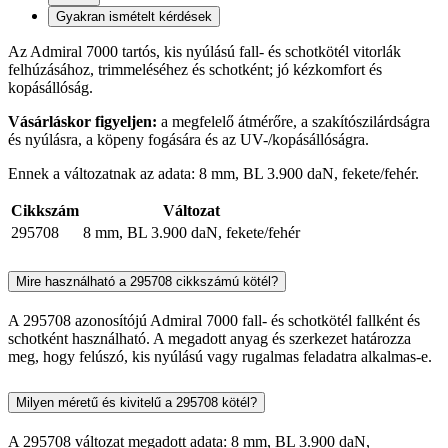
Gyakran ismételt kérdések
Az Admiral 7000 tartós, kis nyúlású fall- és schotkötél vitorlák
felhúzásához, trimmeléséhez és schotként; jó kézkomfort és
kopásállóság.
Vásárláskor figyeljen:
a megfelelő átmérőre, a szakítószilárdságra
és nyúlásra, a köpeny fogására és az UV-/kopásállóságra.
Ennek a változatnak az adata: 8 mm, BL 3.900 daN, fekete/fehér.
Cikkszám
Változat
295708
8 mm, BL 3.900 daN, fekete/fehér
Mire használható a 295708 cikkszámú kötél?
A 295708 azonosítójú Admiral 7000 fall- és schotkötél fallként és
schotként használható. A megadott anyag és szerkezet határozza
meg, hogy felúszó, kis nyúlású vagy rugalmas feladatra alkalmas-e.
Milyen méretű és kivitelű a 295708 kötél?
A 295708 változat megadott adata: 8 mm, BL 3.900 daN,