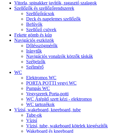
Vitorla, spinakker javítók, ragasztó szalagok
Szellőzők és szellőzőrendszerek
Szellőzőrácsok
Deck és napelemes szellőzők
Befúvók
Szellőző csövek
Fekete gömb és kúp
Navigációs eszközök
Dőlésszögmérők
Iránytűk
Navigációs vonalzók körzők táskák
Széljelzők
Szélmérő
WC
Elektromos WC
PORTA POTTI vegyi WC
Pumpás WC
Vegyszerek Porta-potti
WC Átépítő szett kézi - elektromos
WC tartozékok
Vízisí, wakeboard, kneeboard, tube
Tube-ok
Vízisí
Vízisí, tube, wakeboard kötelek kiegészítők
Wakeboard és kneeboard