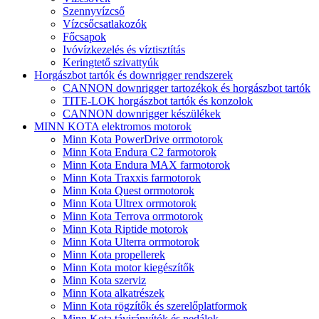
Szennyvízcső
Vízcsőcsatlakozók
Főcsapok
Ivóvízkezelés és víztisztítás
Keringtető szivattyúk
Horgászbot tartók és downrigger rendszerek
CANNON downrigger tartozékok és horgászbot tartók
TITE-LOK horgászbot tartók és konzolok
CANNON downrigger készülékek
MINN KOTA elektromos motorok
Minn Kota PowerDrive orrmotorok
Minn Kota Endura C2 farmotorok
Minn Kota Endura MAX farmotorok
Minn Kota Traxxis farmotorok
Minn Kota Quest orrmotorok
Minn Kota Ultrex orrmotorok
Minn Kota Terrova orrmotorok
Minn Kota Riptide motorok
Minn Kota Ulterra orrmotorok
Minn Kota propellerek
Minn Kota motor kiegészítők
Minn Kota szerviz
Minn Kota alkatrészek
Minn Kota rögzítők és szerelőplatformok
Minn Kota távirányítók és pedálok