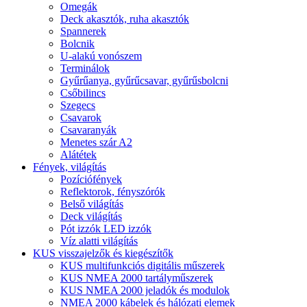
Omegák
Deck akasztók, ruha akasztók
Spannerek
Bolcnik
U-alakú vonószem
Terminálok
Gyűrűanya, gyűrűcsavar, gyűrűsbolcni
Csőbilincs
Szegecs
Csavarok
Csavaranyák
Menetes szár A2
Alátétek
Fények, világítás
Pozíciófények
Reflektorok, fényszórók
Belső világítás
Deck világítás
Pót izzók LED izzók
Víz alatti világítás
KUS visszajelzők és kiegészítők
KUS multifunkciós digitális műszerek
KUS NMEA 2000 tartályműszerek
KUS NMEA 2000 jeladók és modulok
NMEA 2000 kábelek és hálózati elemek