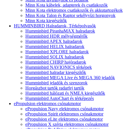
Minn Kota kábelek, adapterek és csatlakozók
Minn Kota elektromos csatlakozók és akkutartozékok
Minn Kota Talon és Raptor sekélyvízi horgonyok
Minn Kota kiegészítők
HUMMINBIRD Halradarok, Térképolvasók
Humminbird PiranhaMAX halradarok
Humminbird HDR mélységmérők
Humminbird APEX halradarok
Humminbird HELIX halradarok
Humminbird XPLORE halradarok
Humminbird SOLIX halradarok
Humminbird CHIRP hajóradarok
Humminbird NAVIONICS térképek
Humminbird halradar kiegészítők
Humminbird MEGA Live és MEGA 360 jeladók
Humminbird jeladók és szenzorok
Horgászbot tartók radarfej tartók
Humminbird hálózati és NMEA kiegészítők
Humminbird AutoChart és térképezés
ePropulsion elektromos csónakmotor
ePropulsion Navy elektromos csónakmotor
ePropulsion Spirit elektromos csónakmotor
ePropulsion eLite elektromos csónakmotor
ePropulsion X széria elektromos csónakmotor