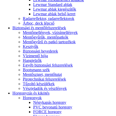
Lewmar Standard ablak
Lewmar ablak kiegészítők
Lewmar ablak belső keret
Radarreflektor, radarreflektorok
Árboc, deck lépcső
Biztonsági és mentőfelszerelések
Mentőmellények, vízisímellények
Mentőgyűrűk, mentőpatkók
Mentőgyűrű és patkó tartozékok
Kesztyűk
Biztonsági hevederek
Vízimentő bója
Hangjelzők
Egyéb biztonsági felszerelések
Bootsmann szék
Mentősziget, mentőtutaj
Pirotechnikai felszerelések
Tűzoltó készülékek
Vészjeladók és vészfények
Horgonyzás és kikötés
Horgonyok
Négykapás horgony
PVC bevonatú horgony
FORCE horgony