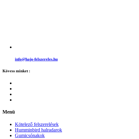
info@hajo-felszereles.hu
Kövess minket :
Menü
Kötelező felszerelések
Humminbird halradarok
Gumicsónakok