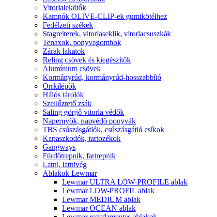
Vitorlalekötők
Kampók OLIVE-CLIP-ek gumikötélhez
Fedélzeti székek
Stagreiterek, vitorlaseklik, vitorlacsuszkák
Tenaxok, ponyvagombok
Zárak lakatok
Reling csövek és kiegészítők
Alumínium csövek
Kormányrúd, kormányrúd-hosszabbító
Orrkilépők
Hálós tárolók
Szellőztető zsák
Saling görgő vitorla védők
Napernyők, napvédő ponyvák
TBS csúszásgátlók, csúszásgátló csíkok
Kapaszkodók, tartozékok
Gangways
Fürdőtrepnik, fartrepnik
Latni, latnivég
Ablakok Lewmar
Lewmar ULTRA LOW-PROFILE ablak
Lewmar LOW-PROFIL ablak
Lewmar MEDIUM ablak
Lewmar OCEAN ablak
Lewmar rozsdamentes ablakok