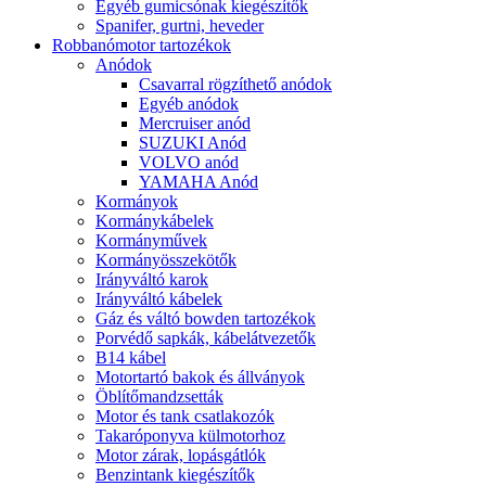
Egyéb gumicsónak kiegészítők
Spanifer, gurtni, heveder
Robbanómotor tartozékok
Anódok
Csavarral rögzíthető anódok
Egyéb anódok
Mercruiser anód
SUZUKI Anód
VOLVO anód
YAMAHA Anód
Kormányok
Kormánykábelek
Kormányművek
Kormányösszekötők
Irányváltó karok
Irányváltó kábelek
Gáz és váltó bowden tartozékok
Porvédő sapkák, kábelátvezetők
B14 kábel
Motortartó bakok és állványok
Öblítőmandzsetták
Motor és tank csatlakozók
Takaróponyva külmotorhoz
Motor zárak, lopásgátlók
Benzintank kiegészítők