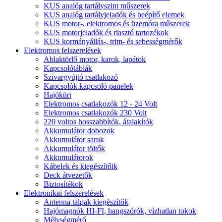
KUS analóg tartályszint műszerek
KUS analóg tartályjeladók és beépítő elemek
KUS motor-, elektromos és üzemóra műszerek
KUS motorjeladók és riasztó tartozékok
KUS kormányállás-, trim- és sebességmérők
Elektromos felszerelések
Ablaktörlő motor, karok, lapátok
Kapcsolótáblák
Szivargyújtó csatlakozó
Kapcsolók kapcsoló panelek
Hajókürt
Elektromos csatlakozók 12 - 24 Volt
Elektromos csatlakozók 230 Volt
220 voltos hosszabbítók, átalakítók
Akkumulátor dobozok
Akkumulátor saruk
Akkumulátor töltők
Akkumulátorok
Kábelek és kiegészítőik
Deck átvezetők
Biztosítékok
Elektronikai felszerelések
Antenna talpak kiegészítők
Hajómagnók HI-FI, hangszórók, vízhatlan tokok
Mélységmérő