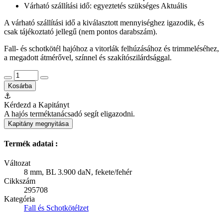
Várható szállítási idő: egyeztetés szükséges
Aktuális
A várható szállítási idő a kiválasztott mennyiséghez igazodik, és
csak tájékoztató jellegű (nem pontos darabszám).
Fall- és schotkötél hajóhoz a vitorlák felhúzásához és trimmeléséhez,
a megadott átmérővel, színnel és szakítószilárdsággal.
Kosárba
⚓
Kérdezd a Kapitányt
A hajós terméktanácsadó segít eligazodni.
Kapitány megnyitása
Termék adatai :
Változat
8 mm, BL 3.900 daN, fekete/fehér
Cikkszám
295708
Kategória
Fall és Schotkötélzet