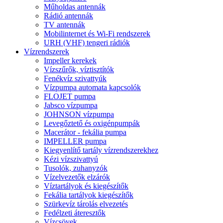
Műholdas antennák
Rádió antennák
TV antennák
Mobilinternet és Wi-Fi rendszerek
URH (VHF) tengeri rádiók
Vízrendszerek
Impeller kerekek
Vízszűrők, víztisztítók
Fenékvíz szivattyúk
Vízpumpa automata kapcsolók
FLOJET pumpa
Jabsco vízpumpa
JOHNSON vízpumpa
Levegőztető és oxigénpumpák
Macerátor - fekália pumpa
IMPELLER pumpa
Kiegyenlítő tartály vízrendszerekhez
Kézi vízszivattyú
Tusolók, zuhanyzók
Vízelvezetők elzárók
Víztartályok és kiegészítők
Fekália tartályok kiegészítők
Szürkevíz tárolás elvezetés
Fedélzeti áteresztők
Vízcsövek