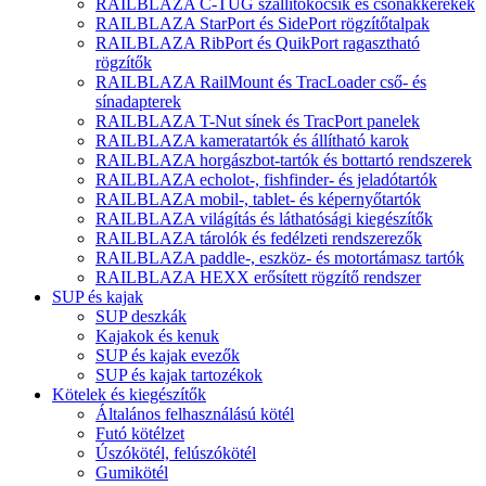
RAILBLAZA C-TUG szállítókocsik és csónakkerekek
RAILBLAZA StarPort és SidePort rögzítőtalpak
RAILBLAZA RibPort és QuikPort ragasztható
rögzítők
RAILBLAZA RailMount és TracLoader cső- és
sínadapterek
RAILBLAZA T-Nut sínek és TracPort panelek
RAILBLAZA kameratartók és állítható karok
RAILBLAZA horgászbot-tartók és bottartó rendszerek
RAILBLAZA echolot-, fishfinder- és jeladótartók
RAILBLAZA mobil-, tablet- és képernyőtartók
RAILBLAZA világítás és láthatósági kiegészítők
RAILBLAZA tárolók és fedélzeti rendszerezők
RAILBLAZA paddle-, eszköz- és motortámasz tartók
RAILBLAZA HEXX erősített rögzítő rendszer
SUP és kajak
SUP deszkák
Kajakok és kenuk
SUP és kajak evezők
SUP és kajak tartozékok
Kötelek és kiegészítők
Általános felhasználású kötél
Futó kötélzet
Úszókötél, felúszókötél
Gumikötél