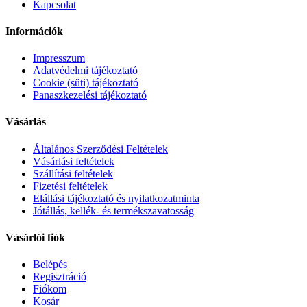
Kapcsolat
Információk
Impresszum
Adatvédelmi tájékoztató
Cookie (süti) tájékoztató
Panaszkezelési tájékoztató
Vásárlás
Általános Szerződési Feltételek
Vásárlási feltételek
Szállítási feltételek
Fizetési feltételek
Elállási tájékoztató és nyilatkozatminta
Jótállás, kellék- és termékszavatosság
Vásárlói fiók
Belépés
Regisztráció
Fiókom
Kosár