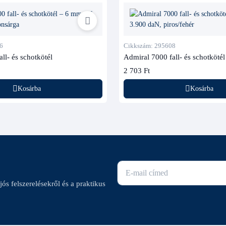
6
Cikkszám: 295608
ll- és schotkötél
Admiral 7000 fall- és schotkötél
2 703 Ft
Kosárba
Kosárba
E-mail cím
ajós felszerelésekről és a praktikus