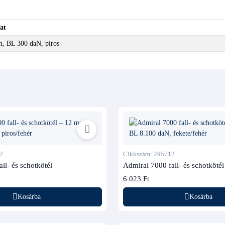
at
, BL 300 daN, piros
2
Cikkszám: 295712
ll- és schotkötél
Admiral 7000 fall- és schotkötél
6 023 Ft
Kosárba
Kosárba