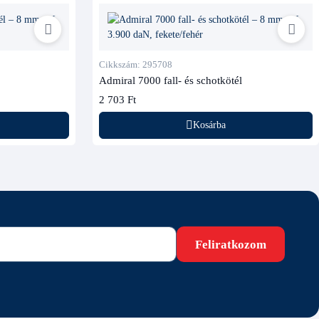
Cikkszám: 295708
Admiral 7000 fall- és schotkötél
2 703 Ft
Kosárba
Feliratkozom