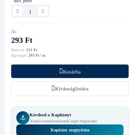
Ár:
293 Ft
Nettó ár:
231 Ft
Egységár:
293 Ft / m
Kosárba
Kívánságlistára
Kérdezd a Kapitányt
⚓
A hajós terméktanácsadó segít eligazodni.
Kapitány megnyitása