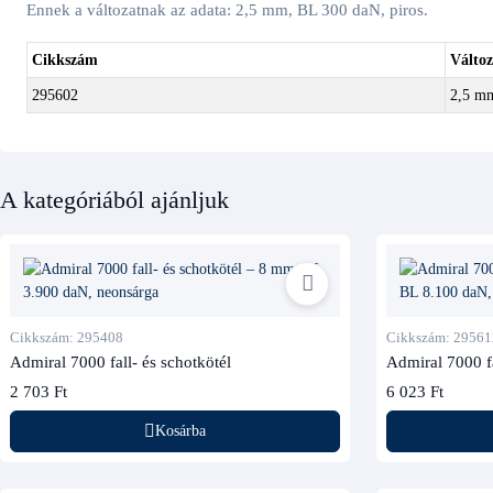
Ennek a változatnak az adata: 2,5 mm, BL 300 daN, piros.
Cikkszám
Változ
295602
2,5 mm
A kategóriából ajánljuk
Cikkszám: 295408
Cikkszám: 29561
Admiral 7000 fall- és schotkötél
Admiral 7000 fa
2 703 Ft
6 023 Ft
Kosárba