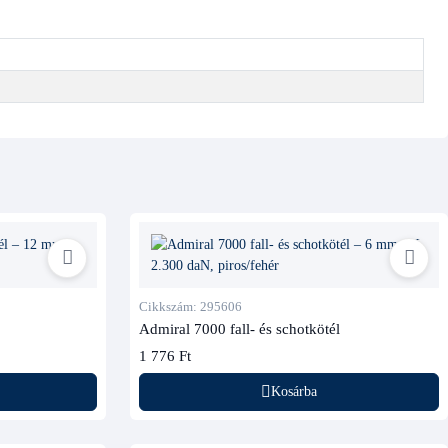
Cikkszám: 295606
Admiral 7000 fall- és schotkötél
1 776 Ft
Kosárba