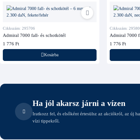
Cikkszám: 295706
Cikkszám: 29580
Admiral 7000 fall- és schotkötél
Admiral 7000 fa
1 776 Ft
1 776 Ft
Kosárba
Ha jól akarsz járni a vízen
Iratkozz fel, és elsőként értesülsz az akciókról, az új h
vízi tippekről.