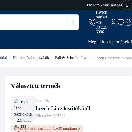
Fiókom
Kosár
Belépés
Hívjon
minket
+36
70 325
6986
Megtekintett termékek
ldal
Kötelek és kiegészítők
Fall és Schotkötélzet
Leech Line feszítőkötél
Választott termék
Termék
Leech Line feszítőkötél
Cikkszám:
295602
Várható szállítási idő: 15-30 munkanap