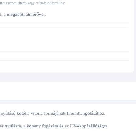
 ritka esetben eltérés vagy csúszás előfordulhat.
z, a megadott átmérővel.
s nyúlású kötél a vitorla formájának finomhangolásához.
 és nyúlásra, a köpeny fogására és az UV-/kopásállóságra.