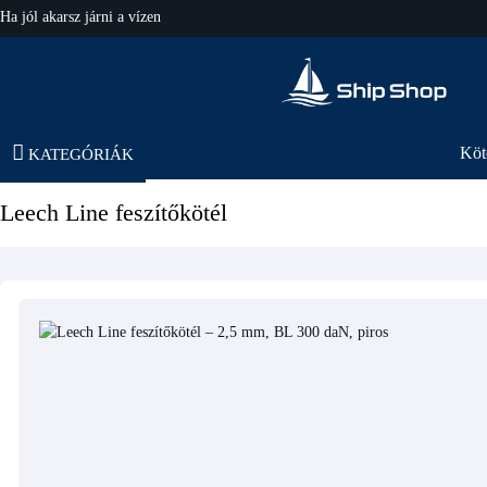
Ha jól akarsz járni a vízen
hajo-felszereles.hu
Köt
KATEGÓRIÁK
Leech Line feszítőkötél