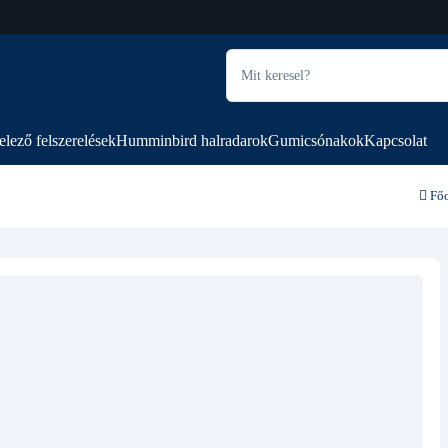
elező felszerelések
Humminbird halradarok
Gumicsónakok
Kapcsolat
Főo