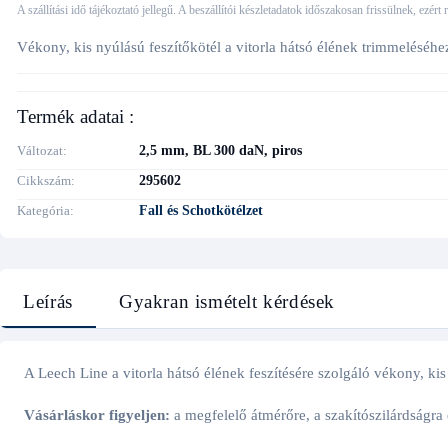
A szállítási idő tájékoztató jellegű. A beszállítói készletadatok időszakosan frissülnek, ezért
Vékony, kis nyúlású feszítőkötél a vitorla hátsó élének trimmeléséhe
Termék adatai :
Változat
2,5 mm, BL 300 daN, piros
Cikkszám
295602
Kategória
Fall és Schotkötélzet
Leírás
Gyakran ismételt kérdések
A Leech Line a vitorla hátsó élének feszítésére szolgáló vékony, ki
Vásárláskor figyeljen:
a megfelelő átmérőre, a szakítószilárdságra