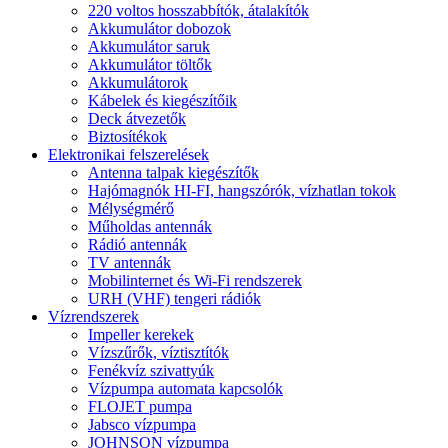
220 voltos hosszabbítók, átalakítók
Akkumulátor dobozok
Akkumulátor saruk
Akkumulátor töltők
Akkumulátorok
Kábelek és kiegészítőik
Deck átvezetők
Biztosítékok
Elektronikai felszerelések
Antenna talpak kiegészítők
Hajómagnók HI-FI, hangszórók, vízhatlan tokok
Mélységmérő
Műholdas antennák
Rádió antennák
TV antennák
Mobilinternet és Wi-Fi rendszerek
URH (VHF) tengeri rádiók
Vízrendszerek
Impeller kerekek
Vízszűrők, víztisztítók
Fenékvíz szivattyúk
Vízpumpa automata kapcsolók
FLOJET pumpa
Jabsco vízpumpa
JOHNSON vízpumpa