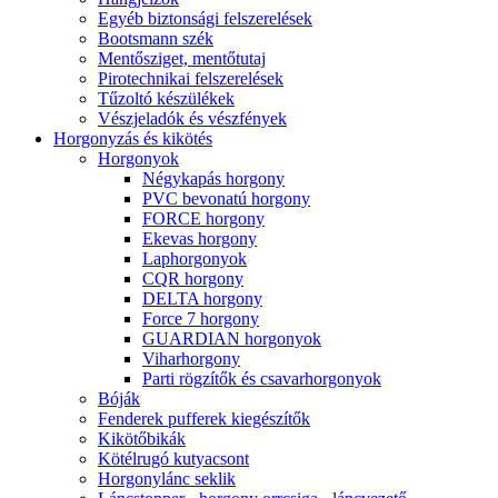
Egyéb biztonsági felszerelések
Bootsmann szék
Mentősziget, mentőtutaj
Pirotechnikai felszerelések
Tűzoltó készülékek
Vészjeladók és vészfények
Horgonyzás és kikötés
Horgonyok
Négykapás horgony
PVC bevonatú horgony
FORCE horgony
Ekevas horgony
Laphorgonyok
CQR horgony
DELTA horgony
Force 7 horgony
GUARDIAN horgonyok
Viharhorgony
Parti rögzítők és csavarhorgonyok
Bóják
Fenderek pufferek kiegészítők
Kikötőbikák
Kötélrugó kutyacsont
Horgonylánc seklik