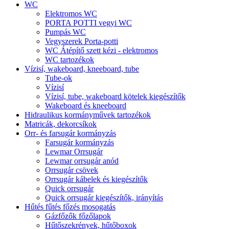
WC
Elektromos WC
PORTA POTTI vegyi WC
Pumpás WC
Vegyszerek Porta-potti
WC Átépítő szett kézi - elektromos
WC tartozékok
Vízisí, wakeboard, kneeboard, tube
Tube-ok
Vízisí
Vízisí, tube, wakeboard kötelek kiegészítők
Wakeboard és kneeboard
Hidraulikus kormányművek tartozékok
Matricák, dekorcsíkok
Orr- és farsugár kormányzás
Farsugár kormányzás
Lewmar Orrsugár
Lewmar orrsugár anód
Orrsugár csövek
Orrsugár kábelek és kiegészítők
Quick orrsugár
Quick orrsugár kiegészítők, irányítás
Hűtés fűtés főzés mosogatás
Gázfőzők főzőlapok
Hűtőszekrények, hűtőboxok