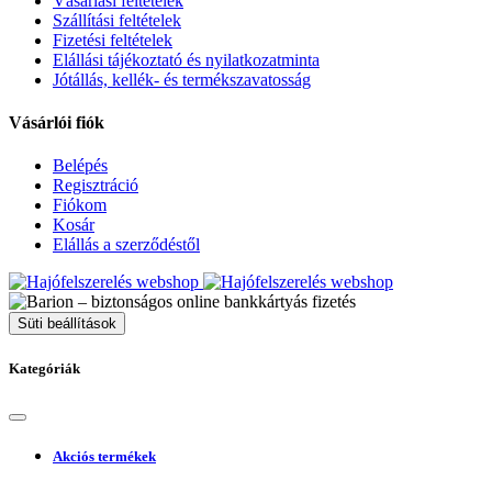
Vásárlási feltételek
Szállítási feltételek
Fizetési feltételek
Elállási tájékoztató és nyilatkozatminta
Jótállás, kellék- és termékszavatosság
Vásárlói fiók
Belépés
Regisztráció
Fiókom
Kosár
Elállás a szerződéstől
Süti beállítások
Kategóriák
Akciós termékek