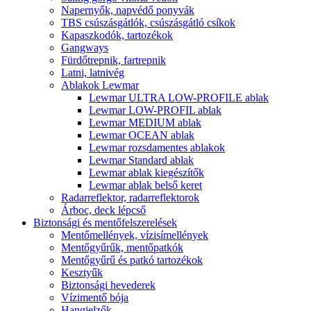
Napernyők, napvédő ponyvák
TBS csúszásgátlók, csúszásgátló csíkok
Kapaszkodók, tartozékok
Gangways
Fürdőtrepnik, fartrepnik
Latni, latnivég
Ablakok Lewmar
Lewmar ULTRA LOW-PROFILE ablak
Lewmar LOW-PROFIL ablak
Lewmar MEDIUM ablak
Lewmar OCEAN ablak
Lewmar rozsdamentes ablakok
Lewmar Standard ablak
Lewmar ablak kiegészítők
Lewmar ablak belső keret
Radarreflektor, radarreflektorok
Árboc, deck lépcső
Biztonsági és mentőfelszerelések
Mentőmellények, vízisímellények
Mentőgyűrűk, mentőpatkók
Mentőgyűrű és patkó tartozékok
Kesztyűk
Biztonsági hevederek
Vízimentő bója
Hangjelzők