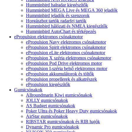
Humminbird halradar kiegészítők
Humminbird MEGA Live és MEGA 360 jeladók
Humminbird jeladók és szenzorok
Horgászbot tartók radarfej tartók
Humminbird hálózati és NMEA kiegészítők
Humminbird AutoChart és térképezés
ePropulsion elektromos csónakmotor
ePropulsion Navy elektromos csónakmotor
ePropulsion Spirit elektromos csónakmotor
ePropulsion eLite elektromos csónakmotor
ePropulsion X széria elektromos csónakmotor
ePropulsion Pod Drive elektromos motor
ePropulsion I-széria belső elektromos motor
ePropulsion akkumulátorok és töltők
ePropulsion propellerek és alkatrészek
ePropulsion kiegészítők
Gumicsónakok
Allroundmarin Kiwi gumicsónakok
JOLLY gumicsónakok
AS Budget gumicsónakok
Poker Ultra és Poker Heavy Duty gumicsónakok
AirStar gumicsónakok
RIBSTAR gumicsónakok és RIB hajók
Dynamic Pro gumicsónakok