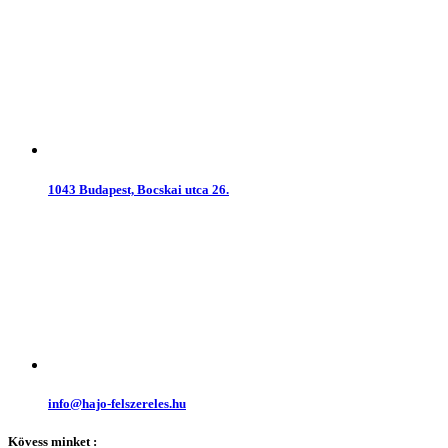
1043 Budapest, Bocskai utca 26.
info@hajo-felszereles.hu
Kövess minket :