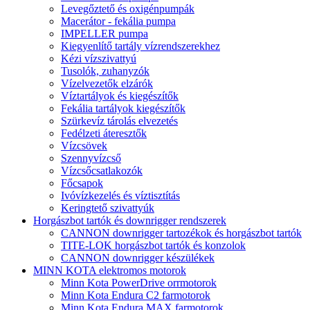
Levegőztető és oxigénpumpák
Macerátor - fekália pumpa
IMPELLER pumpa
Kiegyenlítő tartály vízrendszerekhez
Kézi vízszivattyú
Tusolók, zuhanyzók
Vízelvezetők elzárók
Víztartályok és kiegészítők
Fekália tartályok kiegészítők
Szürkevíz tárolás elvezetés
Fedélzeti áteresztők
Vízcsövek
Szennyvízcső
Vízcsőcsatlakozók
Főcsapok
Ivóvízkezelés és víztisztítás
Keringtető szivattyúk
Horgászbot tartók és downrigger rendszerek
CANNON downrigger tartozékok és horgászbot tartók
TITE-LOK horgászbot tartók és konzolok
CANNON downrigger készülékek
MINN KOTA elektromos motorok
Minn Kota PowerDrive orrmotorok
Minn Kota Endura C2 farmotorok
Minn Kota Endura MAX farmotorok