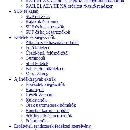
RAILBLAZA paddle-, eszköz- és motortámasz tartók
RAILBLAZA HEXX erősített rögzítő rendszer
SUP és kajak
SUP deszkák
Kajakok és kenuk
SUP és kajak evezők
SUP és kajak tartozékok
Kötelek és kiegészítők
Általános felhasználású kötél
Futó kötélzet
Úszókötél, felúszókötél
Gumikötél
Shot kötelek
Fall és Schotkötélzet
Varró zsineg
Ajándéktárgyak extrák
Étkészlet, kiegészítők
Harangok
Kések Wichard
Kulcstartók
Órák barométerek hőmérők
Ronstan karóra - rajtóra
Seklinyitók csomóbontók
Pohártartók
Erőátviteli rendszerek fedélzeti szerelvény