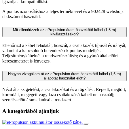
igazolja a kompatibilitást.
A pontos azonosításhoz a teljes terméknevet és a 902428 webshop-
cikkszámot használd.
Mit ellenőrizzek az ePropulsion áram-összekötő kábel (1,5 m)
kiválasztásakor?
Ellenőrizd a kábel feladatát, hosszát, a csatlakozók típusát és irányát,
valamint a kapcsolódó berendezések pontos modelljét.
Teljesítménykábelnél a rendszerfeszültség és a gyártó által előírt
keresztmetszet is lényeges.
Hogyan vizsgáljam át az ePropulsion áram-összekötő kábel (1,5 m)
állapotát használat előtt?
Nézd át a szigetelést, a csatlakozókat és a rögzítést. Repedt, megtört,
korrodált, megégett vagy laza csatlakozású kábelt ne használj;
szerelés előtt áramtalanítsd a rendszert.
A kategóriából ajánljuk