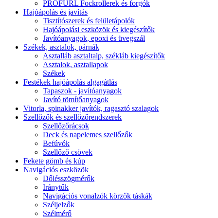
PROFURL Fockrollerek és forgók
Hajóápolás és javítás
Tisztítószerek és felületápolók
Hajóápolási eszközök és kiegészítők
Javítóanyagok, epoxi és üvegszál
Székek, asztalok, párnák
Asztalláb asztaltalp, székláb kiegészítők
Asztalok, asztallapok
Székek
Festékek hajóápolás algagátlás
Tapaszok - javítóanyagok
Javító tömítőanyagok
Vitorla, spinakker javítók, ragasztó szalagok
Szellőzők és szellőzőrendszerek
Szellőzőrácsok
Deck és napelemes szellőzők
Befúvók
Szellőző csövek
Fekete gömb és kúp
Navigációs eszközök
Dőlésszögmérők
Iránytűk
Navigációs vonalzók körzők táskák
Széljelzők
Szélmérő