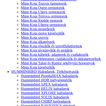
Minn Kota Traxxis farmotorok
Minn Kota Quest orrmotorok
Minn Kota Ultrex orrmotorok
Minn Kota Terrova orrmotorok
Minn Kota Riptide motorok
Minn Kota Ulterra orrmotorok
Minn Kota propellerek
Minn Kota motor kiegészítők
Minn Kota szerviz
Minn Kota alkatrészek
Minn Kota rögzítők és szerelőplatformok
Minn Kota távirányítók és pedálok
Minn Kota kábelek, adapterek és csatlakozók
Minn Kota elektromos csatlakozók és akkutartozékok
Minn Kota Talon és Raptor sekélyvízi horgonyok
Minn Kota kiegészítők
HUMMINBIRD Halradarok, Térképolvasók
Humminbird PiranhaMAX halradarok
Humminbird HDR mélységmérők
Humminbird APEX halradarok
Humminbird HELIX halradarok
Humminbird XPLORE halradarok
Humminbird SOLIX halradarok
Humminbird CHIRP hajóradarok
Humminbird NAVIONICS térképek