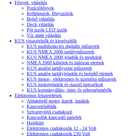
Fények, világítás
Pozíciófények
Reflektorok, fényszórók
Belső világítás
Deck világítás
Pót izzók LED izzók
Víz alatti világítás
KUS visszajelzők és kiegészítők
KUS multifunkciós digitális műszerek
KUS NMEA 2000 tartályműszerek
KUS NMEA 2000 jeladók és modulok
NMEA 2000 kábelek és hálózati elemek
KUS analóg tartályszint műszerek
KUS analóg tartályjeladók és beépítő elemek
KUS motor-, elektromos és üzemóra műszerek
KUS motorjeladók és riasztó tartozékok
KUS kormányállás-, trim- és sebességmérők
Elektromos felszerelések
Ablaktörlő motor, karok, lapátok
Kapcsolótáblák
Szivargyújtó csatlakozó
Kapcsolók kapcsoló panelek
Hajókürt
Elektromos csatlakozók 12 - 24 Volt
Elektromos csatlakozók 230 Volt