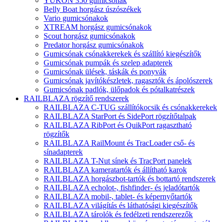
YUKON 350 gumicsónak
Belly Boat horgász úszószékek
Vario gumicsónakok
XTREAM horgász gumicsónakok
Scout horgász gumicsónakok
Predator horgász gumicsónakok
Gumicsónak csónakkerekek és szállító kiegészítők
Gumicsónak pumpák és szelep adapterek
Gumicsónak ülések, táskák és ponyvák
Gumicsónak javítókészletek, ragasztók és ápolószerek
Gumicsónak padlók, ülőpadok és pótalkatrészek
RAILBLAZA rögzítő rendszerek
RAILBLAZA C-TUG szállítókocsik és csónakkerekek
RAILBLAZA StarPort és SidePort rögzítőtalpak
RAILBLAZA RibPort és QuikPort ragasztható
rögzítők
RAILBLAZA RailMount és TracLoader cső- és
sínadapterek
RAILBLAZA T-Nut sínek és TracPort panelek
RAILBLAZA kameratartók és állítható karok
RAILBLAZA horgászbot-tartók és bottartó rendszerek
RAILBLAZA echolot-, fishfinder- és jeladótartók
RAILBLAZA mobil-, tablet- és képernyőtartók
RAILBLAZA világítás és láthatósági kiegészítők
RAILBLAZA tárolók és fedélzeti rendszerezők