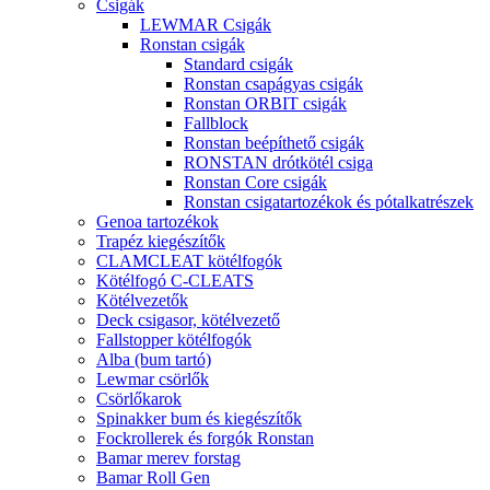
Csigák
LEWMAR Csigák
Ronstan csigák
Standard csigák
Ronstan csapágyas csigák
Ronstan ORBIT csigák
Fallblock
Ronstan beépíthető csigák
RONSTAN drótkötél csiga
Ronstan Core csigák
Ronstan csigatartozékok és pótalkatrészek
Genoa tartozékok
Trapéz kiegészítők
CLAMCLEAT kötélfogók
Kötélfogó C-CLEATS
Kötélvezetők
Deck csigasor, kötélvezető
Fallstopper kötélfogók
Alba (bum tartó)
Lewmar csörlők
Csörlőkarok
Spinakker bum és kiegészítők
Fockrollerek és forgók Ronstan
Bamar merev forstag
Bamar Roll Gen