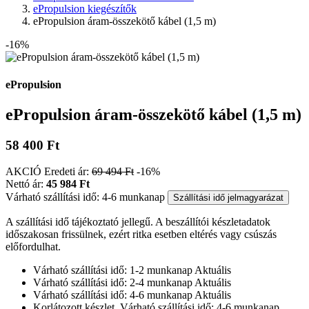
ePropulsion kiegészítők
ePropulsion áram-összekötő kábel (1,5 m)
-16%
ePropulsion
ePropulsion áram-összekötő kábel (1,5 m)
58 400 Ft
AKCIÓ
Eredeti ár:
69 494 Ft
-16%
Nettó ár:
45 984 Ft
Várható szállítási idő: 4-6 munkanap
Szállítási idő jelmagyarázat
A szállítási idő tájékoztató jellegű. A beszállítói készletadatok
időszakosan frissülnek, ezért ritka esetben eltérés vagy csúszás
előfordulhat.
Várható szállítási idő: 1-2 munkanap
Aktuális
Várható szállítási idő: 2-4 munkanap
Aktuális
Várható szállítási idő: 4-6 munkanap
Aktuális
Korlátozott készlet. Várható szállítási idő: 4-6 munkanap