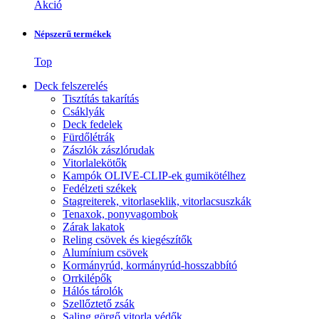
Akció
Népszerű termékek
Top
Deck felszerelés
Tisztítás takarítás
Csáklyák
Deck fedelek
Fürdőlétrák
Zászlók zászlórudak
Vitorlalekötők
Kampók OLIVE-CLIP-ek gumikötélhez
Fedélzeti székek
Stagreiterek, vitorlaseklik, vitorlacsuszkák
Tenaxok, ponyvagombok
Zárak lakatok
Reling csövek és kiegészítők
Alumínium csövek
Kormányrúd, kormányrúd-hosszabbító
Orrkilépők
Hálós tárolók
Szellőztető zsák
Saling görgő vitorla védők