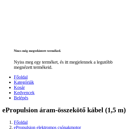
Nincs még megtekintett terméked.
Nyiss meg egy terméket, és itt megjelennek a legutóbb
megnézett termékeid.
Főoldal
Kategóriák
Kosár
Kedvencek
Belépés
ePropulsion áram-összekötő kábel (1,5 m)
Főoldal
ePropulsion elektromos csónakmotor