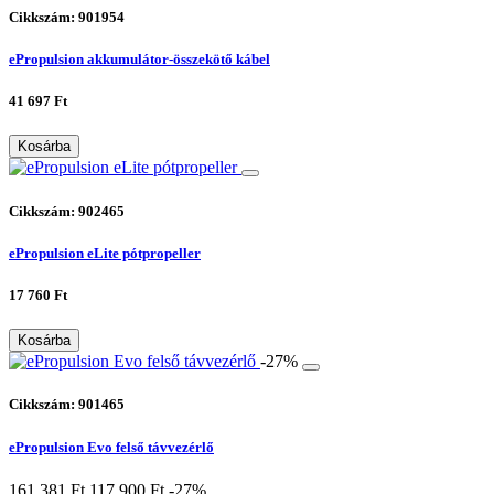
Cikkszám: 901954
ePropulsion akkumulátor-összekötő kábel
41 697 Ft
Kosárba
Cikkszám: 902465
ePropulsion eLite pótpropeller
17 760 Ft
Kosárba
-27%
Cikkszám: 901465
ePropulsion Evo felső távvezérlő
161 381 Ft
117 900 Ft
-27%