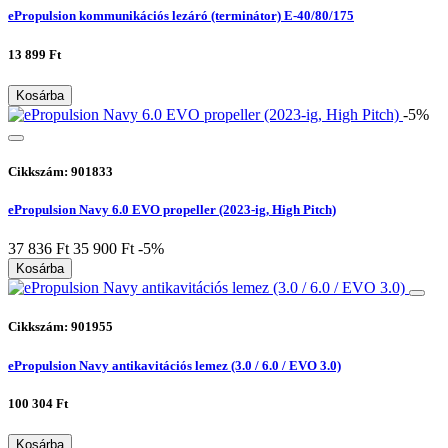
ePropulsion kommunikációs lezáró (terminátor) E-40/80/175
13 899 Ft
Kosárba
-5%
Cikkszám: 901833
ePropulsion Navy 6.0 EVO propeller (2023-ig, High Pitch)
37 836 Ft
35 900 Ft
-5%
Kosárba
Cikkszám: 901955
ePropulsion Navy antikavitációs lemez (3.0 / 6.0 / EVO 3.0)
100 304 Ft
Kosárba