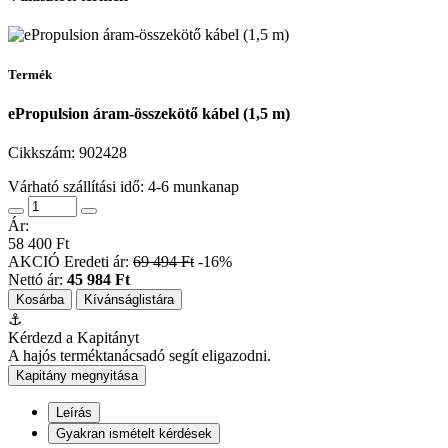
Termék
ePropulsion áram-összekötő kábel (1,5 m)
Cikkszám:
902428
Várható szállítási idő: 4-6 munkanap
Ár:
58 400 Ft
AKCIÓ
Eredeti ár:
69 494 Ft
-16%
Nettó ár:
45 984 Ft
Kosárba
Kívánságlistára
⚓
Kérdezd a Kapitányt
A hajós terméktanácsadó segít eligazodni.
Kapitány megnyitása
Leírás
Gyakran ismételt kérdések