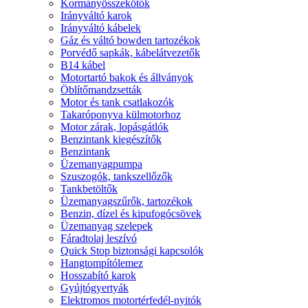
Kormányösszekötők
Irányváltó karok
Irányváltó kábelek
Gáz és váltó bowden tartozékok
Porvédő sapkák, kábelátvezetők
B14 kábel
Motortartó bakok és állványok
Öblítőmandzsetták
Motor és tank csatlakozók
Takaróponyva külmotorhoz
Motor zárak, lopásgátlók
Benzintank kiegészítők
Benzintank
Üzemanyagpumpa
Szuszogók, tankszellőzők
Tankbetöltők
Üzemanyagszűrők, tartozékok
Benzin, dízel és kipufogócsövek
Üzemanyag szelepek
Fáradtolaj leszívó
Quick Stop biztonsági kapcsolók
Hangtompítólemez
Hosszabító karok
Gyújtógyertyák
Elektromos motortérfedél-nyitók