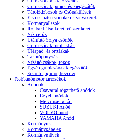
Gumicsónak javító szettek
Gumicsónak pumpa és kiegészítők
Tárolódobozok és Csónakülések
Első és hátsó vonókerék sólyakerék
Kormányállások
Rollbar hátsó keret műszer keret
Vízmerők
Utánfutó Sólya csörlők
Gumicsónak hordtáskák
Üléspad- és orrtáskák
Takaróponyvák
Vízálló zsákok, tokok
Egyéb gumicsónak kiegészítők
Spanifer, gurtni, heveder
Robbanómotor tartozékok
Anódok
Csavarral rögzíthető anódok
Egyéb anódok
Mercruiser anód
SUZUKI Anód
VOLVO anód
YAMAHA Anód
Kormányok
Kormánykábelek
Kormányművek