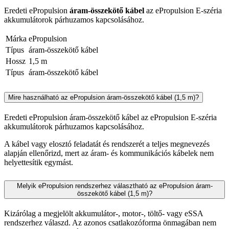
Eredeti ePropulsion
áram-összekötő kábel
az ePropulsion E-széria
akkumulátorok párhuzamos kapcsolásához.
Márka
ePropulsion
Típus
áram-összekötő kábel
Hossz
1,5 m
Típus
áram-összekötő kábel
Mire használható az ePropulsion áram-összekötő kábel (1,5 m)?
Eredeti ePropulsion áram-összekötő kábel az ePropulsion E-széria
akkumulátorok párhuzamos kapcsolásához.
A kábel vagy elosztó feladatát és rendszerét a teljes megnevezés
alapján ellenőrizd, mert az áram- és kommunikációs kábelek nem
helyettesítik egymást.
Melyik ePropulsion rendszerhez választható az ePropulsion áram-
összekötő kábel (1,5 m)?
Kizárólag a megjelölt akkumulátor-, motor-, töltő- vagy eSSA
rendszerhez válaszd. Az azonos csatlakozóforma önmagában nem