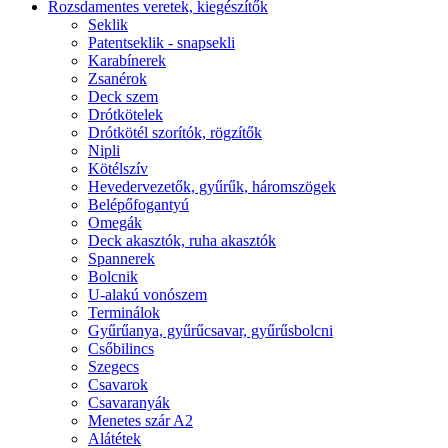
Rozsdamentes veretek, kiegészítők
Seklik
Patentseklik - snapsekli
Karabínerek
Zsanérok
Deck szem
Drótkötelek
Drótkötél szorítók, rögzítők
Nipli
Kötélszív
Hevedervezetők, gyűrűk, háromszögek
Belépőfogantyú
Omegák
Deck akasztók, ruha akasztók
Spannerek
Bolcnik
U-alakú vonószem
Terminálok
Gyűrűanya, gyűrűcsavar, gyűrűsbolcni
Csőbilincs
Szegecs
Csavarok
Csavaranyák
Menetes szár A2
Alátétek