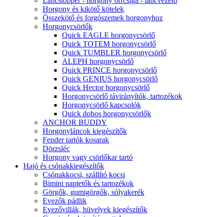
Láncstopper - horgony orrcsiga - láncvezető
Horgony és kikötő kötelek
Összekötő és forgószemek horgonyhoz
Horgonycsörlők
Quick EAGLE horgonycsörlő
Quick TOTEM horgonycsörlő
Quick TUMBLER horgonycsörlő
ALEPH horgonycsörlő
Quick PRINCE horgonycsörlő
Quick GENIUS horgonycsörlő
Quick Hector horgonycsörlő
Horgonycsörlő távirányítók, tartozékok
Horgonycsörlő kapcsolók
Quick dobos horgonycsörlők
ANCHOR BUDDY
Horgonyláncok kiegészítők
Fender tartók kosarak
Dörzsléc
Horgony vagy csörlőkar tartó
Hajó és csónakkiegészítők
Csónakkocsi, szállító kocsi
Bimini naptetők és tartozékok
Görgők, gumigörgők, sólyakerék
Evezők pádlik
Evezővillák, hüvelyek kiegészítők