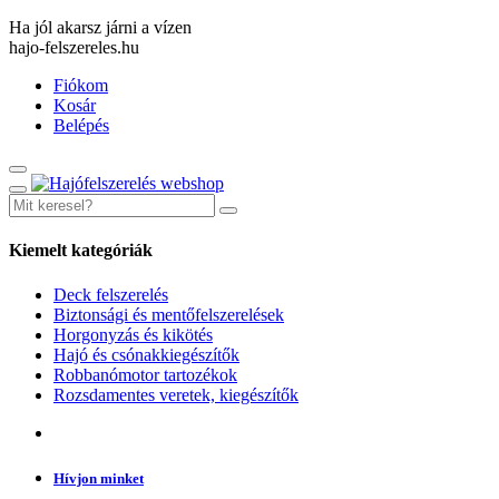
Ha jól akarsz járni a vízen
hajo-felszereles.hu
Fiókom
Kosár
Belépés
Kiemelt kategóriák
Deck felszerelés
Biztonsági és mentőfelszerelések
Horgonyzás és kikötés
Hajó és csónakkiegészítők
Robbanómotor tartozékok
Rozsdamentes veretek, kiegészítők
Hívjon minket