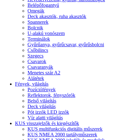
Belépőfogantyú
Omegák
Deck akasztók, ruha akasztók
Spannerek
Bolcnik
U-alakú vonószem
Terminálok
Gyűrűanya, gyűrűcsavar, gyűrűsbolcni
Csőbilincs
Szegecs
Csavarok
Csavaranyák
Menetes szár A2
Alátétek
Fények, világítás
Pozíciófények
Reflektorok, fényszórók
Belső világítás
Deck világítás
Pót izzók LED izzók
Víz alatti világítás
KUS visszajelzők és kiegészítők
KUS multifunkciós digitális műszerek
KUS NMEA 2000 tartályműszerek