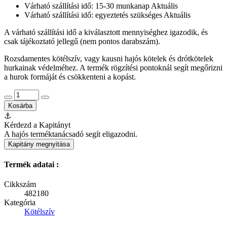
Várható szállítási idő: 15-30 munkanap
Aktuális
Várható szállítási idő: egyeztetés szükséges
Aktuális
A várható szállítási idő a kiválasztott mennyiséghez igazodik, és
csak tájékoztató jellegű (nem pontos darabszám).
Rozsdamentes kötélszív, vagy kausni hajós kötelek és drótkötelek
hurkainak védelméhez. A termék rögzítési pontoknál segít megőrizni
a hurok formáját és csökkenteni a kopást.
Kosárba
⚓
Kérdezd a Kapitányt
A hajós terméktanácsadó segít eligazodni.
Kapitány megnyitása
Termék adatai :
Cikkszám
482180
Kategória
Kötélszív