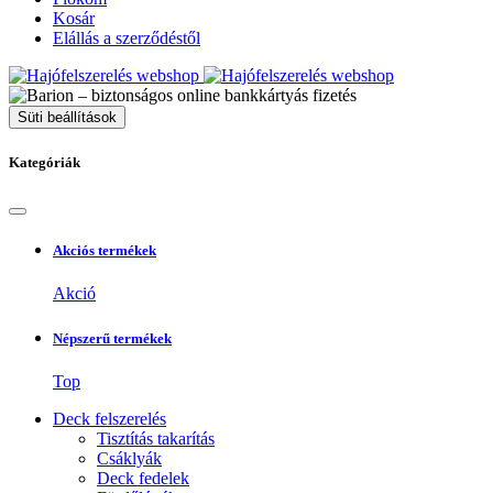
Kosár
Elállás a szerződéstől
Süti beállítások
Kategóriák
Akciós termékek
Akció
Népszerű termékek
Top
Deck felszerelés
Tisztítás takarítás
Csáklyák
Deck fedelek