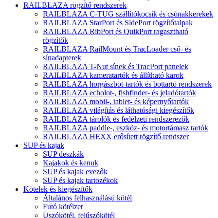
RAILBLAZA rögzítő rendszerek
RAILBLAZA C-TUG szállítókocsik és csónakkerekek
RAILBLAZA StarPort és SidePort rögzítőtalpak
RAILBLAZA RibPort és QuikPort ragasztható
rögzítők
RAILBLAZA RailMount és TracLoader cső- és
sínadapterek
RAILBLAZA T-Nut sínek és TracPort panelek
RAILBLAZA kameratartók és állítható karok
RAILBLAZA horgászbot-tartók és bottartó rendszerek
RAILBLAZA echolot-, fishfinder- és jeladótartók
RAILBLAZA mobil-, tablet- és képernyőtartók
RAILBLAZA világítás és láthatósági kiegészítők
RAILBLAZA tárolók és fedélzeti rendszerezők
RAILBLAZA paddle-, eszköz- és motortámasz tartók
RAILBLAZA HEXX erősített rögzítő rendszer
SUP és kajak
SUP deszkák
Kajakok és kenuk
SUP és kajak evezők
SUP és kajak tartozékok
Kötelek és kiegészítők
Általános felhasználású kötél
Futó kötélzet
Úszókötél, felúszókötél