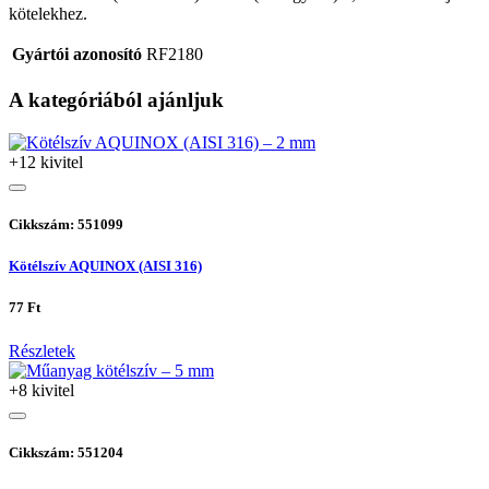
kötelekhez.
Gyártói azonosító
RF2180
A kategóriából ajánljuk
+12 kivitel
Cikkszám: 551099
Kötélszív AQUINOX (AISI 316)
77 Ft
Részletek
+8 kivitel
Cikkszám: 551204