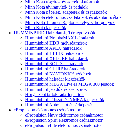
Minn Kota rögzítők és szerelőplatformok
Minn Kota távirányítók és pedálok
Minn Kota kábelek, adapterek és csatlakozók
Minn Kota elektromos csatlakozók és akkutartozékok
Minn Kota Talon és Raptor sekélyvízi horgonyok
Minn Kota kiegészítők
HUMMINBIRD Halradarok, Térképolvasók
Humminbird PiranhaMAX halradarok
Humminbird HDR mélységmérők
Humminbird APEX halradarok
Humminbird HELIX halradarok
Humminbird XPLORE halradarok
Humminbird SOLIX halradarok
Humminbird CHIRP hajóradarok
Humminbird NAVIONICS térképek
Humminbird halradar kiegészítők
Humminbird MEGA Live és MEGA 360 jeladók
Humminbird jeladók és szenzorok
Horgászbot tartók radarfej tartók
Humminbird hálózati és NMEA kiegészítők
Humminbird AutoChart és térképezés
ePropulsion elektromos csónakmotor
ePropulsion Navy elektromos csónakmotor
ePropulsion Spirit elektromos csónakmotor
ePropulsion eLite elektromos csónakmotor