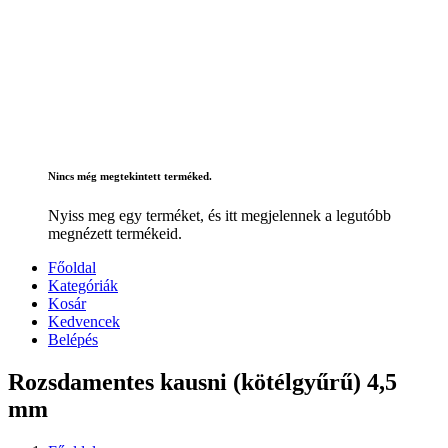
Nincs még megtekintett terméked.
Nyiss meg egy terméket, és itt megjelennek a legutóbb
megnézett termékeid.
Főoldal
Kategóriák
Kosár
Kedvencek
Belépés
Rozsdamentes kausni (kötélgyűrű) 4,5
mm