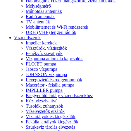
Hajómagnók HI-FI, hangszórók, vízhatlan tokok
Mélységmérő
Műholdas antennák
Rádió antennák
TV antennák
Mobilinternet és Wi-Fi rendszerek
URH (VHF) tengeri rádiók
Vízrendszerek
Impeller kerekek
Vízszűrők, víztisztítók
Fenékvíz szivattyúk
Vízpumpa automata kapcsolók
FLOJET pumpa
Jabsco vízpumpa
JOHNSON vízpumpa
Levegőztető és oxigénpumpák
Macerátor - fekália pumpa
IMPELLER pumpa
Kiegyenlítő tartály vízrendszerekhez
Kézi vízszivattyú
Tusolók, zuhanyzók
Vízelvezetők elzárók
Víztartályok és kiegészítők
Fekália tartályok kiegészítők
Szürkevíz tárolás elvezetés