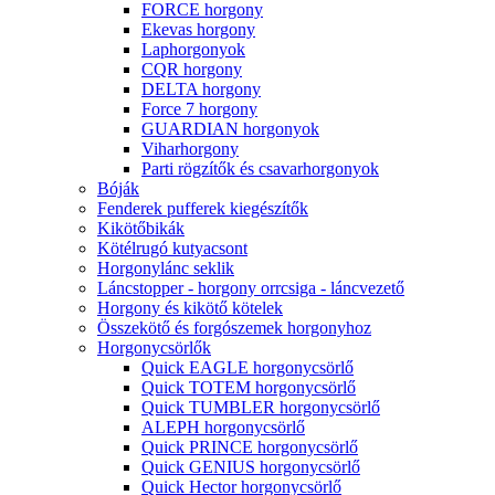
FORCE horgony
Ekevas horgony
Laphorgonyok
CQR horgony
DELTA horgony
Force 7 horgony
GUARDIAN horgonyok
Viharhorgony
Parti rögzítők és csavarhorgonyok
Bóják
Fenderek pufferek kiegészítők
Kikötőbikák
Kötélrugó kutyacsont
Horgonylánc seklik
Láncstopper - horgony orrcsiga - láncvezető
Horgony és kikötő kötelek
Összekötő és forgószemek horgonyhoz
Horgonycsörlők
Quick EAGLE horgonycsörlő
Quick TOTEM horgonycsörlő
Quick TUMBLER horgonycsörlő
ALEPH horgonycsörlő
Quick PRINCE horgonycsörlő
Quick GENIUS horgonycsörlő
Quick Hector horgonycsörlő