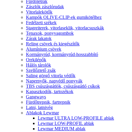
Fürdőlétrák
Zászlók zászlórudak
Vitorlalekötők
Kampók OLIVE-CLIP-ek gumikötélhez
Fedélzeti székek
Stagreiterek, vitorlaseklik, vitorlacsuszkák
Tenaxok, ponyvagombok
Zárak lakatok
Reling csövek és kiegészítők
Alumínium csövek
Kormányrúd, kormányrúd-hosszabbító
Orrkilépők
Hálós tárolók
Szellőztető zsák
Saling görgő vitorla védők
Napernyők, napvédő ponyvák
TBS csúszásgátlók, csúszásgátló csíkok
Kapaszkodók, tartozékok
Gangways
Fürdőtrepnik, fartrepnik
Latni, latnivég
Ablakok Lewmar
Lewmar ULTRA LOW-PROFILE ablak
Lewmar LOW-PROFIL ablak
Lewmar MEDIUM ablak