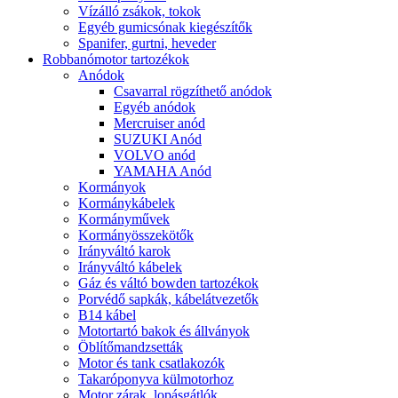
Vízálló zsákok, tokok
Egyéb gumicsónak kiegészítők
Spanifer, gurtni, heveder
Robbanómotor tartozékok
Anódok
Csavarral rögzíthető anódok
Egyéb anódok
Mercruiser anód
SUZUKI Anód
VOLVO anód
YAMAHA Anód
Kormányok
Kormánykábelek
Kormányművek
Kormányösszekötők
Irányváltó karok
Irányváltó kábelek
Gáz és váltó bowden tartozékok
Porvédő sapkák, kábelátvezetők
B14 kábel
Motortartó bakok és állványok
Öblítőmandzsetták
Motor és tank csatlakozók
Takaróponyva külmotorhoz
Motor zárak, lopásgátlók