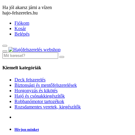
Ha jól akarsz járni a vízen
hajo-felszereles.hu
Fiókom
Kosár
Belépés
Kiemelt kategóriák
Deck felszerelés
Biztonsági és mentőfelszerelések
Horgonyzás és kikötés
Hajó és csónakkiegészítők
Robbanómotor tartozékok
Rozsdamentes veretek, kiegészítők
Hívjon minket