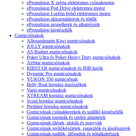
ePropulsion X széria elektromos csónakmotor
ePropulsion Pod Drive elektromos motor
ePropulsion I-széria belső elektromos motor
ePropulsion akkumulátorok és töltők
ePropulsion propellerek és alkatrészek
ePropulsion kiegészítők
Gumicsónakok
Allroundmarin Kiwi gumicsónakok
JOLLY gumicsónakok
AS Budget gumicsónakok
Poker Ultra és Poker Heavy Duty gumicsónakok
AirStar gumicsónakok
RIBSTAR gumicsónakok és RIB hajók
Dynamic Pro gumicsónakok
YUKON 350 gumicsónak
Belly Boat horgász úszószékek
Vario gumicsónakok
XTREAM horgász gumicsónakok
Scout horgász gumicsónakok
Predator horgász gumicsónakok
Gumicsónak csónakkerekek és szállító kiegészítők
Gumicsónak pumpák és szelep adapterek
Gumicsónak ülések, táskák és ponyvák
Gumicsónak javítókészletek, ragasztók és ápolószerek
Gumicsónak padlók, ülőpadok és pótalkatrészek