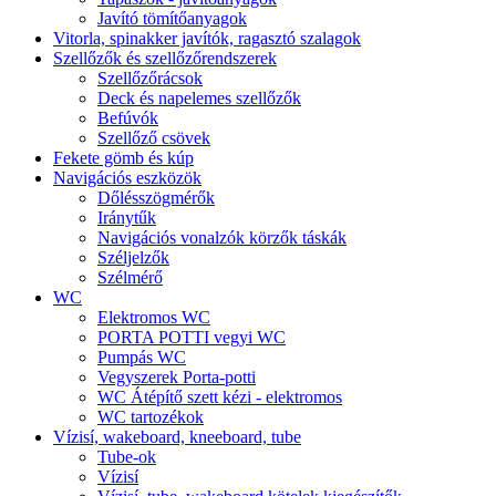
Javító tömítőanyagok
Vitorla, spinakker javítók, ragasztó szalagok
Szellőzők és szellőzőrendszerek
Szellőzőrácsok
Deck és napelemes szellőzők
Befúvók
Szellőző csövek
Fekete gömb és kúp
Navigációs eszközök
Dőlésszögmérők
Iránytűk
Navigációs vonalzók körzők táskák
Széljelzők
Szélmérő
WC
Elektromos WC
PORTA POTTI vegyi WC
Pumpás WC
Vegyszerek Porta-potti
WC Átépítő szett kézi - elektromos
WC tartozékok
Vízisí, wakeboard, kneeboard, tube
Tube-ok
Vízisí