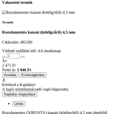
Választott termék
Termék
Rozsdamentes kausni (kötélgyűrű) 4,5 mm
Cikkszám:
482180
Várható szállítási idő: 4-6 munkanap
Ár:
2 471 Ft
Nettó ár:
1 946 Ft
Kosárba
Kívánságlistára
⚓
Kérdezd a Kapitányt
A hajós terméktanácsadó segít eligazodni.
Kapitány megnyitása
Leírás
Rozsdamentes (NIROSTA) kausni (kötélgyűrű) 4,5 mm átmérőjű