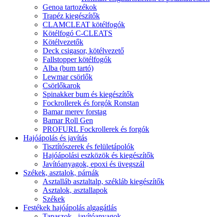
Genoa tartozékok
Trapéz kiegészítők
CLAMCLEAT kötélfogók
Kötélfogó C-CLEATS
Kötélvezetők
Deck csigasor, kötélvezető
Fallstopper kötélfogók
Alba (bum tartó)
Lewmar csörlők
Csörlőkarok
Spinakker bum és kiegészítők
Fockrollerek és forgók Ronstan
Bamar merev forstag
Bamar Roll Gen
PROFURL Fockrollerek és forgók
Hajóápolás és javítás
Tisztítószerek és felületápolók
Hajóápolási eszközök és kiegészítők
Javítóanyagok, epoxi és üvegszál
Székek, asztalok, párnák
Asztalláb asztaltalp, székláb kiegészítők
Asztalok, asztallapok
Székek
Festékek hajóápolás algagátlás
Tapaszok - javítóanyagok