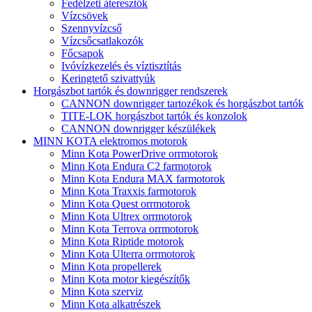
Fedélzeti áteresztők
Vízcsövek
Szennyvízcső
Vízcsőcsatlakozók
Főcsapok
Ivóvízkezelés és víztisztítás
Keringtető szivattyúk
Horgászbot tartók és downrigger rendszerek
CANNON downrigger tartozékok és horgászbot tartók
TITE-LOK horgászbot tartók és konzolok
CANNON downrigger készülékek
MINN KOTA elektromos motorok
Minn Kota PowerDrive orrmotorok
Minn Kota Endura C2 farmotorok
Minn Kota Endura MAX farmotorok
Minn Kota Traxxis farmotorok
Minn Kota Quest orrmotorok
Minn Kota Ultrex orrmotorok
Minn Kota Terrova orrmotorok
Minn Kota Riptide motorok
Minn Kota Ulterra orrmotorok
Minn Kota propellerek
Minn Kota motor kiegészítők
Minn Kota szerviz
Minn Kota alkatrészek