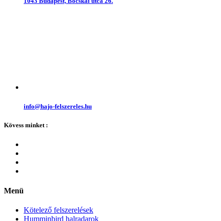
1043 Budapest, Bocskai utca 26.
info@hajo-felszereles.hu
Kövess minket :
Menü
Kötelező felszerelések
Humminbird halradarok