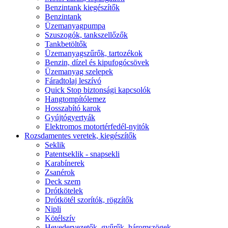
Benzintank kiegészítők
Benzintank
Üzemanyagpumpa
Szuszogók, tankszellőzők
Tankbetöltők
Üzemanyagszűrők, tartozékok
Benzin, dízel és kipufogócsövek
Üzemanyag szelepek
Fáradtolaj leszívó
Quick Stop biztonsági kapcsolók
Hangtompítólemez
Hosszabító karok
Gyújtógyertyák
Elektromos motortérfedél-nyitók
Rozsdamentes veretek, kiegészítők
Seklik
Patentseklik - snapsekli
Karabínerek
Zsanérok
Deck szem
Drótkötelek
Drótkötél szorítók, rögzítők
Nipli
Kötélszív
Hevedervezetők, gyűrűk, háromszögek