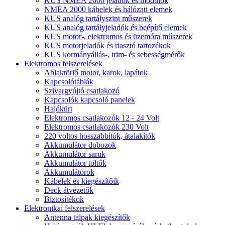
KUS NMEA 2000 jeladók és modulok
NMEA 2000 kábelek és hálózati elemek
KUS analóg tartályszint műszerek
KUS analóg tartályjeladók és beépítő elemek
KUS motor-, elektromos és üzemóra műszerek
KUS motorjeladók és riasztó tartozékok
KUS kormányállás-, trim- és sebességmérők
Elektromos felszerelések
Ablaktörlő motor, karok, lapátok
Kapcsolótáblák
Szivargyújtó csatlakozó
Kapcsolók kapcsoló panelek
Hajókürt
Elektromos csatlakozók 12 - 24 Volt
Elektromos csatlakozók 230 Volt
220 voltos hosszabbítók, átalakítók
Akkumulátor dobozok
Akkumulátor saruk
Akkumulátor töltők
Akkumulátorok
Kábelek és kiegészítőik
Deck átvezetők
Biztosítékok
Elektronikai felszerelések
Antenna talpak kiegészítők