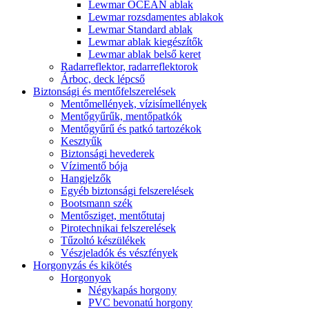
Lewmar OCEAN ablak
Lewmar rozsdamentes ablakok
Lewmar Standard ablak
Lewmar ablak kiegészítők
Lewmar ablak belső keret
Radarreflektor, radarreflektorok
Árboc, deck lépcső
Biztonsági és mentőfelszerelések
Mentőmellények, vízisímellények
Mentőgyűrűk, mentőpatkók
Mentőgyűrű és patkó tartozékok
Kesztyűk
Biztonsági hevederek
Vízimentő bója
Hangjelzők
Egyéb biztonsági felszerelések
Bootsmann szék
Mentősziget, mentőtutaj
Pirotechnikai felszerelések
Tűzoltó készülékek
Vészjeladók és vészfények
Horgonyzás és kikötés
Horgonyok
Négykapás horgony
PVC bevonatú horgony