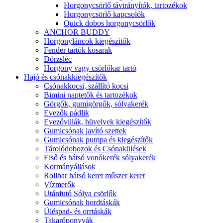
Horgonycsörlő távirányítók, tartozékok
Horgonycsörlő kapcsolók
Quick dobos horgonycsörlők
ANCHOR BUDDY
Horgonyláncok kiegészítők
Fender tartók kosarak
Dörzsléc
Horgony vagy csörlőkar tartó
Hajó és csónakkiegészítők
Csónakkocsi, szállító kocsi
Bimini naptetők és tartozékok
Görgők, gumigörgők, sólyakerék
Evezők pádlik
Evezővillák, hüvelyek kiegészítők
Gumicsónak javító szettek
Gumicsónak pumpa és kiegészítők
Tárolódobozok és Csónakülések
Első és hátsó vonókerék sólyakerék
Kormányállások
Rollbar hátsó keret műszer keret
Vízmerők
Utánfutó Sólya csörlők
Gumicsónak hordtáskák
Üléspad- és orrtáskák
Takaróponyvák