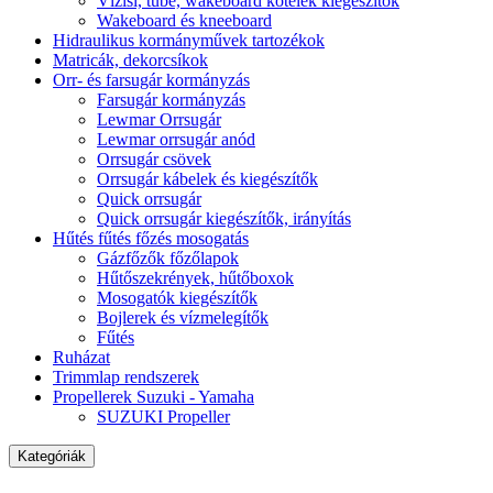
Vízisí, tube, wakeboard kötelek kiegészítők
Wakeboard és kneeboard
Hidraulikus kormányművek tartozékok
Matricák, dekorcsíkok
Orr- és farsugár kormányzás
Farsugár kormányzás
Lewmar Orrsugár
Lewmar orrsugár anód
Orrsugár csövek
Orrsugár kábelek és kiegészítők
Quick orrsugár
Quick orrsugár kiegészítők, irányítás
Hűtés fűtés főzés mosogatás
Gázfőzők főzőlapok
Hűtőszekrények, hűtőboxok
Mosogatók kiegészítők
Bojlerek és vízmelegítők
Fűtés
Ruházat
Trimmlap rendszerek
Propellerek Suzuki - Yamaha
SUZUKI Propeller
Kategóriák