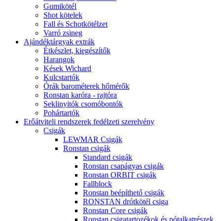
Gumikötél
Shot kötelek
Fall és Schotkötélzet
Varró zsineg
Ajándéktárgyak extrák
Étkészlet, kiegészítők
Harangok
Kések Wichard
Kulcstartók
Órák barométerek hőmérők
Ronstan karóra - rajtóra
Seklinyitók csomóbontók
Pohártartók
Erőátviteli rendszerek fedélzeti szerelvény
Csigák
LEWMAR Csigák
Ronstan csigák
Standard csigák
Ronstan csapágyas csigák
Ronstan ORBIT csigák
Fallblock
Ronstan beépíthető csigák
RONSTAN drótkötél csiga
Ronstan Core csigák
Ronstan csigatartozékok és pótalkatrészek