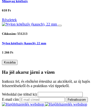
Műanyag kötélszív
610 Ft
Részletek
Cikkszám: 551213
Nylon kötélszív (kausch), 22 mm
1 266 Ft
Kosárba
Ha jól akarsz járni a vízen
Iratkozz fel, és elsőként értesülsz az akciókról, az új hajós
felszerelésekről és a praktikus vízi tippekről.
Weboldal (ne töltsd ki)
E-mail cím
Feliratkozom