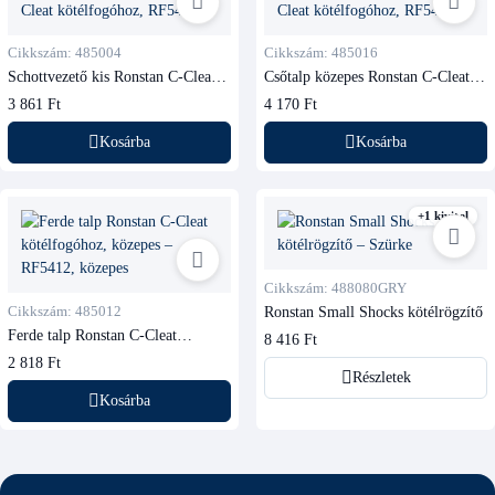
Cikkszám: 485004
Cikkszám: 485016
Schottvezető kis Ronstan C-Cleat
Csőtalp közepes Ronstan C-Cleat
kötélfogóhoz, RF5404
kötélfogóhoz, RF5416
3 861 Ft
4 170 Ft
Kosárba
Kosárba
+1 kivitel
Cikkszám: 488080GRY
Cikkszám: 485012
Ronstan Small Shocks kötélrögzítő
Ferde talp Ronstan C-Cleat
8 416 Ft
kötélfogóhoz, közepes
2 818 Ft
Részletek
Kosárba