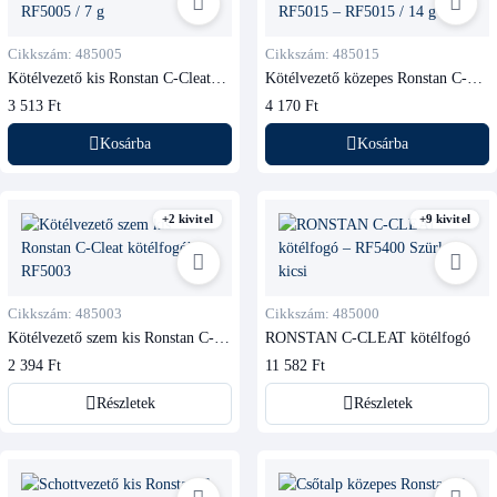
Cikkszám: 485005
Cikkszám: 485015
Kötélvezető kis Ronstan C-Cleat
Kötélvezető közepes Ronstan C-
kötélfogóhoz, RF5005
Cleat kötélfogóhoz, RF5015
3 513 Ft
4 170 Ft
Kosárba
Kosárba
+2 kivitel
+9 kivitel
Cikkszám: 485003
Cikkszám: 485000
Kötélvezető szem kis Ronstan C-
RONSTAN C-CLEAT kötélfogó
Cleat kötélfogóhoz, RF5003
2 394 Ft
11 582 Ft
Részletek
Részletek