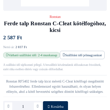
Ronstan
Ferde talp Ronstan C-Cleat kötélfogóhoz,
kicsi
2 587 Ft
Nettó ár:
2 037 Ft
Várható szállítási idő: 2-4 munkanap
Szállítási idő jelmagyarázat
A szállítási idő tájékoztató jellegű. A beszállítói készletadatok időszakosan frissülnek,
ezért ritka esetben eltérés vagy csúszás előfordulhat.
Ronstan RF5402 ferde talp kicsi méretű C-Cleat kötélfogó megdöntött
felszereléséhez. Ellenlemezzel együtt használható, és olyan helyen
előnyös, ahol a kötél bevezetési szögéhez döntött kötélfogó szükséges.
Kosárba