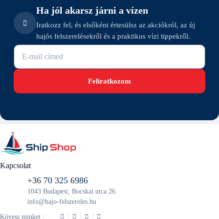
Ha jól akarsz járni a vízen
Iratkozz fel, és elsőként értesülsz az akciókról, az új
hajós felszerelésekről és a praktikus vízi tippekről.
E-mail cím
Feliratkozom
Kapcsolat
+36 70 325 6986
1043 Budapest, Bocskai utca 26.
info@hajo-felszereles.hu
Kövess minket :