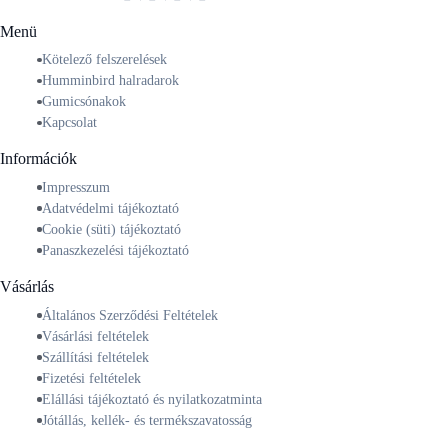
Menü
Kötelező felszerelések
Humminbird halradarok
Gumicsónakok
Kapcsolat
Információk
Impresszum
Adatvédelmi tájékoztató
Cookie (süti) tájékoztató
Panaszkezelési tájékoztató
Vásárlás
Általános Szerződési Feltételek
Vásárlási feltételek
Szállítási feltételek
Fizetési feltételek
Elállási tájékoztató és nyilatkozatminta
Jótállás, kellék- és termékszavatosság