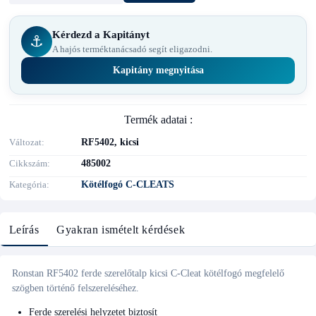
Kérdezd a Kapitányt
⚓
A hajós terméktanácsadó segít eligazodni.
Kapitány megnyitása
Termék adatai :
Változat
RF5402, kicsi
Cikkszám
485002
Kategória
Kötélfogó C-CLEATS
Leírás
Gyakran ismételt kérdések
Ronstan RF5402 ferde szerelőtalp kicsi C-Cleat kötélfogó megfelelő
szögben történő felszereléséhez.
Ferde szerelési helyzetet biztosít