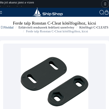
Ha jól akarsz járni a vízen
hajo-felszereles.hu
Ferde talp Ronstan C-Cleat kötélfogóhoz, kicsi
Főoldal
Erőátviteli rendszerek fedélzeti szerelvény
Kötélfogó C-CLEATS
Ferde talp Ronstan C-Cleat kötélfogóhoz, kicsi