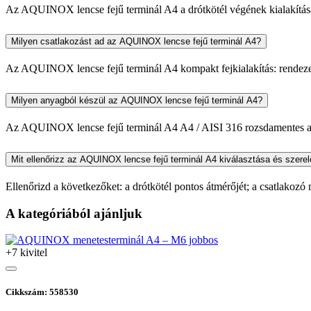
Az AQUINOX lencse fejű terminál A4 a drótkötél végének kialakításáh
Milyen csatlakozást ad az AQUINOX lencse fejű terminál A4?
Az AQUINOX lencse fejű terminál A4 kompakt fejkialakítás: rendezett
Milyen anyagból készül az AQUINOX lencse fejű terminál A4?
Az AQUINOX lencse fejű terminál A4 A4 / AISI 316 rozsdamentes acélb
Mit ellenőrizz az AQUINOX lencse fejű terminál A4 kiválasztása és szerel
Ellenőrizd a következőket: a drótkötél pontos átmérőjét; a csatlakozó mé
A kategóriából ajánljuk
+7 kivitel
Cikkszám: 558530