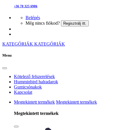
+36 70 325 6986
Belépés
Még nincs fiókod?
Regisztrálj itt.
KATEGÓRIÁK
KATEGÓRIÁK
Menu
Kötelező felszerelések
Humminbird halradarok
Gumicsónakok
Kapcsolat
Megtekintett termékek
Megtekintett termékek
Megtekintett termékek