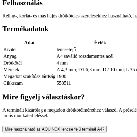
Felhasználás
Reling-, korlát- és más hajós drótköteles szerelésekhez használható, ha
Termékadatok
Adat
Érték
Kivitel
lencsefejű
Anyag
A4 saválló rozsdamentes acél
Drótkötél
4 mm
Méretek
A 4,3 mm; D1 6,3 mm; D2 10 mm; L 35
Megadott szakítószilárdság
1900
Cikkszám
558511
Mire figyelj választáskor?
A terminált kizárólag a megadott drótkötélmérethez válaszd. A présel
tartós munkaterheléssel.
Mire használható az AQUINOX lencse fejű terminál A4?