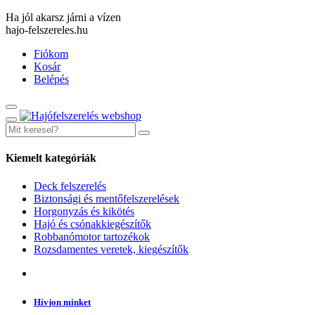
Ha jól akarsz járni a vízen
hajo-felszereles.hu
Fiókom
Kosár
Belépés
Kiemelt kategóriák
Deck felszerelés
Biztonsági és mentőfelszerelések
Horgonyzás és kikötés
Hajó és csónakkiegészítők
Robbanómotor tartozékok
Rozsdamentes veretek, kiegészítők
Hívjon minket