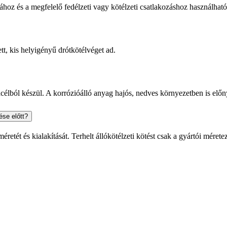
oz és a megfelelő fedélzeti vagy kötélzeti csatlakozáshoz használható
, kis helyigényű drótkötélvéget ad.
ól készül. A korrózióálló anyag hajós, nedves környezetben is előnyös,
ése előtt?
retét és kialakítását. Terhelt állókötélzeti kötést csak a gyártói méretez