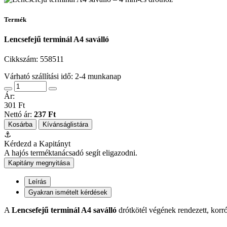
Termék
Lencsefejű terminál A4 saválló
Cikkszám:
558511
Várható szállítási idő: 2-4 munkanap
Ár:
301 Ft
Nettó ár:
237 Ft
Kosárba
Kívánságlistára
⚓
Kérdezd a Kapitányt
A hajós terméktanácsadó segít eligazodni.
Kapitány megnyitása
Leírás
Gyakran ismételt kérdések
A
Lencsefejű terminál A4 saválló
drótkötél végének rendezett, korróz