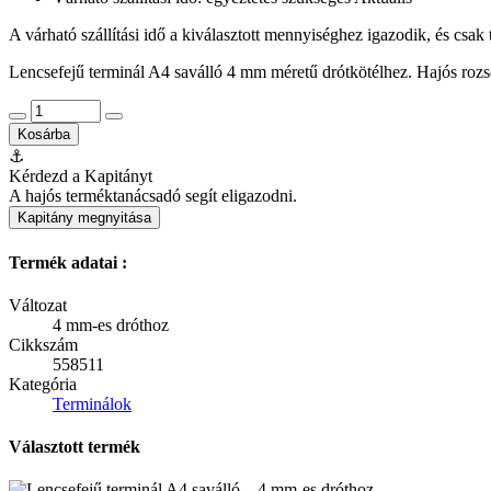
A várható szállítási idő a kiválasztott mennyiséghez igazodik, és csak
Lencsefejű terminál A4 saválló 4 mm méretű drótkötélhez. Hajós rozsda
Kosárba
⚓
Kérdezd a Kapitányt
A hajós terméktanácsadó segít eligazodni.
Kapitány megnyitása
Termék adatai :
Változat
4 mm-es dróthoz
Cikkszám
558511
Kategória
Terminálok
Választott termék