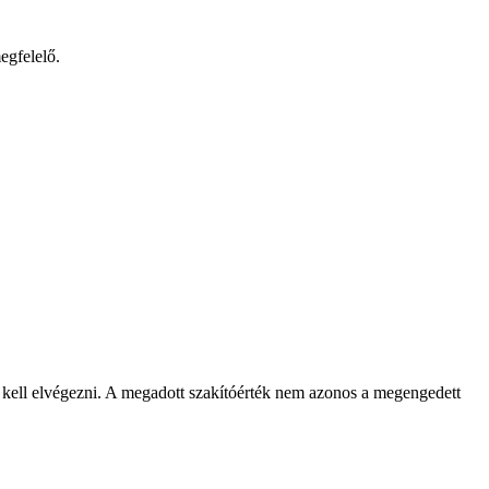
egfelelő.
l kell elvégezni. A megadott szakítóérték nem azonos a megengedett