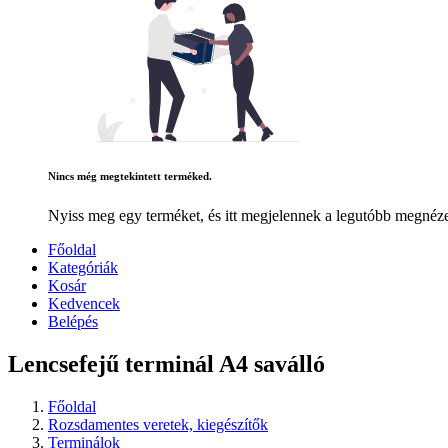
Nincs még megtekintett terméked.
Nyiss meg egy terméket, és itt megjelennek a legutóbb megnéze
Főoldal
Kategóriák
Kosár
Kedvencek
Belépés
Lencsefejű terminál A4 saválló
Főoldal
Rozsdamentes veretek, kiegészítők
Terminálok