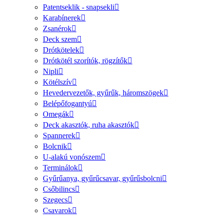
Patentseklik - snapsekli
Karabínerek
Zsanérok
Deck szem
Drótkötelek
Drótkötél szorítók, rögzítők
Nipli
Kötélszív
Hevedervezetők, gyűrűk, háromszögek
Belépőfogantyú
Omegák
Deck akasztók, ruha akasztók
Spannerek
Bolcnik
U-alakú vonószem
Terminálok
Gyűrűanya, gyűrűcsavar, gyűrűsbolcni
Csőbilincs
Szegecs
Csavarok