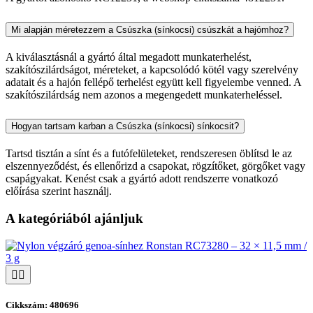
Mi alapján méretezzem a Csúszka (sínkocsi) csúszkát a hajómhoz?
A kiválasztásnál a gyártó által megadott munkaterhelést,
szakítószilárdságot, méreteket, a kapcsolódó kötél vagy szerelvény
adatait és a hajón fellépő terhelést együtt kell figyelembe venned. A
szakítószilárdság nem azonos a megengedett munkaterheléssel.
Hogyan tartsam karban a Csúszka (sínkocsi) sínkocsit?
Tartsd tisztán a sínt és a futófelületeket, rendszeresen öblítsd le az
elszennyeződést, és ellenőrizd a csapokat, rögzítőket, görgőket vagy
csapágyakat. Kenést csak a gyártó adott rendszerre vonatkozó
előírása szerint használj.
A kategóriából ajánljuk
Cikkszám: 480696