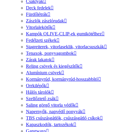
Csáklyák
Deck fedelek
Fürdőlétrák
Zászlók zászlórudak
Vitorlalekötők
Kampók OLIVE-CLIP-ek gumikötélhez
Fedélzeti székek
Stagreiterek, vitorlaseklik, vitorlacsuszkák
Tenaxok, ponyvagombok
Zárak lakatok
Reling csövek és kiegészítők
Alumínium csövek
Kormányrúd, kormányrúd-hosszabbító
Orrkilépők
Hálós tárolók
Szellőztető zsák
Saling görgő vitorla védők
Napernyők, napvédő ponyvák
TBS csúszásgátlók, csúszásgátló csíkok
Kapaszkodók, tartozékok
Gangways