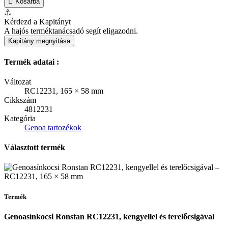
Kosárba
⚓
Kérdezd a Kapitányt
A hajós terméktanácsadó segít eligazodni.
Kapitány megnyitása
Termék adatai :
Változat
RC12231, 165 × 58 mm
Cikkszám
4812231
Kategória
Genoa tartozékok
Választott termék
Termék
Genoasínkocsi Ronstan RC12231, kengyellel és terelőcsigával