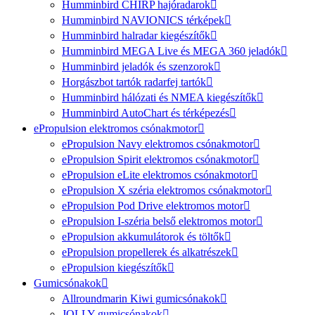
Humminbird CHIRP hajóradarok
Humminbird NAVIONICS térképek
Humminbird halradar kiegészítők
Humminbird MEGA Live és MEGA 360 jeladók
Humminbird jeladók és szenzorok
Horgászbot tartók radarfej tartók
Humminbird hálózati és NMEA kiegészítők
Humminbird AutoChart és térképezés
ePropulsion elektromos csónakmotor
ePropulsion Navy elektromos csónakmotor
ePropulsion Spirit elektromos csónakmotor
ePropulsion eLite elektromos csónakmotor
ePropulsion X széria elektromos csónakmotor
ePropulsion Pod Drive elektromos motor
ePropulsion I-széria belső elektromos motor
ePropulsion akkumulátorok és töltők
ePropulsion propellerek és alkatrészek
ePropulsion kiegészítők
Gumicsónakok
Allroundmarin Kiwi gumicsónakok
JOLLY gumicsónakok