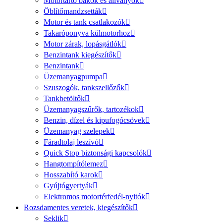
Motortartó bakok és állványok
Öblítőmandzsetták
Motor és tank csatlakozók
Takaróponyva külmotorhoz
Motor zárak, lopásgátlók
Benzintank kiegészítők
Benzintank
Üzemanyagpumpa
Szuszogók, tankszellőzők
Tankbetöltők
Üzemanyagszűrők, tartozékok
Benzin, dízel és kipufogócsövek
Üzemanyag szelepek
Fáradtolaj leszívó
Quick Stop biztonsági kapcsolók
Hangtompítólemez
Hosszabító karok
Gyújtógyertyák
Elektromos motortérfedél-nyitók
Rozsdamentes veretek, kiegészítők
Seklik