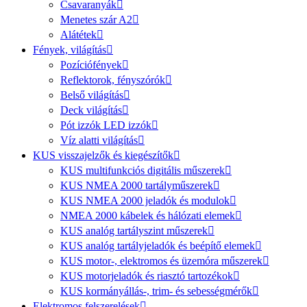
Csavaranyák
Menetes szár A2
Alátétek
Fények, világítás
Pozíciófények
Reflektorok, fényszórók
Belső világítás
Deck világítás
Pót izzók LED izzók
Víz alatti világítás
KUS visszajelzők és kiegészítők
KUS multifunkciós digitális műszerek
KUS NMEA 2000 tartályműszerek
KUS NMEA 2000 jeladók és modulok
NMEA 2000 kábelek és hálózati elemek
KUS analóg tartályszint műszerek
KUS analóg tartályjeladók és beépítő elemek
KUS motor-, elektromos és üzemóra műszerek
KUS motorjeladók és riasztó tartozékok
KUS kormányállás-, trim- és sebességmérők
Elektromos felszerelések