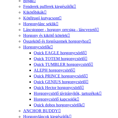
Bóják
Fenderek pufferek kiegészítők
Kikötőbikák
Kötélrugó kutyacsont
Horgonylánc seklik
Láncstopper - horgony orrcsiga - láncvezető
Horgony és kikötő kötelek
Összekötő és forgószemek horgonyhoz
Horgonycsörlők
Quick EAGLE horgonycsörlő
Quick TOTEM horgonycsörlő
Quick TUMBLER horgonycsörlő
ALEPH horgonycsörlő
Quick PRINCE horgonycsörlő
Quick GENIUS horgonycsörlő
Quick Hector horgonycsörlő
Horgonycsörlő távirányítók, tartozékok
Horgonycsörlő kapcsolók
Quick dobos horgonycsörlők
ANCHOR BUDDY
Horgonyláncok kiegészítők