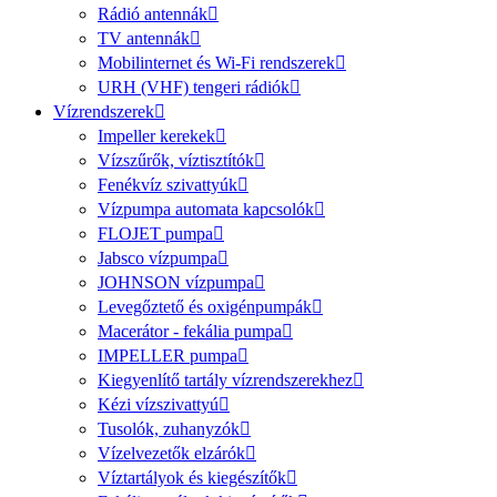
Rádió antennák
TV antennák
Mobilinternet és Wi-Fi rendszerek
URH (VHF) tengeri rádiók
Vízrendszerek
Impeller kerekek
Vízszűrők, víztisztítók
Fenékvíz szivattyúk
Vízpumpa automata kapcsolók
FLOJET pumpa
Jabsco vízpumpa
JOHNSON vízpumpa
Levegőztető és oxigénpumpák
Macerátor - fekália pumpa
IMPELLER pumpa
Kiegyenlítő tartály vízrendszerekhez
Kézi vízszivattyú
Tusolók, zuhanyzók
Vízelvezetők elzárók
Víztartályok és kiegészítők