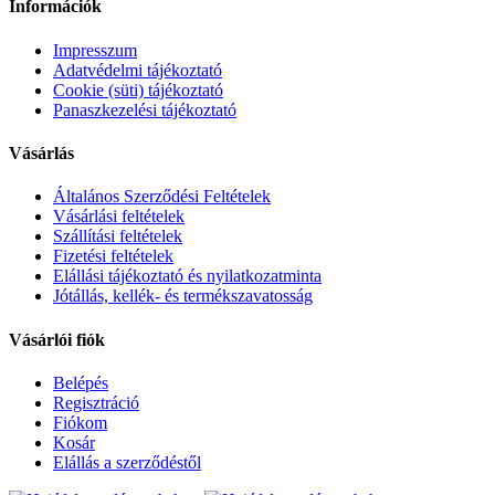
Információk
Impresszum
Adatvédelmi tájékoztató
Cookie (süti) tájékoztató
Panaszkezelési tájékoztató
Vásárlás
Általános Szerződési Feltételek
Vásárlási feltételek
Szállítási feltételek
Fizetési feltételek
Elállási tájékoztató és nyilatkozatminta
Jótállás, kellék- és termékszavatosság
Vásárlói fiók
Belépés
Regisztráció
Fiókom
Kosár
Elállás a szerződéstől