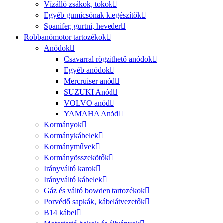
Vízálló zsákok, tokok
Egyéb gumicsónak kiegészítők
Spanifer, gurtni, heveder
Robbanómotor tartozékok
Anódok
Csavarral rögzíthető anódok
Egyéb anódok
Mercruiser anód
SUZUKI Anód
VOLVO anód
YAMAHA Anód
Kormányok
Kormánykábelek
Kormányművek
Kormányösszekötők
Irányváltó karok
Irányváltó kábelek
Gáz és váltó bowden tartozékok
Porvédő sapkák, kábelátvezetők
B14 kábel