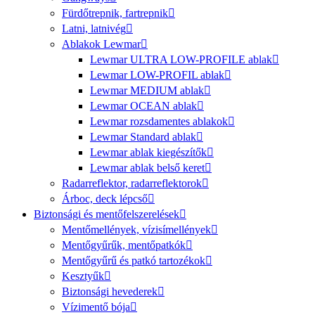
Fürdőtrepnik, fartrepnik
Latni, latnivég
Ablakok Lewmar
Lewmar ULTRA LOW-PROFILE ablak
Lewmar LOW-PROFIL ablak
Lewmar MEDIUM ablak
Lewmar OCEAN ablak
Lewmar rozsdamentes ablakok
Lewmar Standard ablak
Lewmar ablak kiegészítők
Lewmar ablak belső keret
Radarreflektor, radarreflektorok
Árboc, deck lépcső
Biztonsági és mentőfelszerelések
Mentőmellények, vízisímellények
Mentőgyűrűk, mentőpatkók
Mentőgyűrű és patkó tartozékok
Kesztyűk
Biztonsági hevederek
Vízimentő bója