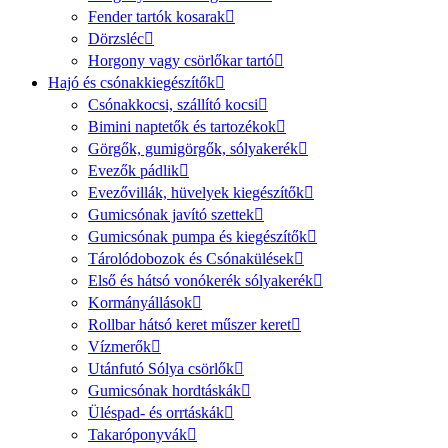
Fender tartók kosarak
Dörzsléc
Horgony vagy csörlőkar tartó
Hajó és csónakkiegészítők
Csónakkocsi, szállító kocsi
Bimini naptetők és tartozékok
Görgők, gumigörgők, sólyakerék
Evezők pádlik
Evezővillák, hüvelyek kiegészítők
Gumicsónak javító szettek
Gumicsónak pumpa és kiegészítők
Tárolódobozok és Csónakülések
Első és hátsó vonókerék sólyakerék
Kormányállások
Rollbar hátsó keret műszer keret
Vízmerők
Utánfutó Sólya csörlők
Gumicsónak hordtáskák
Üléspad- és orrtáskák
Takaróponyvák