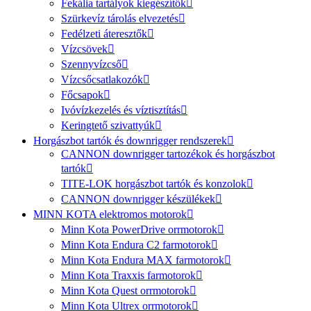
Fekália tartályok kiegészítők
Szürkevíz tárolás elvezetés
Fedélzeti áteresztők
Vízcsövek
Szennyvízcső
Vízcsőcsatlakozók
Főcsapok
Ivóvízkezelés és víztisztítás
Keringtető szivattyúk
Horgászbot tartók és downrigger rendszerek
CANNON downrigger tartozékok és horgászbot
tartók
TITE-LOK horgászbot tartók és konzolok
CANNON downrigger készülékek
MINN KOTA elektromos motorok
Minn Kota PowerDrive orrmotorok
Minn Kota Endura C2 farmotorok
Minn Kota Endura MAX farmotorok
Minn Kota Traxxis farmotorok
Minn Kota Quest orrmotorok
Minn Kota Ultrex orrmotorok