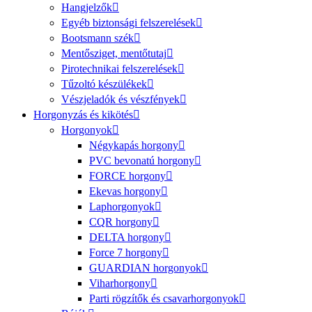
Hangjelzők
Egyéb biztonsági felszerelések
Bootsmann szék
Mentősziget, mentőtutaj
Pirotechnikai felszerelések
Tűzoltó készülékek
Vészjeladók és vészfények
Horgonyzás és kikötés
Horgonyok
Négykapás horgony
PVC bevonatú horgony
FORCE horgony
Ekevas horgony
Laphorgonyok
CQR horgony
DELTA horgony
Force 7 horgony
GUARDIAN horgonyok
Viharhorgony
Parti rögzítők és csavarhorgonyok