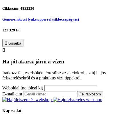
Cikkszám: 4852230
Genoa-sínkocsi lyukstopperrel (siklócsapágyas)
127 329 Ft
Kosárba
Ha jól akarsz járni a vízen
Iratkozz fel, és elsőként értesülsz az akciókról, az új hajós
felszerelésekről és a praktikus vízi tippekről.
Weboldal (ne töltsd ki)
E-mail cím
Feliratkozom
Kapcsolat