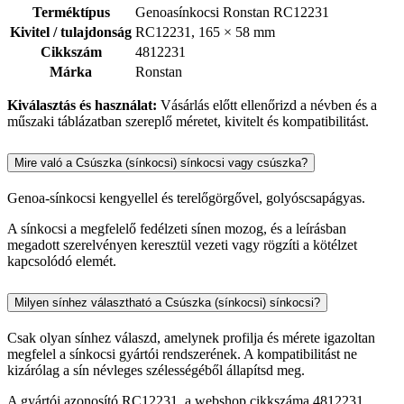
Terméktípus
Genoasínkocsi Ronstan RC12231
Kivitel / tulajdonság
RC12231, 165 × 58 mm
Cikkszám
4812231
Márka
Ronstan
Kiválasztás és használat:
Vásárlás előtt ellenőrizd a névben és a
műszaki táblázatban szereplő méretet, kivitelt és kompatibilitást.
Mire való a Csúszka (sínkocsi) sínkocsi vagy csúszka?
Genoa-sínkocsi kengyellel és terelőgörgővel, golyóscsapágyas.
A sínkocsi a megfelelő fedélzeti sínen mozog, és a leírásban
megadott szerelvényen keresztül vezeti vagy rögzíti a kötélzet
kapcsolódó elemét.
Milyen sínhez választható a Csúszka (sínkocsi) sínkocsi?
Csak olyan sínhez válaszd, amelynek profilja és mérete igazoltan
megfelel a sínkocsi gyártói rendszerének. A kompatibilitást ne
kizárólag a sín névleges szélességéből állapítsd meg.
A gyártói azonosító RC12231, a webshop cikkszáma 4812231.