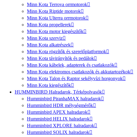
Minn Kota Terrova orrmotorok
Minn Kota Riptide motorok
Minn Kota Ulterra orrmotorok
Minn Kota propellerek
Minn Kota motor kiegészítők
Minn Kota szerviz
Minn Kota alkatrészek
Minn Kota rögzítők és szerelőplatformok
Minn Kota távirányítók és pedálok
Minn Kota kábelek, adapterek és csatlakozók
Minn Kota elektromos csatlakozók és akkutartozékok
Minn Kota Talon és Raptor sekélyvízi horgonyok
Minn Kota kiegészítők
HUMMINBIRD Halradarok, Térképolvasók
Humminbird PiranhaMAX halradarok
Humminbird HDR mélységmérők
Humminbird APEX halradarok
Humminbird HELIX halradarok
Humminbird XPLORE halradarok
Humminbird SOLIX halradarok