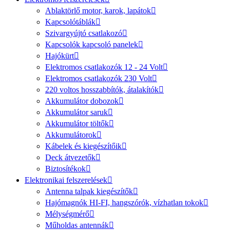
Ablaktörlő motor, karok, lapátok
Kapcsolótáblák
Szivargyújtó csatlakozó
Kapcsolók kapcsoló panelek
Hajókürt
Elektromos csatlakozók 12 - 24 Volt
Elektromos csatlakozók 230 Volt
220 voltos hosszabbítók, átalakítók
Akkumulátor dobozok
Akkumulátor saruk
Akkumulátor töltők
Akkumulátorok
Kábelek és kiegészítőik
Deck átvezetők
Biztosítékok
Elektronikai felszerelések
Antenna talpak kiegészítők
Hajómagnók HI-FI, hangszórók, vízhatlan tokok
Mélységmérő
Műholdas antennák