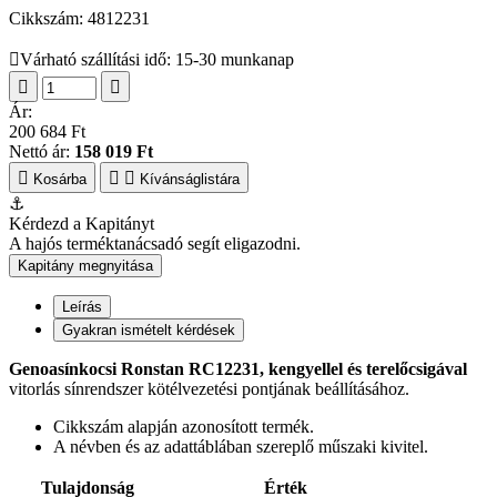
Cikkszám:
4812231
Várható szállítási idő: 15-30 munkanap
Ár:
200 684 Ft
Nettó ár:
158 019 Ft
Kosárba
Kívánságlistára
⚓
Kérdezd a Kapitányt
A hajós terméktanácsadó segít eligazodni.
Kapitány megnyitása
Leírás
Gyakran ismételt kérdések
Genoasínkocsi Ronstan RC12231, kengyellel és terelőcsigával
vitorlás sínrendszer kötélvezetési pontjának beállításához.
Cikkszám alapján azonosított termék.
A névben és az adattáblában szereplő műszaki kivitel.
Tulajdonság
Érték