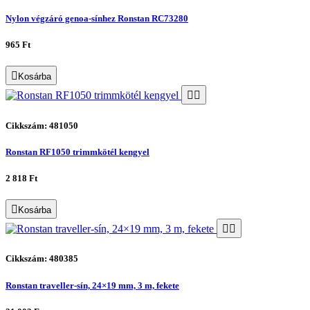
Nylon végzáró genoa-sínhez Ronstan RC73280
965 Ft
Kosárba
Cikkszám: 481050
Ronstan RF1050 trimmkötél kengyel
2 818 Ft
Kosárba
Cikkszám: 480385
Ronstan traveller-sín, 24×19 mm, 3 m, fekete