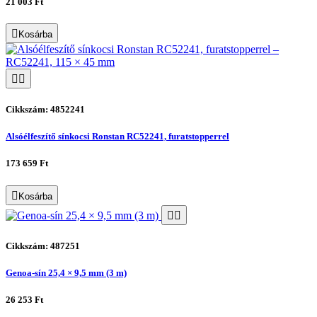
21 003 Ft
Kosárba
Cikkszám: 4852241
Alsóélfeszítő sínkocsi Ronstan RC52241, furatstopperrel
173 659 Ft
Kosárba
Cikkszám: 487251
Genoa-sín 25,4 × 9,5 mm (3 m)
26 253 Ft