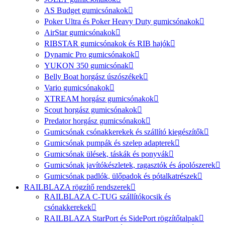
AS Budget gumicsónakok
Poker Ultra és Poker Heavy Duty gumicsónakok
AirStar gumicsónakok
RIBSTAR gumicsónakok és RIB hajók
Dynamic Pro gumicsónakok
YUKON 350 gumicsónak
Belly Boat horgász úszószékek
Vario gumicsónakok
XTREAM horgász gumicsónakok
Scout horgász gumicsónakok
Predator horgász gumicsónakok
Gumicsónak csónakkerekek és szállító kiegészítők
Gumicsónak pumpák és szelep adapterek
Gumicsónak ülések, táskák és ponyvák
Gumicsónak javítókészletek, ragasztók és ápolószerek
Gumicsónak padlók, ülőpadok és pótalkatrészek
RAILBLAZA rögzítő rendszerek
RAILBLAZA C-TUG szállítókocsik és
csónakkerekek
RAILBLAZA StarPort és SidePort rögzítőtalpak