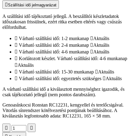
Szállítási idő jelmagyarázat
A szállítási idő tájékoztató jellegű. A beszállítói készletadatok
időszakosan frissülnek, ezért ritka esetben eltérés vagy csúszás
előfordulhat.
Várható szállítási idő: 1-2 munkanap
Aktuális
Várható szállítási idő: 2-4 munkanap
Aktuális
Várható szállítási idő: 4-6 munkanap
Aktuális
Korlátozott készlet. Várható szállítási idő: 4-6 munkanap
Aktuális
Várható szállítási idő: 15-30 munkanap
Aktuális
Várható szállítási idő: egyeztetés szükséges
Aktuális
A várható szállítási idő a kiválasztott mennyiséghez igazodik, és
csak tájékoztató jellegű (nem pontos darabszám).
Genoasínkocsi Ronstan RC12231, kengyellel és terelőcsigával.
Vitorlás sínrendszer kötélvezetési pontjának beállításához. A
kiválasztás legfontosabb adata: RC12231, 165 × 58 mm.