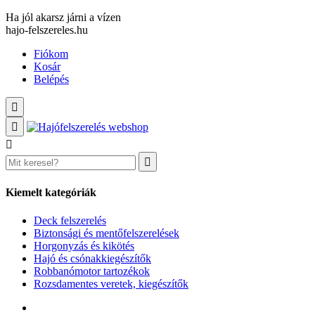
Ha jól akarsz járni a vízen
hajo-felszereles.hu
Fiókom
Kosár
Belépés
Kiemelt kategóriák
Deck felszerelés
Biztonsági és mentőfelszerelések
Horgonyzás és kikötés
Hajó és csónakkiegészítők
Robbanómotor tartozékok
Rozsdamentes veretek, kiegészítők