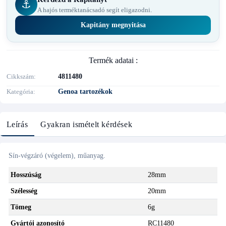
⚓
A hajós terméktanácsadó segít eligazodni.
Kapitány megnyitása
Termék adatai :
Cikkszám
4811480
Kategória
Genoa tartozékok
Leírás
Gyakran ismételt kérdések
Sín-végzáró (végelem), műanyag.
Hosszúság
28mm
Szélesség
20mm
Tömeg
6g
Gyártói azonosító
RC11480