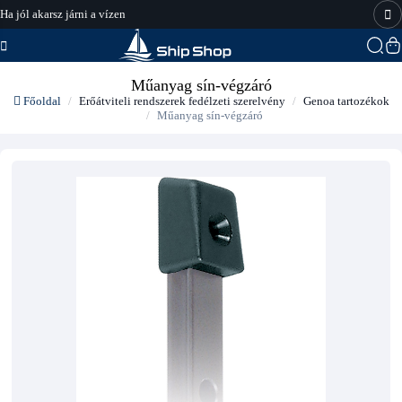
Ha jól akarsz járni a vízen
hajo-felszereles.hu
Műanyag sín-végzáró
Főoldal
Erőátviteli rendszerek fedélzeti szerelvény
Genoa tartozékok
Műanyag sín-végzáró