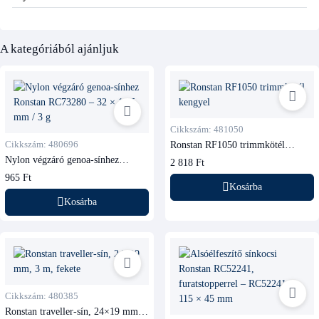
A kategóriából ajánljuk
Cikkszám: 481050
Cikkszám: 480696
Ronstan RF1050 trimmkötél
kengyel
Nylon végzáró genoa-sínhez
2 818 Ft
Ronstan RC73280
965 Ft
Kosárba
Kosárba
Cikkszám: 480385
Ronstan traveller-sín, 24×19 mm,