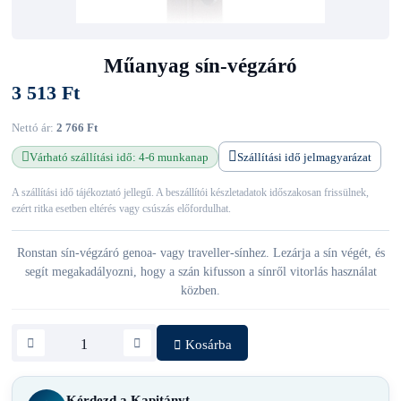
Műanyag sín-végzáró
3 513 Ft
Nettó ár:
2 766 Ft
Várható szállítási idő: 4-6 munkanap
Szállítási idő jelmagyarázat
A szállítási idő tájékoztató jellegű. A beszállítói készletadatok időszakosan frissülnek,
ezért ritka esetben eltérés vagy csúszás előfordulhat.
Ronstan sín-végzáró genoa- vagy traveller-sínhez. Lezárja a sín végét, és
segít megakadályozni, hogy a szán kifusson a sínről vitorlás használat
közben.
Kosárba
Kérdezd a Kapitányt