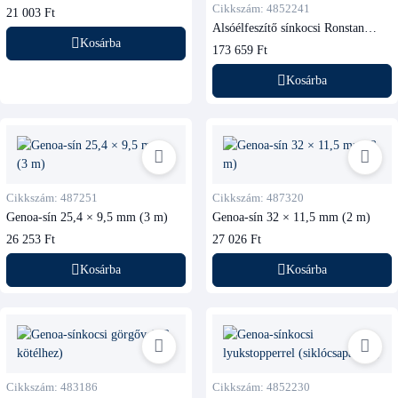
3 m, fekete
Cikkszám: 4852241
21 003 Ft
Alsóélfeszítő sínkocsi Ronstan
RC52241, furatstopperrel
Kosárba
173 659 Ft
Kosárba
Cikkszám: 487251
Cikkszám: 487320
Genoa-sín 25,4 × 9,5 mm (3 m)
Genoa-sín 32 × 11,5 mm (2 m)
26 253 Ft
27 026 Ft
Kosárba
Kosárba
Cikkszám: 483186
Cikkszám: 4852230