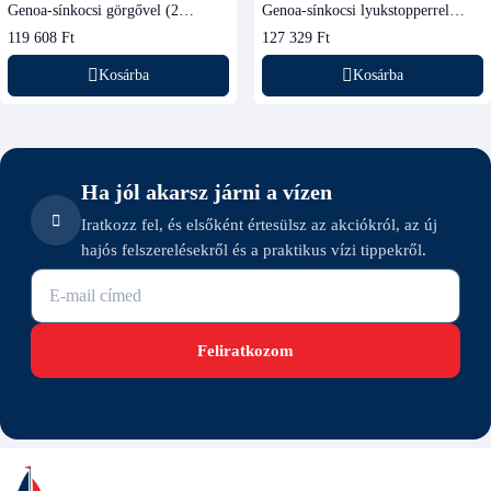
Genoa-sínkocsi görgővel (2
Genoa-sínkocsi lyukstopperrel
kötélhez)
(siklócsapágyas)
119 608 Ft
127 329 Ft
Kosárba
Kosárba
Ha jól akarsz járni a vízen
Iratkozz fel, és elsőként értesülsz az akciókról, az új
hajós felszerelésekről és a praktikus vízi tippekről.
E-mail cím
Feliratkozom