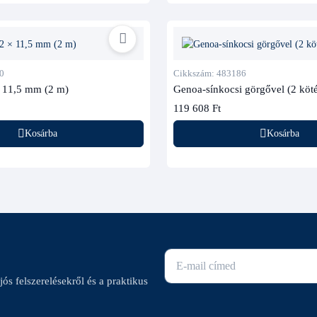
0
Cikkszám: 483186
 11,5 mm (2 m)
Genoa-sínkocsi görgővel (2 köt
119 608 Ft
Kosárba
Kosárba
E-mail cím
ajós felszerelésekről és a praktikus