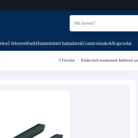
elező felszerelések
Humminbird halradarok
Gumicsónakok
Kapcsolat
m
Főoldal
Erőátviteli rendszerek fedélzeti s