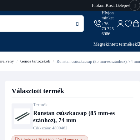
Fiókom
Kosár
Belépés
Hívjon
minket
+36
70 325
6986
Megtekintett termékek
zerelvény
Genoa tartozékok
Ronstan csúszkacsap (85 mm-es szánhoz), 74 mm
Választott termék
Termék
Ronstan csúszkacsap (85 mm-es
szánhoz), 74 mm
Cikkszám:
4800462
Várható szállítási idő: 15-30 munkanap