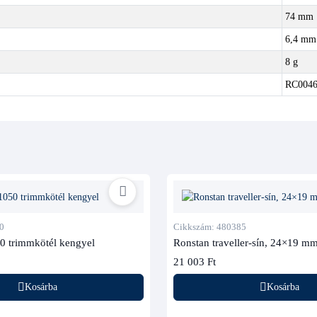
74 mm
6,4 mm
8 g
RC004
0
Cikkszám: 480385
0 trimmkötél kengyel
Ronstan traveller-sín, 24×19 mm
21 003 Ft
Kosárba
Kosárba