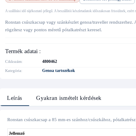
A szállítási idő tájékoztató jellegű. A beszállítói készletadatok időszakosan frissülnek, ezért
Ronstan csúszkacsap vagy szánkészlet genoa/traveller rendszerhez. A
rögzítesz vagy pontos méretű pótalkatrészt keresel.
Termék adatai :
Cikkszám
4800462
Kategória
Genoa tartozékok
Leírás
Gyakran ismételt kérdések
Ronstan csúszkacsap a 85 mm-es szánhoz/csúszkához, pótalkatrész
Jellemző