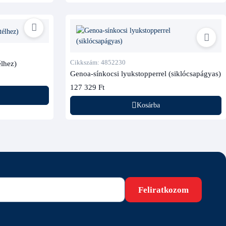
Cikkszám: 4852230
élhez)
Genoa-sínkocsi lyukstopperrel (siklócsapágyas)
127 329 Ft
Kosárba
Feliratkozom