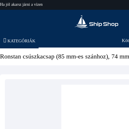
Ha jól akarsz járni a vízen
hajo-felszereles.hu
Köt
KATEGÓRIÁK
Ronstan csúszkacsap (85 mm-es szánhoz), 74 m