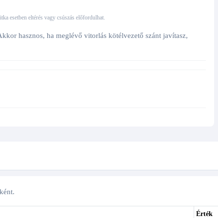
 ritka esetben eltérés vagy csúszás előfordulhat.
kkor hasznos, ha meglévő vitorlás kötélvezető szánt javítasz,
ként.
Érték