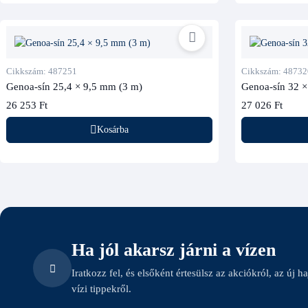
Cikkszám: 487251
Cikkszám: 48732
Genoa-sín 25,4 × 9,5 mm (3 m)
Genoa-sín 32 ×
26 253 Ft
27 026 Ft
Kosárba
Ha jól akarsz járni a vízen
Iratkozz fel, és elsőként értesülsz az akciókról, az új h
vízi tippekről.