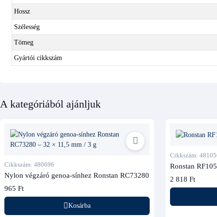
Hossz
Szélesség
Tömeg
Gyártói cikkszám
A kategóriából ajánljuk
Cikkszám: 48105
Cikkszám: 480696
Ronstan RF105
Nylon végzáró genoa-sínhez Ronstan RC73280
2 818 Ft
965 Ft
Kosárba