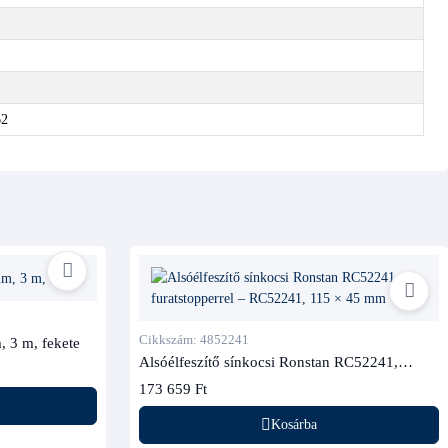
62
Cikkszám: 4852241
, 3 m, fekete
Alsóélfeszítő sínkocsi Ronstan RC52241,
furatstopperrel
173 659 Ft
Kosárba