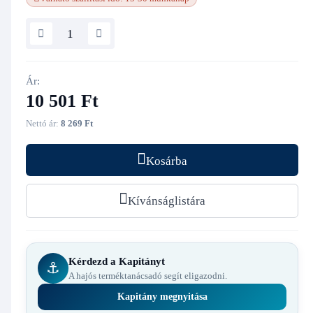
Ár:
10 501 Ft
Nettó ár:
8 269 Ft
Kosárba
Kívánságlistára
Kérdezd a Kapitányt
⚓
A hajós terméktanácsadó segít eligazodni.
Kapitány megnyitása