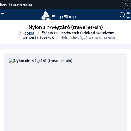
hajo-felszereles.hu
Nylon sín-végzáró (traveller-sín)
Erőátviteli rendszerek fedélzeti szerelvény
Főoldal
Genoa tartozékok
Nylon sín-végzáró (traveller-sín)