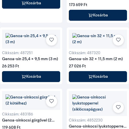
RC52241, furatstopperrel
Kosárba
173 659 Ft
Kosárba
Cikkszám: 487251
Cikkszám: 487320
Genoa-sín 25,4 × 9,5 mm (3 m)
Genoa-sín 32 × 11,5 mm (2 m)
26 253 Ft
27 026 Ft
Kosárba
Kosárba
Cikkszám: 483186
Genoa-sínkocsi görgővel (2
Cikkszám: 4852230
kötélhez)
Genoa-sínkocsi lyukstopperrel
119 608 Ft