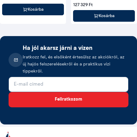
(siklócsapágyas)
127 329 Ft
Kosárba
Kosárba
Ha jól akarsz járni a vízen
Iratkozz fel, és elsőként értesülsz az akciókról, az
új hajós felszerelésekről és a praktikus vízi
tippekről.
E-mail cím
Feliratkozom