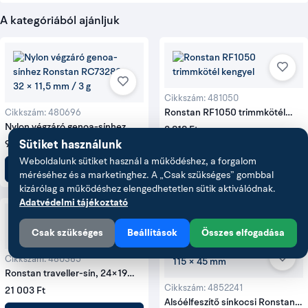
A kategóriából ajánljuk
Cikkszám: 481050
Ronstan RF1050 trimmkötél
Cikkszám: 480696
kengyel
Nylon végzáró genoa-sínhez
2 818 Ft
Ronstan RC73280
Sütiket használunk
965 Ft
Kosárba
Weboldalunk sütiket használ a működéshez, a forgalom
Kosárba
méréséhez és a marketinghez. A „Csak szükséges” gombbal
kizárólag a működéshez elengedhetetlen sütik aktiválódnak.
Adatvédelmi tájékoztató
Csak szükséges
Beállítások
Összes elfogadása
Cikkszám: 480385
Ronstan traveller-sín, 24×19
mm, 3 m, fekete
Cikkszám: 4852241
21 003 Ft
Alsóélfeszítő sínkocsi Ronstan