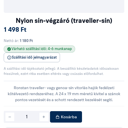
Nylon sín-végzáró (traveller-sín)
1 498 Ft
Nettó ár:
1 180 Ft
Várható szállítási idő: 4-6 munkanap
Szállítási idő jelmagyarázat
A szállítási idő tájékoztató jellegű. A beszállítói készletadatok időszakosan
frissülnek, ezért ritka esetben eltérés vagy csúszás előfordulhat.
Ronstan traveller- vagy genoa-sín vitorlás hajók fedélzeti
kötélvezető rendszeréhez. A 24 x 19 mm méretű kivitel a szánok
pontos vezetését és a schott rendezett kezelését segíti.
Kosárba