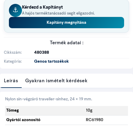
Kérdezd a Kapitányt
⚓
A hajós terméktanácsadó segít eligazodni.
Kapitány megnyitása
Termék adatai :
480388
Cikkszám
Genoa tartozékok
Kategória
Leírás
Gyakran ismételt kérdések
Nylon sín-végzáró traveller-sínhez, 24 × 19 mm.
Tömeg
10g
Gyártói azonosító
RC61980