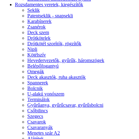
Rozsdamentes veretek, kiegészítők
Seklik
Patentseklik - snapsekli
Karabínerek
Zsanérok
Deck szem
Drótkötelek
Drótkötél szorítók, rögzítők
Nipli
Kötélszív
Hevedervezetők, gyűrűk, háromszögek
Belépőfogantyú
Omegák
Deck akasztók, ruha akasztók
Spannerek
Bolcnik
U-alakú vonószem
Terminálok
Gyűrűanya, gyűrűcsavar, gyűrűsbolcni
Csőbilincs
Szegecs
Csavarok
Csavaranyák
Menetes szár A2
Alátétek