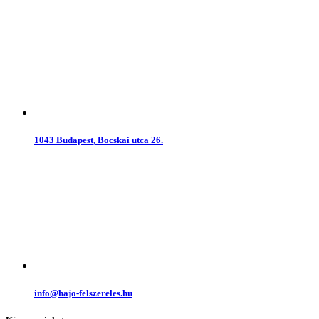
1043 Budapest, Bocskai utca 26.
info@hajo-felszereles.hu