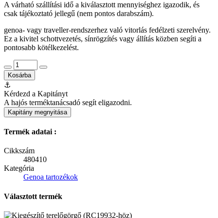
A várható szállítási idő a kiválasztott mennyiséghez igazodik, és
csak tájékoztató jellegű (nem pontos darabszám).
genoa- vagy traveller-rendszerhez való vitorlás fedélzeti szerelvény.
Ez a kivitel schottvezetés, sínrögzítés vagy állítás közben segíti a
pontosabb kötélkezelést.
Kosárba
⚓
Kérdezd a Kapitányt
A hajós terméktanácsadó segít eligazodni.
Kapitány megnyitása
Termék adatai :
Cikkszám
480410
Kategória
Genoa tartozékok
Választott termék