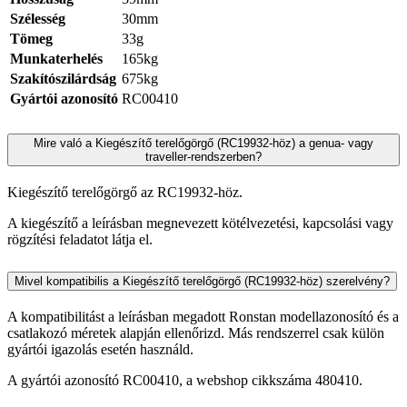
Szélesség
30mm
Tömeg
33g
Munkaterhelés
165kg
Szakítószilárdság
675kg
Gyártói azonosító
RC00410
Mire való a Kiegészítő terelőgörgő (RC19932-höz) a genua- vagy
traveller-rendszerben?
Kiegészítő terelőgörgő az RC19932-höz.
A kiegészítő a leírásban megnevezett kötélvezetési, kapcsolási vagy
rögzítési feladatot látja el.
Mivel kompatibilis a Kiegészítő terelőgörgő (RC19932-höz) szerelvény?
A kompatibilitást a leírásban megadott Ronstan modellazonosító és a
csatlakozó méretek alapján ellenőrizd. Más rendszerrel csak külön
gyártói igazolás esetén használd.
A gyártói azonosító RC00410, a webshop cikkszáma 480410.