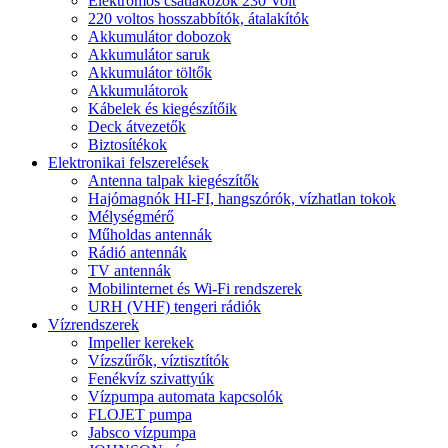
Elektromos csatlakozók 230 Volt
220 voltos hosszabbítók, átalakítók
Akkumulátor dobozok
Akkumulátor saruk
Akkumulátor töltők
Akkumulátorok
Kábelek és kiegészítőik
Deck átvezetők
Biztosítékok
Elektronikai felszerelések
Antenna talpak kiegészítők
Hajómagnók HI-FI, hangszórók, vízhatlan tokok
Mélységmérő
Műholdas antennák
Rádió antennák
TV antennák
Mobilinternet és Wi-Fi rendszerek
URH (VHF) tengeri rádiók
Vízrendszerek
Impeller kerekek
Vízszűrők, víztisztítók
Fenékvíz szivattyúk
Vízpumpa automata kapcsolók
FLOJET pumpa
Jabsco vízpumpa