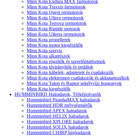
Minn Kota Endura MAX farmotorok
Minn Kota Traxxis farmotorok
Minn Kota Quest orrmotorok
Minn Kota Ultrex orrmotorok
Minn Kota Terrova orrmotorok
Minn Kota Riptide motorok
Minn Kota Ulterra orrmotorok
Minn Kota propellerek
Minn Kota motor kiegészítők
Minn Kota szerviz
Minn Kota alkatrészek
Minn Kota rögzítők és szerelőplatformok
Minn Kota távirányítók és pedálok
Minn Kota kábelek, adapterek és csatlakozók
Minn Kota elektromos csatlakozók és akkutartozékok
Minn Kota Talon és Raptor sekélyvízi horgonyok
Minn Kota kiegészítők
HUMMINBIRD Halradarok, Térképolvasók
Humminbird PiranhaMAX halradarok
Humminbird HDR mélységmérők
Humminbird APEX halradarok
Humminbird HELIX halradarok
Humminbird XPLORE halradarok
Humminbird SOLIX halradarok
Humminbird CHIRP hajóradarok