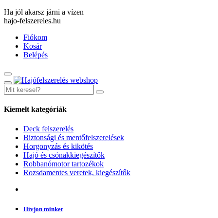
Ha jól akarsz járni a vízen
hajo-felszereles.hu
Fiókom
Kosár
Belépés
Kiemelt kategóriák
Deck felszerelés
Biztonsági és mentőfelszerelések
Horgonyzás és kikötés
Hajó és csónakkiegészítők
Robbanómotor tartozékok
Rozsdamentes veretek, kiegészítők
Hívjon minket