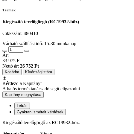
Termék
Kiegészítő terelőgörgő (RC19932-höz)
Cikkszám:
480410
Várható szállítási idő: 15-30 munkanap
Ár:
33 975 Ft
Nettó ár:
26 752 Ft
Kosárba
Kívánságlistára
⚓
Kérdezd a Kapitányt
A hajós terméktanácsadó segít eligazodni.
Kapitány megnyitása
Leírás
Gyakran ismételt kérdések
Kiegészítő terelőgörgő az RC19932-höz.
Hosszúság
39mm