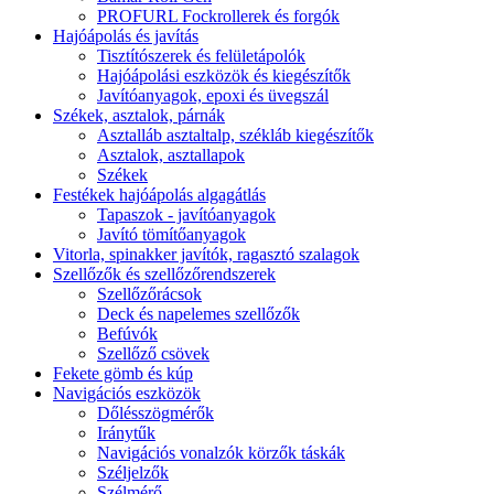
PROFURL Fockrollerek és forgók
Hajóápolás és javítás
Tisztítószerek és felületápolók
Hajóápolási eszközök és kiegészítők
Javítóanyagok, epoxi és üvegszál
Székek, asztalok, párnák
Asztalláb asztaltalp, székláb kiegészítők
Asztalok, asztallapok
Székek
Festékek hajóápolás algagátlás
Tapaszok - javítóanyagok
Javító tömítőanyagok
Vitorla, spinakker javítók, ragasztó szalagok
Szellőzők és szellőzőrendszerek
Szellőzőrácsok
Deck és napelemes szellőzők
Befúvók
Szellőző csövek
Fekete gömb és kúp
Navigációs eszközök
Dőlésszögmérők
Iránytűk
Navigációs vonalzók körzők táskák
Széljelzők
Szélmérő