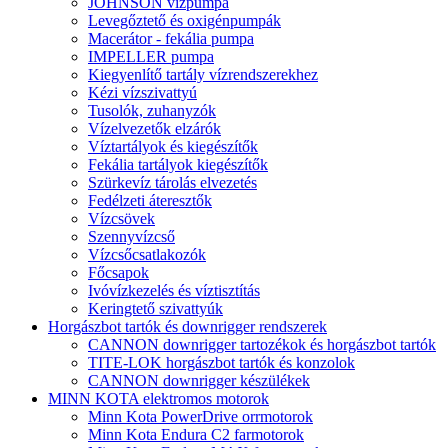
JOHNSON vízpumpa
Levegőztető és oxigénpumpák
Macerátor - fekália pumpa
IMPELLER pumpa
Kiegyenlítő tartály vízrendszerekhez
Kézi vízszivattyú
Tusolók, zuhanyzók
Vízelvezetők elzárók
Víztartályok és kiegészítők
Fekália tartályok kiegészítők
Szürkevíz tárolás elvezetés
Fedélzeti áteresztők
Vízcsövek
Szennyvízcső
Vízcsőcsatlakozók
Főcsapok
Ivóvízkezelés és víztisztítás
Keringtető szivattyúk
Horgászbot tartók és downrigger rendszerek
CANNON downrigger tartozékok és horgászbot tartók
TITE-LOK horgászbot tartók és konzolok
CANNON downrigger készülékek
MINN KOTA elektromos motorok
Minn Kota PowerDrive orrmotorok
Minn Kota Endura C2 farmotorok