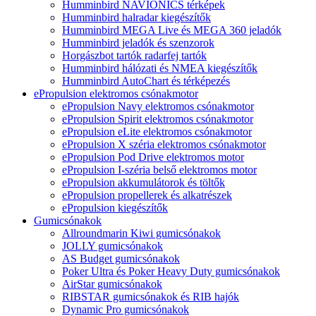
Humminbird NAVIONICS térképek
Humminbird halradar kiegészítők
Humminbird MEGA Live és MEGA 360 jeladók
Humminbird jeladók és szenzorok
Horgászbot tartók radarfej tartók
Humminbird hálózati és NMEA kiegészítők
Humminbird AutoChart és térképezés
ePropulsion elektromos csónakmotor
ePropulsion Navy elektromos csónakmotor
ePropulsion Spirit elektromos csónakmotor
ePropulsion eLite elektromos csónakmotor
ePropulsion X széria elektromos csónakmotor
ePropulsion Pod Drive elektromos motor
ePropulsion I-széria belső elektromos motor
ePropulsion akkumulátorok és töltők
ePropulsion propellerek és alkatrészek
ePropulsion kiegészítők
Gumicsónakok
Allroundmarin Kiwi gumicsónakok
JOLLY gumicsónakok
AS Budget gumicsónakok
Poker Ultra és Poker Heavy Duty gumicsónakok
AirStar gumicsónakok
RIBSTAR gumicsónakok és RIB hajók
Dynamic Pro gumicsónakok