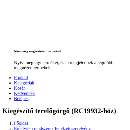
Nincs még megtekintett terméked.
Nyiss meg egy terméket, és itt megjelennek a legutóbb
megnézett termékeid.
Főoldal
Kategóriák
Kosár
Kedvencek
Belépés
Kiegészítő terelőgörgő (RC19932-höz)
Főoldal
Erőátviteli rendszerek fedélzeti szerelvény