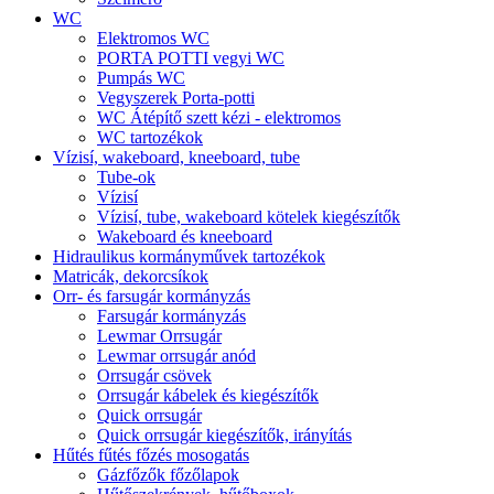
WC
Elektromos WC
PORTA POTTI vegyi WC
Pumpás WC
Vegyszerek Porta-potti
WC Átépítő szett kézi - elektromos
WC tartozékok
Vízisí, wakeboard, kneeboard, tube
Tube-ok
Vízisí
Vízisí, tube, wakeboard kötelek kiegészítők
Wakeboard és kneeboard
Hidraulikus kormányművek tartozékok
Matricák, dekorcsíkok
Orr- és farsugár kormányzás
Farsugár kormányzás
Lewmar Orrsugár
Lewmar orrsugár anód
Orrsugár csövek
Orrsugár kábelek és kiegészítők
Quick orrsugár
Quick orrsugár kiegészítők, irányítás
Hűtés fűtés főzés mosogatás
Gázfőzők főzőlapok