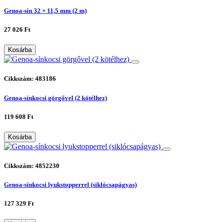
Genoa-sín 32 × 11,5 mm (2 m)
27 026 Ft
Kosárba
Cikkszám: 483186
Genoa-sínkocsi görgővel (2 kötélhez)
119 608 Ft
Kosárba
Cikkszám: 4852230
Genoa-sínkocsi lyukstopperrel (siklócsapágyas)
127 329 Ft