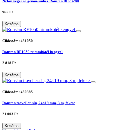
Nylon végzáró genoa-sínhez Ronstan RC73280
965 Ft
Kosárba
Cikkszám: 481050
Ronstan RF1050 trimmkötél kengyel
2 818 Ft
Kosárba
Cikkszám: 480385
Ronstan traveller-sín, 24×19 mm, 3 m, fekete
21 003 Ft
Kosárba