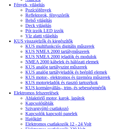
Fények, világítás
Pozíciófények
Reflektorok, fényszórók
Belső világítás
Deck világítás
Pót izzók LED izzók
Víz alatti világítás
KUS visszajelzők és kiegészítők
KUS multifunkciós digitális műszerek
KUS NMEA 2000 tartályműszerek
KUS NMEA 2000 jeladók és modulok
NMEA 2000 kábelek és hálózati elemek
KUS analóg tartályszint műszerek
KUS analóg tartályjeladók és beépítő elemek
KUS motor-, elektromos és üzemóra műszerek
KUS motorjeladók és riasztó tartozékok
KUS kormányállás-, trim- és sebességmérők
Elektromos felszerelések
Ablaktörlő motor, karok, lapátok
Kapcsolótáblák
Szivargyújtó csatlakozó
Kapcsolók kapcsoló panelek
Hajókürt
Elektromos csatlakozók 12 - 24 Volt