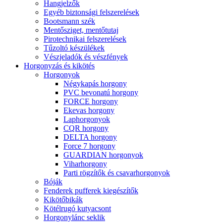
Hangjelzők
Egyéb biztonsági felszerelések
Bootsmann szék
Mentősziget, mentőtutaj
Pirotechnikai felszerelések
Tűzoltó készülékek
Vészjeladók és vészfények
Horgonyzás és kikötés
Horgonyok
Négykapás horgony
PVC bevonatú horgony
FORCE horgony
Ekevas horgony
Laphorgonyok
CQR horgony
DELTA horgony
Force 7 horgony
GUARDIAN horgonyok
Viharhorgony
Parti rögzítők és csavarhorgonyok
Bóják
Fenderek pufferek kiegészítők
Kikötőbikák
Kötélrugó kutyacsont
Horgonylánc seklik