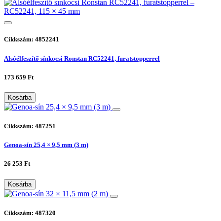
Cikkszám: 4852241
Alsóélfeszítő sínkocsi Ronstan RC52241, furatstopperrel
173 659 Ft
Kosárba
Cikkszám: 487251
Genoa-sín 25,4 × 9,5 mm (3 m)
26 253 Ft
Kosárba
Cikkszám: 487320