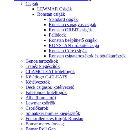
Csigák
LEWMAR Csigák
Ronstan csigák
Standard csigák
Ronstan csapágyas csigák
Ronstan ORBIT csigák
Fallblock
Ronstan beépíthető csigák
RONSTAN drótkötél csiga
Ronstan Core csigák
Ronstan csigatartozékok és pótalkatrészek
Genoa tartozékok
Trapéz kiegészítők
CLAMCLEAT kötélfogók
Kötélfogó C-CLEATS
Kötélvezetők
Deck csigasor, kötélvezető
Fallstopper kötélfogók
Alba (bum tartó)
Lewmar csörlők
Csörlőkarok
Spinakker bum és kiegészítők
Fockrollerek és forgók Ronstan
Bamar merev forstag
Bamar Roll Gen