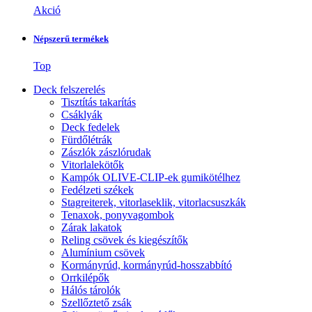
Akció
Népszerű termékek
Top
Deck felszerelés
Tisztítás takarítás
Csáklyák
Deck fedelek
Fürdőlétrák
Zászlók zászlórudak
Vitorlalekötők
Kampók OLIVE-CLIP-ek gumikötélhez
Fedélzeti székek
Stagreiterek, vitorlaseklik, vitorlacsuszkák
Tenaxok, ponyvagombok
Zárak lakatok
Reling csövek és kiegészítők
Alumínium csövek
Kormányrúd, kormányrúd-hosszabbító
Orrkilépők
Hálós tárolók
Szellőztető zsák