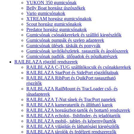
YUKON 350 gumicsónak
Belly Boat horgász úszószékek
Vario gumicsónakok
XTREAM horgász gumicsónakok
Scout horgász gumicsónakok
Predator horgász gumicsónakok
Gumicsónak csónakkerekek és szállító kiegészítők
Gumicsónak pumpák és szelep adapterek
Gumicsónak ülések, táskák és ponyvák
Gumicsónak javítókészletek, ragasztók és ápolószerek
Gumicsónak padlók, ülőpadok és pótalkatrészek
RAILBLAZA rögzítő rendszerek
RAILBLAZA C-TUG szállítókocsik és csónakkerekek
RAILBLAZA StarPort és SidePort rögzítőtalpak
RAILBLAZA RibPort és QuikPort ragasztható
rögzítők
RAILBLAZA RailMount és TracLoader cső- és
sínadapterek
RAILBLAZA T-Nut sínek és TracPort panelek
RAILBLAZA kameratartók és állítható karok
RAILBLAZA horgászbot-tartók és bottartó rendszerek
RAILBLAZA echolot-, fishfinder- és jeladótartók
RAILBLAZA mobil-, tablet- és képernyőtartók
RAILBLAZA világítás és láthatósági kiegészítők
RAILBLAZA tárolók és fedélzeti rendszerezők