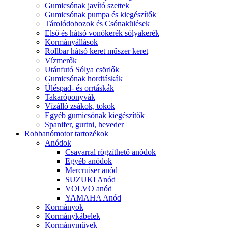
Gumicsónak javító szettek
Gumicsónak pumpa és kiegészítők
Tárolódobozok és Csónakülések
Első és hátsó vonókerék sólyakerék
Kormányállások
Rollbar hátsó keret műszer keret
Vízmerők
Utánfutó Sólya csörlők
Gumicsónak hordtáskák
Üléspad- és orrtáskák
Takaróponyvák
Vízálló zsákok, tokok
Egyéb gumicsónak kiegészítők
Spanifer, gurtni, heveder
Robbanómotor tartozékok
Anódok
Csavarral rögzíthető anódok
Egyéb anódok
Mercruiser anód
SUZUKI Anód
VOLVO anód
YAMAHA Anód
Kormányok
Kormánykábelek
Kormányművek