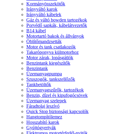
Kormányösszekötők
Irányváltó karok
Irányváltó kábelek
Gáz és váltó bowden tartozékok
Porvédő sapkák, kábelátvezetők
B14 kábel
Motortartó bakok és állványok
Öblítőmandzsetták
Motor és tank csatlakozók
Takaróponyva külmotorhoz
Motor zárak, lopásgátlók
Benzintank kiegészítők
Benzintank
Üzemanyagpumpa
Szuszogók, tankszellőzők
Tankbetöltők
Üzemanyagszűrők, tartozékok
Benzin, dízel és kipufogócsövek
Üzemanyag szelepek
Fáradtolaj leszívó
Quick Stop biztonsági kapcsolók
Hangtompítólemez
Hosszabító karok
Gyújtógyertyák
Elektromos motortérfedél-nyitók