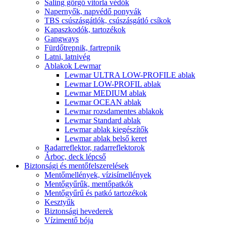
Saling görgő vitorla védők
Napernyők, napvédő ponyvák
TBS csúszásgátlók, csúszásgátló csíkok
Kapaszkodók, tartozékok
Gangways
Fürdőtrepnik, fartrepnik
Latni, latnivég
Ablakok Lewmar
Lewmar ULTRA LOW-PROFILE ablak
Lewmar LOW-PROFIL ablak
Lewmar MEDIUM ablak
Lewmar OCEAN ablak
Lewmar rozsdamentes ablakok
Lewmar Standard ablak
Lewmar ablak kiegészítők
Lewmar ablak belső keret
Radarreflektor, radarreflektorok
Árboc, deck lépcső
Biztonsági és mentőfelszerelések
Mentőmellények, vízisímellények
Mentőgyűrűk, mentőpatkók
Mentőgyűrű és patkó tartozékok
Kesztyűk
Biztonsági hevederek
Vízimentő bója