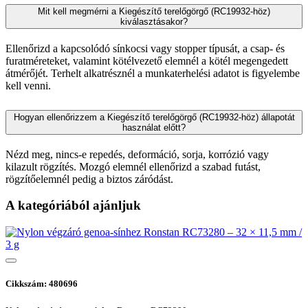
Mit kell megmérni a Kiegészítő terelőgörgő (RC19932-höz)
kiválasztásakor?
Ellenőrizd a kapcsolódó sínkocsi vagy stopper típusát, a csap- és
furatméreteket, valamint kötélvezető elemnél a kötél megengedett
átmérőjét. Terhelt alkatrésznél a munkaterhelési adatot is figyelembe
kell venni.
Hogyan ellenőrizzem a Kiegészítő terelőgörgő (RC19932-höz) állapotát
használat előtt?
Nézd meg, nincs-e repedés, deformáció, sorja, korrózió vagy
kilazult rögzítés. Mozgó elemnél ellenőrizd a szabad futást,
rögzítőelemnél pedig a biztos záródást.
A kategóriából ajánljuk
Cikkszám: 480696