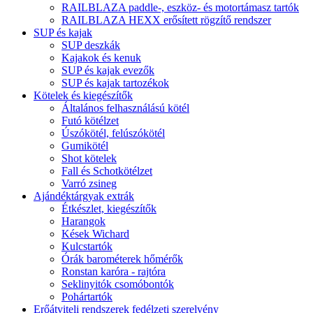
RAILBLAZA paddle-, eszköz- és motortámasz tartók
RAILBLAZA HEXX erősített rögzítő rendszer
SUP és kajak
SUP deszkák
Kajakok és kenuk
SUP és kajak evezők
SUP és kajak tartozékok
Kötelek és kiegészítők
Általános felhasználású kötél
Futó kötélzet
Úszókötél, felúszókötél
Gumikötél
Shot kötelek
Fall és Schotkötélzet
Varró zsineg
Ajándéktárgyak extrák
Étkészlet, kiegészítők
Harangok
Kések Wichard
Kulcstartók
Órák barométerek hőmérők
Ronstan karóra - rajtóra
Seklinyitók csomóbontók
Pohártartók
Erőátviteli rendszerek fedélzeti szerelvény