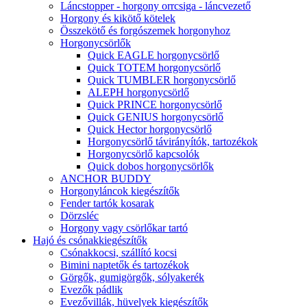
Láncstopper - horgony orrcsiga - láncvezető
Horgony és kikötő kötelek
Összekötő és forgószemek horgonyhoz
Horgonycsörlők
Quick EAGLE horgonycsörlő
Quick TOTEM horgonycsörlő
Quick TUMBLER horgonycsörlő
ALEPH horgonycsörlő
Quick PRINCE horgonycsörlő
Quick GENIUS horgonycsörlő
Quick Hector horgonycsörlő
Horgonycsörlő távirányítók, tartozékok
Horgonycsörlő kapcsolók
Quick dobos horgonycsörlők
ANCHOR BUDDY
Horgonyláncok kiegészítők
Fender tartók kosarak
Dörzsléc
Horgony vagy csörlőkar tartó
Hajó és csónakkiegészítők
Csónakkocsi, szállító kocsi
Bimini naptetők és tartozékok
Görgők, gumigörgők, sólyakerék
Evezők pádlik
Evezővillák, hüvelyek kiegészítők